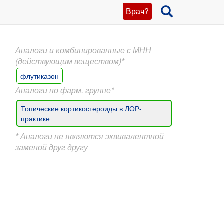
Врач?
Аналоги и комбинированные с МНН
(действующим веществом)*
флутиказон
Аналоги по фарм. группе*
Топические кортикостероиды в ЛОР-
практике
* Аналоги не являются эквивалентной
заменой друг другу