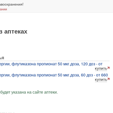
авоохранения!
вании
в аптеках
ья
гии, флутиказона пропионат 50 мкг.доза, 120 доз - от
гии, флутиказона пропионат 50 мкг.доза, 60 доз - от 660
будет указана на сайте аптеки.