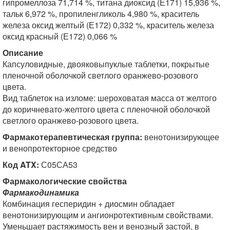
гипромеллоза 71,714 %, титана диоксид (Е171) 15,936 %,
тальк 6,972 %, пропиленгликоль 4,980 %, краситель
железа оксид желтый (Е172) 0,332 %, краситель железа
оксид красный (Е172) 0,066 %
Описание
Капсуловидные, двояковыпуклые таблетки, покрытые
пленочной оболочкой светлого оранжево-розового
цвета.
Вид таблеток на изломе: шероховатая масса от желтого
до коричневато-желтого цвета с пленочной оболочкой
светлого оранжево-розового цвета.
Фармакотерапевтическая группа:
венотонизирующее
и венопротекторное средство
Код ATX:
С05СА53
Фармакологические свойства
Фармакодинамика
Комбинация гесперидин + диосмин обладает
венотонизирующим и ангионротективным свойствами.
Уменьшает растяжимость вен и венозный застой, в