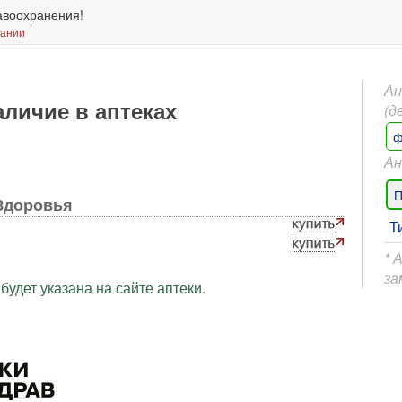
авоохранения!
вании
Ан
аличие в аптеках
(д
ф
Ан
П
Здоровья
Т
* 
за
будет указана на сайте аптеки.