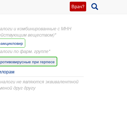
Врач?
алоги и комбинированные с МНН
ействующим веществом)*
амцикловир
алоги по фарм. группе*
ротивовирусные при герпесе
илорам
Аналоги не являются эквивалентной
меной друг другу