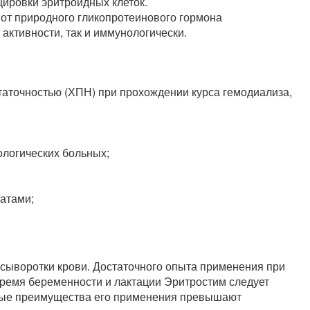
ировки эритроидных клеток.
от природного гликопротеинового гормона
 активности, так и иммунологически.
таточностью (ХПН) при прохождении курса гемодиализа,
ологических больных;
атами;
сыворотки крови. Достаточного опыта применения при
 время беременности и лактации Эритростим следует
ожные преимущества его применения превышают