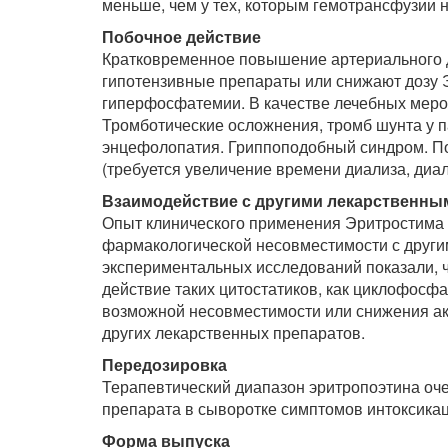
меньше, чем у тех, которым гемотрансфузии 
Побочное действие
Кратковременное повышение артериального д
гипотензивные препараты или снижают дозу 
гиперфосфатемии. В качестве лечебных меро
Тромботические осложнения, тромб шунта у 
энцефолопатия. Гриппоподобный синдром. П
(требуется увеличение времени диализа, диали
Взаимодействие с другими лекарственны
Опыт клинического применения Эритростима 
фармакологической несовместимости с други
экспериментальных исследований показали, ч
действие таких цитостатиков, как циклофосф
возможной несовместимости или снижения ак
других лекарственных препаратов.
Передозировка
Терапевтический диапазон эритропоэтина оче
препарата в сыворотке симптомов интоксика
Форма выпуска