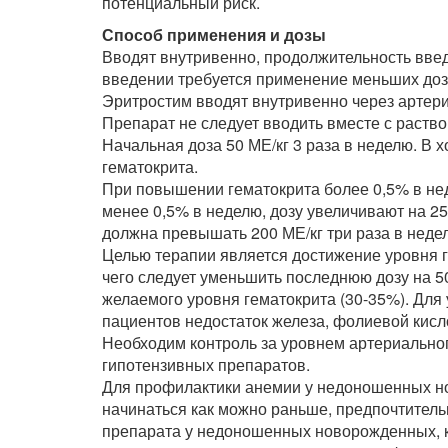
потенциальный риск.
Способ применения и дозы
Вводят внутривенно, продолжительность введ
введении требуется применение меньших доз
Эритростим вводят внутривенно через артери
Препарат не следует вводить вместе с раств
Начальная доза 50 МЕ/кг 3 раза в неделю. В 
гематокрита.
При повышении гематокрита более 0,5% в не
менее 0,5% в неделю, дозу увеличивают на 2
должна превышать 200 МЕ/кг три раза в неде
Целью терапии является достижение уровня ге
чего следует уменьшить последнюю дозу на 
желаемого уровня гематокрита (30-35%). Для
пациентов недостаток железа, фолиевой кисл
Необходим контроль за уровнем артериальног
гипотензивных препаратов.
Для профилактики анемии у недоношенных 
начинаться как можно раньше, предпочтительн
препарата у недоношенных новорожденных, к