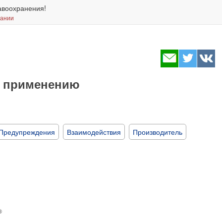
авоохранения!
вании
о применению
Предупреждения
Взаимодействия
Производитель
®