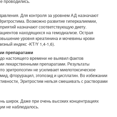
не проводились.
авления. Для контроля за уровнем АД назначают
Эритростима. Возможно развитие гиперкалиемии,
приятий назначают соответствующую диету.
пациентов находящихся на гемодиализе. Острая
овышение уровня креатинина и мочевины крови
зный индекс -KT/Y 1,4-1,6).
ми препаратами
до настоящего времени не выявил фактов
ми лекарственными препаратами. Результаты
то эритропоэтин не усиливает миелотоксическое
амид, фторурацил, этопозид и цисплатин. Во избежании
тивности, Эритростим нельзя смешивать с растворами
нь широк. Даже при очень высоких концентрациях
ции не наблюдалось.