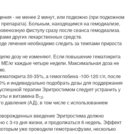
ения - не менее 2 минут, или подкожно (при подкожном
 препарата). Больным, находящимся на гемодиализе,
овенозную фистулу сразу после сеанса гемодиализа.
орами других лекарственных средств.
ходе лечения необходимо следить за темпами прироста
делю дозу не изменяют. Если повышение гематокрита
5 МЕ/кг каждые четыре недели. Максимальная доза не
лю.
матокрита 30-35%, а гемоглобина -100-120 г/л, после
50% и индивидуально подобрать дозы для поддержания
 успешной терапии Эритростимом следует устранить у
оты и витамина В
.
12
о давления (АД), в том числе с использованием
новорожденных введение Эритростима должно
о с 3-го дня жизни, и продолжаться 6 недель. Эффект
оторым уже проводили гемотрансфузии, несколько