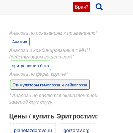
Врач?
Аналоги по показаниям к применению*
Анемия
Аналоги и комбинированные с МНН
(действующим веществом)*
эритропоэтин бета
Аналоги по фарм. группе*
Стимуляторы гемопоэза и лейкопоэза
* Аналоги не являются эквивалентной
заменой друг другу
Цены / купить Эритростим:
planetazdorovo.ru
gorzdrav.org