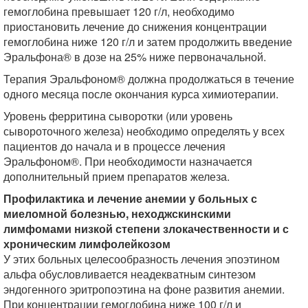
гемоглобина превышает 120 г/л, необходимо
приостановить лечение до снижения концентрации
гемоглобина ниже 120 г/л и затем продолжить введение
Эральфона® в дозе на 25% ниже первоначальной.
Терапия Эральфоном® должна продолжаться в течение
одного месяца после окончания курса химиотерапии.
Уровень ферритина сыворотки (или уровень
сывороточного железа) необходимо определять у всех
пациентов до начала и в процессе лечения
Эральфоном®. При необходимости назначается
дополнительный прием препаратов железа.
Профилактика и лечение анемии у больных с
миеломной болезнью, неходжскинскими
лимфомами низкой степени злокачественности и с
хроническим лимфолейкозом
У этих больных целесообразность лечения эпоэтином
альфа обусловливается неадекватным синтезом
эндогенного эритропоэтина на фоне развития анемии.
При концентрации гемоглобина ниже 100 г/л и