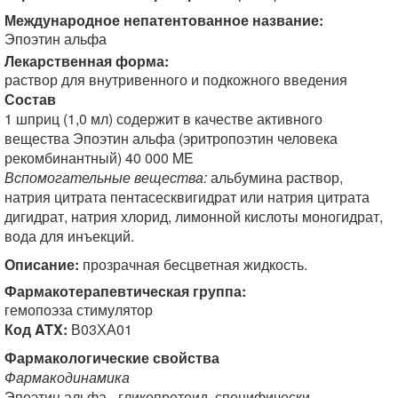
Международное непатентованное название:
Эпоэтин альфа
Лекарственная форма:
раствор для внутривенного и подкожного введения
Состав
1 шприц (1,0 мл) содержит в качестве активного
вещества Эпоэтин альфа (эритропоэтин человека
рекомбинантный) 40 000 ME
Вспомогательные вещества:
альбумина раствор,
натрия цитрата пентасесквигидрат или натрия цитрата
дигидрат, натрия хлорид, лимонной кислоты моногидрат,
вода для инъекций.
Описание:
прозрачная бесцветная жидкость.
Фармакотерапевтическая группа:
гемопоэза стимулятор
Код ATX:
В03ХА01
Фармакологические свойства
Фармакодинамика
Эпоэтин альфа - гликопротеид, специфически