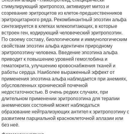
стимулирующий эритропоэз, активирует митоз и
созревание эритроцитов из клеток-предшественников
эритроцитарного ряда. Рекомбинантный эпоэтин альфа
синтезируется в клетках млекопитающих, в которые
встроен ген, кодирующий человеческий эритропоэтин.
По своему составу, биологическим и иммунологическим
свойствам эпоэтин альфа идентичен природному
эритропоэтину человека. Введение эпоэтина альфа
приводит к повышению уровней гемоглобина и
гематокрита, улучшению кровоснабжения тканей и
работы сердца. Наиболее выраженный эффект от
применения эпоэтина альфа наблюдается при анемиях,
обусловленных хронической почечной
недостаточностью. В очень редких случаях, при
длительном применении эритропоэтина для терапии
анемических состояний может наблюдаться
образование нейтрализующих антител к эритропоэтину с
развитием парциальной красноклеточной аплазии или
без неё.