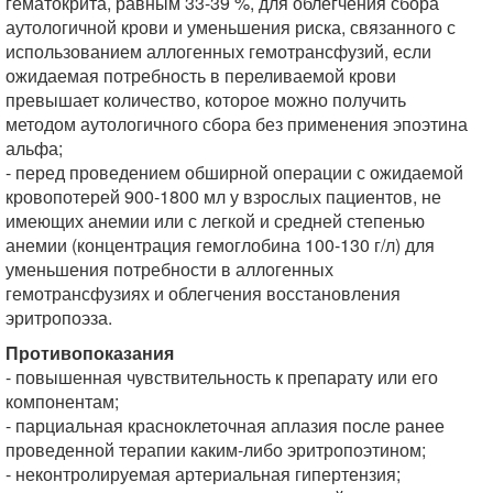
гематокрита, равным 33-39 %, для облегчения сбора
аутологичной крови и уменьшения риска, связанного с
использованием аллогенных гемотрансфузий, если
ожидаемая потребность в переливаемой крови
превышает количество, которое можно получить
методом аутологичного сбора без применения эпоэтина
альфа;
- перед проведением обширной операции с ожидаемой
кровопотерей 900-1800 мл у взрослых пациентов, не
имеющих анемии или с легкой и средней степенью
анемии (концентрация гемоглобина 100-130 г/л) для
уменьшения потребности в аллогенных
гемотрансфузиях и облегчения восстановления
эритропоэза.
Противопоказания
- повышенная чувствительность к препарату или его
компонентам;
- парциальная красноклеточная аплазия после ранее
проведенной терапии каким-либо эритропоэтином;
- неконтролируемая артериальная гипертензия;