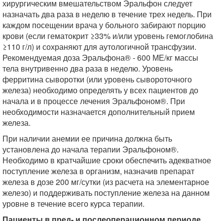
хирургическим вмешательством Эральфон следует
назначать два раза в неделю в течение трех недель. При
каждом посещении врача у больного забирают порцию
крови (если гематокрит ≥33% и/или уровень гемоглобина
≥110 г/л) и сохраняют для аутологичной трансфузии.
Рекомендуемая доза Эральфона® - 600 МЕ/кг массы
тела внутривенно два раза в неделю. Уровень
ферритина сыворотки (или уровень сывороточного
железа) необходимо определять у всех пациентов до
начала и в процессе лечения Эральфоном®. При
необходимости назначается дополнительный прием
железа.
При наличии анемии ее причина должна быть
установлена до начала терапии Эральфоном®.
Необходимо в кратчайшие сроки обеспечить адекватное
поступление железа в организм, назначив препарат
железа в дозе 200 мг/сутки (из расчета на элементарное
железо) и поддерживать поступление железа на данном
уровне в течение всего курса терапии.
Пациенты в пред- и послеоперационном периоде,