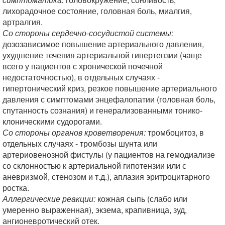
лихорадочное состояние, головная боль, миалгия,
артралгия.
Со стороны сердечно-сосудистой системы:
дозозависимое повышение артериального давления,
ухудшение течения артериальной гипертензии (чаще
всего у пациентов с хронической почечной
недостаточностью), в отдельных случаях -
гипертонический криз, резкое повышение артериального
давления с симптомами энцефалопатии (головная боль,
спутанность сознания) и генерализованными тонико-
клоническими судорогами.
Со стороны органов кроветворения:
тромбоцитоз, в
отдельных случаях - тромбозы шунта или
артериовенозной фистулы (у пациентов на гемодиализе
со склонностью к артериальной гипотензии или с
аневризмой, стенозом и т.д.), аплазия эритроцитарного
ростка.
Аллергические реакции:
кожная сыпь (слабо или
умеренно выраженная), экзема, крапивница, зуд,
ангионевротический отек.