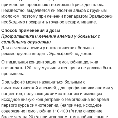
применения превышают возможный риск для плода.
Неизвестно, выделяется ли эпоэтин альфа с грудным
м:олоком, поэтому при лечении препаратом Эральфон®
необходимо прекратить грудное вскармливание.
Способ применения и дозы
Профилактика и лечение анемии у больных с
солидными опухолями
Для лечения анемии у онкологических больных
рекомендуется вводить Эральфон® подкожно.
Оптимальная концентрация гемоглобина должна
составлять 120 г/л у мужчин и женщин и не должна быть
превышена.
Эральфон® может назначаться больным с
симптоматической анемией, для профилактики анемии у
пациентов, получающих химиотерапию и имеющих
исходное низкую концентрацию гемоглобина во время
первого курса химиотерапии, (например, исходное
содержание гемоглобина 110-130 г/л или снижение
более чем на 20 г/л при исходном гемоглобине свыше