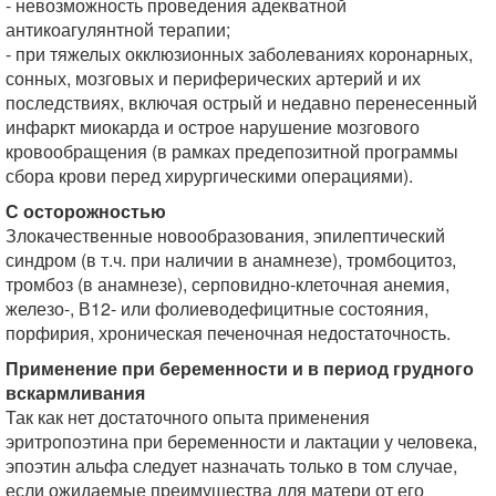
- невозможность проведения адекватной
антикоагулянтной терапии;
- при тяжелых окклюзионных заболеваниях коронарных,
сонных, мозговых и периферических артерий и их
последствиях, включая острый и недавно перенесенный
инфаркт миокарда и острое нарушение мозгового
кровообращения (в рамках предепозитной программы
сбора крови перед хирургическими операциями).
С осторожностью
Злокачественные новообразования, эпилептический
синдром (в т.ч. при наличии в анамнезе), тромбоцитоз,
тромбоз (в анамнезе), серповидно-клеточная анемия,
железо-, В12- или фолиеводефицитные состояния,
порфирия, хроническая печеночная недостаточность.
Применение при беременности и в период грудного
вскармливания
Так как нет достаточного опыта применения
эритропоэтина при беременности и лактации у человека,
эпоэтин альфа следует назначать только в том случае,
если ожидаемые преимущества для матери от его