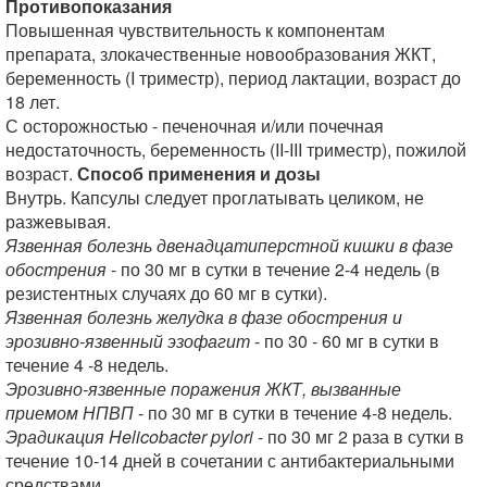
Противопоказания
Повышенная чувствительность к компонентам
препарата, злокачественные новообразования ЖКТ,
беременность (I триместр), период лактации, возраст до
18 лет.
С осторожностью - печеночная и/или почечная
недостаточность, беременность (II-III триместр), пожилой
возраст.
Способ применения и дозы
Внутрь. Капсулы следует проглатывать целиком, не
разжевывая.
Язвенная болезнь двенадцатиперстной кишки в фазе
обострения
- по 30 мг в сутки в течение 2-4 недель (в
резистентных случаях до 60 мг в сутки).
Язвенная болезнь желудка в фазе обострения и
эрозивно-язвенный эзофагит
- по 30 - 60 мг в сутки в
течение 4 -8 недель.
Эрозивно-язвенные поражения ЖКТ, вызванные
приемом НПВП
- по 30 мг в сутки в течение 4-8 недель.
Эрадикация Helicobacter pylori
- по 30 мг 2 раза в сутки в
течение 10-14 дней в сочетании с антибактериальными
средствами.