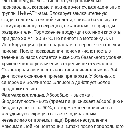
клетках желудка до активных сульфонамидных
производных, которые инактивируют сульфгидрильные
группы Н+К+АТФ-азы. Блокирует заключительную
стадию синтеза соляной кислоты, снижая базальную и
стимулированную секрецию, независимо от природы
раздражителя. Торможение продукции соляной кислоты
при дозе 30 мг - 80-97%. Не влияет на моторику ЖКТ
Ингибирующий эффект нарастает в первые четыре дня
приема. После прекращения приема кислотность в
течение 39 часов остается ниже 50% базального уровня,
«рикошетного» увеличения секреции не отмечается.
Секреторная активность восстанавливается через 3-4
дня после окончания приема препарата. У больных с
синдромом Золлингера-Эллисона действует более
продолжительно.
Фармакокинетика
.
Абсорбция - высокая,
биодоступность - 80% (прием пищи снижает абсорбцию и
биодоступность на 50%, но тормозящее влияние на
желудочную секрецию остается одинаковым,
независимо от приема пищи) Время наступления
максимальной концентрации (Сmax) после перорального