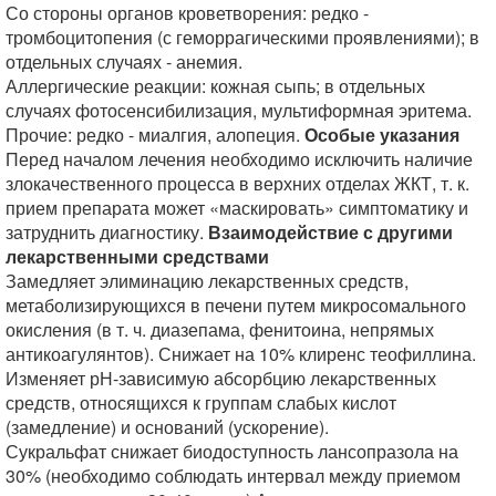
Со стороны органов кроветворения: редко -
тромбоцитопения (с геморрагическими проявлениями); в
отдельных случаях - анемия.
Аллергические реакции: кожная сыпь; в отдельных
случаях фотосенсибилизация, мультиформная эритема.
Прочие: редко - миалгия, алопеция.
Особые указания
Перед началом лечения необходимо исключить наличие
злокачественного процесса в верхних отделах ЖКТ, т. к.
прием препарата может «маскировать» симптоматику и
затруднить диагностику.
Взаимодействие с другими
лекарственными средствами
Замедляет элиминацию лекарственных средств,
метаболизирующихся в печени путем микросомального
окисления (в т. ч. диазепама, фенитоина, непрямых
антикоагулянтов). Снижает на 10% клиренс теофиллина.
Изменяет рН-зависимую абсорбцию лекарственных
средств, относящихся к группам слабых кислот
(замедление) и оснований (ускорение).
Сукральфат снижает биодоступность лансопразола на
30% (необходимо соблюдать интервал между приемом