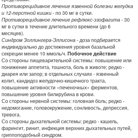
Противорецидивное лечение язвенной болезни желудка
и 12-перстной кишки
- по 30 мг в сутки.
Противорецидивное лечение рефлюкс-эзофагита
- 30
мг в сутки в течение длительного времени (до 6
месяцев).
Синдром Золлингера-Эллисона
- доза подбирается
индивидуально до достижения уровня базальной
секреции менее 10 ммоль/ч.
Побочное действие
Со стороны пищеварительной системы: повышение или
понижение аппетита, тошнота, боль в животе; редко -
диарея или запор; в отдельных случаях - язвенный
колит, кандидоз желудочно-кишечного тракта,
повышение активности «печеночных» ферментов,
повышение уровня билирубина в крови.
Со стороны нервной системы: головная боль; редко -
недомогание, головокружение, сонливость, депрессия,
тревога.
Со стороны дыхательной системы: редко - кашель,
фарингит, ринит, инфекция верхних дыхательных путей,
гриппоподобный синдром.