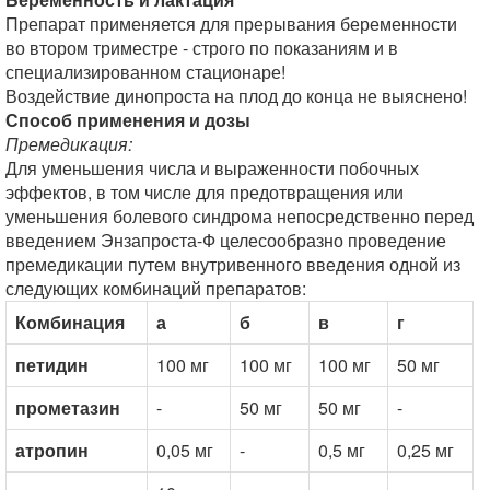
Препарат применяется для прерывания беременности
во втором триместре - строго по показаниям и в
специализированном стационаре!
Воздействие динопроста на плод до конца не выяснено!
Способ применения и дозы
Премедикация:
Для уменьшения числа и выраженности побочных
эффектов, в том числе для предотвращения или
уменьшения болевого синдрома непосредственно перед
введением Энзапроста-Ф целесообразно проведение
премедикации путем внутривенного введения одной из
следующих комбинаций препаратов:
Комбинация
а
б
в
г
петидин
100 мг
100 мг
100 мг
50 мг
прометазин
-
50 мг
50 мг
-
атропин
0,05 мг
-
0,5 мг
0,25 мг