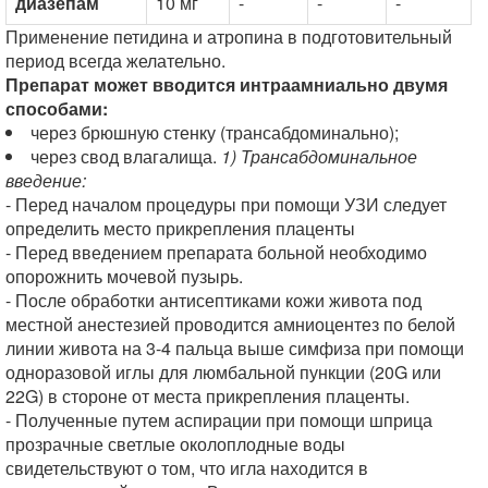
диазепам
10 мг
-
-
-
Применение петидина и атропина в подготовительный
период всегда желательно.
Препарат может вводится интраамниально двумя
способами:
через брюшную стенку (трансабдоминально);
через свод влагалища.
1) Трансабдоминальное
введение:
- Перед началом процедуры при помощи УЗИ следует
определить место прикрепления плаценты
- Перед введением препарата больной необходимо
опорожнить мочевой пузырь.
- После обработки антисептиками кожи живота под
местной анестезией проводится амниоцентез по белой
линии живота на 3-4 пальца выше симфиза при помощи
одноразовой иглы для люмбальной пункции (20G или
22G) в стороне от места прикрепления плаценты.
- Полученные путем аспирации при помощи шприца
прозрачные светлые околоплодные воды
свидетельствуют о том, что игла находится в