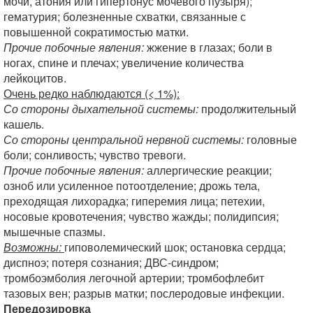
мочи, атония или гипертонус мочевого пузыря);
гематурия; болезненные схватки, связанные с
повышенной сократимостью матки.
Прочие побочные явления:
жжение в глазах; боли в
ногах, спине и плечах; увеличение количества
лейкоцитов.
Очень редко наблюдаются (< 1%):
Со стороны дыхательной системы:
продолжительный
кашель.
Со стороны центральной нервной системы:
головные
боли; сонливость; чувство тревоги.
Прочие побочные явления:
аллергические реакции;
озноб или усиленное потоотделение; дрожь тела,
преходящая лихорадка; гиперемия лица; петехии,
носовые кровотечения; чувство жажды; полидипсия;
мышечные спазмы.
Возможны:
гиповолемический шок; остановка сердца;
диспноэ; потеря сознания; ДВС-синдром;
тромбоэмболия легочной артерии; тромбофлебит
тазовых вен; разрыв матки; послеродовые инфекции.
Передозировка