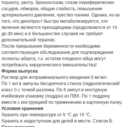
тошноту, рвоту, бронхоспазм, спазм периферических
сосудов, обморок, общую слабость, повышение
артериального давления, чувство паники. Однако, из-за
того, что динопрост быстро метаболизируется, эти
явления являются преходящими (продолжаются от 15
до 30 мин) и в большинстве случаев не требуют
дополнительной терапии.
После прерывания беременности необходимо
соответствующее обследование для подтверждения
полноты аборта, т.к. остатки плодного яйца могут
потребовать хирургического вмешательства!
Форма выпуска
Раствор для интраамниального введения 5 мг/мл.
По 1 мл в ампулы бесцветного стекла (гидролитический
класс I) с точкой разлома. По 5 ампул в контурную
ячейковую упаковку (поддон) из ПВХ. По 1 поддону
вместе с инструкцией по применению в картонную пачку.
Условия хранения
Хранить при температуре от 5 °С до 15 °С.
Хранить в недоступном для детей в месте. Список Б.
Срок годности