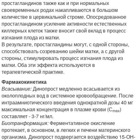
простагландинов также как и при нормальных
своевременных родах накапливаются в большом
количестве в цервикальной строме. Опосредованное
простагландином усиление активности естественных
киллерных клеток также вносит свой вклад в процесс
изгнания плода из матки.
В результате, простагландины могут, с одной стороны,
способствовать созреванию шейки матки, а с другой
стороны, стимулировать процесс изгнания плода из
матки. Оба эти эффекта используются в
терапевтической практике.
Фармакокинетика
Всасывание:
Динопрост медленно всасывается из
околоплодных вод в системное кровообращение. После
интраамниотического введения однократной дозы 40 мг
максимальная концентрация в плазме крови (С
)
max
составляет - 3-7 нг/мл.
Биотранформация:
Ферментативное окисление
протекает, в основном, в легких и печени материнского
организма. Динопрост подвергается воздействию 15-ОН-