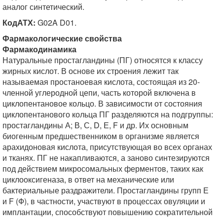
аналог синтетический.
КодАТХ:
G02A D01.
Фармакологические свойства
Фармакодинамика
Натуральные простагландины (ПГ) относятся к классу
жирных кислот. В основе их строения лежит так
называемая простаноевая кислота, состоящая из 20-
членной углеродной цепи, часть которой включена в
циклопентановое кольцо. В зависимости от состояния
циклопентанового кольца ПГ разделяются на подгруппы:
простагландины А; В, С, D, Е, F и др. Их основным
биогенным предшественником в организме является
арахидоновая кислота, присутствующая во всех органах
и тканях. ПГ не накапливаются, а заново синтезируются
под действием микросомальных ферментов, таких как
циклооксигеназа, в ответ на механические или
бактериальные раздражители. Простагландины групп Е
и F (Ф), в частности, участвуют в процессах овуляции и
имплантации, способствуют повышению сократительной