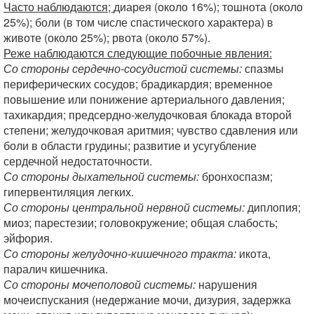
Часто наблюдаются;
диарея (около 16%); тошнота (около
25%); боли (в том числе спастического характера) в
животе (около 25%); рвота (около 57%).
Реже наблюдаются следующие побочные явления:
Со стороны сердечно-сосудистой системы:
спазмы
периферических сосудов; брадикардия; временное
повышение или понижение артериального давления;
тахикардия; предсердно-желудочковая блокада второй
степени; желудочковая аритмия; чувство сдавления или
боли в области грудины; развитие и усугубление
сердечной недостаточности.
Со стороны дыхательной системы:
бронхоспазм;
гипервентиляция легких.
Со стороны центральной нервной системы:
диплопия;
миоз; парестезии; головокружение; общая слабость;
эйфория.
Со стороны желудочно-кишечного тракта:
икота,
паралич кишечника.
Со стороны мочеполовой системы:
нарушения
мочеиспускания (недержание мочи, дизурия, задержка