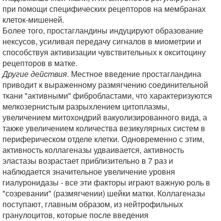
при помощи специфических рецепторов на мембранах
клеток-мишеней.
Более того, простагландины индуцируют образование
нексусов, усиливая передачу сигналов в миометрии и
способствуя активизации чувствительных к окситоцину
рецепторов в матке.
Другие действия.
Местное введение простагландина
приводит к выраженному размягчению соединительной
ткани "активными" фибробластами, что характеризуются
мелкозернистым разрыхлением цитоплазмы,
увеличением митохондрий вакуолизированного вида, а
также увеличением количества везикулярных систем в
периферическом отделе клетки. Одновременно с этим,
активность коллагеназы удваивается, активность
эластазы возрастает приблизительно в 7 раз и
наблюдается значительное увеличение уровня
гиалуронидазы - все эти факторы играют важную роль в
"созревании" (размягчении) шейки матки. Коллагеназы
поступают, главным образом, из нейтрофильных
гранулоцитов, которые после введения