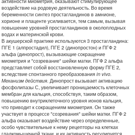
активности миометрия, оказывают стимулирующее
воздействие на родовую деятельность. Во время
беременности синтез простагландинов в амнионе,
хорионе и плаценте усиливается, тем самым, вызывая
повышение уровней простагландинов в околоплодных
водах и материнской крови.
В акушерской практике используются 3 простагландина:
ПГЕ 1 (алпростадил), ПГЕ 2 (динопростон) и ПГФ 2
альфа (динопрост), вызывающие сокращение
миометрия и "созревание" шейки матки. ПГФ 2 альфа
представляет собой восстановленную форму ПГЕ 2,
вследствие спонтанного преобразования
in vivo.
Механизм действия.
Динопрост вызывает активацию
фосфолипазы С, увеличивает проницаемость клеточных
мембран для кальция, способствуя, таким образом,
повышению внутриклеточного уровня ионов кальция,
что приводит к сокращениям миометрия. Он также
участвует в процессе "созревания" шейки матки. ПГФ 2
альфа оказывает воздействие через определенные,
особо чувствительные к нему рецепторы на клетках
гладкомышечной ткани, и их активность регулируется