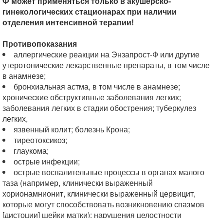
Ф может применяться только в акушерско-
гинекологических стационарах при наличии
отделения интенсивной терапии!
Противопоказания
аллергические реакции на Энзапрост-Ф или другие
утеротонические лекарственные препараты, в том числе
в анамнезе;
бронхиальная астма, в том числе в анамнезе;
хронические обструктивные заболевания легких;
заболевания легких в стадии обострения; туберкулез
легких,
язвенный колит; болезнь Крона;
тиреотоксикоз;
глаукома;
острые инфекции;
острые воспалительные процессы в органах малого
таза (например, клинически выраженный
хорионамнионит, клинически выраженный цервицит,
которые могут способствовать возникновению спазмов
[дистоции] шейки матки); нарушения целостности