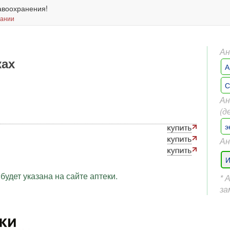
авоохранения!
вании
Ан
ках
А
С
Ан
(д
э
Ан
И
будет указана на сайте аптеки.
* 
за