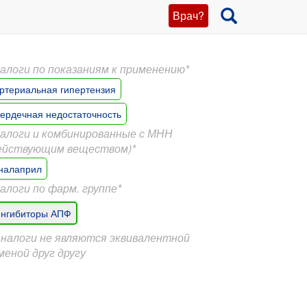
Врач?
алоги по показаниям к применению*
ртериальная гипертензия
ердечная недостаточность
алоги и комбинированные с МНН
ействующим веществом)*
налаприл
алоги по фарм. группе*
нгибиторы АПФ
Аналоги не являются эквивалентной
меной друг другу