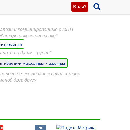
Врач?
алоги и комбинированные с МНН
ействующим веществом)*
зитромицин
алоги по фарм. группе*
нтибиотики макролиды и азалиды
Аналоги не являются эквивалентной
меной друг другу