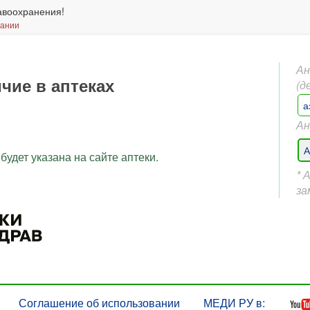
авоохранения!
вании
Ан
чие в аптеках
(д
а
Ан
А
будет указана на сайте аптеки.
* 
за
Соглашение об использовании
МЕДИ РУ в: