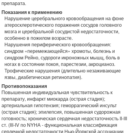
препарата.
Показания к применению
Нарушение церебрального кровообращения на фоне
атеросклеротического поражения сосудов головного
мозга и церебральной сосудистой недостаточности,
особенно в пожилом возрасте.
Нарушения периферического кровообращения:
синдром «перемежающейся» хромоты, болезнь и
синдром Рейно, судороги икроножных мышц, боль в
ногах в состоянии покоя, парестезии, акроцианоз.
Трофические нарушения (длительно незаживающие
язвы, диабетическая ретинопатия).
Противопоказания
Повышенная индивидуальная чувствительность к
препарату, инфаркт миокарда (острая стадия);
артериальная гипотензия; геморрагический инсульт
(острая стадия); эпилепсия, повышенная судорожная
готовность; хроническая сердечная недостаточность II-III
ст. (III-IV по NYНА - функциональная классификация
сердечной недостаточности Нью-Йоркской ассоциации