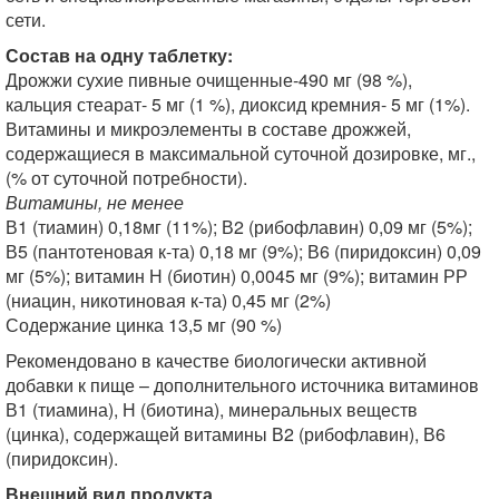
сети.
Состав на одну таблетку:
Дрожжи сухие пивные очищенные-490 мг (98 %),
кальция стеарат- 5 мг (1 %), диоксид кремния- 5 мг (1%).
Витамины и микроэлементы в составе дрожжей,
содержащиеся в максимальной суточной дозировке, мг.,
(% от суточной потребности).
Витамины, не менее
В1 (тиамин) 0,18мг (11%); В2 (рибофлавин) 0,09 мг (5%);
В5 (пантотеновая к-та) 0,18 мг (9%); В6 (пиридоксин) 0,09
мг (5%); витамин Н (биотин) 0,0045 мг (9%); витамин РР
(ниацин, никотиновая к-та) 0,45 мг (2%)
Содержание цинка 13,5 мг (90 %)
Рекомендовано в качестве биологически активной
добавки к пище – дополнительного источника витаминов
В1 (тиамина), Н (биотина), минеральных веществ
(цинка), содержащей витамины В2 (рибофлавин), В6
(пиридоксин).
Внешний вид продукта