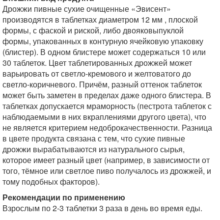
Дрожжи пивные сухие очищенные «Эвисент»
производятся в таблетках диаметром 12 мм , плоской
формы, с фаской и риской, либо двояковыпуклой
формы, упакованных в контурную ячейковую упаковку
(блистер). В одном блистере может содержаться 10 или
30 таблеток. Цвет таблетированных дрожжей может
варьировать от светло-кремового и желтоватого до
светло-коричневого. Причём, разный оттенок таблеток
может быть заметен в пределах даже одного блистера. В
таблетках допускается мраморность (пестрота таблеток с
наблюдаемыми в них вкраплениями другого цвета), что
не является критерием недоброкачественности. Разница
в цвете продукта связана с тем, что сухие пивные
дрожжи вырабатываются из натурального сырья,
которое имеет разный цвет (например, в зависимости от
того, тёмное или светлое пиво получалось из дрожжей, и
тому подобных факторов).
Рекомендации по применению
Взрослым по 2-3 таблетки 3 раза в день во время еды.