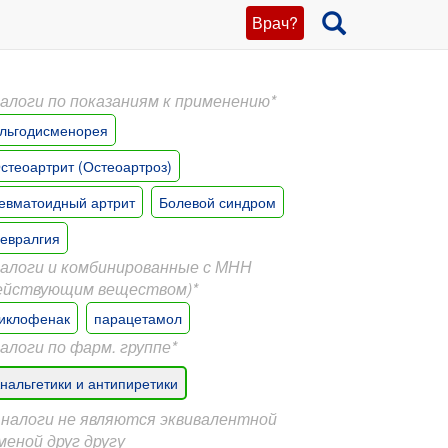
Врач?
алоги по показаниям к применению*
льгодисменорея
стеоартрит (Остеоартроз)
евматоидный артрит
Болевой синдром
евралгия
алоги и комбинированные с МНН
ействующим веществом)*
иклофенак
парацетамол
алоги по фарм. группе*
нальгетики и антипиретики
Аналоги не являются эквивалентной
меной друг другу