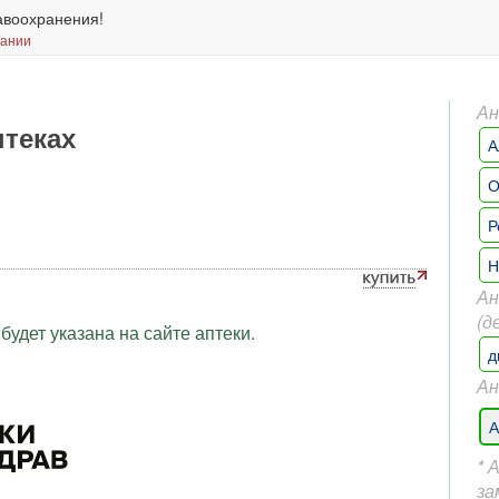
авоохранения!
вании
Ан
птеках
А
О
Р
Н
Ан
(д
будет указана на сайте аптеки.
д
Ан
А
* 
за