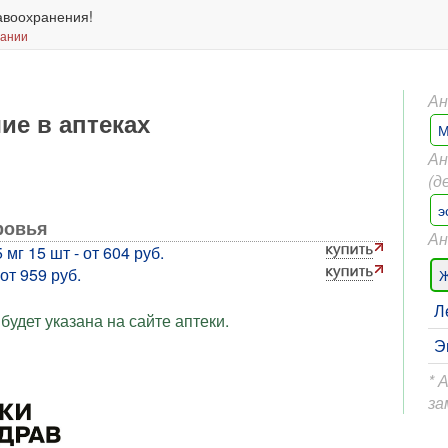
авоохранения!
вании
Ан
ие в аптеках
М
Ан
(д
э
ровья
Ан
г 15 шт - от 604 руб.
от 959 руб.
Ж
Л
будет указана на сайте аптеки.
Э
* 
за