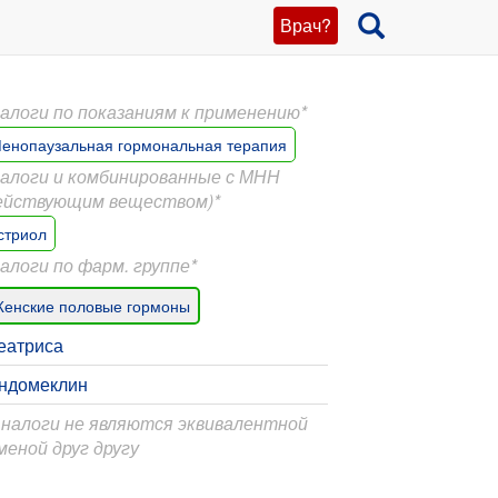
Врач?
алоги по показаниям к применению*
енопаузальная гормональная терапия
алоги и комбинированные с МНН
ействующим веществом)*
стриол
алоги по фарм. группе*
енские половые гормоны
еатриса
ндомеклин
Аналоги не являются эквивалентной
меной друг другу