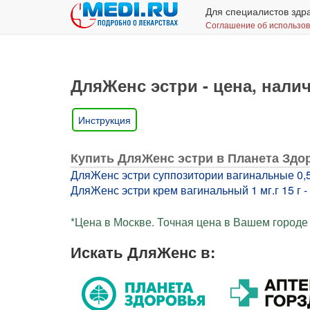
Для специалистов здр
Соглашение об использо
ДляЖенс эстри - цена, налич
Инструкция
Купить ДляЖенс эстри в Планета Здо
ДляЖенс эстри суппозитории вагинальные 0,5 м
ДляЖенс эстри крем вагинальный 1 мг.г 15 г - 
*Цена в Москве. Точная цена в Вашем городе 
Искать ДляЖенс в: