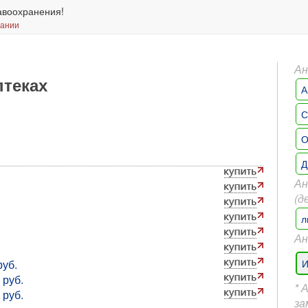
авоохранения!
вании
Ан
птеках
А
С
О
Д
Ан
(д
л
Ан
руб.
И
 руб.
* 
 руб.
за