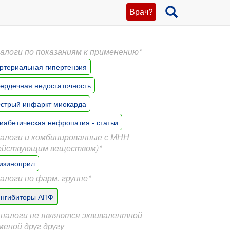
Врач?
алоги по показаниям к применению*
ртериальная гипертензия
ердечная недостаточность
стрый инфаркт миокарда
иабетическая нефропатия - статьи
алоги и комбинированные с МНН
ействующим веществом)*
изиноприл
алоги по фарм. группе*
нгибиторы АПФ
Аналоги не являются эквивалентной
меной друг другу