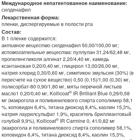
Международное непатентованное наименование:
силденафил
Лекарственная форма:
пленки, диспергируемые в полости рта
Состав:
В 1 пленке содержится:
активное вещество
силденафил 50,00/100,00 мг;
вспомогательные вещества
: пуллулан 31,24/62,48 мг,
пропиленгликоля алгинат 2,20/4,40 мг, камедь
ксантановая 0,20/0,40 мг, глицерол 13,00/26,00 мг,
натрия хлорид 0,30/0,60 мг, симетикон эмульсия (30%) (в
пересчете на сухое вещество) 0,50 (0,15)/1,00 (0,30) мг,
полисорбат-80 0,90/1,80 мг, мяты перечной листьев
®
масло1 0,20/0,40 мг, Kollicoat
IR Brilliant Blue 0,29/0,58
мг (макрогола и поливинилового спирта сополимер 58,1
%, коповидон 6,4%, титана диоксид 8,4%, каолин 15,3%,
натрия лаурилсульфат 1,9%, краситель бриллиантовый
®
голубой 9,9%), Kollicoat
IR Carmine 0, 41/0,82 мг
(макрогола и поливинилового спирта сополимер 58,1%,
коповидон 6,4%, титана диоксид 8,4%, каолин 15,3%,