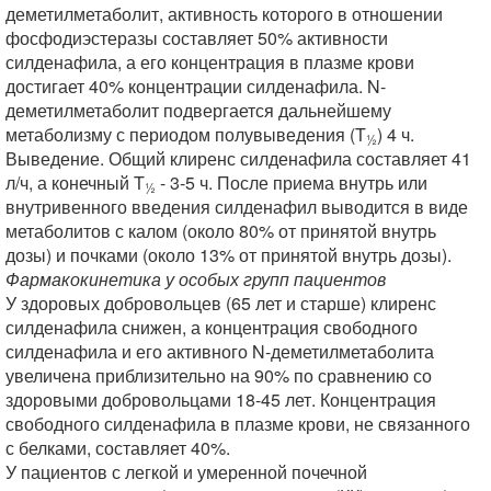
деметилметаболит, активность которого в отношении
фосфодиэстеразы составляет 50% активности
силденафила, а его концентрация в плазме крови
достигает 40% концентрации силденафила. N-
деметилметаболит подвергается дальнейшему
метаболизму с периодом полувыведения (T
) 4 ч.
½
Выведение. Общий клиренс силденафила составляет 41
л/ч, а конечный T
- 3-5 ч. После приема внутрь или
½
внутривенного введения силденафил выводится в виде
метаболитов с калом (около 80% от принятой внутрь
дозы) и почками (около 13% от принятой внутрь дозы).
Фармакокинетика у особых групп пациентов
У здоровых добровольцев (65 лет и старше) клиренс
силденафила снижен, а концентрация свободного
силденафила и его активного N-деметилметаболита
увеличена приблизительно на 90% по сравнению со
здоровыми добровольцами 18-45 лет. Концентрация
свободного силденафила в плазме крови, не связанного
с белками, составляет 40%.
У пациентов с легкой и умеренной почечной