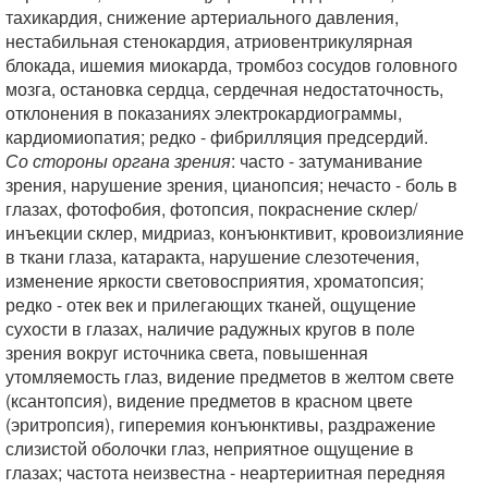
тахикардия, снижение артериального давления,
нестабильная стенокардия, атриовентрикулярная
блокада, ишемия миокарда, тромбоз сосудов головного
мозга, остановка сердца, сердечная недостаточность,
отклонения в показаниях электрокардиограммы,
кардиомиопатия; редко - фибрилляция предсердий.
Со стороны органа зрения
: часто - затуманивание
зрения, нарушение зрения, цианопсия; нечасто - боль в
глазах, фотофобия, фотопсия, покраснение склер/
инъекции склер, мидриаз, конъюнктивит, кровоизлияние
в ткани глаза, катаракта, нарушение слезотечения,
изменение яркости световосприятия, хроматопсия;
редко - отек век и прилегающих тканей, ощущение
сухости в глазах, наличие радужных кругов в поле
зрения вокруг источника света, повышенная
утомляемость глаз, видение предметов в желтом свете
(ксантопсия), видение предметов в красном цвете
(эритропсия), гиперемия конъюнктивы, раздражение
слизистой оболочки глаз, неприятное ощущение в
глазах; частота неизвестна - неартериитная передняя