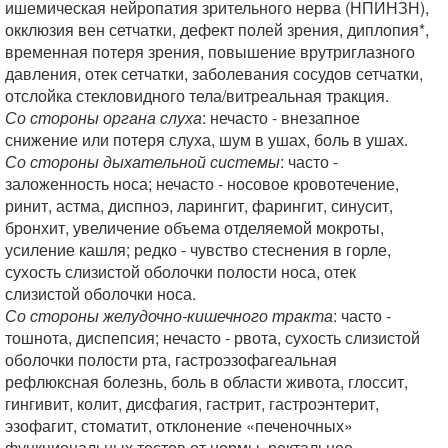
ишемическая нейропатия зрительного нерва (НПИНЗН),
окклюзия вен сетчатки, дефект полей зрения, диплопия*,
временная потеря зрения, повышение врутриглазного
давления, отек сетчатки, заболевания сосудов сетчатки,
отслойка стекловидного тела/витреальная тракция.
Со стороны органа слуха
: нечасто - внезапное
снижение или потеря слуха, шум в ушах, боль в ушах.
Со стороны дыхательной системы
: часто -
заложенность носа; нечасто - носовое кровотечение,
ринит, астма, диспноэ, ларингит, фарингит, синусит,
бронхит, увеличение объема отделяемой мокроты,
усиление кашля; редко - чувство стеснения в горле,
сухость слизистой оболочки полости носа, отек
слизистой оболочки носа.
Со стороны желудочно-кишечного тракта
: часто -
тошнота, диспепсия; нечасто - рвота, сухость слизистой
оболочки полости рта, гастроэзофагеальная
рефлюксная болезнь, боль в области живота, глоссит,
гингивит, колит, дисфагия, гастрит, гастроэнтерит,
эзофагит, стоматит, отклонение «печеночных»
функциональных тестов от нормы, ректальное