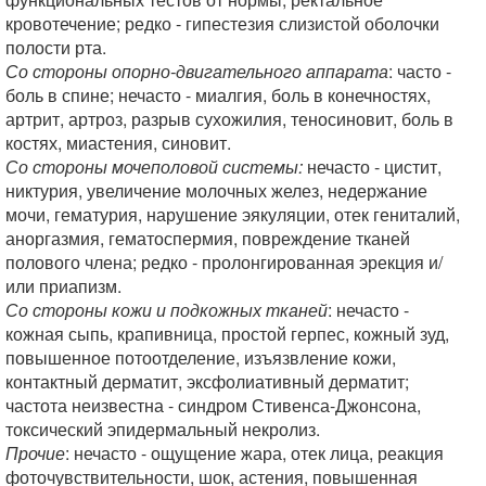
кровотечение; редко - гипестезия слизистой оболочки
полости рта.
Со стороны опорно-двигательного аппарата
: часто -
боль в спине; нечасто - миалгия, боль в конечностях,
артрит, артроз, разрыв сухожилия, теносиновит, боль в
костях, миастения, синовит.
Со стороны мочеполовой системы:
нечасто - цистит,
никтурия, увеличение молочных желез, недержание
мочи, гематурия, нарушение эякуляции, отек гениталий,
аноргазмия, гематоспермия, повреждение тканей
полового члена; редко - пролонгированная эрекция и/
или приапизм.
Со стороны кожи и подкожных тканей
: нечасто -
кожная сыпь, крапивница, простой герпес, кожный зуд,
повышенное потоотделение, изъязвление кожи,
контактный дерматит, эксфолиативный дерматит;
частота неизвестна - синдром Стивенса-Джонсона,
токсический эпидермальный некролиз.
Прочие
: нечасто - ощущение жара, отек лица, реакция
фоточувствительности, шок, астения, повышенная