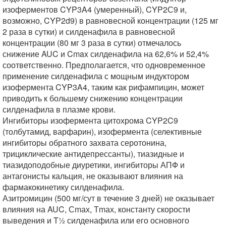
изоферментов CYP3A4 (умеренный), CYP2С9 и,
возможно, CYP2d9) в равновесной концентрации (125 мг
2 раза в сутки) и силденафила в равновесной
концентрации (80 мг 3 раза в сутки) отмечалось
снижение AUC и Cmax силденафила на 62,6% и 52,4%
соответственно. Предполагается, что одновременное
применение силденафила с мощным индуктором
изофермента CYP3A4, таким как рифампицин, может
приводить к большему снижению концентрации
силденафила в плазме крови.
Ингибиторы изофермента цитохрома CYP2C9
(толбутамид, варфарин), изофермента (селективные
ингибиторы обратного захвата серотонина,
трициклические антидепрессанты), тиазидные и
тиазидоподобные диуретики, ингибиторы АПФ и
антагонисты кальция, не оказывают влияния на
фармакокинетику силденафила.
Азитромицин (500 мг/сут в течение 3 дней) не оказывает
влияния на AUC, Сmах, Тmах, константу скорости
выведения и T½ силденафила или его основного