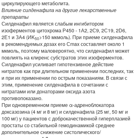
циркулирующего метаболита.
Влияние силденафила на другие лекарственные
препараты
Силденафил является слабым ингибитором
изоферментов цитохрома Р450 - 1А2, 2С9, 2С19, 2D6,
2Е1 и ЗА4 (ИK
>150 мкмоль). При приеме силденафила
50
в рекомендуемых дозах его Сmax составляет около 1
мкмоль, поэтому маловероятно, что силденафил может
повлиять на клиренс субстратов этих изоферментов.
Силденафил усиливает гипотензивное действие
нитратов как при длительном применении последних, так
и при их применении по острым показаниям. В связи с
этим, применение силденафила в сочетании с
нитратами или донаторами оксида азота
противопоказано.
При одновременном приеме α-адреноблокатора
доксазозина (4 мг и 8 мг) и силденафила (25 мг, 50 мг и
100 мг) у пациентов с доброкачественной гиперплазией
простаты со стабильной гемодинамикой среднее
дополнительное снижение систолического/