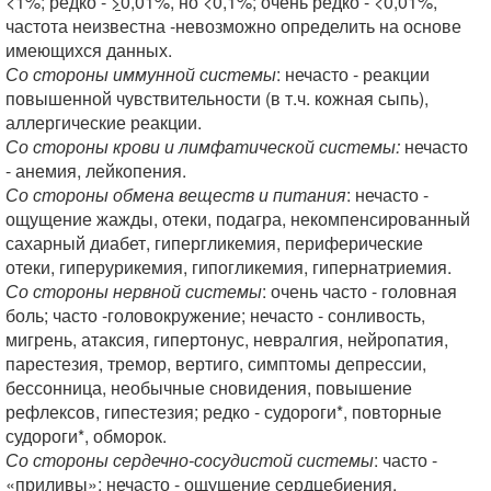
<1%; редко -
>
0,01%, но <0,1%; очень редко - <0,01%,
частота неизвестна -невозможно определить на основе
имеющихся данных.
Со стороны иммунной системы
: нечасто - реакции
повышенной чувствительности (в т.ч. кожная сыпь),
аллергические реакции.
Со стороны крови и лимфатической системы:
нечасто
- анемия, лейкопения.
Со стороны обмена веществ и питания
: нечасто -
ощущение жажды, отеки, подагра, некомпенсированный
сахарный диабет, гипергликемия, периферические
отеки, гиперурикемия, гипогликемия, гипернатриемия.
Со стороны нервной системы
: очень часто - головная
боль; часто -головокружение; нечасто - сонливость,
мигрень, атаксия, гипертонус, невралгия, нейропатия,
парестезия, тремор, вертиго, симптомы депрессии,
бессонница, необычные сновидения, повышение
рефлексов, гипестезия; редко - судороги*, повторные
судороги*, обморок.
Со стороны сердечно-сосудистой системы
: часто -
«приливы»; нечасто - ощущение сердцебиения,