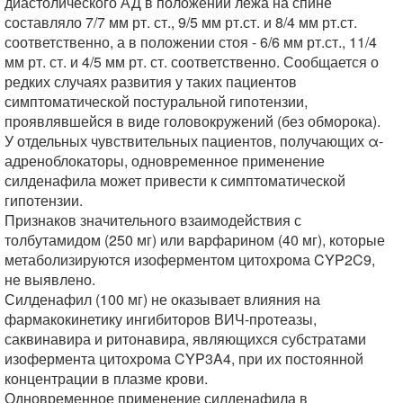
диастолического АД в положении лежа на спине
составляло 7/7 мм рт. ст., 9/5 мм рт.ст. и 8/4 мм рт.ст.
соответственно, а в положении стоя - 6/6 мм рт.ст., 11/4
мм рт. ст. и 4/5 мм рт. ст. соответственно. Сообщается о
редких случаях развития у таких пациентов
симптоматической постуральной гипотензии,
проявлявшейся в виде головокружений (без обморока).
У отдельных чувствительных пациентов, получающих α-
адреноблокаторы, одновременное применение
силденафила может привести к симптоматической
гипотензии.
Признаков значительного взаимодействия с
толбутамидом (250 мг) или варфарином (40 мг), которые
метаболизируются изоферментом цитохрома CYP2C9,
не выявлено.
Силденафил (100 мг) не оказывает влияния на
фармакокинетику ингибиторов ВИЧ-протеазы,
саквинавира и ритонавира, являющихся субстратами
изофермента цитохрома CYP3A4, при их постоянной
концентрации в плазме крови.
Одновременное применение силденафила в