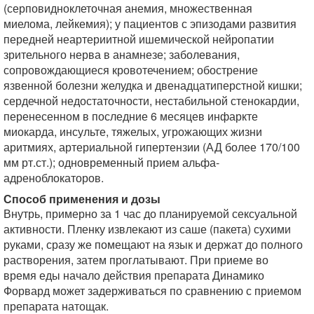
(серповидноклеточная анемия, множественная
миелома, лейкемия); у пациентов с эпизодами развития
передней неартериитной ишемической нейропатии
зрительного нерва в анамнезе; заболевания,
сопровождающиеся кровотечением; обострение
язвенной болезни желудка и двенадцатиперстной кишки;
сердечной недостаточности, нестабильной стенокардии,
перенесенном в последние 6 месяцев инфаркте
миокарда, инсульте, тяжелых, угрожающих жизни
аритмиях, артериальной гипертензии (АД более 170/100
мм рт.ст.); одновременный прием альфа-
адреноблокаторов.
Способ применения и дозы
Внутрь, примерно за 1 час до планируемой сексуальной
активности. Пленку извлекают из саше (пакета) сухими
руками, сразу же помещают на язык и держат до полного
растворения, затем проглатывают. При приеме во
время еды начало действия препарата Динамико
Форвард может задерживаться по сравнению с приемом
препарата натощак.