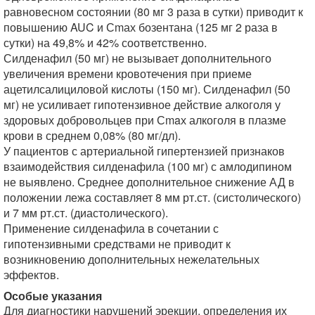
равновесном состоянии (80 мг 3 раза в сутки) приводит к
повышению AUC и Сmах бозентана (125 мг 2 раза в
сутки) на 49,8% и 42% соответственно.
Силденафил (50 мг) не вызывает дополнительного
увеличения времени кровотечения при приеме
ацетилсалициловой кислоты (150 мг). Силденафил (50
мг) не усиливает гипотензивное действие алкоголя у
здоровых добровольцев при Сmaх алкоголя в плазме
крови в среднем 0,08% (80 мг/дл).
У пациентов с артериальной гипертензией признаков
взаимодействия силденафила (100 мг) с амлодипином
не выявлено. Среднее дополнительное снижение АД в
положении лежа составляет 8 мм рт.ст. (систолического)
и 7 мм рт.ст. (диастолического).
Применение силденафила в сочетании с
гипотензивными средствами не приводит к
возникновению дополнительных нежелательных
эффектов.
Особые указания
Для диагностики нарушений эрекции, определения их