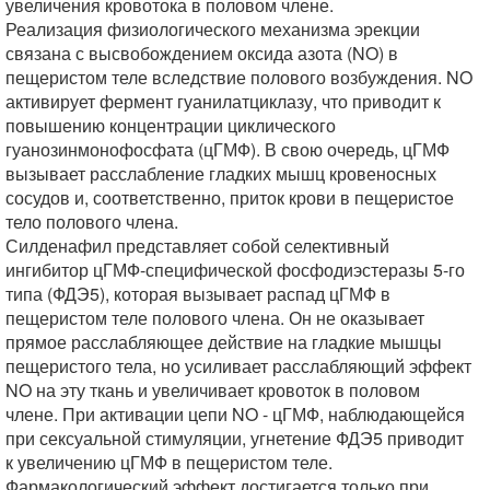
увеличения кровотока в половом члене.
Реализация физиологического механизма эрекции
связана с высвобождением оксида азота (NO) в
пещеристом теле вследствие полового возбуждения. NO
активирует фермент гуанилатциклазу, что приводит к
повышению концентрации циклического
гуанозинмонофосфата (цГМФ). В свою очередь, цГМФ
вызывает расслабление гладких мышц кровеносных
сосудов и, соответственно, приток крови в пещеристое
тело полового члена.
Силденафил представляет собой селективный
ингибитор цГМФ-специфической фосфодиэстеразы 5-го
типа (ФДЭ5), которая вызывает распад цГМФ в
пещеристом теле полового члена. Он не оказывает
прямое расслабляющее действие на гладкие мышцы
пещеристого тела, но усиливает расслабляющий эффект
NO на эту ткань и увеличивает кровоток в половом
члене. При активации цепи NO - цГМФ, наблюдающейся
при сексуальной стимуляции, угнетение ФДЭ5 приводит
к увеличению цГМФ в пещеристом теле.
Фармакологический эффект достигается только при