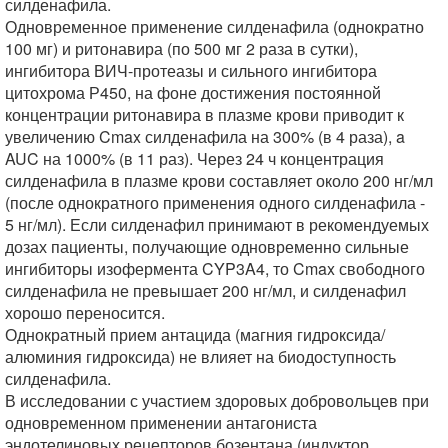
силденафила.
Одновременное применение силденафила (однократно
100 мг) и ритонавира (по 500 мг 2 раза в сутки),
ингибитора ВИЧ-протеазы и сильного ингибитора
цитохрома Р450, на фоне достижения постоянной
концентрации ритонавира в плазме крови приводит к
увеличению Cmax силденафила на 300% (в 4 раза), a
AUC на 1000% (в 11 раз). Через 24 ч концентрация
силденафила в плазме крови составляет около 200 нг/мл
(после однократного применения одного силденафила -
5 нг/мл). Если силденафил принимают в рекомендуемых
дозах пациенты, получающие одновременно сильные
ингибиторы изофермента CYP3A4, то Cmax свободного
силденафила не превышает 200 нг/мл, и силденафил
хорошо переносится.
Однократный прием антацида (магния гидроксида/
алюминия гидроксида) не влияет на биодоступность
силденафила.
В исследовании с участием здоровых добровольцев при
одновременном применении антагониста
эндотелиновых рецепторов бозентана (индуктор