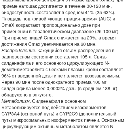
приеме натощак достигается в течение 30-120 мин,
биодоступность составляет в среднем 41% (25-63%).
Площадь под кривой «концентрация-время» (AUC) и
CmaX возрастают пропорционально дозе при
применении в терапевтическом диапазоне (25-100 мг).
При приеме пищей Cmax снижается на 29%, а время
достижения Cmax увеличивается на 60 мин.
Распределение
. Кажущийся объем распределения в
равновесном состоянии составляет 105 л. Связь
силденафила и его основного циркулирующего N-
деметилметаболита с белками плазмы крови составляет
96% от введенной дозы и не является дозозависимым.
Через 90 мин после однократного приема 100 мг
силденафила менее 0,0002% дозы (в среднем 188 нг)
обнаружено в эякуляте.
Метаболизм
. Силденафил в основном
метаболизируется под действием изоферментов
CYP3A4 (основной путь) и CYP2C9 (дополнительный
путь) микросомальных изоферментов печени. Основным
циркулирующим активным метаболитом является N-