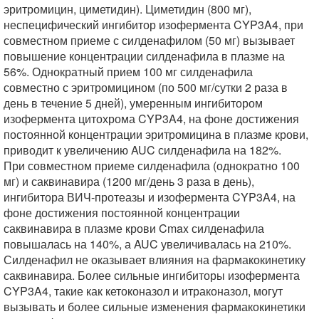
эритромицин, циметидин). Циметидин (800 мг),
неспецифический ингибитор изофермента CYP3A4, при
совместном приеме с силденафилом (50 мг) вызывает
повышение концентрации силденафила в плазме на
56%. Однократный прием 100 мг силденафила
совместно с эритромицином (по 500 мг/сутки 2 раза в
день в течение 5 дней), умеренным ингибитором
изофермента цитохрома CYP3A4, на фоне достижения
постоянной концентрации эритромицина в плазме крови,
приводит к увеличению AUC силденафила на 182%.
При совместном приеме силденафила (однократно 100
мг) и саквинавира (1200 мг/день 3 раза в день),
ингибитора ВИЧ-протеазы и изофермента CYP3A4, на
фоне достижения постоянной концентрации
саквинавира в плазме крови Cmax силденафила
повышалась на 140%, а AUC увеличивалась на 210%.
Силденафил не оказывает влияния на фармакокинетику
саквинавира. Более сильные ингибиторы изофермента
CYP3A4, такие как кетоконазол и итраконазол, могут
вызывать и более сильные изменения фармакокинетики