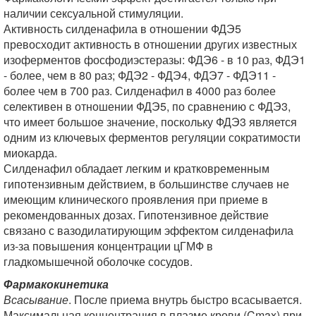
наличии сексуальной стимуляции.
Активность силденафила в отношении ФДЭ5
превосходит активность в отношении других известных
изоферментов фосфодиэстеразы: ФДЭ6 - в 10 раз, ФДЭ1
- более, чем в 80 раз; ФДЭ2 - ФДЭ4, ФДЭ7 - ФДЭ11 -
более чем в 700 раз. Силденафил в 4000 раз более
селективен в отношении ФДЭ5, по сравнению с ФДЭ3,
что имеет большое значение, поскольку ФДЭ3 является
одним из ключевых ферментов регуляции сократимости
миокарда.
Силденафил обладает легким и кратковременным
гипотензивным действием, в большинстве случаев не
имеющим клинического проявления при приеме в
рекомендованных дозах. Гипотензивное действие
связано с вазодилатирующим эффектом силденафила
из-за повышения концентрации цГМФ в
гладкомышечной оболочке сосудов.
Фармакокинетика
Всасывание
. После приема внутрь быстро всасывается.
Максимальная концентрация в плазме крови (Cmax) при