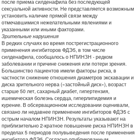
после приема силденафила без последующей
сексуальной активности. Не представляется возможным
установить наличие прямой связи между
отмечавшимися нежелательными явлениями и
указанными или иными факторами.
Зрительные нарушения
В редких случаях во время пострегистрационного
применения ингибиторов ФДЭ5, в том числе
силденафила, сообщалось о НПИНЗН - редком
заболевании и причине снижения или потери зрения.
Большинство пациентов имели факторы риска, в
частности снижение отношения диаметров экскавации и
диска зрительного нерва («застойный диск»), возраст
старше 50 лет, сахарный диабет, гипертензия,
ишемическая болезнь сердца, гиперлипидемия и
курение. В обсервационном исследовании оценивали,
связано ли недавнее применение ингибиторов ФДЭ5 с
острым началом НПИНЗН. Результаты указывают на
приблизительно 2-кратное повышение риска НПИНЗН в
пределах 5 периодов полувыведения после применения
ингибитора ФДЭ5. Согласно опубликованным