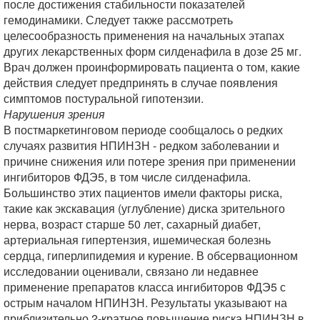
после достижения стабильности показателей
гемодинамики. Следует также рассмотреть
целесообразность применения на начальных этапах
других лекарственных форм силденафила в дозе 25 мг.
Врач должен проинформировать пациента о том, какие
действия следует предпринять в случае появления
симптомов постуральной гипотензии.
Нарушения зрения
В постмаркетинговом периоде сообщалось о редких
случаях развития НПИНЗН - редком заболевании и
причине снижения или потере зрения при применении
ингибиторов ФДЭ5, в том числе силденафила.
Большинство этих пациентов имели факторы риска,
такие как экскавация (углубление) диска зрительного
нерва, возраст старше 50 лет, сахарный диабет,
артериальная гипертензия, ишемическая болезнь
сердца, гиперлипидемия и курение. В обсервационном
исследовании оценивали, связано ли недавнее
применение препаратов класса ингибиторов ФДЭ5 с
острым началом НПИНЗН. Результаты указывают на
приблизительно 2-кратное повышение риска НПИНЗН в