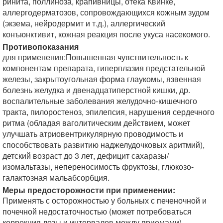
ринита, поллиноза, крапивницы, отека Квинке,
аллергодерматозов, сопровождающихся кожным зудом
(экзема, нейродермит и т.д.), аллергический
конъюнктивит, кожная реакция после укуса насекомого.
Противопоказания
для применения:Повышенная чувствительность к
компонентам препарата, гиперплазия предстательной
железы, закрытоугольная форма глаукомы, язвенная
болезнь желудка и двенадцатиперстной кишки, др.
воспалительные заболевания желудочно-кишечного
тракта, пилоростеноз, эпилепсия, нарушения сердечного
ритма (обладая ваголитическим действием, может
улучшать атриовентрикулярную проводимость и
способствовать развитию наджелудочковых аритмий),
детский возраст до 3 лет, дефицит сахаразы/
изомальтазы, непереносимость фруктозы, глюкозо-
галактозная мальабсорбция.
Меры предосторожности при применении:
Применять с осторожностью у больных с печеночной и
почечной недостаточностью (может потребоваться
коррекция дозы и интервалов между приемами).