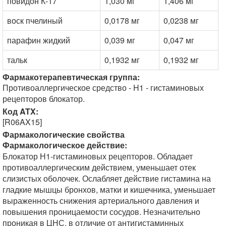
повидон К-17
1,030 мг
1,406 мг
воск пчелиный
0,0178 мг
0,0238 мг
парафин жидкий
0,039 мг
0,047 мг
тальк
0,1932 мг
0,1932 мг
Фармакотерапевтическая группа:
Противоаллергическое средство - H1 - гистаминовых
рецепторов блокатор.
Код ATX:
[R06AX15]
Фармакологические свойства
Фармакологическое действие:
Блокатор Н1-гистаминовых рецепторов. Обладает
противоаллергическим действием, уменьшает отек
слизистых оболочек. Ослабляет действие гистамина на
гладкие мышцы бронхов, матки и кишечника, уменьшает
выраженность снижения артериального давления и
повышения проницаемости сосудов. Незначительно
проникая в ЦНС, в отличие от антигистаминных