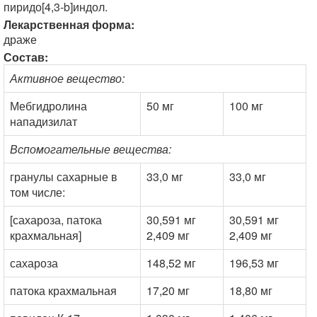
пиридо[4,3-b]индол.
Лекарственная форма:
драже
Состав:
Активное вещество:
Мебгидролина
50 мг
100 мг
нападизилат
Вспомогательные вещества:
гранулы сахарные в
33,0 мг
33,0 мг
том числе:
[сахароза, патока
30,591 мг
30,591 мг
крахмальная]
2,409 мг
2,409 мг
сахароза
148,52 мг
196,53 мг
патока крахмальная
17,20 мг
18,80 мг