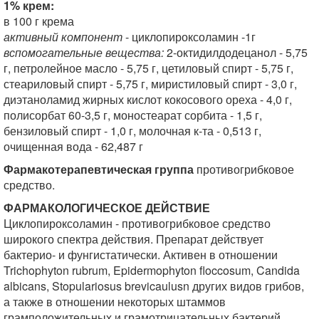
1% крем:
в 100 г крема
активный компонент
- циклопироксоламин -1г
вспомогательные вещества:
2-октидилдодецанол - 5,75
г, петролейное масло - 5,75 г, цетиловый спирт - 5,75 г,
стеариловый спирт - 5,75 г, миристиловый спирт - 3,0 г,
диэтаноламид жирных кислот кокосового ореха - 4,0 г,
полисорбат 60-3,5 г, моностеарат сорбита - 1,5 г,
бензиловый спирт - 1,0 г, молочная к-та - 0,513 г,
очищенная вода - 62,487 г
Фармакотерапевтическая группа
противогрибковое
средство.
ФАРМАКОЛОГИЧЕСКОЕ ДЕЙСТВИЕ
Циклопироксоламин - противогрибковое средство
широкого спектра действия. Препарат действует
бактерио- и фунгистатически. Активен в отношении
Trichophyton rubrum, Epidermophyton floccosum, Candida
albicans, Stopulariosus brevicaulusn других видов грибов,
а также в отношении некоторых штаммов
грамположительных и грамотрицательных бактерий.