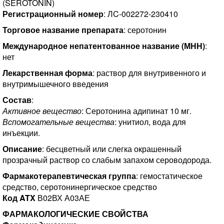
(SEROTONIN)
Регистрационный номер
: ЛC-002272-230410
Торговое название препарата
: серотонин
Международное непатентованное название (МНН)
:
нет
Лекарственная форма
: раствор для внутривенного и
внутримышечного введения
Состав
:
Активное вещество
: Серотонина адипинат 10 мг.
Вспомогательные вещества
: унитиол, вода для
инъекции.
Описание
: бесцветный или слегка окрашенный
прозрачный раствор со слабым запахом сероводорода.
Фармакотерапевтическая группа
: гемостатическое
средство, серотонинергическое средство
Код ATX
В02ВХ А03АЕ
ФАРМАКОЛОГИЧЕСКИЕ СВОЙСТВА