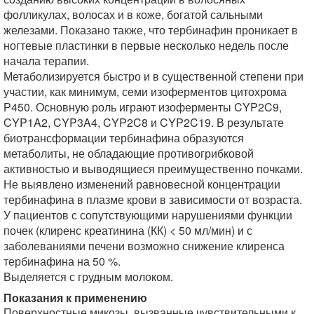
фолликулах, волосах и в коже, богатой сальными
железами. Показано также, что тербинафин проникает в
ногтевые пластинки в первые несколько недель после
начала терапии.
Метаболизируется быстро и в существенной степени при
участии, как минимум, семи изоферментов цитохрома
Р450. Основную роль играют изоферменты CYP2C9,
CYP1A2, CYP3A4, CYP2C8 и CYP2C19. В результате
биотрансформации тербинафина образуются
метаболиты, не обладающие противогрибковой
активностью и выводящиеся преимущественно почками.
Не выявлено изменений равновесной концентрации
тербинафина в плазме крови в зависимости от возраста.
У пациентов с сопутствующими нарушениями функции
почек (клиренс креатинина (КК) < 50 мл/мин) и с
заболеваниями печени возможно снижение клиренса
тербинафина на 50 %.
Выделяется с грудным молоком.
Показания к применению
Поверхностные микозы, вызванные чувствительными к