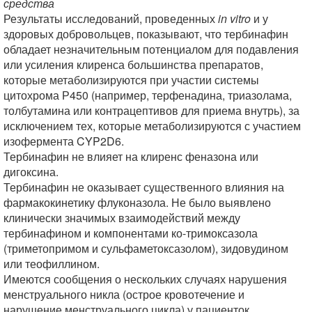
средства
Результаты исследований, проведенных
in vitro
и у
здоровых добровольцев, показывают, что тербинафин
обладает незначительным потенциалом для подавления
или усиления клиренса большинства препаратов,
которые метаболизируются при участии системы
цитохрома Р450 (например, терфенадина, триазолама,
толбутамина или контрацептивов для приема внутрь), за
исключением тех, которые метаболизируются с участием
изофермента CYP2D6.
Тербинафин не влияет на клиренс феназона или
дигоксина.
Тербинафин не оказывает существенного влияния на
фармакокинетику флуконазола. Не было выявлено
клинически значимых взаимодействий между
тербинафином и компонентами ко-тримоксазола
(триметопримом и сульфаметоксазолом), зидовудином
или теофиллином.
Имеются сообщения о нескольких случаях нарушения
менструального никла (острое кровотечение и
нарушение менструального цикла) у пациенток,