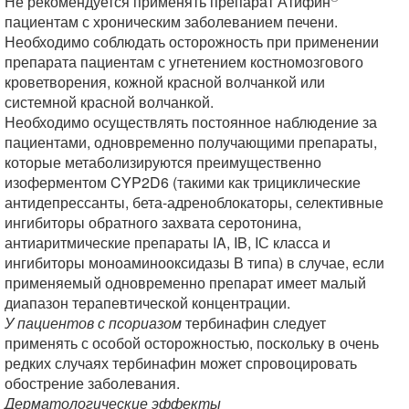
Не рекомендуется применять препарат Атифин
пациентам с хроническим заболеванием печени.
Необходимо соблюдать осторожность при применении
препарата пациентам с угнетением костномозгового
кроветворения, кожной красной волчанкой или
системной красной волчанкой.
Необходимо осуществлять постоянное наблюдение за
пациентами, одновременно получающими препараты,
которые метаболизируются преимущественно
изоферментом CYP2D6 (такими как трициклические
антидепрессанты, бета-адреноблокаторы, селективные
ингибиторы обратного захвата серотонина,
антиаритмические препараты IA, IB, IС класса и
ингибиторы моноаминооксидазы В типа) в случае, если
применяемый одновременно препарат имеет малый
диапазон терапевтической концентрации.
У пациентов с псориазом
тербинафин следует
применять с особой осторожностью, поскольку в очень
редких случаях тербинафин может спровоцировать
обострение заболевания.
Дерматологические эффекты