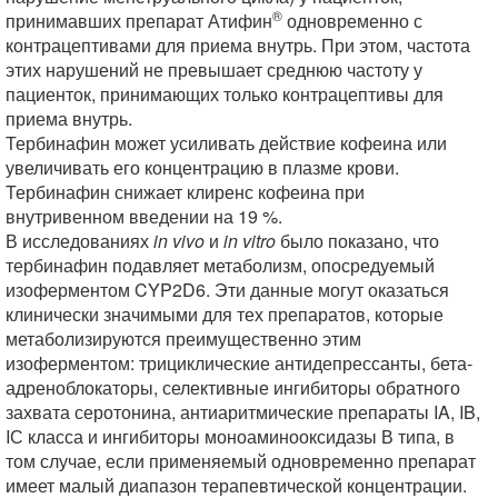
®
принимавших препарат Атифин
одновременно с
контрацептивами для приема внутрь. При этом, частота
этих нарушений не превышает среднюю частоту у
пациенток, принимающих только контрацептивы для
приема внутрь.
Тербинафин может усиливать действие кофеина или
увеличивать его концентрацию в плазме крови.
Тербинафин снижает клиренс кофеина при
внутривенном введении на 19 %.
В исследованиях
in vivo
и
in vitro
было показано, что
тербинафин подавляет метаболизм, опосредуемый
изоферментом CYP2D6. Эти данные могут оказаться
клинически значимыми для тех препаратов, которые
метаболизируются преимущественно этим
изоферментом: трициклические антидепрессанты, бета-
адреноблокаторы, селективные ингибиторы обратного
захвата серотонина, антиаритмические препараты IA, IB,
IС класса и ингибиторы моноаминооксидазы В типа, в
том случае, если применяемый одновременно препарат
имеет малый диапазон терапевтической концентрации.