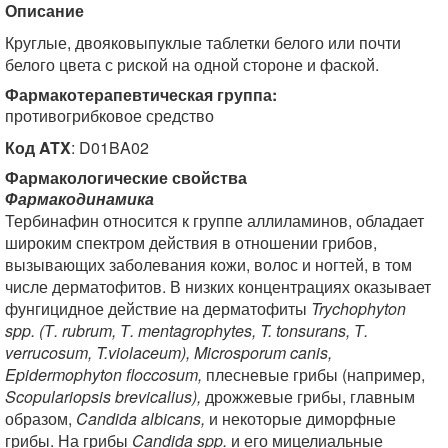
Описание
Круглые, двояковыпуклые таблетки белого или почти
белого цвета с риской на одной стороне и фаской.
Фармакотерапевтическая группа:
противогрибковое средство
Код ATX
: D01BA02
Фармакологические свойства
Фармакодинамика
Тербинафин относится к группе аллиламинов, обладает
широким спектром действия в отношении грибов,
вызывающих заболевания кожи, волос и ногтей, в том
числе дерматофитов. В низких концентрациях оказывает
фунгицидное действие на дерматофиты
Trychophyton
spp. (Т. rubrum, Т. mentagrophytes, T. tonsurans, Т.
verrucosum, T.violaceum), Microsporum canis,
Epidermophyton floccosum,
плесневые грибы (например,
Scopulariopsis brevicalius),
дрожжевые грибы, главным
образом,
Candida albicans,
и некоторые диморфные
грибы. На грибы
Candida spp.
и его мицелиальные