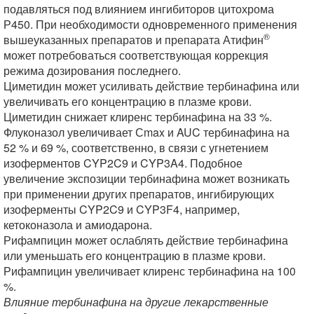
подавляться под влиянием ингибиторов цитохрома
Р450. При необходимости одновременного применения
®
вышеуказанных препаратов и препарата Атифин
может потребоваться соответствующая коррекция
режима дозирования последнего.
Циметидин может усиливать действие тербинафина или
увеличивать его концентрацию в плазме крови.
Циметидин снижает клиренс тербинафина на 33 %.
Флуконазол увеличивает Сmax и AUC тербинафина на
52 % и 69 %, соответственно, в связи с угнетением
изоферментов CYP2C9 и CYP3A4. Подобное
увеличение экспозиции тербинафина может возникать
при применении других препаратов, ингибирующих
изоферменты CYP2C9 и CYP3F4, например,
кетоконазола и амиодарона.
Рифампицин может ослаблять действие тербинафина
или уменьшать его концентрацию в плазме крови.
Рифампицин увеличивает клиренс тербинафина на 100
%.
Влияние тербинафина на другие лекарственные