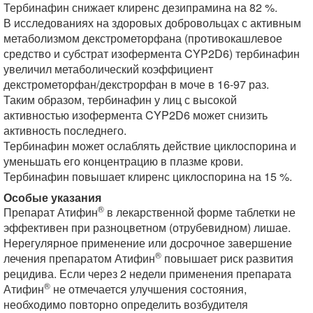
Тербинафин снижает клиренс дезипрамина на 82 %.
В исследованиях на здоровых добровольцах с активным
метаболизмом декстрометорфана (противокашлевое
средство и субстрат изофермента CYP2D6) тербинафин
увеличил метаболический коэффициент
декстрометорфан/декстрорфан в моче в 16-97 раз.
Таким образом, тербинафин у лиц с высокой
активностью изофермента CYP2D6 может снизить
активность последнего.
Тербинафин может ослаблять действие циклоспорина и
уменьшать его концентрацию в плазме крови.
Тербинафин повышает клиренс циклоспорина на 15 %.
Особые указания
®
Препарат Атифин
в лекарственной форме таблетки не
эффективен при разноцветном (отрубевидном) лишае.
Нерегулярное применение или досрочное завершение
®
лечения препаратом Атифин
повышает риск развития
рецидива. Если через 2 недели применения препарата
®
Атифин
не отмечается улучшения состояния,
необходимо повторно определить возбудителя