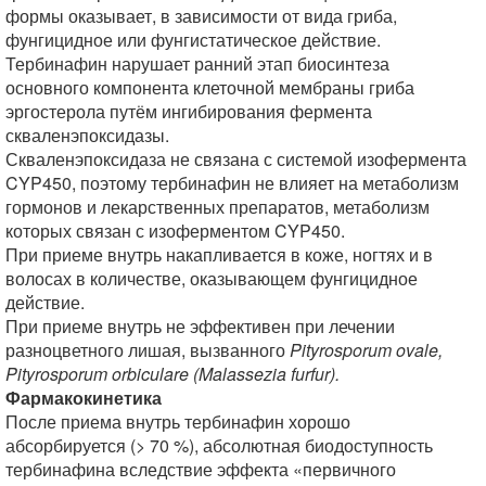
формы оказывает, в зависимости от вида гриба,
фунгицидное или фунгистатическое действие.
Тербинафин нарушает ранний этап биосинтеза
основного компонента клеточной мембраны гриба
эргостерола путём ингибирования фермента
скваленэпоксидазы.
Скваленэпоксидаза не связана с системой изофермента
CYP450, поэтому тербинафин не влияет на метаболизм
гормонов и лекарственных препаратов, метаболизм
которых связан с изоферментом CYP450.
При приеме внутрь накапливается в коже, ногтях и в
волосах в количестве, оказывающем фунгицидное
действие.
При приеме внутрь не эффективен при лечении
разноцветного лишая, вызванного
Pityrosporum ovale,
Pityrosporum orbiculare (Malassezia furfur).
Фармакокинетика
После приема внутрь тербинафин хорошо
абсорбируется (> 70 %), абсолютная биодоступность
тербинафина вследствие эффекта «первичного