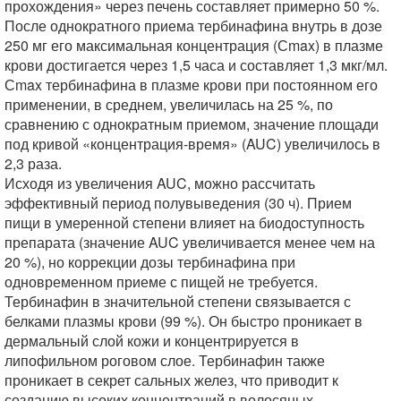
прохождения» через печень составляет примерно 50 %.
После однократного приема тербинафина внутрь в дозе
250 мг его максимальная концентрация (Сmax) в плазме
крови достигается через 1,5 часа и составляет 1,3 мкг/мл.
Сmax тербинафина в плазме крови при постоянном его
применении, в среднем, увеличилась на 25 %, по
сравнению с однократным приемом, значение площади
под кривой «концентрация-время» (AUC) увеличилось в
2,3 раза.
Исходя из увеличения AUC, можно рассчитать
эффективный период полувыведения (30 ч). Прием
пищи в умеренной степени влияет на биодоступность
препарата (значение AUC увеличивается менее чем на
20 %), но коррекции дозы тербинафина при
одновременном приеме с пищей не требуется.
Тербинафин в значительной степени связывается с
белками плазмы крови (99 %). Он быстро проникает в
дермальный слой кожи и концентрируется в
липофильном роговом слое. Тербинафин также
проникает в секрет сальных желез, что приводит к
созданию высоких концентраций в волосяных