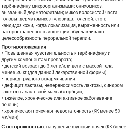
тербинафину микроорганизмами: онихомикоз,
вызванный дерматофитами; микоз волосистой части
головы; дерматомикоз туловища, голеней, стоп;
кандидоз кожи, когда локализация, выраженность или
распространённость инфекции обуславливают
целесообразность пероральной терапии.
Противопоказания
• Повышенная чувствительность к тербинафину и
другим компонентам препарата;
• детский возраст до 3 лет и/или дети с массой тела
менее 20 кг (для данной лекарственной формы);
• период грудного вскармливания;
• дефицит лактазы, непереносимость лактозы, синдром
глюкозо-галактозной мальабсорбции;
• тяжёлое, хроническое или активное заболевание
печени;
• хроническая почечная недостаточность (КК менее 50
мл/мин).
С осторожностью
: нарушение функции почек (КК более