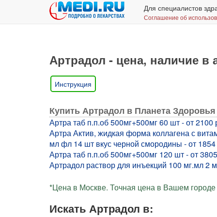
Для специалистов здр
Соглашение об использо
Артрадол - цена, наличие в 
Инструкция
Купить Артрадол в Планета Здоровья
Артра таб п.п.об 500мг+500мг 60 шт - от 2100 
Артра Актив, жидкая форма коллагена с вита
мл фл 14 шт вкус черной смородины - от 1854 
Артра таб п.п.об 500мг+500мг 120 шт - от 3805
Артрадол раствор для инъекций 100 мг.мл 2 мл
*Цена в Москве. Точная цена в Вашем городе 
Искать Артрадол в: