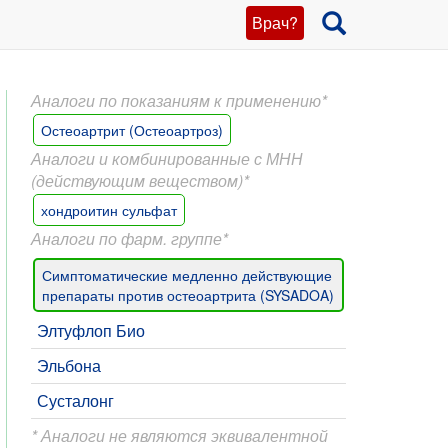
Врач?
Аналоги по показаниям к применению*
Остеоартрит (Остеоартроз)
Аналоги и комбинированные с МНН
(действующим веществом)*
хондроитин сульфат
Аналоги по фарм. группе*
Симптоматические медленно действующие
препараты против остеоартрита (SYSADOA)
Элтуфлоп Био
Эльбона
Сусталонг
* Аналоги не являются эквивалентной