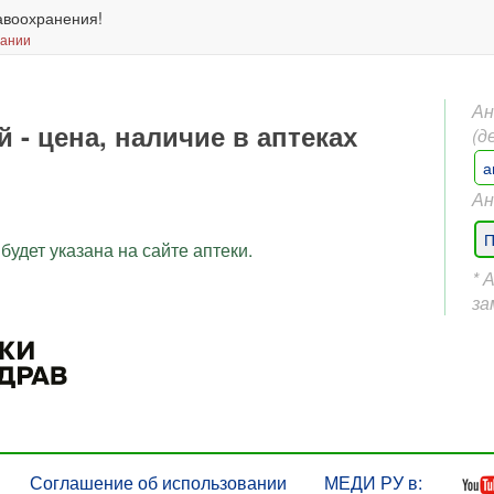
авоохранения!
вании
Ан
- цена, наличие в аптеках
(д
а
Ан
П
будет указана на сайте аптеки.
* 
за
Соглашение об использовании
МЕДИ РУ в: