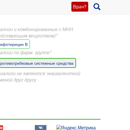
Врач?
алоги и комбинированные с МНН
ействующим веществом)*
мфотерицин В
алоги по фарм. группе*
ротивогрибковые системные средства
Аналоги не являются эквивалентной
меной друг другу