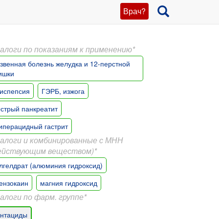
Врач?
алоги по показаниям к применению*
звенная болезнь желудка и 12-перстной
ишки
испепсия
ГЭРБ, изжога
стрый панкреатит
иперацидный гастрит
алоги и комбинированные с МНН
ействующим веществом)*
лгелдрат (алюминия гидроксид)
ензокаин
магния гидроксид
алоги по фарм. группе*
нтациды