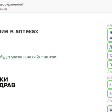
авоохранения!
вании
Ан
ие в аптеках
Я
к
Д
О
будет указана на сайте аптеки.
Г
Ан
(д
а
б
Ан
А