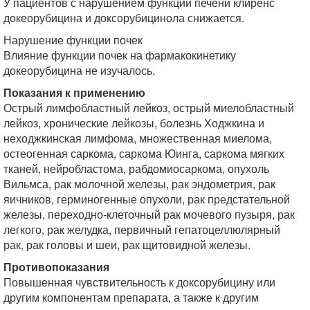
У пациентов с нарушением функции печени клиренс
докеорубицина и доксорубицинола снижается.
Нарушение функции почек
Влияние функции почек на фармакокинетику
докеорубицина не изучалось.
Показания к применению
Острый лимфобластный лейкоз, острый миелобластный
лейкоз, хронические лейкозы, болезнь Ходжкина и
неходжкинская лимфома, множественная миелома,
остеогенная саркома, саркома Юинга, саркома мягких
тканей, нейробластома, рабдомиосаркома, опухоль
Вильмса, рак молочной железы, рак эндометрия, рак
яичников, герминогенные опухоли, рак предстательной
железы, переходно-клеточный рак мочевого пузыря, рак
легкого, рак желудка, первичный гепатоцеллюлярный
рак, рак головы и шеи, рак щитовидной железы.
Противопоказания
Повышенная чувствительность к доксорубицину или
другим компонентам препарата, а также к другим