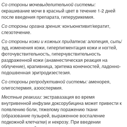
Со стороны мочевыделительной системы:
окрашивание мочи в красный цвет в течение 1-2 дней
после введения препарата, гиперурикемия.
Со стороны органа зрения:
конъюнктивит/кератит,
слезотечение.
Со стороны кожи и кожных придатков:
алопеция, сыпь/
зуд, изменения кожи, гиперпигментация кожи и ногтей,
фоточувствительность, гиперчувствительность
раздраженной кожи (анамнестическая реакция на
облучение), крапивница, эритема конечностей, ладонно-
подошвенная эритродизестезия.
Со стороны репродуктивной системы:
аменорея,
олигоспермия, азооспермия.
Местные реакиии:
экстравазация во время
внутривенной инфузии доксорубицина может привести к
появлению боли, тяжелому поражению ткани
(образование пузырей, выраженное воспаление
подкожной клетчатки) и некрозу. При введении