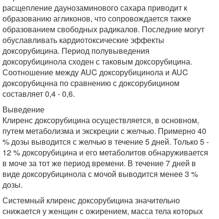
расщепление даунозаминового сахара приводит к
образованию агликонов, что сопровождается также
образованием свободных радикалов. Последние могут
обуславливать кардиотоксические эффекты
доксорубицина. Период полувыведения
доксорубицинола сходен с таковым доксорубицина.
Соотношение между AUC доксорубицинола и AUC
доксорубицнна по сравнению с доксорубицином
составляет 0,4 - 0,6.
Выведение
Клиренс доксорубицина осуществляется, в основном,
путем метаболизма и экскреции с желчью. Примерно 40
% дозы выводится с желчью в течение 5 дней. Только 5 -
12 % доксорубицина и его метаболитов обнаруживается
в моче за тот же период времени. В течение 7 дней в
виде доксорубицинола с мочой выводится менее 3 %
дозы.
Системный клиренс доксорубицина значительно
снижается у женщин с ожирением, масса тела которых