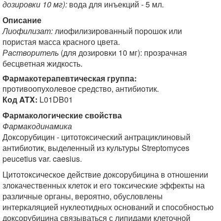
дозировки 10 мг):
вода для инъекций - 5 мл.
Описание
Лиофилизат:
лиофилизированный порошок или
пористая масса красного цвета.
Растворитель
(для дозировки 10 мг): прозрачная
бесцветная жидкость.
Фармакотерапевтическая группа:
противоопухолевое средство, антибиотик.
Код ATX:
L01DB01
Фармакологические свойства
Фармакодинамика
Доксорубицин - цитотоксический антрациклиновый
антибиотик, выделенный из культуры Streptomyces
peucetius var. caesius.
Цитотоксическое действие доксорубицина в отношении
злокачественных клеток и его токсические эффекты на
различные органы, вероятно, обусловлены
интеркаляцией нуклеотидных оснований и способностью
доксорубицина связываться с липидами клеточной