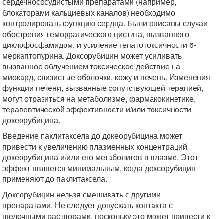
сердечнососудистыми препаратами (например,
блокаторами кальциевых каналов) необходимо
контролировать функцию сердца. Были описаны случаи
обострения геморрагического цистита, вызванного
циклофосфамидом, и усиление гепатотоксичности 6-
меркаптопурина. Доксорубицин может усиливать
вызванное облучением токсическое действие на
миокард, слизистые оболочки, кожу и печень. Изменения
функции печени, вызванные сопутствующей терапией,
могут отразиться на метаболизме, фармакокинетике,
терапевтической эффективности и/или токсичности
докеорубицина.
Введение паклитаксела до докеорубицина может
привести к увеличению плазменных концентраций
докеорубицина и/или его метаболитов в плазме. Этот
эффект является минимальным, когда доксорубицин
применяют до паклитаксела.
Доксорубицин нельзя смешивать с другими
препаратами. Не следует допускать контакта с
щелочными растворами, поскольку это может привести к