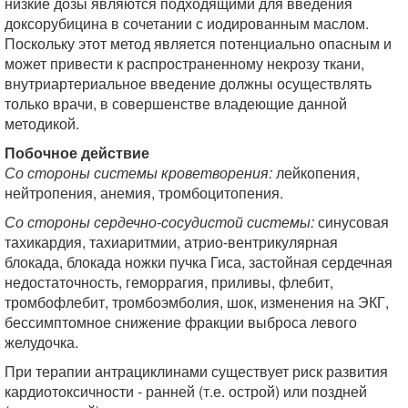
низкие дозы являются подходящими для введения
доксорубицина в сочетании с иодированным маслом.
Поскольку этот метод является потенциально опасным и
может привести к распространенному некрозу ткани,
внутриартериальное введение должны осуществлять
только врачи, в совершенстве владеющие данной
методикой.
Побочное действие
Со стороны системы кроветворения:
лейкопения,
нейтропения, анемия, тромбоцитопения.
Со стороны сердечно-сосудистой системы:
синусовая
тахикардия, тахиаритмии, атрио-вентрикулярная
блокада, блокада ножки пучка Гиса, застойная сердечная
недостаточность, геморрагия, приливы, флебит,
тромбофлебит, тромбоэмболия, шок, изменения на ЭКГ,
бессимптомное снижение фракции выброса левого
желудочка.
При терапии антрациклинами существует риск развития
кардиотоксичности - ранней (т.е. острой) или поздней