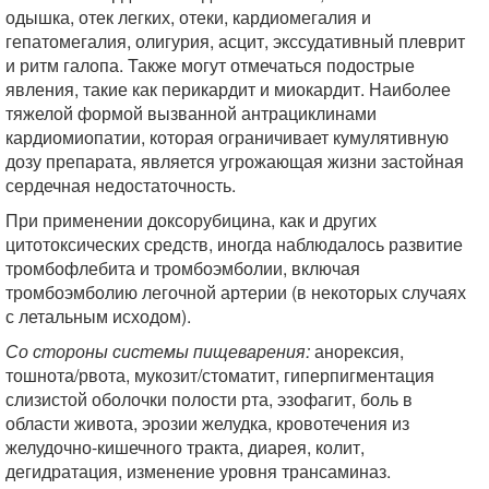
одышка, отек легких, отеки, кардиомегалия и
гепатомегалия, олигурия, асцит, экссудативный плеврит
и ритм галопа. Также могут отмечаться подострые
явления, такие как перикардит и миокардит. Наиболее
тяжелой формой вызванной антрациклинами
кардиомиопатии, которая ограничивает кумулятивную
дозу препарата, является угрожающая жизни застойная
сердечная недостаточность.
При применении доксорубицина, как и других
цитотоксических средств, иногда наблюдалось развитие
тромбофлебита и тромбоэмболии, включая
тромбоэмболию легочной артерии (в некоторых случаях
с летальным исходом).
Со стороны системы пищеварения:
анорексия,
тошнота/рвота, мукозит/стоматит, гиперпигментация
слизистой оболочки полости рта, эзофагит, боль в
области живота, эрозии желудка, кровотечения из
желудочно-кишечного тракта, диарея, колит,
дегидратация, изменение уровня трансаминаз.