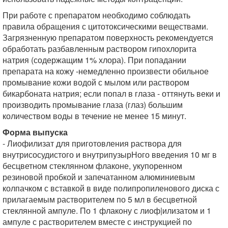
При работе с препаратом необходимо соблюдать
правила обращения с цитотоксическими веществами.
Загрязненную препаратом поверхность рекомендуется
обработать разбавленным раствором гипохлорита
натрия (содержащим 1% хлора). При попадании
препарата на кожу -немедленно произвести обильное
промывание кожи водой с мылом или раствором
бикарбоната натрия; если попал в глаза - оттянуть веки и
производить промывание глаза (глаз) большим
количеством воды в течение не менее 15 минут.
Форма выпуска
- Лиофилизат для приготовления раствора для
внутрисосудистого и внутрипузырНого введения 10 мг в
бесцветном стеклянном флаконе, укупоренном
резиновой пробкой и запечатанном алюминиевым
колпачком с вставкой в виде полипропиленового диска с
прилагаемым растворителем по 5 мл в бесцветной
стеклянной ампуле. По 1 флакону с лиоф|илизатом и 1
ампуле с растворителем вместе с инструкцией по