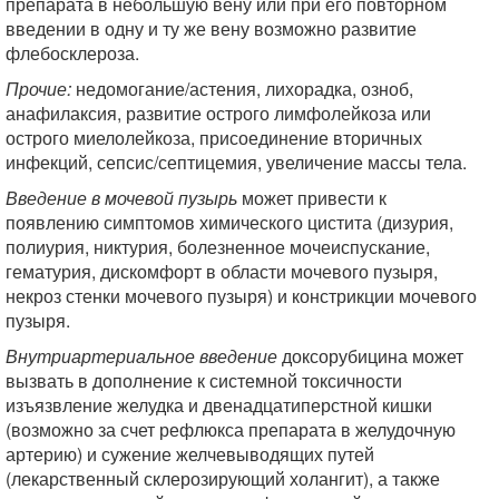
препарата в небольшую вену или при его повторном
введении в одну и ту же вену возможно развитие
флебосклероза.
Прочие:
недомогание/астения, лихорадка, озноб,
анафилаксия, развитие острого лимфолейкоза или
острого миелолейкоза, присоединение вторичных
инфекций, сепсис/септицемия, увеличение массы тела.
Введение в мочевой пузырь
может привести к
появлению симптомов химического цистита (дизурия,
полиурия, никтурия, болезненное мочеиспускание,
гематурия, дискомфорт в области мочевого пузыря,
некроз стенки мочевого пузыря) и констрикции мочевого
пузыря.
Внутриартериальное введение
доксорубицина может
вызвать в дополнение к системной токсичности
изъязвление желудка и двенадцатиперстной кишки
(возможно за счет рефлюкса препарата в желудочную
артерию) и сужение желчевыводящих путей
(лекарственный склерозирующий холангит), а также