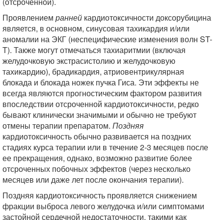
(отсроченной).
Проявлением
ранней
кардиотоксичности доксорубицина
является, в основном, синусовая тахикардия и/или
аномалии на ЭКГ (неспецифические изменения волн ST-
T). Также могут отмечаться тахиаритмии (включая
желудочковую экстрасистолию и желудочковую
тахикардию), брадикардия, атриовентрикулярная
блокада и блокада ножек пучка Гиса. Эти эффекты не
всегда являются прогностическим фактором развития
впоследствии отсроченной кардиотоксичности, редко
бывают клинически значимыми и обычно не требуют
отмены терапии препаратом.
Поздняя
кардиотоксичность обычно развивается на поздних
стадиях курса терапии или в течение 2-3 месяцев после
ее прекращения, однако, возможно развитие более
отсроченных побочных эффектов (через несколько
месяцев или даже лет после окончания терапии).
Поздняя кардиотоксичность проявляется снижением
фракции выброса левого желудочка и/или симптомами
застойной сердечной недостаточности, такими как