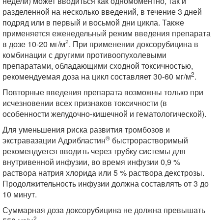
недели) может вводиться как одномоментно, так и
разделенной на несколько введений, в течение 3 дней
подряд или в первый и восьмой дни цикла. Также
применяется еженедельный режим введения препарата
2
в дозе 10-20 мг/м
. При применении доксорубицина в
комбинации с другими противоопухолевыми
препаратами, обладающими сходной токсичностью,
2
рекомендуемая доза на цикл составляет 30-60 мг/м
.
Повторные введения препарата возможны только при
исчезновении всех признаков токсичности (в
особенности желудочно-кишечной и гематологической).
Для уменьшения риска развития тромбозов и
®
экстравазации Адрибластин
быстрорастворимый
рекомендуется вводить через трубку системы для
внутривенной инфузии, во время инфузии 0,9 %
раствора натрия хлорида или 5 % раствора декстрозы.
Продолжительность инфузии должна составлять от 3 до
10 минут.
Суммарная доза доксорубицина не должна превышать
2