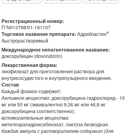
Регистрационный номер:
П N013798/01-191107
®
Торговое название препарата:
Адрибластин
быстрорастворимый
Международное непатентованное название:
доксорубицин (doxorubicin)
Лекарственная форма:
лиофилизат для приготовления раствора для
внутрисосудистого и внутрипузырного введения.
Состав
Каждый флакон содержит:
Активное вещество:
доксорубицина гидрохлорид - 10
мг или 50 мг (эквивалентно 9,36 мг или 46,8 мг
доксорубицина соответственно);
вспомогательные вещества:
метилпарагидроксибензоат, лактоза безводная.
Каждая ампула с растворителем содержит (для