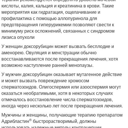
кислоты, калия, кальция и креатинина в крови. Такие
мероприятия как гидратация, ощелачивание и
профилактика с помощью аллопуринола для
предотвращения гиперурикемии позволяют свести к
минимуму риск осложнений, связанных с синдромом
лизиса опухоли
У женщин доксорубицин может вызвать бесплодие и
аменорею. Овуляция и менструации обычно
восстанавливаются после прекращения лечения, хотя
возможно наступление ранней менопаузы.
У мужчин доксорубицин оказывает мутагенное действие
и может вызвать повреждение хромосом
сперматозоидов. Олигоспермия или азооспермия могут
оказаться необратимыми, хотя в некоторых случаях
отмечалось восстановление числа сперматозоидов,
иногда через несколько лет после прекращения лечения.
Мужчины и женщины, получающие терапию препаратом
®
Адрибластин
быстрорастворимый, должны
использовать надежные методы контрацепции.