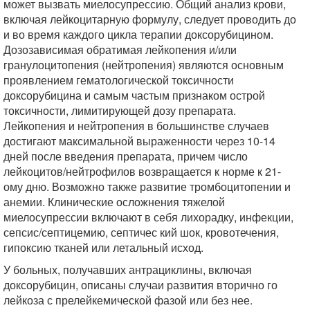
может вызвать миелосупрессию. Общий анализ крови,
включая лейкоцитарную формулу, следует проводить до
и во время каждого цикла терапии доксорубицином.
Дозозависимая обратимая лейкопения и/или
гранулоцитопения (нейтропения) являются основным
проявлением гематологической токсичности
доксорубицина и самым частым признаком острой
токсичности, лимитирующей дозу препарата.
Лейкопения и нейтропения в большинстве случаев
достигают максимальной выраженности через 10-14
дней после введения препарата, причем число
лейкоцитов/нейтрофилов возвращается к норме к 21-
ому дню. Возможно также развитие тромбоцитопении и
анемии. Клинические осложнения тяжелой
миелосупрессии включают в себя лихорадку, инфекции,
сепсис/септицемию, септичес кий шок, кровотечения,
гипоксию тканей или летальный исход.
У больных, получавших антрациклины, включая
доксорубицин, описаны случаи развития вторично го
лейкоза с прелейкемической фазой или без нее.