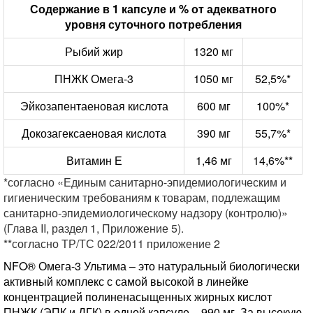
Содержание в 1 капсуле и % от адекватного
уровня суточного потребления
Рыбий жир
1320 мг
ПНЖК Омега-3
1050 мг
52,5%*
Эйкозапентаеновая кислота
600 мг
100%*
Докозагексаеновая кислота
390 мг
55,7%*
Витамин Е
1,46 мг
14,6%**
*согласно «Единым санитарно-эпидемиологическим и
гигиеническим требованиям к товарам, подлежащим
санитарно-эпидемиологическому надзору (контролю)»
(Глава II, раздел 1, Приложение 5).
**согласно ТР/ТС 022/2011 приложение 2
NFO
®
Омега-3 Ультима – это натуральный биологически
активный комплекс с самой высокой в линейке
концентрацией полиненасыщенных жирных кислот
ПНЖК (ЭПК и ДГК) в одной капсуле – 990 мг. За высокую