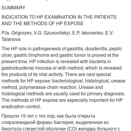
SUMMARY
INDICATION ТО HP EXAMINATION IN THE PATIENTS
AND THE METHODS OF HP EXPOSE
P.la. Grigoryev, V.G. Gzuxovitskyi, E.P. Iakovenko, E.V.
Talanova
The HP role in pathogenesis of gastritis, duodenitis, peptic
ulcer, gastric limphoma and gastric tumor is proved at the
present time. HP infection is revealed with bacteria in
gastroduodenal mucosa or with method, which is revealed
the products of its vital activity. There are next special
methods for HP expose: bacteriological, histological, urease
method, polymerasse chain reaction. Urease and
histological methods are usually used for primary diagnosis.
The methods of HP expose are especially important for HP
eradication control.
Прошло 15 лет с тех пор, как была открыта
спиралевидной формы бактерия, выделенная из
биоптата слизистой оболочки (СО) желудка больного с