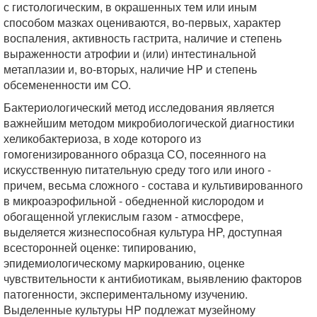
с гистологическим, в окрашенных тем или иным
способом мазках оцениваются, во-первых, характер
воспаления, активность гастрита, наличие и степень
выраженности атрофии и (или) интестинальной
метаплазии и, во-вторых, наличие HP и степень
обсемененности им СО.
Бактериологический метод исследования является
важнейшим методом микробиологической диагностики
хеликобактериоза, в ходе которого из
гомогенизированного образца СО, посеянного на
искусственную питательную среду того или иного -
причем, весьма сложного - состава и культивированного
в микроаэрофильной - обедненной кислородом и
обогащенной углекислым газом - атмосфере,
выделяется жизнеспособная культура HP, доступная
всесторонней оценке: типированию,
эпидемиологическому маркированию, оценке
чувствительности к антибиотикам, выявлению факторов
патогенности, экспериментальному изучению.
Выделенные культуры HP подлежат музейному