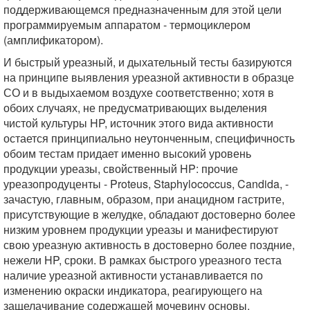
поддерживающемся предназначенным для этой цели
программируемым аппаратом - термоциклером
(амплификатором).
И быстрый уреазный, и дыхательный тесты базируются
на принципе выявления уреазной активности в образце
СО и в выдыхаемом воздухе соответственно; хотя в
обоих случаях, не предусматривающих выделения
чистой культуры HP, источник этого вида активности
остается принципиально неутонченным, специфичность
обоим тестам придает именно высокий уровень
продукции уреазы, свойственный HP: прочие
уреазопродуценты - Proteus, Staphylococcus, Candida, -
зачастую, главным, образом, при анацидном гастрите,
присутствующие в желудке, обладают достоверно более
низким уровнем продукции уреазы и манифестируют
свою уреазную активность в достоверно более поздние,
нежели HP, сроки. В рамках быстрого уреазного теста
наличие уреазной активности устанавливается по
изменению окраски индикатора, реагирующего на
защелачивание содержащей мочевину основы,