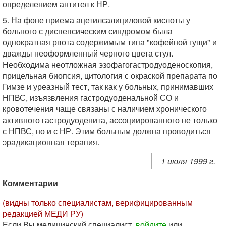
определением антител к НР.
5. На фоне приема ацетилсалициловой кислоты у
больного с диспепсическим синдромом была
однократная рвота содержимым типа "кофейной гущи" и
дважды неоформленный черного цвета стул.
Необходима неотложная эзофагогастродуоденоскопия,
прицельная биопсия, цитология с окраской препарата по
Гимзе и уреазный тест, так как у больных, принимавших
НПВС, изъязвления гастродуоденальной СО и
кровотечения чаще связаны с наличием хронического
активного гастродуоденита, ассоциированного не только
с НПВС, но и с НР. Этим больным должна проводиться
эрадикационная терапия.
1 июля 1999 г.
Комментарии
(видны только специалистам, верифицированным
редакцией МЕДИ РУ)
Если Вы медицинский специалист,
войдите
или