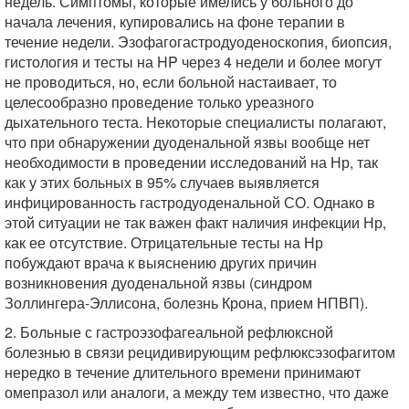
недель. Симптомы, которые имелись у больного до
начала лечения, купировались на фоне терапии в
течение недели. Эзофагогастродуоденоскопия, биопсия,
гистология и тесты на HP через 4 недели и более могут
не проводиться, но, если больной настаивает, то
целесообразно проведение только уреазного
дыхательного теста. Некоторые специалисты полагают,
что при обнаружении дуоденальной язвы вообще нет
необходимости в проведении исследований на Нр, так
как у этих больных в 95% случаев выявляется
инфицированность гастродуоденальной СО. Однако в
этой ситуации не так важен факт наличия инфекции Нр,
как ее отсутствие. Отрицательные тесты на Нр
побуждают врача к выяснению других причин
возникновения дуоденальной язвы (синдром
Золлингера-Эллисона, болезнь Крона, прием НПВП).
2. Больные с гастроэзофагеальной рефлюксной
болезнью в связи рецидивирующим рефлюксэзофагитом
нередко в течение длительного времени принимают
омепразол или аналоги, а между тем известно, что даже