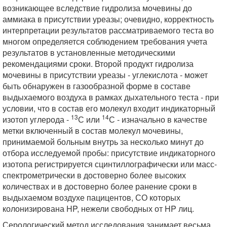
возникающее вследствие гидролиза мочевины до
аммиака в присутствии уреазы; очевидно, корректность
интерпретации результатов рассматриваемого теста во
многом определяется соблюдением требования учета
результатов в установленные методическими
рекомендациями сроки. Второй продукт гидролиза
мочевины в присутствии уреазы - углекислота - может
быть обнаружен в газообразной форме в составе
выдыхаемого воздуха в рамках дыхательного теста - при
условии, что в состав его молекул входит индикаторный
13
14
изотоп углерода -
С или
С - изначально в качестве
метки включенный в состав молекул мочевины,
принимаемой больным внутрь за несколько минут до
отбора исследуемой пробы: присутствие индикаторного
изотопа регистрируется сцинтиллографически или масс-
спектрометрически в достоверно более высоких
количествах и в достоверно более ранение сроки в
выдыхаемом воздухе пацицентов, СО которых
колонизирована HP, нежели свободных от HP лиц.
Серологический метод исследования занимает весьма