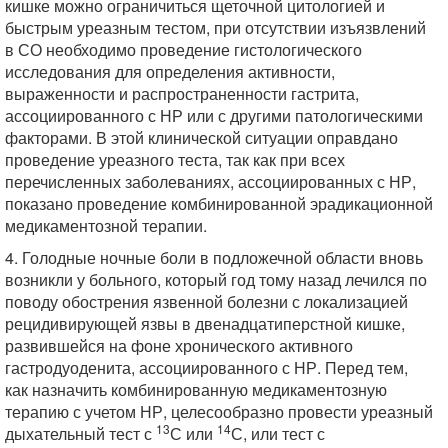
кишке можно ограничиться щеточной цитологией и
быстрым уреазным тестом, при отсутствии изъязвлений
в СО необходимо проведение гистологического
исследования для определения активности,
выраженности и распространенности гастрита,
ассоциированного с НР или с другими патологическими
факторами. В этой клинической ситуации оправдано
проведение уреазного теста, так как при всех
перечисленных заболеваниях, ассоциированных с НР,
показано проведение комбинированной эрадикационной
медикаментозной терапии.
4. Голодные ночные боли в подложечной области вновь
возникли у больного, который год тому назад лечился по
поводу обострения язвенной болезни с локализацией
рецидивирующей язвы в двенадцатиперстной кишке,
развившейся на фоне хронического активного
гастродуоденита, ассоциированного с НР. Перед тем,
как назначить комбинированную медикаментозную
терапию с учетом НР, целесообразно провести уреазный
13
14
дыхательный тест с
С или
С, или тест с