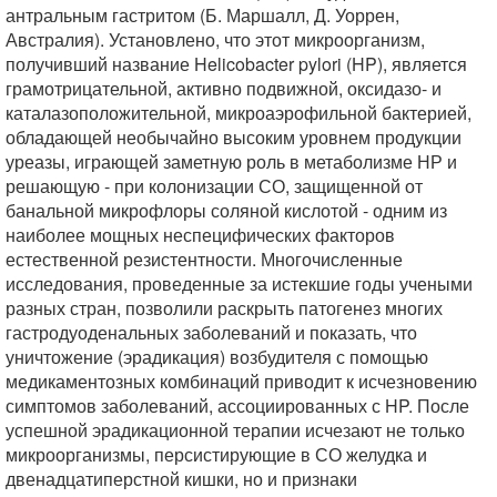
антральным гастритом (Б. Маршалл, Д. Уоррен,
Австралия). Установлено, что этот микроорганизм,
получивший название Helicobacter pylori (HP), является
грамотрицательной, активно подвижной, оксидазо- и
каталазоположительной, микроаэрофильной бактерией,
обладающей необычайно высоким уровнем продукции
уреазы, играющей заметную роль в метаболизме НР и
решающую - при колонизации СО, защищенной от
банальной микрофлоры соляной кислотой - одним из
наиболее мощных неспецифических факторов
естественной резистентности. Многочисленные
исследования, проведенные за истекшие годы учеными
разных стран, позволили раскрыть патогенез многих
гастродуоденальных заболеваний и показать, что
уничтожение (эрадикация) возбудителя с помощью
медикаментозных комбинаций приводит к исчезновению
симптомов заболеваний, ассоциированных с HP. После
успешной эрадикационной терапии исчезают не только
микроорганизмы, персистирующие в СО желудка и
двенадцатиперстной кишки, но и признаки