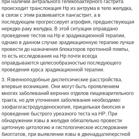
при наличии антрального геликобактерного гастрита
происходит транслокация Нр из антрума в тело желудка,
в связи с этим развивается пангастрит, а в
последующем прогрессирует атрофия, предшествующая
нередко раку желудка. В этой ситуации оправдано
проведение тестов на Нр и эрадикационной терапии,
однако в данном случае эрадикационную терапию лучше
провести до назначения блокаторов протонной помпы,
то есть исследования на Нр почти всегда
оправдываются целесообразностью последующего
проведения курса эрадикационной терапии.
3. Язвенноподобные диспепсические расстройства,
впервые возникшие. Они могут быть проявлением
многих заболеваний верхних отделов пищеварительного
тракта, но для уточнения заболевания необходимо:
эзофагогастродуоденоскопия, прицельная биопсия и
проведение быстрого уреазного теста на НР. При
обнаружении язвы в желудке обязательно провести
щеточную цитологию и гистологическое исследование
биоптатов, при выявлении язвы в двенадцатиперстной