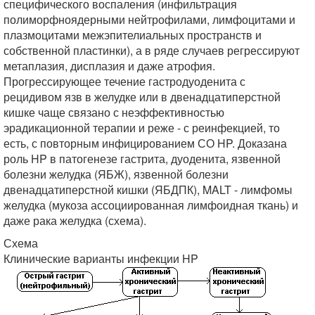
специфического воспаления (инфильтрация
полиморфноядерными нейтрофилами, лимфоцитами и
плазмоцитами межэпителиальных пространств и
собственной пластинки), а в ряде случаев регрессируют
метаплазия, дисплазия и даже атрофия.
Прогрессирующее течение гастродуоденита с
рецидивом язв в желудке или в двенадцатиперстной
кишке чаще связано с неэффективностью
эрадикационной терапии и реже - с реинфекцией, то
есть, с повторным инфицированием СО HP. Доказана
роль HP в патогенезе гастрита, дуоденита, язвенной
болезни желудка (ЯБЖ), язвенной болезни
двенадцатиперстной кишки (ЯБДПК), MALT - лимфомы
желудка (мукоза ассоциированная лимфоидная ткань) и
даже рака желудка (схема).
Схема
Клинические варианты инфекции HP