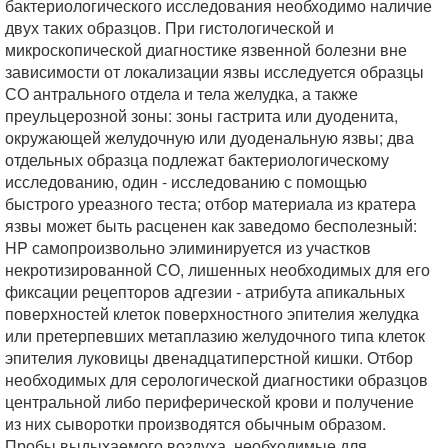
бактериологического исследования необходимо наличие
двух таких образцов. При гистологической и
микроскопической диагностике язвенной болезни вне
зависимости от локализации язвы исследуется образцы
СО антрального отдела и тела желудка, а также
преульцерозной зоны: зоны гастрита или дуоденита,
окружающей желудочную или дуоденальную язвы; два
отдельных образца подлежат бактериологическому
исследованию, один - исследованию с помощью
быстрого уреазного теста; отбор материала из кратера
язвы может быть расценен как заведомо бесполезный:
HP самопроизвольно элиминируется из участков
некротизированной СО, лишенных необходимых для его
фиксации рецепторов адгезии - атрибута апикальных
поверхностей клеток поверхностного эпителия желудка
или претерпевших метаплазию желудочного типа клеток
эпителия луковицы двенадцатиперстной кишки. Отбор
необходимых для серологической диагностики образцов
центральной либо периферической крови и получение
из них сыворотки производятся обычным образом.
Пробы выдыхаемого воздуха, необходимые для