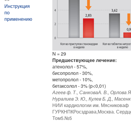
Инструкция
по
применению
N = 29
Предшествующее лечение:
атенолол - 57%,
бисопролол - 30%,
метопролол - 10%,
бетаксолол - 3% (р<0,01)
Агеев ф. Т., СанковаА. В., Орлова Я.
Нуралиев Э. Ю., Кулев Б. Д., Масенко
НИИ кардиологии им. Мясниковаф
ГУРКНПКРосздрава,Москва. Сердц
Том5.№5