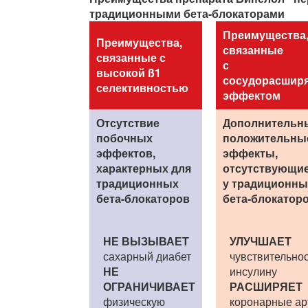
традиционными бета-блокаторами
Преимущества
Преимущества,
связанные
связанные с
с
высокой ß1
сосудорасши
селективностью
эффектом
Отсутствие
Дополнительн
побочных
положительны
эффектов,
эффекты,
характерных для
отсутствующи
традиционных
у традиционны
бета-блокаторов
бета-блокатор
НЕ ВЫЗЫВАЕТ
УЛУЧШАЕТ
сахарный диабет
чувствительнос
НЕ
инсулину
ОГРАНИЧИВАЕТ
РАСШИРЯЕТ
физическую
коронарные ар