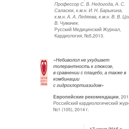
Профессор С. В. Недогода, А. С.
Саласюк, к.м.н. И. Н. Барыкина,
к.м.н. А. А. Ледяева, к.м.н. В. В. Цо
В. Чумачек.
Русский Медицинский Журнал,
Кардиология, №5,2013.
«Небиволол не ухудшает
толерантность к глюкозе,
в сравнении с плацебо, а также в
комбинации
с гидрохлортиазидом»
Европейские рекомендации
, 201
Российский кардиологический жур
№1 (105), 2014 г.
17 июня 2015 г.