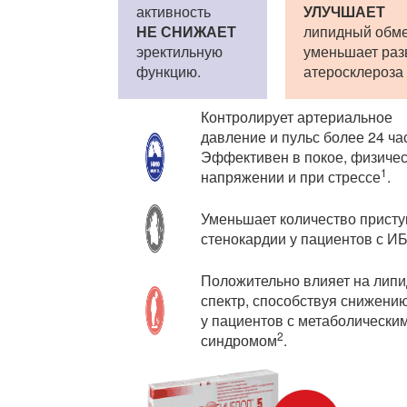
активность
УЛУЧШАЕТ
НЕ СНИЖАЕТ
липидный обме
эректильную
уменьшает раз
функцию.
атеросклероза
Контролирует артериальное
давление и пульс более 24 ча
Эффективен в покое, физиче
1
напряжении и при стрессе
.
Уменьшает количество присту
стенокардии у пациентов с И
Положительно влияет на лип
спектр, способствуя снижени
у пациентов с метаболически
2
синдромом
.