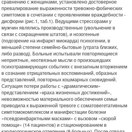
сравнению с женщинами, установлено достоверное
превалирование выраженности тревожно-фобических
симптомов в сочетании с проявлениями враждебности -
дисфории (рис.1, таб.1). Ведущими стрессорами у
мужчин являлись производственные (увольнение в
связи с сокращением штатов), и нозогенные
(подозрение на инфаркт миокарда) психогении, в
меньшей степени семейно-бытовые (утрата близких,
либо развод). Больные испытывали повторяющиеся
неприятные, неотвязные мысли о произошедших
психотравмирующих событиях с внезапным вторжением
в сознание отрицательных воспоминаний, образных
представлений, повторных кошмарных сновидений.
Ситуация потери работы с «драматическим»
представлением «краха жизненных достижений»,
невозможностью материального обеспечения семьи
приводила к выраженной тревоге с соматовегетативным
симптомокомплексом и манифестации болезни
«псевдоинфарктными масками» с вызовом «скорой
помощи» (14 пациентов) и стационированием в
кардиологическое отделение (8 больных). После отвода