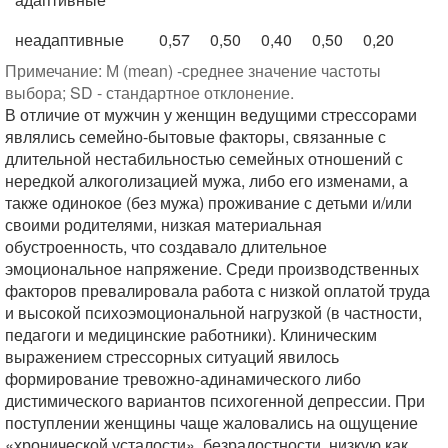
неадаптивные
0,57
0,50
0,40
0,50
0,20
Примечание: М (mean) -среднее значение частоты
выбора; SD - стандартное отклонение.
В отличие от мужчин у женщин ведущими стрессорами
являлись семейно-бытовые факторы, связанные с
длительной нестабильностью семейных отношений с
нередкой алкоголизацией мужа, либо его изменами, а
также одинокое (без мужа) проживание с детьми и/или
своими родителями, низкая материальная
обустроенность, что создавало длительное
эмоциональное напряжение. Среди производственных
факторов превалировала работа с низкой оплатой труда
и высокой психоэмоциональной нагрузкой (в частности,
педагоги и медицинские работники). Клиническим
выражением стрессорных ситуаций явилось
формирование тревожно-адинамического либо
дистимического вариантов психогенной депрессии. При
поступлении женщины чаще жаловались на ощущение
«хронической усталости», безрадостности, низкую как