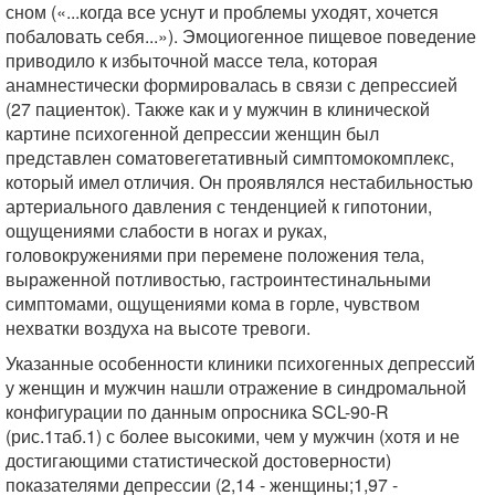
сном («...когда все уснут и проблемы уходят, хочется
побаловать себя...»). Эмоциогенное пищевое поведение
приводило к избыточной массе тела, которая
анамнестически формировалась в связи с депрессией
(27 пациенток). Также как и у мужчин в клинической
картине психогенной депрессии женщин был
представлен соматовегетативный симптомокомплекс,
который имел отличия. Он проявлялся нестабильностью
артериального давления с тенденцией к гипотонии,
ощущениями слабости в ногах и руках,
головокружениями при перемене положения тела,
выраженной потливостью, гастроинтестинальными
симптомами, ощущениями кома в горле, чувством
нехватки воздуха на высоте тревоги.
Указанные особенности клиники психогенных депрессий
у женщин и мужчин нашли отражение в синдромальной
конфигурации по данным опросника SCL-90-R
(рис.1таб.1) с более высокими, чем у мужчин (хотя и не
достигающими статистической достоверности)
показателями депрессии (2,14 - женщины;1,97 -