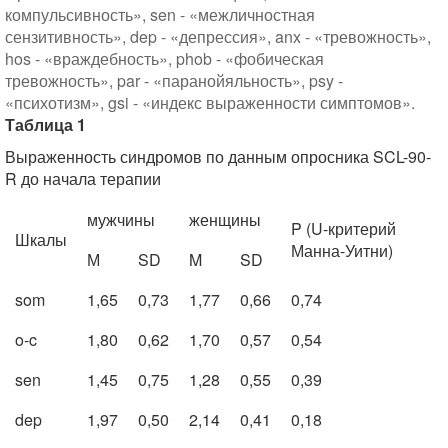
компульсивность», sen - «межличностная
сензитивность», dep - «депрессия», anx - «тревожность»,
hos - «враждебность», phob - «фобическая
тревожность», par - «паранойяльность», psy -
«психотизм», gsi - «индекс выраженности симптомов».
Таблица 1
Выраженность синдромов по данным опросника SCL-90-
R до начала терапии
мужчины
женщины
P (U-критерий
Шкалы
Манна-Уитни)
М
SD
M
SD
som
1,65
0,73
1,77
0,66
0,74
o-c
1,80
0,62
1,70
0,57
0,54
sen
1,45
0,75
1,28
0,55
0,39
dep
1,97
0,50
2,14
0,41
0,18