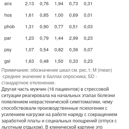
anx
2,13
0,76
1,94
0,73
0,31
hos
1,61
0,85
1,00
0,69
0,01
phob
1,31
0,90
0,77
0,51
0,03
par
1,23
0,79
1,44
2,99
0,23
psy
1,07
0,54
0,82
0,36
0,07
gsi
1,63
0,48
1,50
0,33
0,23
Примечание: обозначение шкал см. рис.1; М (mean)
-среднее значение в баллах опросника; SD -
стандартное отклонение.
Другая часть мужчин (16 пациентов) в стрессовой
ситуации реагировала на начальных этапах болезни
появлением неврастенической симптоматики, чему
способствовали производственные психогении с
усилением нагрузки на работе наряду с сокращением
заработной платы и социальных поощрений (отпуск с
льготным отдыхом). В клинической картине это