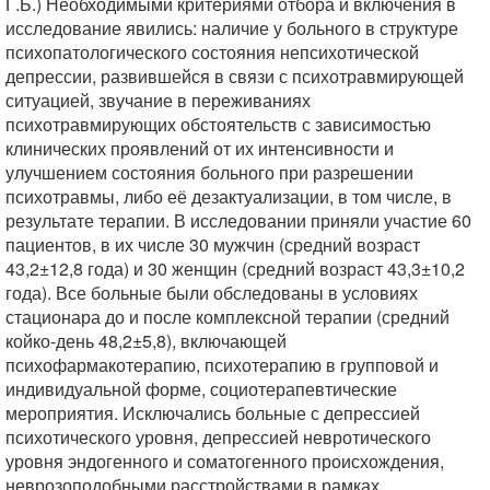
Г.Б.) Необходимыми критериями отбора и включения в
исследование явились: наличие у больного в структуре
психопатологического состояния непсихотической
депрессии, развившейся в связи с психотравмирующей
ситуацией, звучание в переживаниях
психотравмирующих обстоятельств с зависимостью
клинических проявлений от их интенсивности и
улучшением состояния больного при разрешении
психотравмы, либо её дезактуализации, в том числе, в
результате терапии. В исследовании приняли участие 60
пациентов, в их числе 30 мужчин (средний возраст
43,2±12,8 года) и 30 женщин (средний возраст 43,3±10,2
года). Все больные были обследованы в условиях
стационара до и после комплексной терапии (средний
койко-день 48,2±5,8), включающей
психофармакотерапию, психотерапию в групповой и
индивидуальной форме, социотерапевтические
мероприятия. Исключались больные с депрессией
психотического уровня, депрессией невротического
уровня эндогенного и соматогенного происхождения,
неврозоподобными расстройствами в рамках