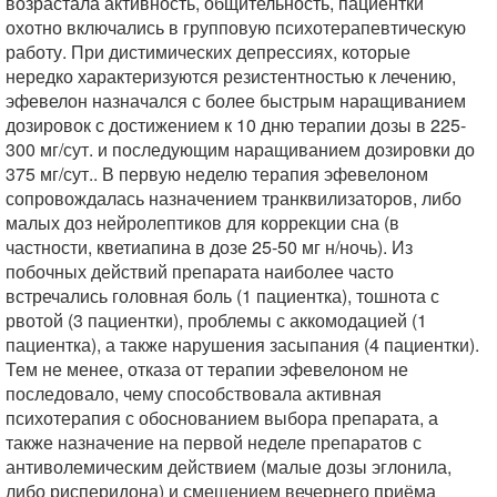
возрастала активность, общительность, пациентки
охотно включались в групповую психотерапевтическую
работу. При дистимических депрессиях, которые
нередко характеризуются резистентностью к лечению,
эфевелон назначался с более быстрым наращиванием
дозировок с достижением к 10 дню терапии дозы в 225-
300 мг/сут. и последующим наращиванием дозировки до
375 мг/сут.. В первую неделю терапия эфевелоном
сопровождалась назначением транквилизаторов, либо
малых доз нейролептиков для коррекции сна (в
частности, кветиапина в дозе 25-50 мг н/ночь). Из
побочных действий препарата наиболее часто
встречались головная боль (1 пациентка), тошнота с
рвотой (3 пациентки), проблемы с аккомодацией (1
пациентка), а также нарушения засыпания (4 пациентки).
Тем не менее, отказа от терапии эфевелоном не
последовало, чему способствовала активная
психотерапия с обоснованием выбора препарата, а
также назначение на первой неделе препаратов с
антиволемическим действием (малые дозы эглонила,
либо рисперидона) и смещением вечернего приёма