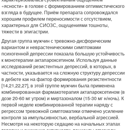
«ясности» в голове с формированием оптимистического
взгляда в будущее. Приём препарата сопровождался
хорошим профилем переносимости с отсутствием,
характерных для СИОЗС, ощущениями тошноты,
тяжести в эпигастрии.
Другая группа мужчин с тревожно-дисфорическим
вариантом и неврастеническими симптомами
психогенной депрессии показала большую устойчивость
к монотерапии актапароксетином. Используя данные
исследований резистентных депрессий, в которых, в
частности, указывается на сложную структуру депрессии
в дебюте как на фактор формирования резистентности
[14,21,22,27], в этой группе мужчин была применена
комбинированная фармакотерапия актапароксетином (в
дозе 20-60 мг утром) и миртазоналом (15-30 мг н/ночь). К
первой неделе комбинированной терапии наряду с
регрессом тревожной симптоматики отмечено усиление
контроля за импульсивностью, вербальной агрессией.
Несмотря на некоторую седацию на начальных этапах