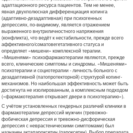
адаптационного ресурса пациентов. Тем не менее,
явная двухполюсная дифференциация копинга
(адаптивно-дезадаптивная) при психогенных
депрессиях, по-видимому, является отражением
выраженного внутриличностного напряжения
(конфликта), что ведёт к нестабильности, прежде всего
аффективного/соматовегетативного статуса и
определяет «мишени» комплексной терапии.
«Мишенями» психофармакотерапии являются, прежде
всего, клинические симптомы и синдромы. «Мишенями»
психотерапии и социотерапии - личность больного с
дезадаптивной (патопротекторной) структурой копинг-
механизмов. Но наибольшая эффективность может быть
достигнута не изолированным, а комплексным подходом
(«фармакотерапия открывает двери в психотерапию»).
С учётом установленных гендерных различий клиники в
фармакотерапии депрессий мужчин (тревожно-
фобическая депрессия и тревожно-дисфорическая
депрессия с неврастеническими симптомами) был
назначен актапароксетин (пароксетин). Выбор препарата