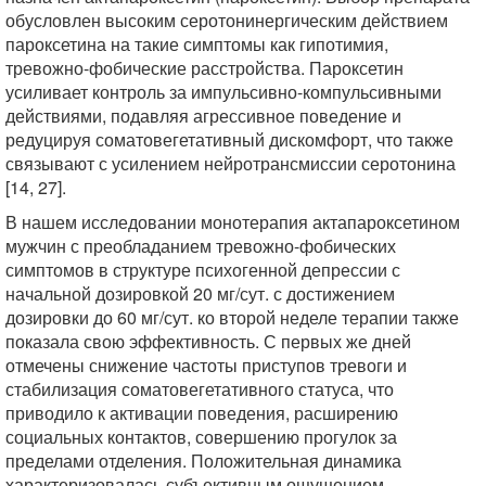
обусловлен высоким серотонинергическим действием
пароксетина на такие симптомы как гипотимия,
тревожно-фобические расстройства. Пароксетин
усиливает контроль за импульсивно-компульсивными
действиями, подавляя агрессивное поведение и
редуцируя соматовегетативный дискомфорт, что также
связывают с усилением нейротрансмиссии серотонина
[14, 27].
В нашем исследовании монотерапия актапароксетином
мужчин с преобладанием тревожно-фобических
симптомов в структуре психогенной депрессии с
начальной дозировкой 20 мг/сут. с достижением
дозировки до 60 мг/сут. ко второй неделе терапии также
показала свою эффективность. С первых же дней
отмечены снижение частоты приступов тревоги и
стабилизация соматовегетативного статуса, что
приводило к активации поведения, расширению
социальных контактов, совершению прогулок за
пределами отделения. Положительная динамика
характеризовалась субъективным ощущением