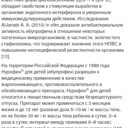
обладает свойством к стимуляции выработки в
организме эндогенного интерферона и умеренным
иммуномодулирующим действием. Исследования
AlJanabi A. A. (2010) in vitro доказали антибактериальную
активность ибупрофена в отношении некоторых
патогенных микроорганизмов, в частности, золотистого
стафилококка, что подчеркивает значение этого НПВС в
повышении неспецифической резистентности организма
[13].
На территории Российской Федерации с 1998 года
®
Нурофен
для детей (ибупрофен) разрешен к
медицинскому применению в качестве
жаропонижающего, противовоспалительного и
®
обезболивающего препарата. Нурофен
для детей
относится к лекарственным средствам безрецептурного
отпуска. Препарат может применяться с 3 месяцев
жизни и до 12 лет (разовая доза 5–10 мг / кг массы тела,
но не более 30 мг / кг массы тела ребенка в сутки; 3–4
раза в сутки; интервал между приемами 6–8 часов).
®