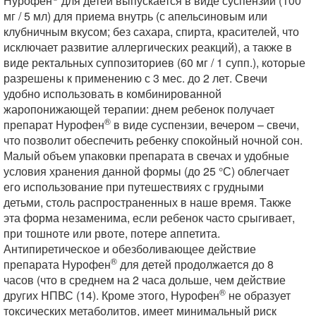
Нурофен
для детей выпускается в виде суспензии (100
мг / 5 мл) для приема внутрь (с апельсиновым или
клубничным вкусом; без сахара, спирта, красителей, что
исключает развитие аллергических реакций), а также в
виде ректальных суппозиториев (60 мг / 1 супп.), которые
разрешены к применению с 3 мес. до 2 лет. Свечи
удобно использовать в комбинированной
жаропонижающей терапии: днем ребенок получает
®
препарат Нурофен
в виде суспензии, вечером – свечи,
что позволит обеспечить ребенку спокойный ночной сон.
Малый объем упаковки препарата в свечах и удобные
условия хранения данной формы (до 25 °С) облегчает
его использование при путешествиях с грудными
детьми, столь распространенных в наше время. Также
эта форма незаменима, если ребенок часто срыгивает,
при тошноте или рвоте, потере аппетита.
Антипиретическое и обезболивающее действие
®
препарата Нурофен
для детей продолжается до 8
часов (что в среднем на 2 часа дольше, чем действие
®
других НПВС (14). Кроме этого, Нурофен
не образует
токсических метаболитов, имеет минимальный риск