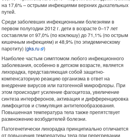
на 17,6% – острыми инфекциями верхних дыхательных
путей.
Среди заболевших инфекционными болезнями в
первом полугодии 2012 г. дети в возрасте 0–17 лет
составляли от 97,0% (по коклюшу) до 71,1% (по острым
кишечным инфекциям) и 48,9% (по эпидемическому
паротиту) (
gks.ru
)
Наиболее частым симптомом любого инфекционного
заболевания, особенно в детском возрасте, является
лихорадка, представляющая собой защитно-
компенсаторную реакцию организма в ответ на
внедрение вирусов или патогенной микрофлоры. При
этом происходит усиление фагоцитоза, увеличение
синтеза интерферонов, активация и дифференцировка
лимфоцитов и стимуляция антителообразования.
Повышенная температура тела также препятствует
размножению возбудителей болезни.
Патогенетически лихорадка принципиально отличается
от повышения температуры тела при перегревании