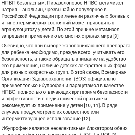
НПВП безопасным. Пиразолоновое НПВС метамизол
натрия – анальгин, чрезвычайно популярное в
Российской Федерации при лечении различных болевых
и гипертермических состояний может приводить к
агранулоцитозу у детей. По этой причине метамизол
запрещен к применению во многих странах мира [9].
Очевидно, что при выборе жаропонижающего препарата
для ребенка необходимо, прежде всего, учитывать его
безопасность, а также обращать внимание на удобство
его применения, наличие детских лекарственных форм
для разных возрастных групп. В этой связи, Всемирная
Организация Здравоохранения (ВОЗ) официально
признает только ибупрофен и парацетамол в качестве
НПВС, полностью отвечающих критериям безопасности
и эффективности в педиатрической практике и
рекомендует их применение у детей [10, 11]. В ряде
случаев предусмотрено их совместное или
интермиттирующее использование [12].
Ибупрофен является неселективным блокатором обеих
известных форм циклооксигеназы (ЦОГ-1 и ЦОГ-2),