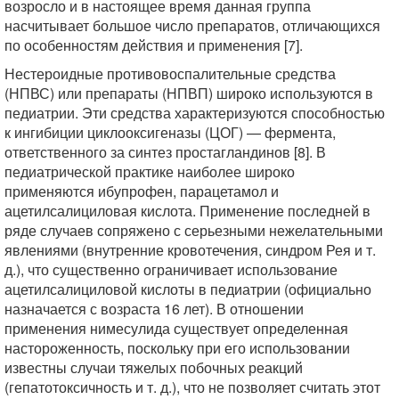
возросло и в настоящее время данная группа
насчитывает большое число препаратов, отличающихся
по особенностям действия и применения [7].
Нестероидные противовоспалительные средства
(НПВС) или препараты (НПВП) широко используются в
педиатрии. Эти средства характеризуются способностью
к ингибиции циклооксигеназы (ЦОГ) — фермента,
ответственного за синтез простагландинов [8]. В
педиатрической практике наиболее широко
применяются ибупрофен, парацетамол и
ацетилсалициловая кислота. Применение последней в
ряде случаев сопряжено с серьезными нежелательными
явлениями (внутренние кровотечения, синдром Рея и т.
д.), что существенно ограничивает использование
ацетилсалициловой кислоты в педиатрии (официально
назначается с возраста 16 лет). В отношении
применения нимесулида существует определенная
настороженность, поскольку при его использовании
известны случаи тяжелых побочных реакций
(гепатотоксичность и т. д.), что не позволяет считать этот