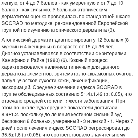
легкую, от 4 до 7 баллов - как умеренную и от 7 до 10
баллов - как сильную. У больных атопическим
дерматитом оценка проводилась по стандартной шкале
SCORAD по методике, рекомендованной Европейской
группой по изучению атопического дерматита (3).
Атопический дерматит диагностирован у 12 больных (8
мужчин и 4 женщины) в возрасте от 15 до 36 лет.
Диагноз устанавливался в соответствии с критериями
Ханифино и Райка (1980) (6). Кожный процесс
характеризовался наличием типичных для данного
дерматоза элементов: эритематозно-сквамозных очагов,
папул, участков сухости кожи, лихенификации,
экскориаций. Среднее значение индекса SCORAD в
группе обследованных составило 51.4±1.42 (р<0.05), что
отвечало средней степени тяжести заболевания. При
этом по шкале зуда средние показатели достигали
8,9±1.2. поскольку до лечения кестином сильный зуд
беспокоил 8 больных, умеренный - 3 и легкий - 1. Через 7
дней после лечения индекс SCORAD регрессировал до
35.5±1,6 (р<0.05), что соответствовало значительному