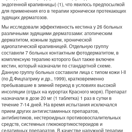
эндогенной крапивницы) (1), что явилось предпосылкой
для применения его в терапии хронически протекающих
зудящих дерматозов.
Мы исследовали эффективность кестина у 26 больных
различными зудящими дерматозами: атопическим
дерматитом, кожным зудом, хронической
идиопатической крапивницей. Отдельную группу
составили 7 больных контактным фотодерматитом, в
комплексную терапию которого был также включен
кестин, который назначали по стандартной схеме.
Данную группу больных составили лица с типом кожи I-II
(по Д.Фицпатрику и др., 1999), кратковременно
пребывавшие в зимний период в условиях высокой
инсоляции (отдых на курортах Красного моря). Препарат
назначали в дозе 20 мг (1 таблетка) 1 раз в сутки в
течение 7-14 дней. На время испытания исключался
прием других антигистаминных препаратов,
антибиотиков, нестероидных противовоспалительных
средств, системных глюкокортикостероидов и
седативных препаратов. В качестве наружной терапии