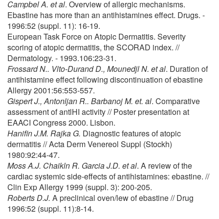
Campbel A. et al
. Overview of allergic mechanisms.
Ebastine has more than an antihistamines effect. Drugs. -
1996:52 (suppl. 11): 16-19.
European Task Force on Atopic Dermatitis. Severity
scoring of atopic dermatitis, the SCORAD index. //
Dermatology. - 1993.106:23-31.
Frossard N.. Vlto-Durand D., Mounedjl N. et al
. Duration of
antihistamine effect following discontinuation of ebastine
Allergy 2001:56:553-557.
Gispert J., Antonljan R.. Barbanoj M. et. al
. Comparative
assessment of antlHI activity // Poster presentation at
EAACI Congress 2000. Lisbon.
Hanifin J.M. Rajka G.
Diagnostic features of atopic
dermatitis // Acta Derm Venereol Suppl (Stockh)
1980:92:44-47.
Moss A.J. Chaikln R. Garcia J.D. et al
. A review of the
cardiac systemic side-effects of antihistamines: ebastine. //
Clin Exp Allergy 1999 (suppl. 3): 200-205.
Roberts D.J.
A preclinical oven/lew of ebastine // Drug
1996:52 (suppl. 11):8-14.