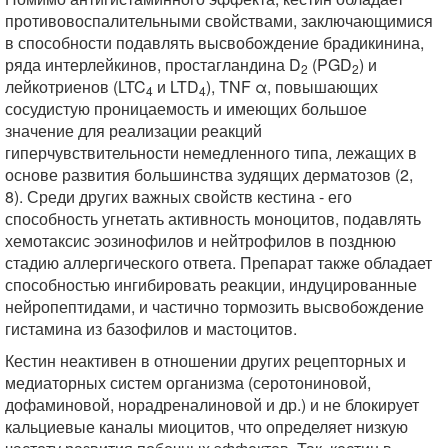
противовоспалительными свойствами, заключающимися
в способности подавлять высвобождение брадикинина,
ряда интерлейкинов, простагландина D
(PGD
) и
2
2
лейкотриенов (LTC
и LTD
), TNF α, повышающих
4
4
сосудистую проницаемость и имеющих большое
значение для реализации реакций
гиперчувствительности немедленного типа, лежащих в
основе развития большинства зудящих дерматозов (2,
8). Среди других важных свойств кестина - его
способность угнетать активность моноцитов, подавлять
хемотаксис эозинофилов и нейтрофилов в позднюю
стадию аллергического ответа. Препарат также обладает
способностью ингибировать реакции, индуцированные
нейропептидами, и частично тормозить высвобождение
гистамина из базофилов и мастоцитов.
Кестин неактивен в отношении других рецепторных и
медиаторных систем организма (серотониновой,
дофаминовой, норадреналиновой и др.) и не блокирует
кальциевые каналы миоцитов, что определяет низкую