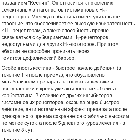
названием "
Кестин
". Он относится к поколению
селективных антагонистов гистаминовых Н
-
1
рецепторов. Молекула эбастина имеет уникальное
строение, что обеспечивает ее высокую избирательность
к Н
-рецепторам, а также способность прочно
1
связываться с субвариантами Н
-рецепторов,
1
недоступными для других Н
-локаторов. При этом
1
эбастин не способен проникать через
гематоэнцефалический барьер.
Особенность кестина - быстрое начало действия (в
течение 1 ч после приема), что обусловлено
метаболизмом препарата в тонком кишечнике и
поступлением в кровь уже активного метаболита -
карбэстатина. В отличие от других ингибиторов
гистаминовых рецепторов, оказывающих быстрое
действие, антигистаминный эффект препарата после
однократного приема сохраняется стабильно высоким
не менее суток, а после 5-дневного курса лечения - в
течение 3 сут.
Помимо антигистаминного эффекта, кестин обладает