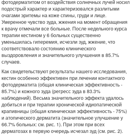
фотодерматитом от воздействия солнечных лучей носил
подострый характер и характеризовался разлитыми
очагами эритемы на коже спины, груди и лице.
Умеренное чувство зуда, жжения на момент обращения
к врачу отмечали все больные. После недельного курса
терапии кестином у 6 больных существенно
уменьшилась гиперемия, исчезли зуд, жжение, что
соответствовало состоянию клинического
выздоровления и значительного улучшения в 85.7%
случаев.
Как свидетельствуют результаты нашего исследования,
кестин особенно эффективен при лечении контактного
фотодерматита (общая клиническая эффективность -
85.7%) и кожного зуда (регресс зуда в 83.3%
наблюдений). Весьма значительного эффекта удалось
добиться и при терапии хронической идиопатической
крапивницы (общая клиническая эффективность - 75%)
и атопического дерматита (значительное улучшение у
66.7% больных: см. рис. 1). При этом при всех
дерматозах в первую очередь исчезал зуд (см. рис. 2).