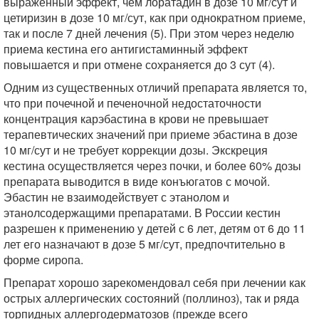
выраженный эффект, чем лоратадин в дозе 10 мг/сут и
цетиризин в дозе 10 мг/сут, как при однократном приеме,
так и после 7 дней лечения (5). При этом через неделю
приема кестина его антигистаминный эффект
повышается и при отмене сохраняется до 3 сут (4).
Одним из существенных отличий препарата является то,
что при почечной и печеночной недостаточности
концентрация карэбастина в крови не превышает
терапевтических значений при приеме эбастина в дозе
10 мг/сут и не требует коррекции дозы. Экскреция
кестина осуществляется через почки, и более 60% дозы
препарата выводится в виде конъюгатов с мочой.
Эбастин не взаимодействует с этанолом и
этанолсодержащими препаратами. В России кестин
разрешен к применению у детей с 6 лет, детям от 6 до 11
лет его назначают в дозе 5 мг/сут, предпочтительно в
форме сиропа.
Препарат хорошо зарекомендовал себя при лечении как
острых аллергических состояний (поллиноз), так и ряда
торпидных аллергодерматозов (прежде всего