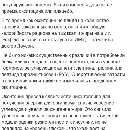
регулирующие аппетит, были измерены до и после
приема окситоцина или плацебо.
В то время как окситоцин не влиял на количество
калорий, заказанных по меню, он снизил общую
калорийность рациона на 122 ккал и жиры на 8,7 г.
Эффект не зависел от статуса по ИМТ, — отметила
доктор Лоусон.
Не было никаких существенных различий в потреблении
белка или углеводов, в оценке аппетита, или в уровнях
гормонов, регулирующих аппетит: лептина, грелина или
пептида тирозин-тирозин (PYY). Энергетические затраты
в состоянии покоя также не изменились с введением
окситоцина.
Окситоцин привел к сдвигу источника топлива для
получения энергии для организма, снизив усвоение
углеводов и увеличив сжигание жира. Это снизило
уровень инсулина в крови согласно гомеостатической
модели оценки резистентности к инсулину, но не
повлияло на уровень глюкозы, что указывает на