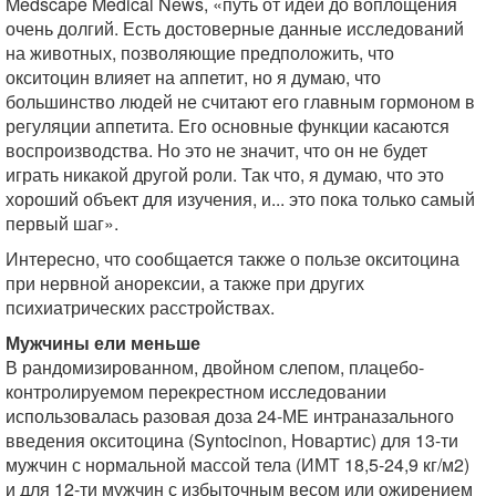
Medscape Medical News, «путь от идеи до воплощения
очень долгий. Есть достоверные данные исследований
на животных, позволяющие предположить, что
окситоцин влияет на аппетит, но я думаю, что
большинство людей не считают его главным гормоном в
регуляции аппетита. Его основные функции касаются
воспроизводства. Но это не значит, что он не будет
играть никакой другой роли. Так что, я думаю, что это
хороший объект для изучения, и... это пока только самый
первый шаг».
Интересно, что сообщается также о пользе окситоцина
при нервной анорексии, а также при других
психиатрических расстройствах.
Мужчины ели меньше
В рандомизированном, двойном слепом, плацебо-
контролируемом перекрестном исследовании
использовалась разовая доза 24-МЕ интраназального
введения окситоцина (Syntocinon, Новартис) для 13-ти
мужчин с нормальной массой тела (ИМТ 18,5-24,9 кг/м2)
и для 12-ти мужчин с избыточным весом или ожирением