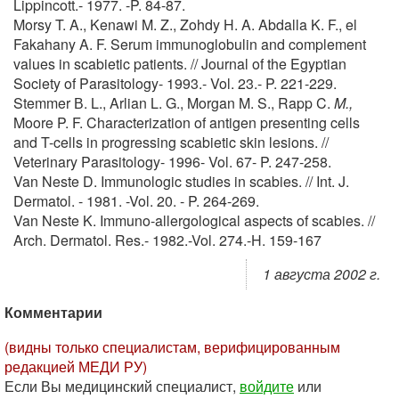
Lippincott.- 1977. -P. 84-87.
Morsy T. A., Kenawi M. Z., Zohdy H. A. Abdalla K. F., el
Fakahany A. F. Serum immunoglobulin and complement
values in scabietic patients. // Journal of the Egyptian
Society of Parasitology- 1993.- Vol. 23.- P. 221-229.
Stemmer В. L., Arlian L. G., Morgan M. S., Rapp C.
M.,
Moore P. F. Characterization of antigen presenting cells
and T-cells in progressing scabietic skin lesions. //
Veterinary Parasitology- 1996- Vol. 67- P. 247-258.
Van Neste D. Immunologic studies in scabies. // Int. J.
Dermatol. - 1981. -Vol. 20. - P. 264-269.
Van Neste K. Immuno-allergological aspects of scabies. //
Arch. Dermatol. Res.- 1982.-Vol. 274.-H. 159-167
1 августа 2002 г.
Комментарии
(видны только специалистам, верифицированным
редакцией МЕДИ РУ)
Если Вы медицинский специалист,
войдите
или