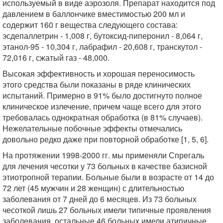
используемый в виде аэрозоля. Препарат находится под
давлением в баллончике вместимостью 200 мл и
содержит 160 г вещества следующего состава:
эсдепаллетрин - 1,008 г, бутоксид-пиперонил - 8,064 г,
этанол-95 - 10,304 г, лабрафил - 20,608 г, транскутол -
72,016 г, сжатый газ - 48,000.
Высокая эффективность и хорошая переносимость
этого средства были показаны в ряде клинических
испытаний. Примерно в 91% было достигнуто полное
клиническое излечение, причем чаще всего для этого
требовалась однократная обработка (в 81% случаев).
Нежелательные побочные эффекты отмечались
довольно редко даже при повторной обработке [1, 5, 6].
На протяжении 1998-2000 гг. мы применяли Спрегаль
для лечения чесотки у 73 больных в качестве базисной
этиотропной терапии. Больные были в возрасте от 14 до
72 лет (45 мужчин и 28 женщин) с длительностью
заболевания от 7 дней до 6 месяцев. Из 73 больных
чесоткой лишь 27 больных имели типичные проявления
заболевания, остальные 46 больных имели атипичные