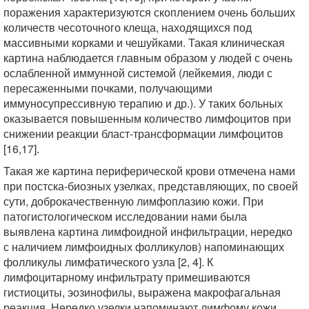
поражения характеризуются скоплением очень больших
количеств чесоточного клеща, находящихся под
массивными корками и чешуйками. Такая клиническая
картина наблюдается главным образом у людей с очень
ослабленной иммунной системой (лейкемия, люди с
пересаженными почками, получающими
иммуносупрессивную терапию и др.). У таких больных
оказывается повышенным количество лимфоцитов при
снижении реакции бласт-трансформации лимфоцитов
[16,17].
Такая же картина периферической крови отмечена нами
при постска-биозных узелках, представляющих, по своей
сути, доброкачественную лимфоплазию кожи. При
патогистологическом исследовании нами была
выявлена картина лимфоидной инфильтрации, нередко
с наличием лимфоидных фолликулов) напоминающих
фолликулы лимфатического узла [2, 4]. К
лимфоцитарному инфильтрату примешиваются
гистиоциты, эозинофилы, выражена макрофагальная
реакция. Нередко узелки напоминают лимфому кожи,