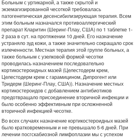
Больным с уртикарной, а также скрытой и
экземагизированной чесоткой требовалась
патогенетическая десенсибилизирующая терапия. Всем
этим больным назначался противоаллергический
препарат Кларитин (Шеринг-Плау, США) по 1 таблетке 1-
2 раза в сут. на протяжении 10 дней. Его назначение
устраняло зуд кожи, а также значительно сокращало срок
излеченности. Местная терапия этой группе больных, а
также больным с узелковой формой чесотки
проводилась назначением последовательно
кортикостероидных мазей (Целестодерм крем,
Целестодерм крем с гарамицином, Дипрогент или
Тридерм (Шеринг-Плау, США)). Назначение местных
кортикостероидов с добавлением антибиотиков
предотвращало присоединение вторичной инфекции и
было особенно эффективным при осложненной
вторичной инфекцией чесотке.
Во всех случаях назначение кортикостероидных мазей
было кратковременным и не превышало 5-6 дней. При
лечении посгскабиозной лимфоплазии мы с успехом