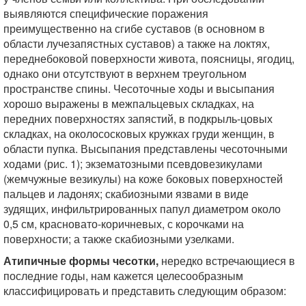
выявляются специфические поражения
преимущественно на сгибе суставов (в основном в
области лучезапястных суставов) а также на локтях,
переднебоковой поверхности живота, поясницы, ягодиц,
однако они отсутствуют в верхнем треугольном
пространстве спины. Чесоточные ходы и высыпания
хорошо выражены в межпальцевых складках, на
передних поверхностях запястий, в подкрыль-цовых
складках, на околососковых кружках груди женщин, в
области пупка. Высыпания представлены чесоточными
ходами (рис. 1); экзематозными псевдовезикулами
(жемчужные везикулы) на коже боковых поверхностей
пальцев и ладонях; скабиозными язвами в виде
зудящих, инфильтрированных папул диаметром около
0,5 см, красновато-коричневых, с корочками на
поверхности; а также скабиозными узелками.
Атипичные формы чесотки,
нередко встречающиеся в
последние годы, нам кажется целесообразным
классифицировать и представить следующим образом: