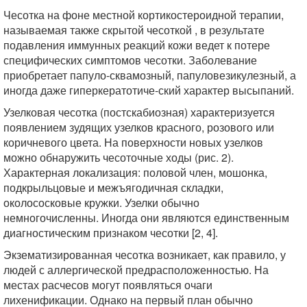
Чесотка на фоне местной кортикостероидной терапии,
называемая также скрытой чесоткой , в результате
подавления иммунных реакций кожи ведет к потере
специфических симптомов чесотки. Заболевание
приобретает папуло-сквамозный, папуловезикулезный, а
иногда даже гиперкератотиче-ский характер высыпаний.
Узелковая чесотка (постскабиозная) характеризуется
появлением зудящих узелков красного, розового или
коричневого цвета. На поверхности новых узелков
можно обнаружить чесоточные ходы (рис. 2).
Характерная локализация: половой член, мошонка,
подкрыльцовые и межъягодичная складки,
околососковые кружки. Узелки обычно
немногочисленны. Иногда они являются единственным
диагностическим признаком чесотки [2, 4].
Экзематизированная чесотка возникает, как правило, у
людей с аллергической предрасположенностью. На
местах расчесов могут появляться очаги
лихенификации. Однако на первый план обычно