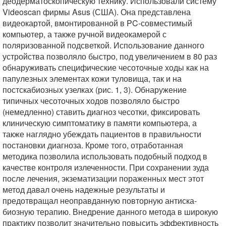
деодерматоскопическую технику. Использовали систему
Videoscan фирмы Asus (США). Она представлена
видеокартой, вмонтированной в PC-совместимый
компьютер, а также ручной видеокамерой с
поляризованной подсветкой. Использование данного
устройства позволяло быстро, под увеличением в 80 раз
обнаруживать специфические чесоточные ходы как на
папулезных элементах кожи туловища, так и на
постскабиозных узелках (рис. 1, 3). Обнаружение
типичных чесоточных ходов позволяло быстро
(немедленно) ставить диагноз чесотки, фиксировать
клиническую симптоматику в памяти компьютера, а
также наглядно убеждать пациентов в правильности
постановки диагноза. Кроме того, отработанная
методика позволила использовать подобный подход в
качестве контроля излеченности. При сохранении зуда
после лечения, экзематизации пораженных мест этот
метод давал очень надежные результаты и
предотвращал неоправданную повторную антиска-
биозную терапию. Внедрение данного метода в широкую
практику позволит значительно повысить эффективность