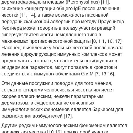
дерматофагоидным клещам (Pteronyssimus) [11],
снижение концентрации общего IgE после излечения
чесотки [11, 14], а также возможность пассивной
передачи скабиозной аллергии про методу Прауснитца-
Кестнера может говорить в пользу участия реакций
гиперчувствительности немедленного типа в
механизмах противочесоточной защиты [8, 1 1, 16, 17].
Наконец, выявление у больных чесоткой после начала
лечения циркулирующих иммунных комплексов может
предполагать тот факт, что антигены погибнувших в
эпидермисе паразитов, могут попадать в кровоток и
соединяться с иммуноглобулинами G и М [7, 13,16].
Эти данные послужили поводом для того мнения,
согласно которому человеческая чесотка является
скорее аллергическим, нежели паразитарным
дерматозом, а существование описанных
иммунологических феноменов является барьером для
размножения возбудителей [17].
Другим редким иммунологическим феноменом является
норвежская чесотка [10,16], при которой участки