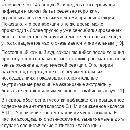
колеблется от 14 дней до 6-ти недель при первичной
инфекции и может быть предельно коротким,
ограничиваясь несколькими днями при реинфекции.
Показано, что реинфекция в то же время может
происходить более трудно у уже сенсибилизированных
лиц, а количество обнаруживаемых чесоточных клещей
у таких пациентов часто оказывается минимальным [13].
Постоянный кожный зуд, сохраняющийся после лечения
при отсутствии паразитов, может также рассматриваться
как выражение аллергической реакции. Эта теория
находит подтверждение в экспериментальных
исследованиях, показавших положительные
внутрикожные реакции на акариозные экстракты у
больных чесоткой или имеющих постскабиозный зуд [17].
В период обострения чесотки наблюдается повышенное
содержание антител классов G и М и сниженное - класса
А [11]. Увеличение концентрации иммуноглобулина Е,
частая ассоциация с эозинофилией, выявляемые в 25%
случаев специфические антитела класса IgE к