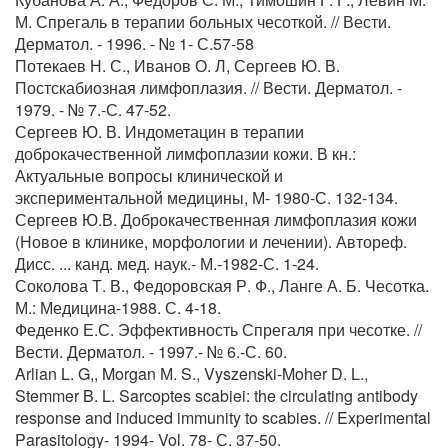
М. Спрегаль в терапии больных чесоткой. // Вести.
Дерматол. - 1996. - № 1- С.57-58
Потекаев Н. С., Иванов О. Л, Сергеев Ю. В.
Постскабиозная лимфоплазия. // Вести. Дерматол. -
1979. - № 7.-С. 47-52.
Сергеев Ю. В. Индометацин в терапии
доброкачественной лимфоплазии кожи. В кн.:
Актуальные вопросы клинической и
экспериментальной медицины, М- 1980-С. 132-134.
Сергеев Ю.В. Доброкачественная лимфоплазия кожи
(Новое в клинике, морфологии и лечении). Автореф.
Дисс. ... канд. мед. наук.- М.-1982-С. 1-24.
Соколова Т. В., Федоровская Р. Ф., Ланге А. Б. Чесотка.
М.: Медицина-1988. С. 4-18.
Феденко Е.С. Эффективность Спрегаля при чесотке. //
Вести. Дерматол. - 1997.- № 6.-С. 60.
Arlian L. G,, Morgan М. S., Vyszenski-Moher D. L.,
Stemmer B. L. Sarcoptes scabiei: the circulating antibody
response and induced immunity to scabies. // Experimental
Parasitology- 1994- Vol. 78- С. 37-50.