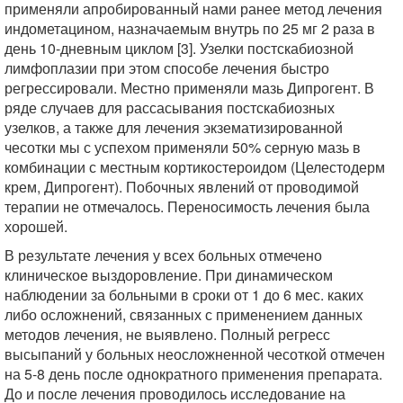
применяли апробированный нами ранее метод лечения
индометацином, назначаемым внутрь по 25 мг 2 раза в
день 10-дневным циклом [3]. Узелки постскабиозной
лимфоплазии при этом способе лечения быстро
регрессировали. Местно применяли мазь Дипрогент. В
ряде случаев для рассасывания постскабиозных
узелков, а также для лечения экзематизированной
чесотки мы с успехом применяли 50% серную мазь в
комбинации с местным кортикостероидом (Целестодерм
крем, Дипрогент). Побочных явлений от проводимой
терапии не отмечалось. Переносимость лечения была
хорошей.
В результате лечения у всех больных отмечено
клиническое выздоровление. При динамическом
наблюдении за больными в сроки от 1 до 6 мес. каких
либо осложнений, связанных с применением данных
методов лечения, не выявлено. Полный регресс
высыпаний у больных неосложненной чесоткой отмечен
на 5-8 день после однократного применения препарата.
До и после лечения проводилось исследование на