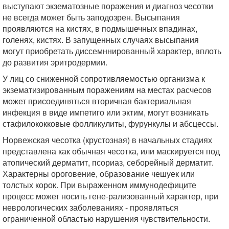
выступают экзематозные поражения и диагноз чесотки
не всегда может быть заподозрен. Высыпания
проявляются на кистях, в подмышечных впадинах,
голенях, кистях. В запущенных случаях высыпания
могут приобретать диссемннированный характер, вплоть
до развития эритродермии.
У лиц со сниженной сопротивляемостью организма к
экзематизированным поражениям на местах расчесов
может присоединяться вторичная бактериальная
инфекция в виде импетиго или эктим, могут возникать
стафилококковые фолликулиты, фурункулы и абсцессы.
Норвежская чесотка (крустозная) в начальных стадиях
представлена как обычная чесотка, или маскируется под
атопический дерматит, псориаз, себорейный дерматит.
Характерны ороговение, образование чешуек или
толстых корок. При выраженном иммунодефиците
процесс может носить гене-рализованный характер, при
неврологических заболеваниях - проявляться
ограниченной областью нарушения чувствительности.