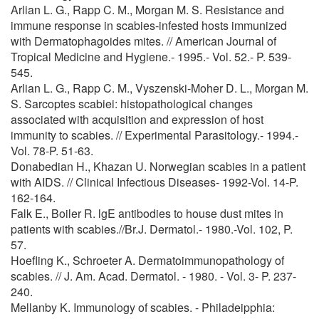
Arlian L. G., Rapp C. М., Morgan M. S. Resistance and
immune response in scabies-infested hosts immunized
with Dermatophagoides mites. // American Journal of
Tropical Medicine and Hygiene.- 1995.- Vol. 52.- P. 539-
545.
Arlian L. G., Rapp C. M., Vyszenski-Moher D. L., Morgan M.
S. Sarcoptes scabiei: histopathological changes
associated with acquisition and expression of host
immunity to scabies. // Experimental Parasitology.- 1994.-
Vol. 78-P. 51-63.
Donabedian H., Khazan U. Norwegian scabies in a patient
with AIDS. // Clinical Infectious Diseases- 1992-Vol. 14-P.
162-164.
Falk E., Boiler R. lgE antibodies to house dust mites in
patients with scabies.//Br.J. Dermatol.- 1980.-Vol. 102, P.
57.
Hoefling K., Schroeter A. Dermatoimmunopathology of
scabies. // J. Am. Acad. Dermatol. - 1980. - Vol. 3- P. 237-
240.
Mellanby K. Immunology of scabies. - Philadeipphia: