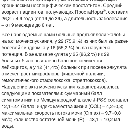
хроническим неспецифическим простатитом. Средний
®
возраст пациентов, получающих ПростаНорм
, составил
26,2 + 4,9 года (от 19 до 39), а длительность заболевания
– от 9 месяцев до 8 лет.
Все наблюдаемые нами больные предъявляли жалобы
на акт мочеиспускания, у 22 (75,9 %) из них был выражен
болевой синдром, а у 16 (55,2 %) была нарушена
потенция. В анализе эякулята у 25 (86,2 %) из 29
больных было выявлено большое количество
лейкоцитов, а у 12 (41,4%) больных при посеве эякулята
отмечен рост микрофлоры (кишечной палочки,
гемолитического стафилококка, стрептококков).
Нарушение акта мочеиспускания характеризовалось
следующими показателями: суммарный балл
симптоматики по Международной шкале J-PSS составил
12,1+2.4 балла; индекс качества жизни (QOL) – 4,2+0,3;
максимальная скорость потока мочи (Q max) – 9,7+0,8
мл/с; количество остаточной мочи (R) – 48,1 + 10,2 мл
воды.