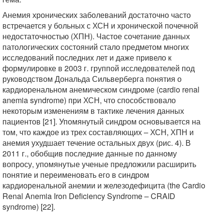
Анемия хронических заболеваний достаточно часто
встречается у больных с ХСН и хронической почечной
недостаточностью (ХПН). Частое сочетание данных
патологических состояний стало предметом многих
исследований последних лет и даже привело к
формулировке в 2003 г. группой исследователей под
руководством Дональда Сильверберга понятия о
кардиоренальном анемическом синдроме (cardio renal
anemia syndrome) при ХСН, что способствовало
некоторым изменениям в тактике лечения данных
пациентов [21]. Упомянутый синдром основывается на
том, что каждое из трех составляющих – ХСН, ХПН и
анемия ухудшает течение остальных двух (рис. 4). В
2011 г., обобщив последние данные по данному
вопросу, упомянутые ученые предложили расширить
понятие и переименовать его в синдром
кардиоренальной анемии и железодефицита (the Cardio
Renal Anemia Iron Deficiency Syndrome – CRAID
syndrome) [22].