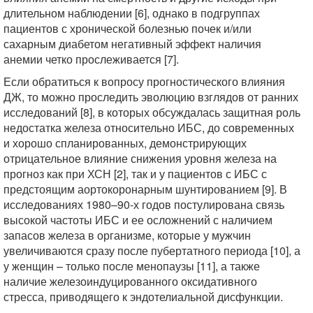
длительном наблюдении [6], однако в подгруппах
пациентов с хронической болезнью почек и/или
сахарным диабетом негативный эффект наличия
анемии четко прослеживается [7].
Если обратиться к вопросу прогностического влияния
ДЖ, то можно проследить эволюцию взглядов от ранних
исследований [8], в которых обсуждалась защитная роль
недостатка железа относительно ИБС, до современных
и хорошо спланированных, демонстрирующих
отрицательное влияние снижения уровня железа на
прогноз как при ХСН [2], так и у пациентов с ИБС с
предстоящим аортокоронарным шунтированием [9]. В
исследованиях 1980–90-х годов постулирована связь
высокой частоты ИБС и ее осложнений с наличием
запасов железа в организме, которые у мужчин
увеличиваются сразу после пубертатного периода [10], а
у женщин – только после менопаузы [11], а также
наличие железоиндуцированного оксидативного
стресса, приводящего к эндотелиальной дисфункции.