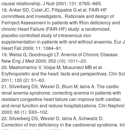
causal relationship. J Nutr 2001; 131: 676S–88S.
18. Anker SD, Colet JC, Filippatos G et al. FAIR-HF
committees and investigators.. Rationale and design of
Ferinject Assessment in patients with IRon deficiency and
chronic Heart Failure (FAIR-HF) study: a randomized,
placebo-controlled study of intravenous iron
supplementation in patients with and without anaemia. Eur J
Heart Fail 2009; 11: 1084–91.
19. Weiss G, Goodnough LT. Anemia of Chronic Disease.
New Eng J Med 2005; 352 (10): 1011–23.
20. Mastromarino V, Volpe M, Musumeci MB et al.
Erythropoietin and the heart: facts and perspectives. Clin Sci
2011; 120 (2): 51–63.
21. Silverberg DS, Wexler D, Blum M, Iaina A. The cardio
renal anemia syndrome: correcting anemia in patients with
resistant congestive heart failure can improve both cardiac
and renal function and reduce hospitalizations. Clin Nephrol
2003; 60 (1): S93–102.
22. Silverberg DS, Wexler D, Iaina A, Schwartz D.
Correction of iron deficiency in the cardiorenal syndrome. Int