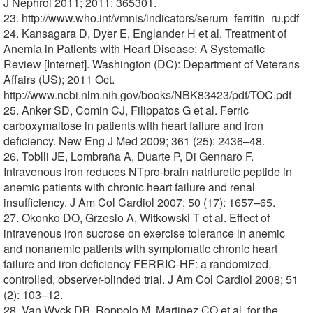
J Nephrol 2011; 2011: 365301.
23. http://www.who.int/vmnis/indicators/serum_ferritin_ru.pdf
24. Kansagara D, Dyer E, Englander H et al. Treatment of
Anemia in Patients with Heart Disease: A Systematic
Review [Internet]. Washington (DC): Department of Veterans
Affairs (US); 2011 Oct.
http://www.ncbi.nlm.nih.gov/books/NBK83423/pdf/TOC.pdf
25. Anker SD, Comin CJ, Filippatos G et al. Ferric
carboxymaltose in patients with heart failure and iron
deficiency. New Eng J Med 2009; 361 (25): 2436–48.
26. Toblli JE, Lombraña A, Duarte P, Di Gennaro F.
Intravenous iron reduces NTpro-brain natriuretic peptide in
anemic patients with chronic heart failure and renal
insufficiency. J Am Col Cardiol 2007; 50 (17): 1657–65.
27. Okonko DO, Grzeslo A, Witkowski T et al. Effect of
intravenous iron sucrose on exercise tolerance in anemic
and nonanemic patients with symptomatic chronic heart
failure and iron deficiency FERRIC-HF: a randomized,
controlled, observer-blinded trial. J Am Col Cardiol 2008; 51
(2): 103–12.
28. Van Wyck DB, Roppolo M, Martinez CO et al. for the