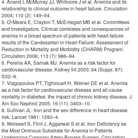
4. Anand I, McMurray JJ, Whitmore J et al. Anemia and its
relationship to clinical outcome in heart failure. Circulation
2004; 110 (2): 149–54.
5. O\'Meara E, Clayton T, McEntegart MB et al. Committees
and Investigators. Clinical correlates and consequences of
anemia in a broad spectrum of patients with heart failure:
results of the Candesartan in Heart Failure: Assessment of
Reduction in Mortality and Morbidity (CHARM) Program.
Circulation 2006; 113 (7): 986–94.
6. Pereira AA, Sarnak MJ. Anemia as a risk factor for
cardiovascular disease. Kidney Int 2003; 64 (Suppl. 87):
S32–9.
7. Vlagopoulos PT, Tighiouart H, Weiner DE et al. Anemia
as a risk factor for cardiovascular disease and all-cause
mortality in diabetes: the impact of chronic kidney disease. J
Am Soc Nephrol 2005; 16 (11): 3403–10.
8. Sullivan JL: Iron and the sex difference in heart disease
risk. Lancet 1981: 1293–4.
9. Weissert S, Flint J, Aggarwal S et al. Iron Deficiency as
the Most Ominous Substrate for Anemia in Patients
Undergoing Coronary Artery Bypass Surgery. Circulation