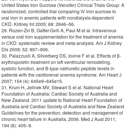
United States Iron Sucrose (Venofer) Clinical Trials Group: A
randomized, controlled trial comparing IV iron sucrose to
oral iron in anemic patients with nondialysis-dependent
CKD. Kidney Int 2005; 68: 2846–56.
29. Rozen-Zvi B, Gafter-Gvili A, Paul M et al. Intravenous
versus oral iron supplementation for the treatment of anemia
in CKD: systematic review and meta-analysis. Am J Kidney
Dis 2008; 52: 897–906.
30. Palazzuoli A, Silverberg DS, Iovine F et al. Effects of β-
erythropoietin treatment on left ventricular remodeling,
systolic function, and B-type natriuretic peptide levels in
patients with the cardiorenal anemia syndrome. Am Heart J
2007; 154 (4): 645e9–645e15.
31. Krum H, Jelinek MV, Stewart S et al. National Heart
Foundation of Australia; Cardiac Society of Australia and
New Zealand. 2011 update to National Heart Foundation of
Australia and Cardiac Society of Australia and New Zealand
Guidelines for the prevention, detection and management of
chronic heart failure in Australia, 2006. Med J Aust 2011;
194 (8): 405–9.