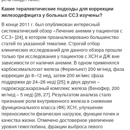
Какие терапевтические подходы для коррекции
железодефицита у больных ССЗ изучены?
В конце 2011 г. был опубликован интересный
систематический обзор «Лечение анемии у пациентов с
ССЗ» [24], в котором проанализировано большинство
статей по указанной тематике. Строгий отбор
клинических исследований для данного обзора прошли
только три исследования у пациентов с ХСН и ДЖ вне
зависимости от наличия анемии. В одном применялся
карбоксимальтозат железа (Феринъект) 200 мг/нед, фаза
коррекции до 8–12 нед, затем 200 мг/мес (фаза
поддержки до 24–26 нед) [25]; в двух других –
гидроксидсахарозный комплекс железа (Венофер, 200
мг/нед – 5 нед) [26, 27]. Результатом анализа стало
признание роли внутривенного железа в снижении
функционального класса (ФК) ХСН, улучшении
переносимости физических нагрузок, функции почек и
качества жизни. Отмечено достоверное увеличение
уровня гемоглобина, фракции выброса левого