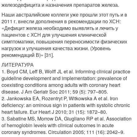
железодефицита и назначения препаратов железа.
Наши австралийские коллеги уже прошли этот путь и в
2011 г. внесли дополнения в рекомендации по ХСН:
«Дефицит железа необходимо выявлять и лечить у
пациентов с ХСН для улучшения клинической
симптоматики, повышения переносимости физических
нагрузок и улучшения качества жизни. (Уровень
рекомендаций В)» [31].
ЛИТЕРАТУРА
1. Boyd CM, Leff B, Wolff JL et al. Informing clinical practice
guideline development and implementation: prevalence of
coexisting conditions among adults with coronary heart
disease. J Am Geriatr Soc 2011; 59 (5): 797–805.
2. Jankowska EA, Rozentryt P, Witkowska A et al. Iron
deficiency: an ominous sign in patients with systolic chronic
heart failure. Eur Heart J 2010; 31 (15): 1872–80.
3. Sabatine MS, Morrow DA, Giugliano RP et al. Association
of hemoglobin levels with clinical outcomes in acute
coronary syndromes. Circulation 2005; 111 (16): 2042–9.