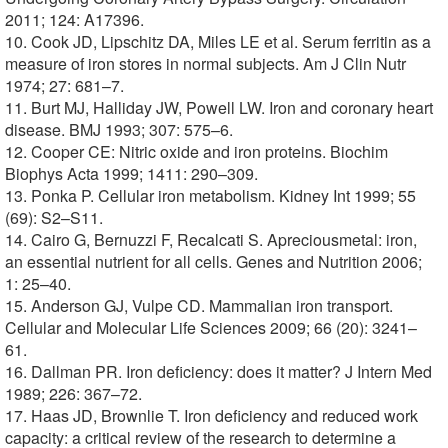
2011; 124: A17396.
10. Cook JD, Lipschitz DA, Miles LE et al. Serum ferritin as a
measure of iron stores in normal subjects. Am J Clin Nutr
1974; 27: 681–7.
11. Burt MJ, Halliday JW, Powell LW. Iron and coronary heart
disease. BMJ 1993; 307: 575–6.
12. Cooper CE: Nitric oxide and iron proteins. Biochim
Biophys Acta 1999; 1411: 290–309.
13. Ponka P. Cellular iron metabolism. Kidney Int 1999; 55
(69): S2–S11.
14. Cairo G, Bernuzzi F, Recalcati S. Apreciousmetal: iron,
an essential nutrient for all cells. Genes and Nutrition 2006;
1: 25–40.
15. Anderson GJ, Vulpe CD. Mammalian iron transport.
Cellular and Molecular Life Sciences 2009; 66 (20): 3241–
61.
16. Dallman PR. Iron deficiency: does it matter? J Intern Med
1989; 226: 367–72.
17. Haas JD, Brownlie T. Iron deficiency and reduced work
capacity: a critical review of the research to determine a