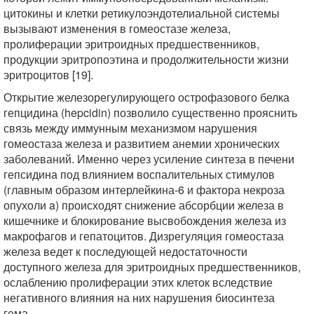
цитокины и клетки ретикулоэндотелиальной системы
вызывают изменения в гомеостазе железа,
пролиферации эритроидных предшественников,
продукции эритропоэтина и продолжительности жизни
эритроцитов [19].
Открытие железорегулирующего острофазового белка
гепцидина (hepcidin) позволило существенно прояснить
связь между иммунным механизмом нарушения
гомеостаза железа и развитием анемии хронических
заболеваний. Именно через усиление синтеза в печени
гепсидина под влиянием воспалительных стимулов
(главным образом интерлейкина-6 и фактора некроза
опухоли a) происходят снижение абсорбции железа в
кишечнике и блокирование высвобождения железа из
макрофагов и гепатоцитов. Дизрегуляция гомеостаза
железа ведет к последующей недостаточности
доступного железа для эритроидных предшественников,
ослаблению пролиферации этих клеток вследствие
негативного влияния на них нарушения биосинтеза
гема.