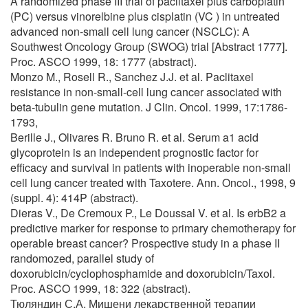
A randomized phase III trial of paclitaxel plus carboplatin
(PC) versus vinorelbine plus cisplatin (VC ) in untreated
advanced non-small cell lung cancer (NSCLC): A
Southwest Oncology Group (SWOG) trial [Abstract 1777].
Proc. ASCO 1999, 18: 1777 (abstract).
Monzo M., Rosell R., Sanchez J.J. et al. Paclitaxel
resistance in non-small-cell lung cancer associated with
beta-tubulin gene mutation. J Clin. Oncol. 1999, 17:1786-
1793,
Berille J., Olivares R. Bruno R. et al. Serum a1 acid
glycoprotein is an independent prognostic factor for
efficacy and survival in patients with inoperable non-small
cell lung cancer treated with Taxotere. Ann. Oncol., 1998, 9
(suppl. 4): 414P (abstract).
Dieras V., De Cremoux P., Le Doussal V. et al. Is erbB2 a
predictive marker for response to primary chemotherapy for
operable breast cancer? Prospective study in a phase II
randomozed, parallel study of
doxorubicin/cyclophosphamide and doxorubicin/Taxol.
Proc. ASCO 1999, 18: 322 (abstract).
Тюляндин С.А. Мишени лекарственной терапии