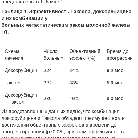
представлены в Таблице 1.
Таблица 1. Эффективность Таксола, доксорубицина
и их комбинации у
больных метастатическим раком молочной железы
[7].
Схема
Число
Объективный
Время до
лечения
больных
эффект (%)
прогрессии
Доксорубицин
224
34%
6,2 мес.
Таксол
224
33%
5,9 мес.
Доксорубицин
230
46%
8,0 мес.
+ Таксол
Из представленных данных видно, что комбинация
доксорубицина и Таксола обладает преимуществом в
достижении объективных эффектов и времени до
прогрессирования (p<0,05), при этом эффективность