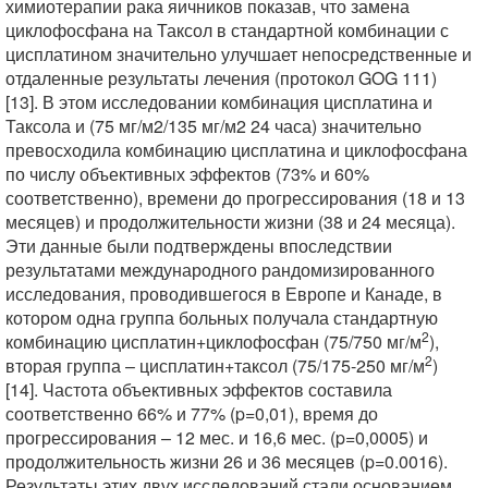
химиотерапии рака яичников показав, что замена
циклофосфана на Таксол в стандартной комбинации с
цисплатином значительно улучшает непосредственные и
отдаленные результаты лечения (протокол GOG 111)
[13]. В этом исследовании комбинация цисплатина и
Таксола и (75 мг/м2/135 мг/м2 24 часа) значительно
превосходила комбинацию цисплатина и циклофосфана
по числу объективных эффектов (73% и 60%
соответственно), времени до прогрессирования (18 и 13
месяцев) и продолжительности жизни (38 и 24 месяца).
Эти данные были подтверждены впоследствии
результатами международного рандомизированного
исследования, проводившегося в Европе и Канаде, в
котором одна группа больных получала стандартную
2
комбинацию цисплатин+циклофосфан (75/750 мг/м
),
2
вторая группа – цисплатин+таксол (75/175-250 мг/м
)
[14]. Частота объективных эффектов составила
соответственно 66% и 77% (p=0,01), время до
прогрессирования – 12 мес. и 16,6 мес. (p=0,0005) и
продолжительность жизни 26 и 36 месяцев (p=0.0016).
Результаты этих двух исследований стали основанием