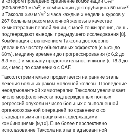
в котором проведено сравнение комбинации CAF
2
2
(500/50/500 мг/м
) и комбинации доксорубицина 50 мг/м
2
и Таксола 220 мг/м
3 часа каждые 3 недели 8 курсов у
267 больным раком молочной железы в качестве
химиотерапии первой линии, с моей точки зрения, лишь
подтверждают выводы предыдущего исследования [8].
Комбинация с включением Таксола достоверно
увеличила частоту объективных эффектов (с 55% до
68%), медиану времени до прогрессирования (с 6,2 до
8,3 мес.) и медиану продолжительности жизни (с 18,3 до
22,7 мес.) по сравнению с CAF.
Таксол стремительно продвигается на ранние этапы
лечения больных раком молочной железы. Проведение
неоадъювантной химиотерапии Таксолом увеличивает
число морфологически подтвержденных полных
регрессий опухоли и число больных с выполненной
органосохранной операцией по сравнению со
стандартными антрациклин-содержащими
комбинациями [9,10]. Еще более перспективно
использование Таксола на этапе адъювантной