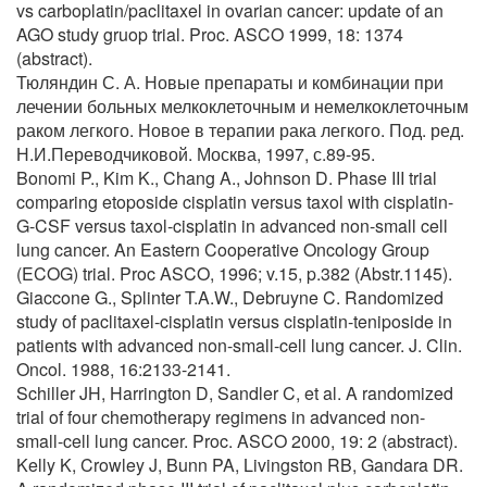
vs carboplatin/paclitaxel in ovarian cancer: update of an
AGO study gruop trial. Proc. ASCO 1999, 18: 1374
(abstract).
Тюляндин С. А. Новые препараты и комбинации при
лечении больных мелкоклеточным и немелкоклеточным
раком легкого. Новое в терапии рака легкого. Под. ред.
Н.И.Переводчиковой. Москва, 1997, с.89-95.
Bonomi P., Kim K., Chang A., Johnson D. Phase III trial
comparing etoposide cisplatin versus taxol with cisplatin-
G-CSF versus taxol-cisplatin in advanced non-small cell
lung cancer. An Eastern Cooperative Oncology Group
(ECOG) trial. Proc ASCO, 1996; v.15, p.382 (Abstr.1145).
Giaccone G., Splinter T.A.W., Debruyne C. Randomized
study of paclitaxel-cisplatin versus cisplatin-teniposide in
patients with advanced non-small-cell lung cancer. J. Clin.
Oncol. 1988, 16:2133-2141.
Schiller JH, Harrington D, Sandler C, et al. A randomized
trial of four chemotherapy regimens in advanced non-
small-cell lung cancer. Proc. ASCO 2000, 19: 2 (abstract).
Kelly K, Crowley J, Bunn PA, Livingston RB, Gandara DR.