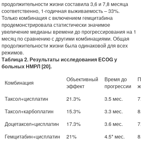
продолжительности жизни составила 3,6 и 7,8 месяца
соответственно, 1-годичная выживаемость – 33%.
Только комбинация с включением гемцитабина
продемонстрировала статистически значимое
увеличение медианы времени до прогрессирования на 1
месяц по сравнению с другими комбинациями. Общая
продолжительности жизни была одинаковой для всех
режимов.
Таблица 2. Результаты исследования ECOG у
больных НМРЛ [20].
Объективный
Время до
П
Комбинация
эффект
прогрессии
ж
Таксол+цисплатин
21.3%
3.5 мес.
7
Таксол+карбоплатин
15.3%
3.3 мес.
8
Доцетаксел+цисплатин
17.3%
3.6 мес.
7
Гемцитабин+цисплатин
21%
4.5* мес.
8