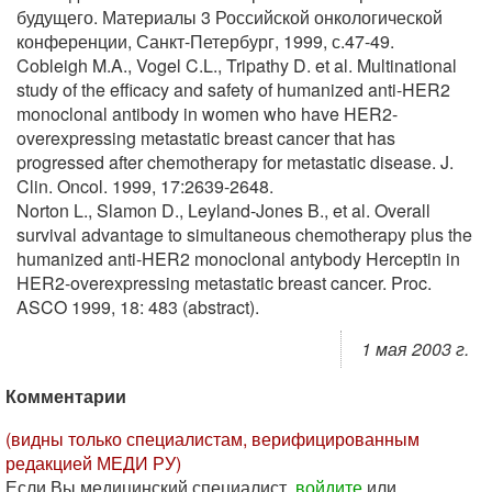
будущего. Материалы 3 Российской онкологической
конференции, Санкт-Петербург, 1999, с.47-49.
Cobleigh M.A., Vogel C.L., Tripathy D. et al. Multinational
study of the efficacy and safety of humanized anti-HER2
monoclonal antibody in women who have HER2-
overexpressing metastatic breast cancer that has
progressed after chemotherapy for metastatic disease. J.
Clin. Oncol. 1999, 17:2639-2648.
Norton L., Slamon D., Leyland-Jones B., et al. Overall
survival advantage to simultaneous chemotherapy plus the
humanized anti-HER2 monoclonal antybody Herceptin in
HER2-overexpressing metastatic breast cancer. Proc.
ASCO 1999, 18: 483 (abstract).
1 мая 2003 г.
Комментарии
(видны только специалистам, верифицированным
редакцией МЕДИ РУ)
Если Вы медицинский специалист,
войдите
или