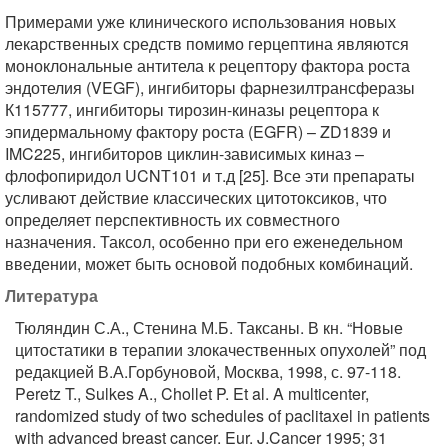
Примерами уже клинического использования новых
лекарственных средств помимо герцептина являются
моноклональные антитела к рецептору фактора роста
эндотелия (VEGF), ингибиторы фарнезилтрансферазы
К115777, ингибиторы тирозин-киназы рецептора к
эпидермальному фактору роста (EGFR) – ZD1839 и
IMC225, ингибиторов циклин-зависимых киназ –
флофопиридол UCNТ101 и т.д [25]. Все эти препараты
усливают действие классических цитотоксиков, что
определяет перспективность их совместного
назначения. Таксол, особенно при его еженедельном
введении, может быть основой подобных комбинаций.
Литература
Тюляндин С.А., Стенина М.Б. Таксаны. В кн. “Новые
цитостатики в терапии злокачественных опухолей” под
редакцией В.А.Горбуновой, Москва, 1998, с. 97-118.
Peretz T., Sulkes A., Chollet P. Et al. A multicenter,
randomized study of two schedules of paclitaxel in patients
with advanced breast cancer. Eur. J.Cancer 1995; 31