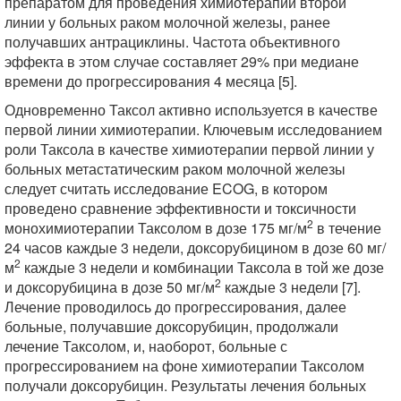
препаратом для проведения химиотерапии второй
линии у больных раком молочной железы, ранее
получавших антрациклины. Частота объективного
эффекта в этом случае составляет 29% при медиане
времени до прогрессирования 4 месяца [5].
Одновременно Таксол активно используется в качестве
первой линии химиотерапии. Ключевым исследованием
роли Таксола в качестве химиотерапии первой линии у
больных метастатическим раком молочной железы
следует считать исследование ECOG, в котором
проведено сравнение эффективности и токсичности
2
монохимиотерапии Таксолом в дозе 175 мг/м
в течение
24 часов каждые 3 недели, доксорубицином в дозе 60 мг/
2
м
каждые 3 недели и комбинации Таксола в той же дозе
2
и доксорубицина в дозе 50 мг/м
каждые 3 недели [7].
Лечение проводилось до прогрессирования, далее
больные, получавшие доксорубицин, продолжали
лечение Таксолом, и, наоборот, больные с
прогрессированием на фоне химиотерапии Таксолом
получали доксорубицин. Результаты лечения больных