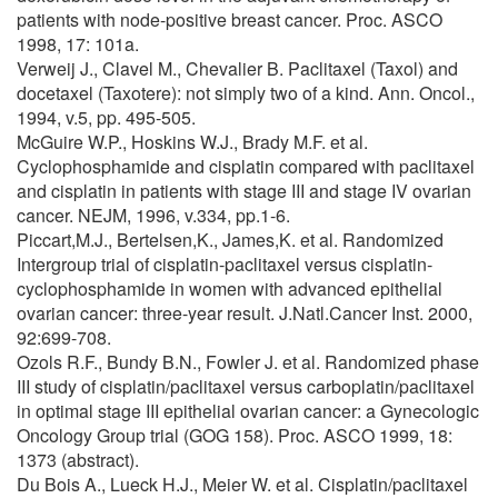
patients with node-positive breast cancer. Proc. ASCO
1998, 17: 101a.
Verweij J., Clavel M., Chevalier B. Paclitaxel (Taxol) and
docetaxel (Taxotere): not simply two of a kind. Ann. Oncol.,
1994, v.5, pp. 495-505.
McGuire W.P., Hoskins W.J., Brady M.F. et al.
Cyclophosphamide and cisplatin compared with paclitaxel
and cisplatin in patients with stage III and stage IV ovarian
cancer. NEJM, 1996, v.334, pp.1-6.
Piccart,M.J., Bertelsen,K., James,K. et al. Randomized
Intergroup trial of cisplatin-paclitaxel versus cisplatin-
cyclophosphamide in women with advanced epithelial
ovarian cancer: three-year result. J.Natl.Cancer Inst. 2000,
92:699-708.
Ozols R.F., Bundy B.N., Fowler J. et al. Randomized phase
III study of cisplatin/paclitaxel versus carboplatin/paclitaxel
in optimal stage III epithelial ovarian cancer: a Gynecologic
Oncology Group trial (GOG 158). Proc. ASCO 1999, 18:
1373 (abstract).
Du Bois A., Lueck H.J., Meier W. et al. Cisplatin/paclitaxel