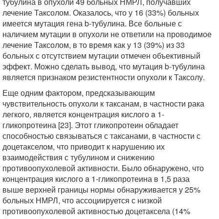
тубулина в опухоли 49 больных НМРЛ, получавших
лечение Таксолом. Оказалось, что у 16 (33%) больных
имеется мутация гена b-тубулина. Все больные с
наличием мутации в опухоли не ответили на проводимое
лечение Таксолом, в то время как у 13 (39%) из 33
больных с отсутствием мутации отмечен объективный
эффект. Можно сделать вывод, что мутация b-тубулина
является признаком резистентности опухоли к Таксолу.
Еще одним фактором, предсказывающим
чувствительность опухоли к таксанам, в частности рака
легкого, является концентрация кислого a 1-
гликопротеина [23]. Этот гликопротеин обладает
способностью связываться с таксанами, в частности с
доцетакселом, что приводит к нарушению их
взаимодействия с тубулином и снижению
противоопухолевой активности. Было обнаружено, что
концентрация кислого a 1-гликопротеина в 1,5 раза
выше верхней границы нормы обнаруживается у 25%
больных НМРЛ, что ассоциируется с низкой
противоопухолевой активностью доцетаксела (14%