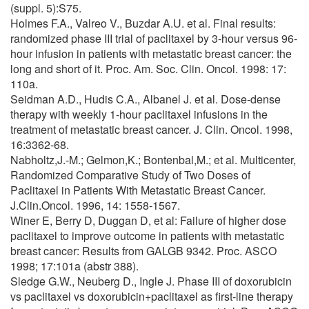
(suppl. 5):S75.
Holmes F.A., Valreo V., Buzdar A.U. et al. Final results:
randomized phase III trial of paclitaxel by 3-hour versus 96-
hour infusion in patients with metastatic breast cancer: the
long and short of it. Proc. Am. Soc. Clin. Oncol. 1998: 17:
110a.
Seidman A.D., Hudis C.A., Albanel J. et al. Dose-dense
therapy with weekly 1-hour paclitaxel infusions in the
treatment of metastatic breast cancer. J. Clin. Oncol. 1998,
16:3362-68.
Nabholtz,J.-M.; Gelmon,K.; Bontenbal,M.; et al. Multicenter,
Randomized Comparative Study of Two Doses of
Paclitaxel in Patients With Metastatic Breast Cancer.
J.Clin.Oncol. 1996, 14: 1558-1567.
Winer E, Berry D, Duggan D, et al: Failure of higher dose
paclitaxel to improve outcome in patients with metastatic
breast cancer: Results from GALGB 9342. Proc. ASCO
1998; 17:101a (abstr 388).
Sledge G.W., Neuberg D., Ingle J. Phase III of doxorubicin
vs paclitaxel vs doxorubicin+paclitaxel as first-line therapy