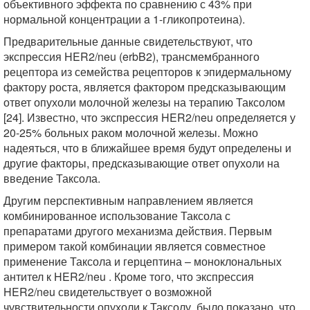
объективного эффекта по сравнению с 43% при
нормальной концентрации a 1-гликопротеина).
Предварительные данные свидетельствуют, что
экспрессия HER2/neu (erbB2), трансмембранного
рецептора из семейства рецепторов к эпидермальному
фактору роста, является фактором предсказывающим
ответ опухоли молочной железы на терапию Таксолом
[24]. Известно, что экспрессия HER2/neu определяется у
20-25% больных раком молочной железы. Можно
надеяться, что в ближайшее время будут определены и
другие факторы, предсказывающие ответ опухоли на
введение Таксола.
Другим перспективным направлением является
комбинированное использование Таксола с
препаратами другого механизма действия. Первым
примером такой комбинации является совместное
применение Таксола и герцептина – моноклональных
антител к HER2/neu . Кроме того, что экспрессия
HER2/neu свидетельствует о возможной
чувствительности опухоли к Таксолу, было показано, что