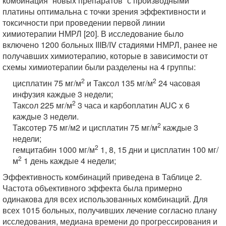
комбинация “новых препаратов” с производными
платины оптимальна с точки зрения эффективности и
токсичности при проведении первой линии
химиотерапии НМРЛ [20]. В исследование было
включено 1200 больных IIIB/IV стадиями НМРЛ, ранее не
получавших химиотерапию, которые в зависимости от
схемы химиотерапии были разделены на 4 группы:
2
2
цисплатин 75 мг/м
и Таксол 135 мг/м
24 часовая
инфузия каждые 3 недели;
2
Таксол 225 мг/м
3 часа и карбоплатин AUC x 6
каждые 3 недели.
2
Таксотер 75 мг/м2 и цисплатин 75 мг/м
каждые 3
недели;
2
гемцитабин 1000 мг/м
1, 8, 15 дни и цисплатин 100 мг/
2
м
1 день каждые 4 недели;
Эффективность комбинаций приведена в Таблице 2.
Частота объективного эффекта была примерно
одинакова для всех использованных комбинаций. Для
всех 1015 больных, получивших лечение согласно плану
исследования, медиана времени до прогрессирования и