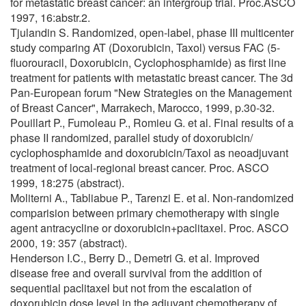
for metastatic breast cancer: an intergroup trial. Proc.ASCO
1997, 16:abstr.2.
Tjulandin S. Randomized, open-label, phase III multicenter
study comparing AT (Doxorubicin, Taxol) versus FAC (5-
fluorouracil, Doxorubicin, Cyclophosphamide) as first line
treatment for patients with metastatic breast cancer. The 3d
Pan-European forum "New Strategies on the Management
of Breast Cancer", Marrakech, Marocco, 1999, p.30-32.
Pouillart P., Fumoleau P., Romieu G. et al. Final results of a
phase II randomized, parallel study of doxorubicin/
cyclophosphamide and doxorubicin/Taxol as neoadjuvant
treatment of local-regional breast cancer. Proc. ASCO
1999, 18:275 (abstract).
Moliterni A., Tabliabue P., Tarenzi E. et al. Non-randomized
comparision between primary chemotherapy with single
agent antracycline or doxorubicin+paclitaxel. Proc. ASCO
2000, 19: 357 (abstract).
Henderson I.C., Berry D., Demetri G. et al. Improved
disease free and overall survival from the addition of
sequential paclitaxel but not from the escalation of
doxorubicin dose level in the adjuvant chemotherapy of