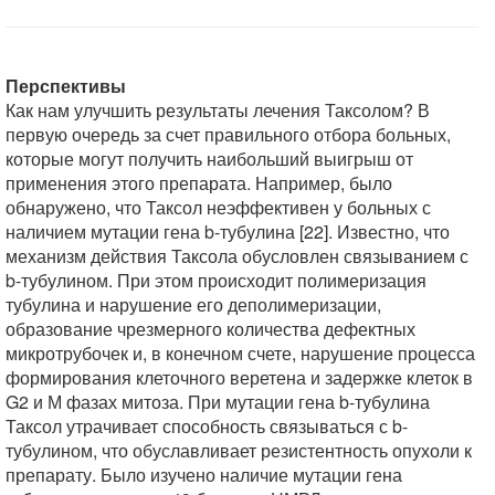
Перспективы
Как нам улучшить результаты лечения Таксолом? В
первую очередь за счет правильного отбора больных,
которые могут получить наибольший выигрыш от
применения этого препарата. Например, было
обнаружено, что Таксол неэффективен у больных с
наличием мутации гена b-тубулина [22]. Известно, что
механизм действия Таксола обусловлен связыванием с
b-тубулином. При этом происходит полимеризация
тубулина и нарушение его деполимеризации,
образование чрезмерного количества дефектных
микротрубочек и, в конечном счете, нарушение процесса
формирования клеточного веретена и задержке клеток в
G2 и М фазах митоза. При мутации гена b-тубулина
Таксол утрачивает способность связываться с b-
тубулином, что обуславливает резистентность опухоли к
препарату. Было изучено наличие мутации гена