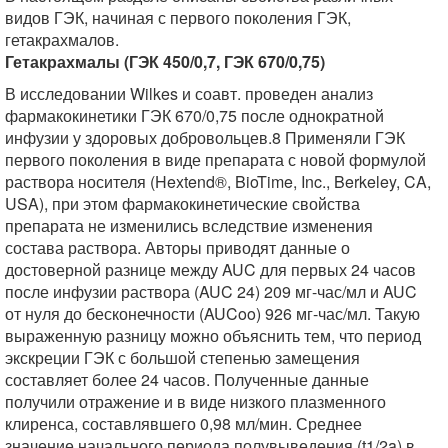
видов ГЭК, начиная с первого поколения ГЭК,
гетакрахмалов.
Гетакрахмалы (ГЭК 450/0,7, ГЭК 670/0,75)
В исследовании Wilkes и соавт. проведен анализ
фармакокинетики ГЭК 670/0,75 после однократной
инфузии у здоровых добровольцев.8 Применяли ГЭК
первого поколения в виде препарата с новой формулой
раствора носителя (Hextend®, BioTime, Inc., Berkeley, CA,
USA), при этом фармакокинетические свойства
препарата не изменились вследствие изменения
состава раствора. Авторы приводят данные о
достоверной разнице между AUC для первых 24 часов
после инфузии раствора (AUC 24) 209 мг-час/мл и AUC
от нуля до бесконечности (AUCoo) 926 мг-час/мл. Такую
выраженную разницу можно объяснить тем, что период
экскреции ГЭК с большой степенью замещения
составляет более 24 часов. Полученные данные
получили отражение и в виде низкого плазменного
клиренса, составлявшего 0,98 мл/мин. Среднее
значение начального периода полувыведения (t1/2a) в