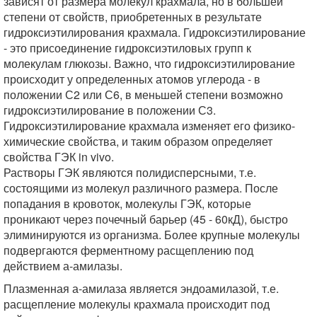
зависят от размера молекул крахмала, но в большей
степени от свойств, приобретенных в результате
гидроксиэтилирования крахмала. Гидроксиэтилирование
- это присоединение гидроксиэтиловых групп к
молекулам глюкозы. Важно, что гидроксиэтилирование
происходит у определенных атомов углерода - в
положении С2 или С6, в меньшей степени возможно
гидроксиэтилирование в положении С3.
Гидроксиэтилирование крахмала изменяет его физико-
химические свойства, и таким образом определяет
свойства ГЭК in vivo.
Растворы ГЭК являются полидисперсными, т.е.
состоящими из молекул различного размера. После
попадания в кровоток, молекулы ГЭК, которые
проникают через почечный барьер (45 - 60кД), быстро
элиминируются из организма. Более крупные молекулы
подвергаются ферментному расщеплению под
действием а-амилазы.
Плазменная а-амилаза является эндоамилазой, т.е.
расщепление молекулы крахмала происходит под