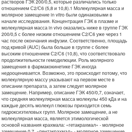
растворов ГЭК 200/0,5, которые различались только
отношением С2/С6 (5,8 и 10,8).1 Молекулярная масса и
молярное замещение in vitro были одинаковыми в
начале исследования. Концентрация ГЭК в плазме и
молекулярная масса in vivo оказались ниже в группе ГЭК
200/0,5 с более низким отношением С2/С6 уже через 1
час после окончания инфузии. Соответственно, площадь
под кривой (AUC) была больше в группе с более
высоким отношением С2/С6 (10,8), что соответствовало
продолжительности гемодилюции. Роль молярного
замещения в фармакокинетике ГЭК иногда
недооценивается. Возможно, это происходит потому, что
молекулярную массу указывают на первом месте в
описании препарата, а затем следует молярное
замещение. Например, описание ГЭК 450/0,7, означает,
что средняя молекулярная масса молекулы 450 кДа и на
каждые десять молекул глюкозы приходится семь
гидроксиэтиловых групп. Молярное замещение, а не
молекулярная масса, является этимологической
основой названия крахмала: «гетакрахмал» - молярное
замещение 0,7, «пентакрахмал» - молярное замещение