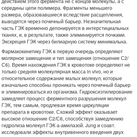
действием этого фермента не с концов молекулы, а с
середины цепи полимера. Фрагменты меньшего
размера, образовавшиеся вследствие расщепления,
выводятся через почечный барьер. Незначительная
часть ГЭК временно депонируется в интерстициальных
тканях, и, в результате, также элиминируется почками.
Экскреция ГЭК через билиарную систему минимальна.
Фармакокинетику ГЭК в первую очередь определяют
молярное замещение и тип замещения (отношение С2/
С6). Время нахождения ГЭК в кровотоке определяют не
только средняя молекулярная масса in vivo, но и
относительное содержание малых молекул, которые
изначально способны проникать через почечный барьер
и элиминироваться из организма. Гидроксиэтилирование
замедляет процесс ферментного разрушения молекул
ГЭК, тем самым, продлевая время циркуляции
препарата в кровотоке. Схожий эффект оказывает
высокое отношение С2/С6, способствуя замедлению
гидролиза молекул ГЭК а-амилазой. Jung и соавт.
исследовали эффекты внутривенного введения двух