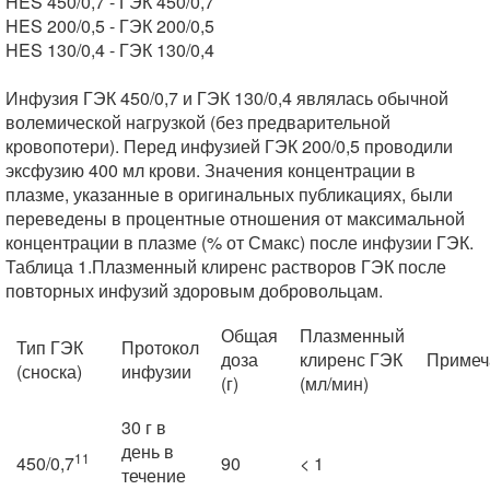
HES 450/0,7 - ГЭК 450/0,7
HES 200/0,5 - ГЭК 200/0,5
HES 130/0,4 - ГЭК 130/0,4
Инфузия ГЭК 450/0,7 и ГЭК 130/0,4 являлась обычной
волемической нагрузкой (без предварительной
кровопотери). Перед инфузией ГЭК 200/0,5 проводили
эксфузию 400 мл крови. Значения концентрации в
плазме, указанные в оригинальных публикациях, были
переведены в процентные отношения от максимальной
концентрации в плазме (% от Смакс) после инфузии ГЭК.
Таблица 1.Плазменный клиренс растворов ГЭК после
повторных инфузий здоровым добровольцам.
Общая
Плазменный
Тип ГЭК
Протокол
доза
клиренс ГЭК
Примеч
(сноска)
инфузии
(г)
(мл/мин)
30 г в
день в
11
450/0,7
90
< 1
течение