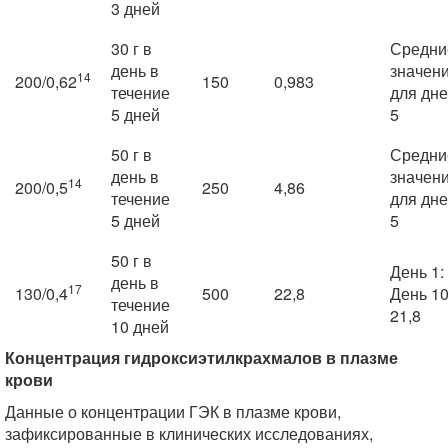
3 дней
30 г в
Средни
день в
значен
14
200/0,62
150
0,983
течение
для дне
5 дней
5
50 г в
Средни
день в
значен
14
200/0,5
250
4,86
течение
для дне
5 дней
5
50 г в
День 1: 
день в
17
130/0,4
500
22,8
День 10
течение
21,8
10 дней
Концентрация гидроксиэтилкрахмалов в плазме
крови
Данные о концентрации ГЭК в плазме крови,
зафиксированные в клинических исследованиях,