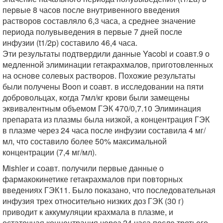
первые 8 часов после внутривенного введения
растворов составляло 6,3 часа, а среднее значение
периода полувыведения в первые 7 дней после
инфузии (t1/2p) составило 46,4 часа.
Эти результаты подтвердили данные Yacobi и соавт.9 о
медленной элиминации гетакрахмалов, приготовленных
на основе солевых растворов. Похожие результаты
были получены Boon и соавт. в исследовании на пяти
добровольцах, когда 7мл/кг крови были замещены
эквивалентным объемом ГЭК 470/0,7.10 Элиминация
препарата из плазмы была низкой, а концентрация ГЭК
в плазме через 24 часа после инфузии составила 4 мг/
мл, что составило более 50% максимальной
концентрации (7,4 мг/мл).
Mishler и соавт. получили первые данные о
фармакокинетике гетакрахмалов при повторных
введениях ГЭК11. Было показано, что последовательная
инфузия трех относительно низких доз ГЭК (30 г)
приводит к аккумуляции крахмала в плазме, и
остаточная концентрация через 24 часа после третьего