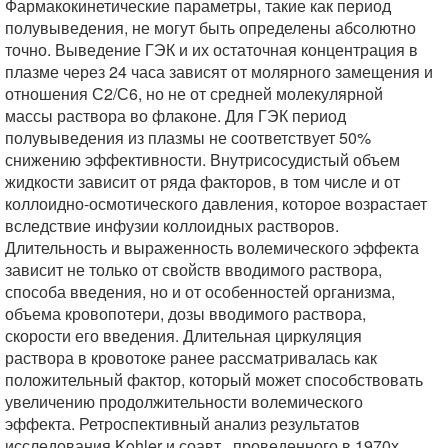
Фармакокинетические параметры, такие как период
полувыведения, не могут быть определены абсолютно
точно. Выведение ГЭК и их остаточная концентрация в
плазме через 24 часа зависят от молярного замещения и
отношения С2/С6, но не от средней молекулярной
массы раствора во флаконе. Для ГЭК период
полувыведения из плазмы не соответствует 50%
снижению эффективности. Внутрисосудистый объем
жидкости зависит от ряда факторов, в том числе и от
коллоидно-осмотического давления, которое возрастает
вследствие инфузии коллоидных растворов.
Длительность и выраженность волемического эффекта
зависит не только от свойств вводимого раствора,
способа введения, но и от особенностей организма,
объема кровопотери, дозы вводимого раствора,
скорости его введения. Длительная циркуляция
раствора в кровотоке ранее рассматривалась как
положительный фактор, который может способствовать
увеличению продолжительности волемического
эффекта. Ретроспективный анализ результатов
исследования Kohler и соавт., проведенного в 1970х