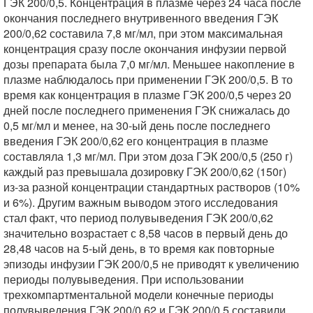
ГЭК 200/0,5. Концентрация в плазме через 24 часа после
окончания последнего внутривенного введения ГЭК
200/0,62 составила 7,8 мг/мл, при этом максимальная
концентрация сразу после окончания инфузии первой
дозы препарата была 7,0 мг/мл. Меньшее накопление в
плазме наблюдалось при применении ГЭК 200/0,5. В то
время как концентрация в плазме ГЭК 200/0,5 через 20
дней после последнего применения ГЭК снижалась до
0,5 мг/мл и менее, на 30-ый день после последнего
введения ГЭК 200/0,62 его концентрация в плазме
составляла 1,3 мг/мл. При этом доза ГЭК 200/0,5 (250 г)
каждый раз превышала дозировку ГЭК 200/0,62 (150г)
из-за разной концентрации стандартных растворов (10%
и 6%). Другим важным выводом этого исследования
стал факт, что период полувыведения ГЭК 200/0,62
значительно возрастает с 8,58 часов в первый день до
28,48 часов на 5-ый день, в то время как повторные
эпизоды инфузии ГЭК 200/0,5 не приводят к увеличению
периоды полувыведения. При использовании
трехкомпартментальной модели конечные периоды
полувыведения ГЭК 200/0,62 и ГЭК 200/0,5 составили