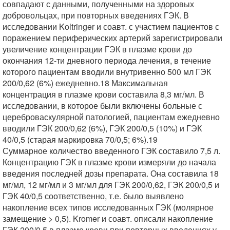
совпадают с данными, полученными на здоровых
добровольцах, при повторных введениях ГЭК. В
исследовании Koltringer и соавт. с участием пациентов с
поражением периферических артерий зарегистрировали
увеличение концентрации ГЭК в плазме крови до
окончания 12-ти дневного периода лечения, в течение
которого пациентам вводили внутривенно 500 мл ГЭК
200/0,62 (6%) ежедневно.18 Максимальная
концентрация в плазме крови составила 8,3 мг/мл. В
исследовании, в которое были включены больные с
цереброваскулярной патологией, пациентам ежедневно
вводили ГЭК 200/0,62 (6%), ГЭК 200/0,5 (10%) и ГЭК
40/0,5 (старая маркировка 70/0,5; 6%).19
Суммарное количество введенного ГЭК составило 7,5 л.
Концентрацию ГЭК в плазме крови измеряли до начала
введения последней дозы препарата. Она составила 18
мг/мл, 12 мг/мл и 3 мг/мл для ГЭК 200/0,62, ГЭК 200/0,5 и
ГЭК 40/0,5 соответственно, т.е. было выявлено
накопление всех типов исследованных ГЭК (молярное
замещение > 0,5). Kromer и соавт. описали накопление
ГЭК 200/0,5 в плазме крови при повторных введениях у