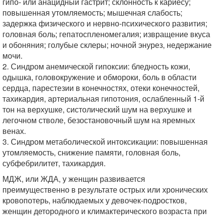
гипо- или анацидный гастрит; склонность к кариесу;
повышенная утомляемость; мышечная слабость;
задержка физического и нервно-психического развития;
головная боль; гепатоспленомегалия; извращение вкуса
и обоняния; голубые склеры; ночной энурез, недержание
мочи.
2. Синдром анемической гипоксии: бледность кожи,
одышка, головокружение и обмороки, боль в области
сердца, парестезии в конечностях, отеки конечностей,
тахикардия, артериальная гипотония, ослабленный 1-й
тон на верхушке, систолический шум на верхушке и
легочном стволе, безостановочный шум на яремных
венах.
3. Синдром метаболической интоксикации: повышенная
утомляемость, снижение памяти, головная боль,
субфебрилитет, тахикардия.
МДЖ, или ЖДА, у женщин развивается
преимущественно в результате острых или хронических
кровопотерь, наблюдаемых у девочек-подростков,
женщин детородного и климактерического возраста при