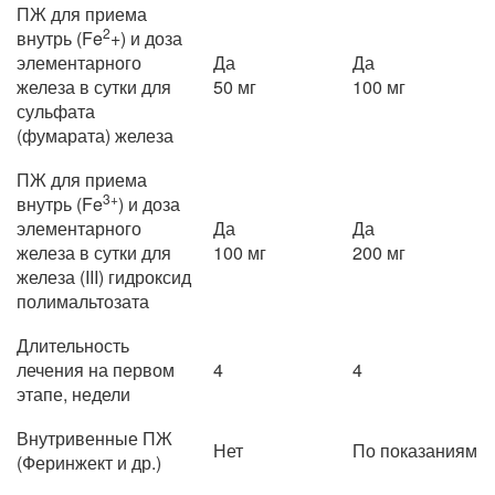
ПЖ для приема
2
внутрь (Fe
+) и доза
элементарного
Да
Да
железа в сутки для
50 мг
100 мг
сульфата
(фумарата) железа
ПЖ для приема
3+
внутрь (Fe
) и доза
элементарного
Да
Да
железа в сутки для
100 мг
200 мг
железа (III) гидроксид
полимальтозата
Длительность
лечения на первом
4
4
этапе, недели
Внутривенные ПЖ
Нет
По показаниям
(Феринжект и др.)