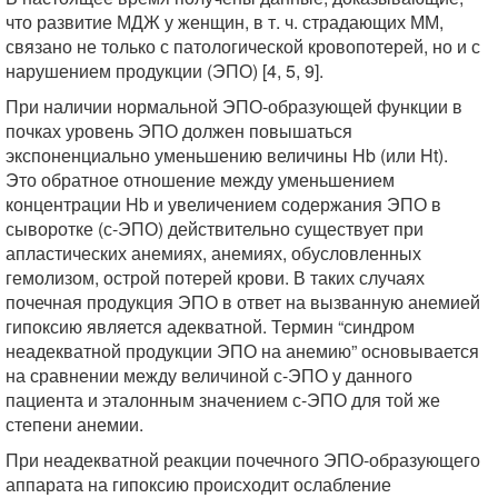
что развитие МДЖ у женщин, в т. ч. страдающих ММ,
связано не только с патологической кровопотерей, но и с
нарушением продукции (ЭПО) [4, 5, 9].
При наличии нормальной ЭПО-образующей функции в
почках уровень ЭПО должен повышаться
экспоненциально уменьшению величины Hb (или Ht).
Это обратное отношение между уменьшением
концентрации Hb и увеличением содержания ЭПО в
сыворотке (с-ЭПО) действительно существует при
апластических анемиях, анемиях, обусловленных
гемолизом, острой потерей крови. В таких случаях
почечная продукция ЭПО в ответ на вызванную анемией
гипоксию является адекватной. Термин “синдром
неадекватной продукции ЭПО на анемию” основывается
на сравнении между величиной с-ЭПО у данного
пациента и эталонным значением с-ЭПО для той же
степени анемии.
При неадекватной реакции почечного ЭПО-образующего
аппарата на гипоксию происходит ослабление