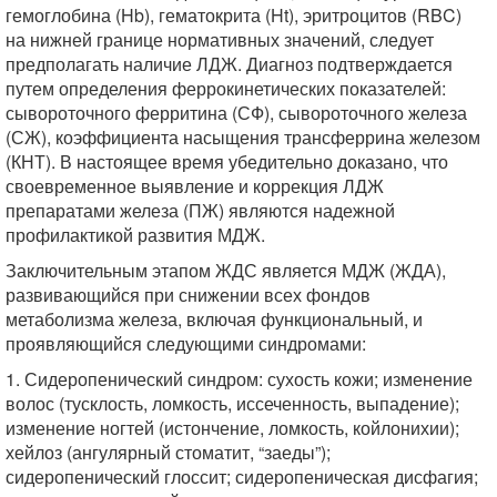
гемоглобина (Hb), гематокрита (Ht), эритроцитов (RBC)
на нижней границе нормативных значений, следует
предполагать наличие ЛДЖ. Диагноз подтверждается
путем определения феррокинетических показателей:
сывороточного ферритина (СФ), сывороточного железа
(СЖ), коэффициента насыщения трансферрина железом
(КНТ). В настоящее время убедительно доказано, что
своевременное выявление и коррекция ЛДЖ
препаратами железа (ПЖ) являются надежной
профилактикой развития МДЖ.
Заключительным этапом ЖДС является МДЖ (ЖДА),
развивающийся при снижении всех фондов
метаболизма железа, включая функциональный, и
проявляющийся следующими синдромами:
1. Сидеропенический синдром: сухость кожи; изменение
волос (тусклость, ломкость, иссеченность, выпадение);
изменение ногтей (истончение, ломкость, койлонихии);
хейлоз (ангулярный стоматит, “заеды”);
сидеропенический глоссит; сидеропеническая дисфагия;