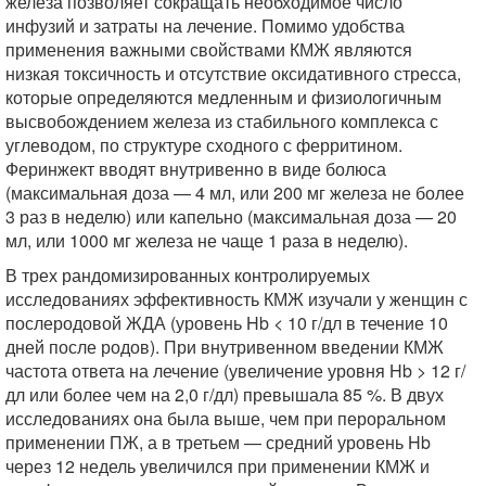
железа позволяет сокращать необходимое число
инфузий и затраты на лечение. Помимо удобства
применения важными свойствами КМЖ являются
низкая токсичность и отсутствие оксидативного стресса,
которые определяются медленным и физиологичным
высвобождением железа из стабильного комплекса с
углеводом, по структуре сходного с ферритином.
Феринжект вводят внутривенно в виде болюса
(максимальная доза — 4 мл, или 200 мг железа не более
3 раз в неделю) или капельно (максимальная доза — 20
мл, или 1000 мг железа не чаще 1 раза в неделю).
В трех рандомизированных контролируемых
исследованиях эффективность КМЖ изучали у женщин с
послеродовой ЖДА (уровень Hb < 10 г/дл в течение 10
дней после родов). При внутривенном введении КМЖ
частота ответа на лечение (увеличение уровня Hb > 12 г/
дл или более чем на 2,0 г/дл) превышала 85 %. В двух
исследованиях она была выше, чем при пероральном
применении ПЖ, а в третьем — средний уровень Hb
через 12 недель увеличился при применении КМЖ и