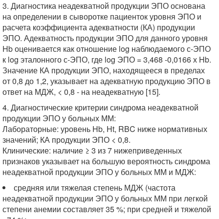
3. Диагностика неадекватной продукции ЭПО основана
на определении в сыворотке пациенток уровня ЭПО и
расчета коэффициента адекватности (КА) продукции
ЭПО. Адекватность продукции ЭПО для данного уровня
Hb оценивается как отношение log наблюдаемого с-ЭПО
к log эталонного с-ЭПО, где log ЭПО = 3,468 -0,0166 х Hb.
Значение КА продукции ЭПО, находящееся в пределах
от 0,8 до 1,2, указывает на адекватную продукцию ЭПО в
ответ на МДЖ, < 0,8 - на неадекватную [15].
4. Диагностические критерии синдрома неадекватной
продукции ЭПО у больных ММ:
Лабораторные: уровень Hb, Ht, RBC ниже нормативных
значений; КА продукции ЭПО < 0,8.
Клинические: наличие ≥ 3 из 7 нижеприведенных
признаков указывает на большую вероятность синдрома
неадекватной продукции ЭПО у больных ММ и МДЖ:
средняя или тяжелая степень МДЖ (частота
неадекватной продукции ЭПО у больных ММ при легкой
степени анемии составляет 35 %; при средней и тяжелой