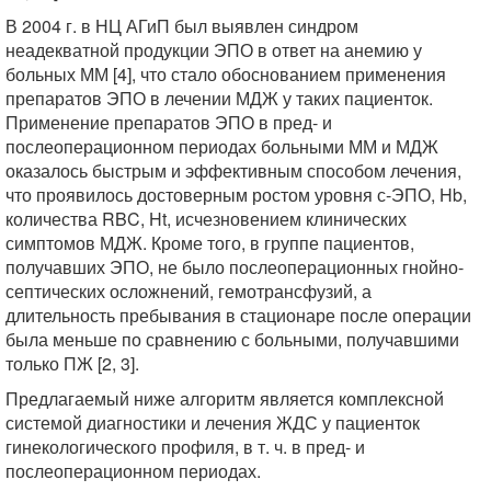
В 2004 г. в НЦ АГиП был выявлен синдром
неадекватной продукции ЭПО в ответ на анемию у
больных ММ [4], что стало обоснованием применения
препаратов ЭПО в лечении МДЖ у таких пациенток.
Применение препаратов ЭПО в пред- и
послеоперационном периодах больными ММ и МДЖ
оказалось быстрым и эффективным способом лечения,
что проявилось достоверным ростом уровня с-ЭПО, Hb,
количества RBC, Ht, исчезновением клинических
симптомов МДЖ. Кроме того, в группе пациентов,
получавших ЭПО, не было послеоперационных гнойно-
септических осложнений, гемотрансфузий, а
длительность пребывания в стационаре после операции
была меньше по сравнению с больными, получавшими
только ПЖ [2, 3].
Предлагаемый ниже алгоритм является комплексной
системой диагностики и лечения ЖДС у пациенток
гинекологического профиля, в т. ч. в пред- и
послеоперационном периодах.