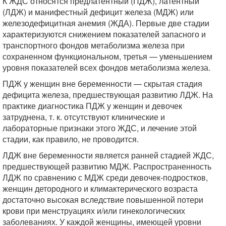
К ЖДС относятся предлатентный (ПДЖ), латентный
(ЛДЖ) и манифестный дефицит железа (МДЖ) или
железодефицитная анемия (ЖДА). Первые две стадии
характеризуются снижением показателей запасного и
транспортного фондов метаболизма железа при
сохраненном функциональном, третья — уменьшением
уровня показателей всех фондов метаболизма железа.
ПДЖ у женщин вне беременности — скрытая стадия
дефицита железа, предшествующая развитию ЛДЖ. На
практике диагностика ПДЖ у женщин и девочек
затруднена, т. к. отсутствуют клинические и
лабораторные признаки этого ЖДС, и лечение этой
стадии, как правило, не проводится.
ЛДЖ вне беременности является ранней стадией ЖДС,
предшествующей развитию МДЖ. Распространенность
ЛДЖ по сравнению с МДЖ среди девочек-подростков,
женщин детородного и климактерического возраста
достаточно высокая вследствие повышенной потери
крови при менструациях и/или гинекологических
заболеваниях. У каждой женщины, имеющей уровни