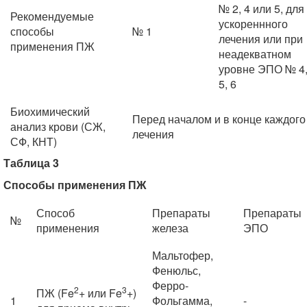
№ 2, 4 или 5, для
Рекомендуемые
ускореннного
способы
№ 1
лечения или при
применения ПЖ
неадекватном
уровне ЭПО № 4
5, 6
Биохимический
Перед началом и в конце каждого
анализ крови (СЖ,
лечения
СФ, КНТ)
Таблица 3
Способы применения ПЖ
Способ
Препараты
Препараты
№
применения
железа
ЭПО
Мальтофер,
Фенюльс,
Ферро-
2
3
ПЖ (Fe
+ или Fe
+)
1
Фольгамма,
-