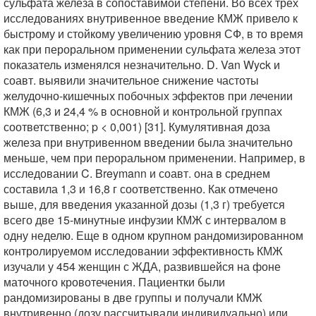
сульфата железа в сопоставимой степени. Во всех трех
исследованиях внутривенное введение КМЖ привело к
быстрому и стойкому увеличению уровня СФ, в то время
как при пероральном применении сульфата железа этот
показатель изменялся незначительно. D. Van Wyck и
соавт. выявили значительное снижение частоты
желудочно-кишечных побочных эффектов при лечении
КМЖ (6,3 и 24,4 % в основной и контрольной группах
соответственно; p < 0,001) [31]. Кумулятивная доза
железа при внутривенном введении была значительно
меньше, чем при пероральном применении. Например, в
исследовании C. Breymann и соавт. она в среднем
составила 1,3 и 16,8 г соответственно. Как отмечено
выше, для введения указанной дозы (1,3 г) требуется
всего две 15-минутные инфузии КМЖ с интервалом в
одну неделю. Еще в одном крупном рандомизированном
контролируемом исследовании эффективность КМЖ
изучали у 454 женщин с ЖДА, развившейся на фоне
маточного кровотечения. Пациентки были
рандомизированы в две группы и получали КМЖ
внутривенно (дозу рассчитывали индивидуально) или