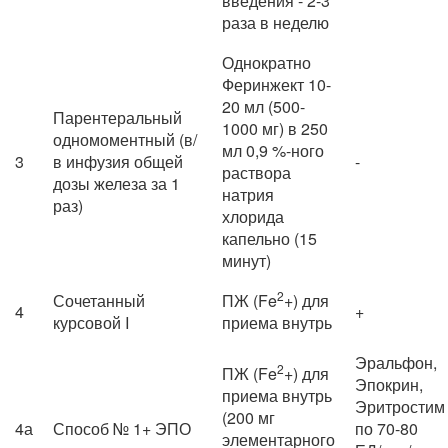
введения - 2-3
раза в неделю
Однократно
Феринжект 10-
20 мл (500-
Парентеральный
1000 мг) в 250
одномоментный (в/
мл 0,9 %-ного
3
в инфузия общей
-
раствора
дозы железа за 1
натрия
раз)
хлорида
капельно (15
минут)
2
Сочетанный
ПЖ (Fe
+) для
4
+
курсовой I
приема внутрь
Эральфон,
2
ПЖ (Fe
+) для
Эпокрин,
приема внутрь
Эритростим
(200 мг
4а
Способ № 1+ ЭПО
по 70-80
элементарного