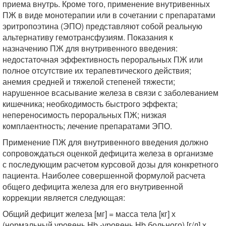
приема внутрь. Кроме того, применение внутривенных
ПЖ в виде монотерапии или в сочетании с препаратами
эритропоэтина (ЭПО) представляют собой реальную
альтернативу гемотрансфузиям. Показания к
назначению ПЖ для внутривенного введения:
недостаточная эффективность пероральных ПЖ или
полное отсутствие их терапевтического действия;
анемия средней и тяжелой степеней тяжести;
нарушенное всасывание железа в связи с заболеванием
кишечника; необходимость быстрого эффекта;
непереносимость пероральных ПЖ; низкая
комплаентность; лечение препаратами ЭПО.
Применение ПЖ для внутривенного введения должно
сопровождаться оценкой дефицита железа в организме
с последующим расчетом курсовой дозы для конкретного
пациента. Наиболее совершенной формулой расчета
общего дефицита железа для его внутривенной
коррекции является следующая:
Общий дефицит железа [мг] = масса тела [кг] х
(нормальный уровень Hb -уровень Hb больного) [г/л] х