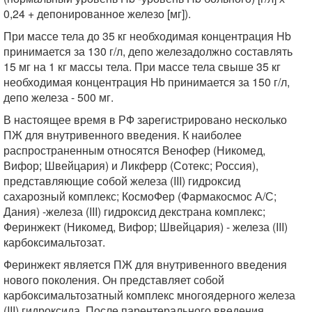
0,24 + депонированное железо [мг]).
При массе тела до 35 кг необходимая концентрация Hb
принимается за 130 г/л, депо железадолжно составлять
15 мг на 1 кг массы тела. При массе тела свыше 35 кг
необходимая концентрация Hb принимается за 150 г/л,
депо железа - 500 мг.
В настоящее время в РФ зарегистрировано несколько
ПЖ для внутривенного введения. К наиболее
распространенным относятся Венофер (Никомед,
Вифор; Швейцария) и Ликферр (Сотекс; Россия),
представляющие собой железа (III) гидроксид
сахарозный комплекс; КосмоФер (Фармакосмос А/С;
Дания) -железа (III) гидроксид декстрана комплекс;
Феринжект (Никомед, Вифор; Швейцария) - железа (III)
карбоксимальтозат.
Феринжект является ПЖ для внутривенного введения
нового поколения. Он представляет собой
карбоксимальтозатный комплекс многоядерного железа
(III) гидроксида. После парентерального введения