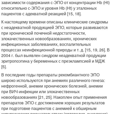
зависимости содержания с-ЭПО от концентрации Hb (Ht)
относительно с-ЭПО и уровня Hb (Ht) у эталонных
пациентов с адекватной реакцией [15, 18].
К настоящему времени описаны клинические синдромы
с неадекватной продукцией ЭПО, которые развиваются
при хронической почечной недостаточности,
злокачественных новообразованиях, хронических
инфекционных заболеваниях, воспалительных
процессах неинфекционной природы и т. д. [15, 19, 26]. В
2004 г. был выявлен синдром неадекватной продукции
эритропоэтина у беременных с преэклампсией и МДЖ
[5].
В последние годы препараты рекомбиантного ЭПО
широко используются при анемиях различного генеза:
нефрогенной, анемии хронических болезней, анемии
при ВИЧ-инфекции или злокачественных
новообразованиях [21, 25]. Накоплен опыт применения
препаратов ЭПО с достижением хороших результатов
при подготовке пациентов с анемией к обширным
хирургическим вмешательствам (ортопедия, онкология),