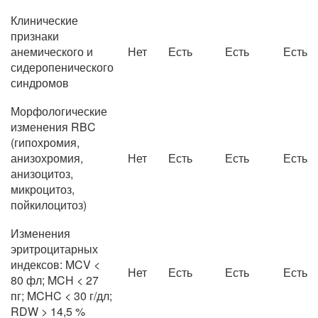
Клинические
признаки
анемического и
Нет
Есть
Есть
Есть
сидеропенического
синдромов
Морфологические
изменения RBC
(гипохромия,
анизохромия,
Нет
Есть
Есть
Есть
анизоцитоз,
микроцитоз,
пойкилоцитоз)
Изменения
эритроцитарных
индексов: MCV <
Нет
Есть
Есть
Есть
80 фл; MCH < 27
пг; MCHC < 30 г/дл;
RDW > 14,5 %