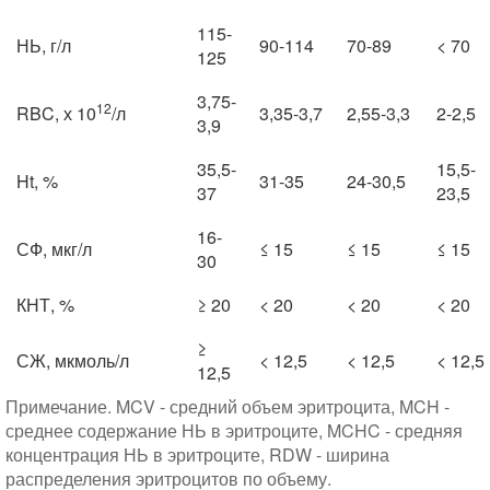
115-
НЬ, г/л
90-114
70-89
< 70
125
3,75-
12
RBC, х 10
/л
3,35-3,7
2,55-3,3
2-2,5
3,9
35,5-
15,5-
Ht, %
31-35
24-30,5
37
23,5
16-
СФ, мкг/л
≤ 15
≤ 15
≤ 15
30
КНТ, %
≥ 20
< 20
< 20
< 20
≥
СЖ, мкмоль/л
< 12,5
< 12,5
< 12,5
12,5
Примечание. MCV - средний объем эритроцита, MCH -
среднее содержание НЬ в эритроците, MCHC - средняя
концентрация НЬ в эритроците, RDW - ширина
распределения эритроцитов по объему.