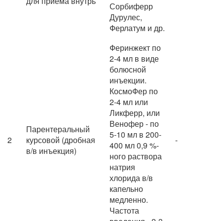
для приема внутрь
Сорбиферр
Дурулес,
Ферлатум и др.
Феринжект по
2-4 мл в виде
болюсной
инъекции.
КосмоФер по
2-4 мл или
Ликферр, или
Венофер - по
Парентеральный
5-10 мл в 200-
2
курсовой (дробная
-
400 мл 0,9 %-
в/в инъекция)
ного раствора
натрия
хлорида в/в
капельно
медленно.
Частота