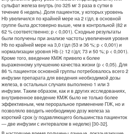
сульфат железа внутрь (по 325 мг 3 раза в сутки в
течение 6 недель). Доля пациенток, у которых уровень
Hb увеличился по крайней мере на 2 г/дл, в основной
группе была достоверно выше, чем в контрольной (82 и
62 % соответственно; p < 0,001). Сходные результаты
были получены при анализе частоты увеличения уровня
Hb по крайней мере на 3,0 г/дл (53 и 36 %; p < 0,001) и
нормализации уровня Hb (≥ 12 г/дл; 73 и 50 %; p < 0,001).
Кроме того, введение КМЖ привело к более
выраженному улучшению качества жизни (p < 0,05). Для
86 % пациенток основной группы потребовалось всего 2
инфузии препарата для введения необходимой дозы
железа, в остальных случаях выполнено 1 или 3
инфузии. Таким образом, как и в других исследованиях,
внутривенное введение КМЖ было не только более
эффективным, чем пероральное применение ПЖ, но и
позволяло вводить необходимую дозу железа за
короткий срок (у подавляющего большинства пациенток
— две инфузии с интервалом в неделю) [30-32].
В настоящее время получены данные, доказывающие,