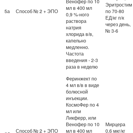
Венофер по 10
Эритростим
мл в 400 мл
5а
Способ № 2 + ЭПО
по 70-80
0,9 %-ного
ЕД/кг п/к
раствора
через день,
натрия
№ 3-6
хлорида в/в,
капельно
медленно.
Частота
введения - 2-3
раза в неделю
Феринжект по
4 мл в/в в виде
болюсной
инъекции.
КосмоФер по 4
мл или
Ликферр, или
Венофер по 10
Мирцера
Способ № 2 + ЭПО
мл в 400 мл
0,6 мкг/кг