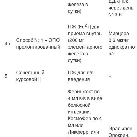
ЕД/кг п/к
железа в
через день,
сутки)
№ 3-6
2
ПЖ (Fe
+) для
приема внутрь
Мирцера
Способ № 1 + ЭПО
(200 мг
0,6 мкг/кг
4б
пролонгированный
элементарного
однократно
железа в
п/к
сутки)
Сочетанный
ПЖ для в/в
5
+
курсовой II
введения
Феринжект по
4 мл в/в в виде
болюсной
инъекции.
КосмоФер по 4
мл или
Эральфон,
Ликферр, или
Эпокрин,