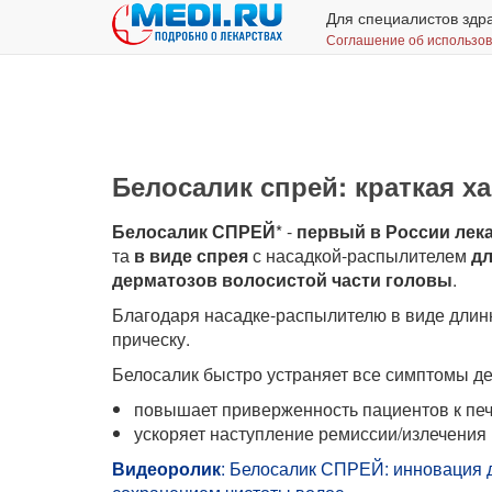
Для специалистов здр
Соглашение об использо
Белосалик спрей: краткая х
Белосалик СПРЕЙ
* -
первый в России лек
та
в виде спрея
с насадкой-распылителем
дл
дерматозов волосистой части головы
.
Благодаря насадке-распылителю в виде длин
прическу.
Белосалик быстро устраняет все симптомы д
повышает приверженность пациентов к пе
ускоряет наступление ремиссии/излечения
Видеоролик
: Белосалик СПРЕЙ: инновация д