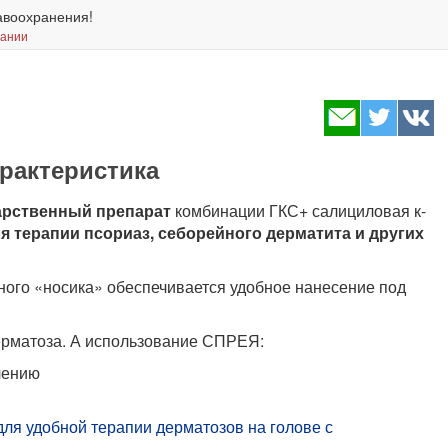
авоохранения!
вании
арактеристика
арственный препарат
комбинации ГКС+ салициловая к-
я терапии псориаз, себорейного дерматита и других
ного «носика» обеспечивается удобное нанесение под
ерматоза. А использование СПРЕЯ:
чению
ля удобной терапии дерматозов на голове с