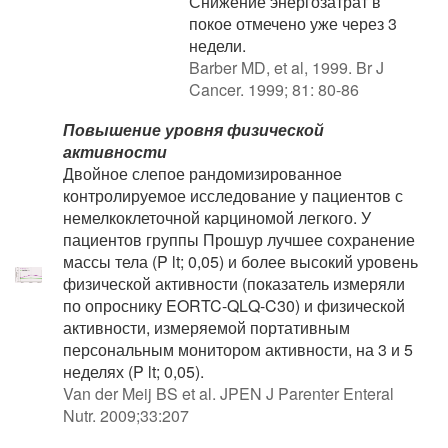
Снижение энергозатрат в
покое отмечено уже через 3
недели.
Barber MD, et al, 1999. Br J
Cancer. 1999; 81: 80-86
Повышение уровня физической
активности
Двойное слепое рандомизированное
контролируемое исследование у пациентов с
немелкоклеточной карциномой легкого. У
пациентов группы Прошур лучшее сохранение
массы тела (P lt; 0,05) и более высокий уровень
физической активности (показатель измеряли
по опроснику EORTC-QLQ-C30) и физической
активности, измеряемой портативным
персональным монитором активности, на 3 и 5
неделях (P lt; 0,05).
Van der Meij BS et al. JPEN J Parenter Enteral
Nutr. 2009;33:207