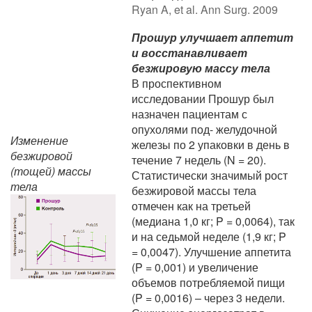
Ryan A, et al. Ann Surg. 2009
Прошур улучшает аппетит
и восстанавливает
безжировую массу тела
В проспективном
исследовании Прошур был
назначен пациентам с
опухолями под- желудочной
Изменение
железы по 2 упаковки в день в
безжировой
течение 7 недель (N = 20).
(тощей) массы
Статистически значимый рост
тела
безжировой массы тела
отмечен как на третьей
(медиана 1,0 кг; P = 0,0064), так
и на седьмой неделе (1,9 кг; P
= 0,0047). Улучшение аппетита
(P = 0,001) и увеличение
объемов потребляемой пищи
(P = 0,0016) – через 3 недели.