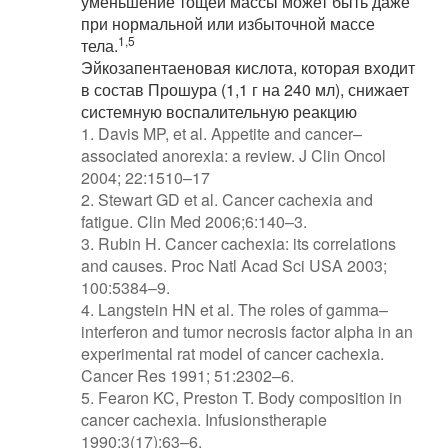
уменьшение тощей массы может быть даже
при нормальной или избыточной массе
1,5
тела.
Эйкозапентаеновая кислота, которая входит
в состав Прошура (1,1 г на 240 мл), снижает
системную воспалительную реакцию
1. Davis MP, et al. Appetite and cancer–
associated anorexia: a review. J Clin Oncol
2004; 22:1510–17
2. Stewart GD et al. Cancer cachexia and
fatigue. Clin Med 2006;6:140–3.
3. Rubin H. Cancer cachexia: its correlations
and causes. Proc Natl Acad Sci USA 2003;
100:5384–9.
4. Langstein HN et al. The roles of gamma–
interferon and tumor necrosis factor alpha in an
experimental rat model of cancer cachexia.
Cancer Res 1991; 51:2302–6.
5. Fearon KC, Preston T. Body composition in
cancer cachexia. Infusionstherapie
1990;3(17):63–6.