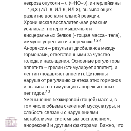
некроза опухоли – υ (ФНО–υ), интерлейкины
– 1,6,8 (ИЛ–6, ИЛ-6, ИЛ-8), вызывающих
развитие воспалительной реакции.
Хроническая воспалительная реакция
усиливает потерю мышечных и
висцеральных белков («тощая масса» тела),
1,2,4
иммуносупрессию и анорексию.
Анорексия – результат дисбаланса между
гормонами, ответственными за чувство
голода и насыщения. Основные регуляторы
аппетита – грелин (стимулирует аппетит), и
лептин (подавляет аппетит). Цитокины
нарушают регуляцию синтеза этих гормонов
и вызывают стимуляцию анорексигенных
2,3
пептидов.
Уменьшение безжировой (тощей) массы, в
том числе объема скелетной мускулатуры, и
слабость связаны с нарушениями
метаболизма, системным воспалением,
анорексией и другими факторами. Важно, что