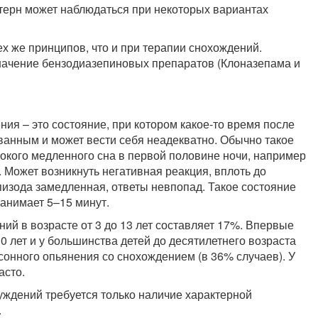
ттерн может наблюдаться при некоторых вариантах
х же принципов, что и при терапии снохождений.
значение бензодиазепиновых препаратов (Клоназепама и
ия – это состояние, при котором какое-то время после
ванным и может вести себя неадекватно. Обычно такое
бокого медленного сна в первой половине ночи, например
 Может возникнуть негативная реакция, вплоть до
пизода замедленная, ответы невпопад. Такое состояние
занимает 5–15 минут.
й в возрасте от 3 до 13 лет составляет 17%. Впервые
10 лет и у большинства детей до десятилетнего возраста
сонного опьянения со снохождением (в 36% случаев). У
асто.
уждений требуется только наличие характерной
.