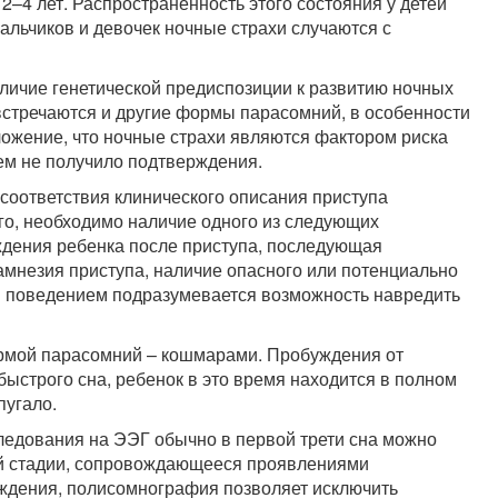
2–4 лет. Распространенность этого состояния у детей
мальчиков и девочек ночные страхи случаются с
аличие генетической предиспозиции к развитию ночных
 встречаются и другие формы парасомний, в особенности
ожение, что ночные страхи являются фактором риска
ем не получило подтверждения.
 соответствия клинического описания приступа
о, необходимо наличие одного из следующих
ждения ребенка после приступа, последующая
 амнезия приступа, наличие опасного или потенциально
м поведением подразумевается возможность навредить
формой парасомний – кошмарами. Пробуждения от
ыстрого сна, ребенок в это время находится в полном
пугало.
едования на ЭЭГ обычно в первой трети сна можно
4-й стадии, сопровождающееся проявлениями
хождения, полисомнография позволяет исключить