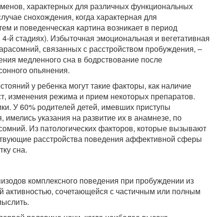
менов, характерных для различных функциональных
случае снохождения, когда характерная для
тем и поведенческая картина возникает в период
и 4-й стадиях). Избыточная эмоциональная и вегетативная
арасомний, связанных с расстройством пробуждения, –
ения медленного сна в бодрствование после
сонного опьянения.
стояний у ребенка могут такие факторы, как наличие
т, изменения режима и прием некоторых препаратов.
ки. У 60% родителей детей, имевших приступы
 имелись указания на развитие их в анамнезе, по
сомний. Из патологических факторов, которые вызывают
тствующие расстройства поведения аффективной сферы
тку сна.
изодов комплексного поведения при пробуждении из
й активностью, сочетающейся с частичным или полным
мыслить.