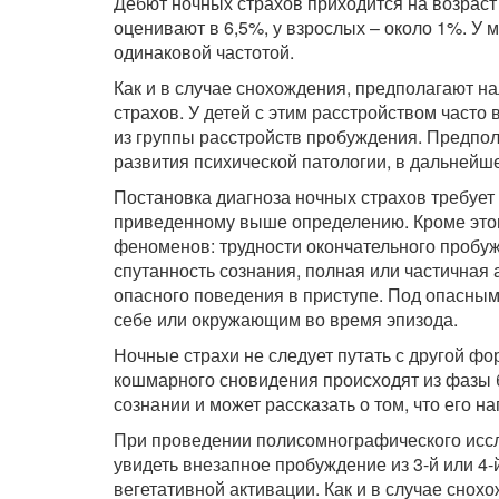
Дебют ночных страхов приходится на возраст 
оценивают в 6,5%, у взрослых – около 1%. У 
одинаковой частотой.
Как и в случае снохождения, предполагают н
страхов. У детей с этим расстройством часто
из группы расстройств пробуждения. Предпол
развития психической патологии, в дальнейш
Постановка диагноза ночных страхов требует
приведенному выше определению. Кроме этог
феноменов: трудности окончательного пробу
спутанность сознания, полная или частичная
опасного поведения в приступе. Под опасны
себе или окружающим во время эпизода.
Ночные страхи не следует путать с другой 
кошмарного сновидения происходят из фазы б
сознании и может рассказать о том, что его на
При проведении полисомнографического иссл
увидеть внезапное пробуждение из 3-й или 
вегетативной активации. Как и в случае сно