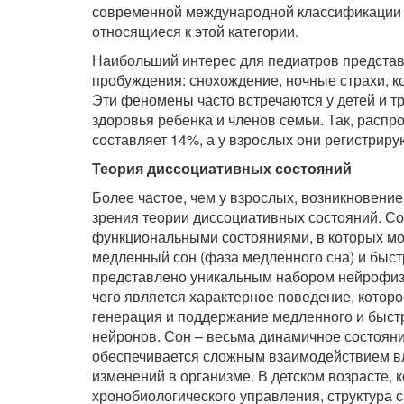
современной международной классификации ра
относящиеся к этой категории.
Наибольший интерес для педиатров представ
пробуждения: снохождение, ночные страхи, к
Эти феномены часто встречаются у детей и 
здоровья ребенка и членов семьи. Так, распр
составляет 14%, а у взрослых они регистриру
Теория диссоциативных состояний
Более частое, чем у взрослых, возникновени
зрения теории диссоциативных состояний. С
функциональными состояниями, в которых мо
медленный сон (фаза медленного сна) и быстр
представлено уникальным набором нейрофизи
чего является характерное поведение, котор
генерация и поддержание медленного и быст
нейронов. Сон – весьма динамичное состояни
обеспечивается сложным взаимодействием вл
изменений в организме. В детском возрасте, 
хронобиологического управления, структура 