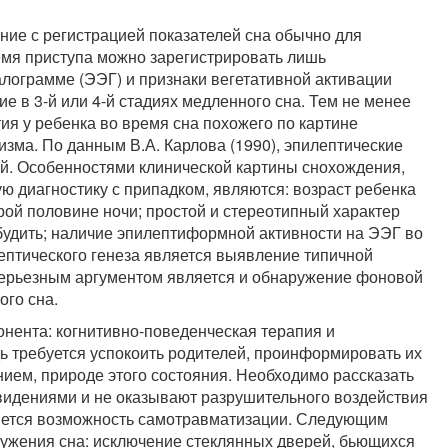
ие с регистрацией показателей сна обычно для
емя приступа можно зарегистрировать лишь
ограмме (ЭЭГ) и признаки вегетативной активации
ие в 3-й или 4-й стадиях медленного сна. Тем не менее
ия у ребенка во время сна похожего по картине
изма. По данным В.А. Карлова (1990), эпилептические
й. Особенностями клинической картины снохождения,
диагностику с припадком, являются: возраст ребенка
орой половине ночи; простой и стереотипный характер
будить; наличие эпилептиформной активности на ЭЭГ во
птического генеза является выявление типичной
Серьезным аргументом является и обнаружение фоновой
ого сна.
нента: когнитивно-поведенческая терапия и
ь требуется успокоить родителей, проинформировать их
нием, природе этого состояния. Необходимо рассказать
овидениями и не оказывают разрушительного воздействия
ляется возможность самотравматизации. Следующим
ружения сна: исключение стеклянных дверей, бьющихся