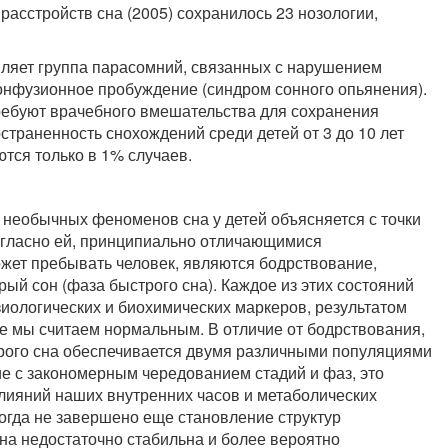
сстройств сна (2005) сохранилось 23 нозологии,
ляет группа парасомний, связанных с нарушением
онфузионное пробуждение (синдром сонного опьянения).
требуют врачебного вмешательства для сохранения
остраненность снохождений среди детей от 3 до 10 лет
ются только в 1% случаев.
е необычных феноменов сна у детей объясняется с точки
огласно ей, принципиально отличающимися
жет пребывать человек, являются бодрствование,
ый сон (фаза быстрого сна). Каждое из этих состояний
ологических и биохимических маркеров, результатом
ое мы считаем нормальным. В отличие от бодрствования,
рого сна обеспечивается двумя различными популяциями
е с закономерным чередованием стадий и фаз, это
ияний наших внутренних часов и метаболических
когда не завершено еще становление структур
сна недостаточно стабильна и более вероятно