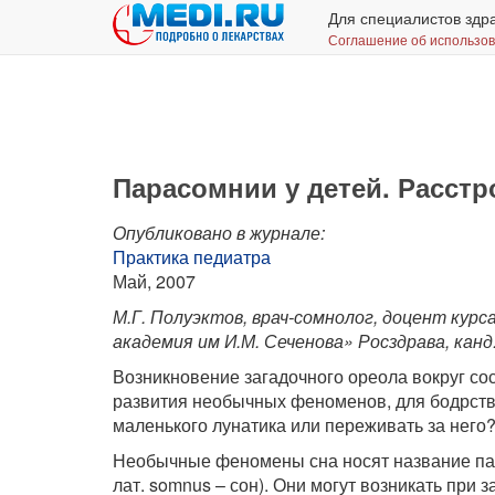
Для специалистов здр
Соглашение об использо
Парасомнии у детей. Расст
Опубликовано в журнале:
Практика педиатра
Май, 2007
М.Г. Полуэктов, врач-сомнолог, доцент кур
академия им И.М. Сеченова» Росздрава, канд.
Возникновение загадочного ореола вокруг со
развития необычных феноменов, для бодрств
маленького лунатика или переживать за него
Необычные феномены сна носят название пара
лат. somnus – сон). Они могут возникать при 