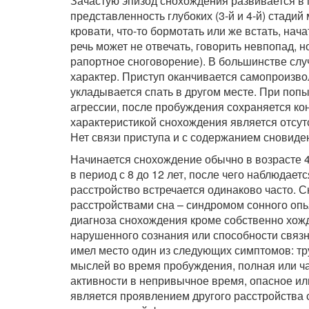
Зачастую эпизод снохождения развивается в 
представленность глубоких (3-й и 4-й) стадий
кровати, что-то бормотать или же встать, нач
речь может не отвечать, говорить невпопад, 
рапортное сноговорение). В большинстве сл
характер. Приступ оканчивается самопроизво
укладывается спать в другом месте. При попы
агрессии, после пробуждения сохраняется ко
характеристикой снохождения является отсут
Нет связи приступа и с содержанием сновиде
Начинается снохождение обычно в возрасте 4–
в период с 8 до 12 лет, после чего наблюдает
расстройство встречается одинаково часто. 
расстройствами сна – синдромом сонного опь
диагноза снохождения кроме собственно хожд
нарушенного сознания или способности связно
имел место один из следующих симптомов: тру
мыслей во время пробуждения, полная или ч
активности в непривычное время, опасное и
является проявлением другого расстройства 