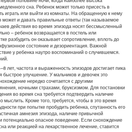
первой половине ночи, когда наиболее высока
 медленного сна. Ребенок может только присесть в
ать играть или выйти из комнаты. На обращенную к нему
но может и давать правильные ответы (так называемое
учаев действия во время эпизода носят бессмысленный
льно – ребенок возвращается в постель или
тке разбудить он оказывает сопротивление, вплоть до
нфузионное состояние и дезориентация. Важной
ствие у ребенка наутро воспоминаний о случившемся.
ний.
8 лет, частота и выраженность эпизодов достигает пика
ся быстрое улучшение. У мальчиков и девочек это
Снохождение нередко сочетается с другими
янения, ночными страхами, бруксизмом. Для постановки
ения во время сна требуется подтвердить наличие
 мыслить. Кроме того, требуется, чтобы в это время
дности при попытке пробудить ребенка, спутанность его
астичная амнезия эпизода, наличие привычной
ли потенциально опасное поведение. Если снохождение
сна или реакцией на лекарственное лечение, ставится