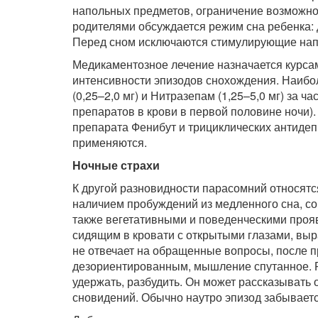
напольных предметов, ограничение возможнос
родителями обсуждается режим сна ребенка: д
Перед сном исключаются стимулирующие напит
Медикаментозное лечение назначается курсам
интенсивности эпизодов снохождения. Наиб
(0,25–2,0 мг) и Нитразепам (1,25–5,0 мг) за 
препаратов в крови в первой половине ночи)
препарата Фенибут и трициклических антидеп
применяются.
Ночные страхи
К другой разновидности парасомний относятс
наличием пробуждений из медленного сна, с
также вегетативными и поведенческими прояв
сидящим в кровати с открытыми глазами, вы
не отвечает на обращенные вопросы, после п
дезориентированным, мышление спутанное. Р
удержать, разбудить. Он может рассказывать
сновидений. Обычно наутро эпизод забываетс