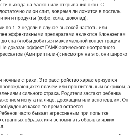
ти выхода на балкон или открывания окон. С
остаточно ли он спит, вовремя ли ложится в постель.
ки и продукты (кофе, кола, шоколад).
и по 1–3 недели в случае высокой частоты или
олее эффективными препаратами являются Клоназепам
час до сна (чтобы добиться максимальной концентрации
. Не доказан эффект ГАМК-эргического ноотропного
рессантов (Амитриптилин); несмотря на это, они широко
я ночные страхи. Это расстройство характеризуется
опровождающихся плачем или пронзительным вскриком, а
лениями сильного страха. Родители застают ребенка
ражением испуга на лице, дрожащим или вспотевшим. Он
робуждения какое-то время остается
ебенок часто бывает агрессивным при попытке
 о странных образах или вспоминать обрывки ярких
я.