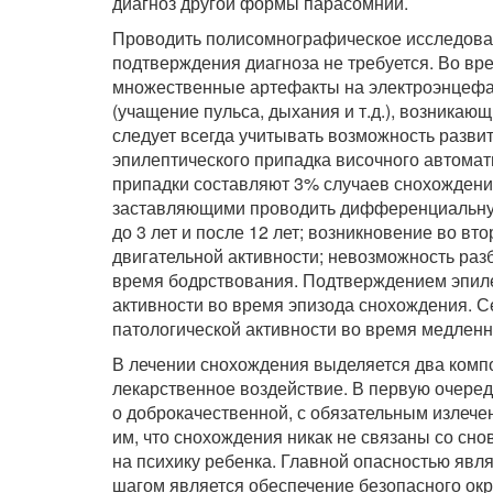
диагноз другой формы парасомнии.
Проводить полисомнографическое исследован
подтверждения диагноза не требуется. Во вр
множественные артефакты на электроэнцефал
(учащение пульса, дыхания и т.д.), возникающ
следует всегда учитывать возможность развит
эпилептического припадка височного автомат
припадки составляют 3% случаев снохождени
заставляющими проводить дифференциальную 
до 3 лет и после 12 лет; возникновение во вт
двигательной активности; невозможность раз
время бодрствования. Подтверждением эпиле
активности во время эпизода снохождения. 
патологической активности во время медленн
В лечении снохождения выделяется два компо
лекарственное воздействие. В первую очеред
о доброкачественной, с обязательным излече
им, что снохождения никак не связаны со сн
на психику ребенка. Главной опасностью яв
шагом является обеспечение безопасного ок