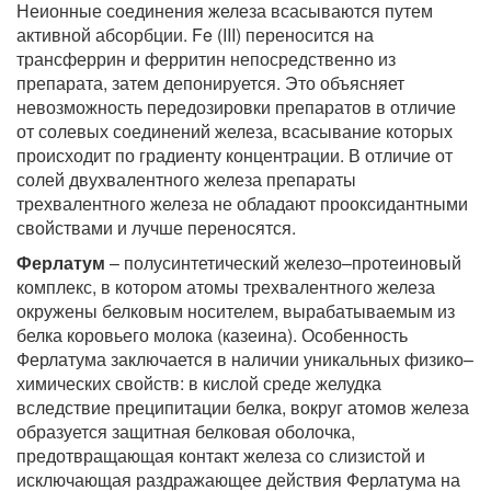
Неионные соединения железа всасываются путем
активной абсорбции. Fe (III) переносится на
трансферрин и ферритин непосредственно из
препарата, затем депонируется. Это объясняет
невозможность передозировки препаратов в отличие
от солевых соединений железа, всасывание которых
происходит по градиенту концентрации. В отличие от
солей двухвалентного железа препараты
трехвалентного железа не обладают прооксидантными
свойствами и лучше переносятся.
Ферлатум
– полусинтетический железо–протеиновый
комплекс, в котором атомы трехвалентного железа
окружены белковым носителем, вырабатываемым из
белка коровьего молока (казеина). Особенность
Ферлатума заключается в наличии уникальных физико–
химических свойств: в кислой среде желудка
вследствие преципитации белка, вокруг атомов железа
образуется защитная белковая оболочка,
предотвращающая контакт железа со слизистой и
исключающая раздражающее действия Ферлатума на