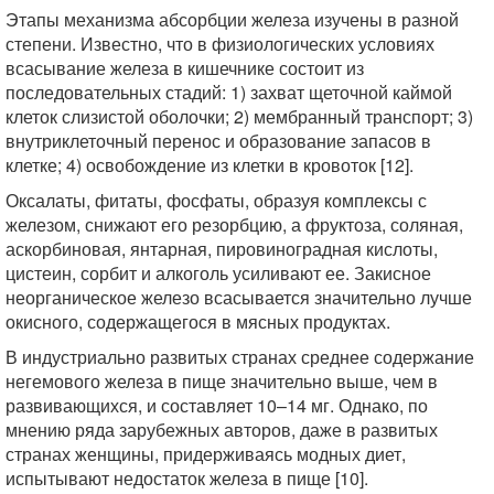
Этапы механизма абсорбции железа изучены в разной
степени. Известно, что в физиологических условиях
всасывание железа в кишечнике состоит из
последовательных стадий: 1) захват щеточной каймой
клеток слизистой оболочки; 2) мембранный транспорт; 3)
внутриклеточный перенос и образование запасов в
клетке; 4) освобождение из клетки в кровоток [12].
Оксалаты, фитаты, фосфаты, образуя комплексы с
железом, снижают его резорбцию, а фруктоза, соляная,
аскорбиновая, янтарная, пировиноградная кислоты,
цистеин, сорбит и алкоголь усиливают ее. Закисное
неорганическое железо всасывается значительно лучше
окисного, содержащегося в мясных продуктах.
В индустриально развитых странах среднее содержание
негемового железа в пище значительно выше, чем в
развивающихся, и составляет 10–14 мг. Однако, по
мнению ряда зарубежных авторов, даже в развитых
странах женщины, придерживаясь модных диет,
испытывают недостаток железа в пище [10].