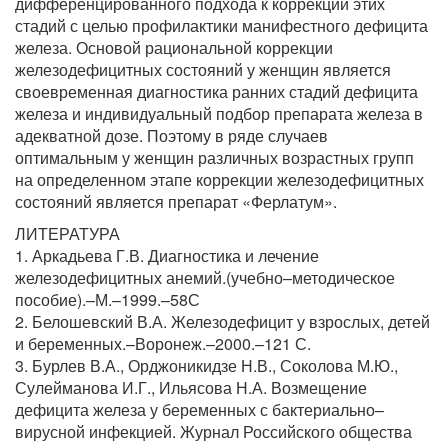
дифференцированного подхода к коррекции этих
стадий с целью профилактики манифестного дефицита
железа. Основой рациональной коррекции
железодефицитных состояний у женщин является
своевременная диагностика ранних стадий дефицита
железа и индивидуальный подбор препарата железа в
адекватной дозе. Поэтому в ряде случаев
оптимальным у женщин различных возрастных групп
на определенном этапе коррекции железодефицитных
состояний является препарат «Ферлатум».
ЛИТЕРАТУРА
1. Аркадьева Г.В. Диагностика и лечение
железодефицитных анемий.(учебно–методическое
пособие).–М.–1999.–58С
2. Белошевский В.А. Железодефицит у взрослых, детей
и беременных.–Воронеж.–2000.–121 С.
3. Бурлев В.А., Орджоникидзе Н.В., Соколова М.Ю.,
Сулейманова И.Г., Ильясова Н.А. Возмещение
дефицита железа у беременных с бактериально–
вирусной инфекцией. Журнал Российского общества