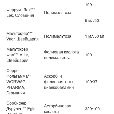
100
Феррум–Лек***
Полимальтоза
Lek, Словения
5 мл/50
Мальтофер***
Полимальтоза
1 мл/50 мг
Vifor, Швейцария
Мальтофер
Фолиевая кислота
Фол*** Vifor,
100
полимальтоза
Швейцария
Ферро–
Фольгамма**
Аскорб. и
WORWAG
фолиевая к–ты,
100/37
PHARMA,
цианкобаламин
Германия
Сорбифер
Аскорбиновая
Дурулес ** Egis,
320/100
кислота