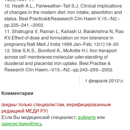
10. Heath A.L., Fairweather–Tait S.J. Clinical implications
of changes in the modern diet: iron intake, absorbtion and
status. Best Practical&Reasearch Clin Haem V.15.–N2.–
pp.225–241.–2002.
11. Shatrugna V, Raman L, Kailash U, Balakrishna N, Rao
KV.Effect of dose and formulation on iron tolerance in
pregnancy.Natl Med J India 1999 Jan–Feb; 12(1):18–20
12. Strai S.K.S., Bomford A., McArdle H.I. Iron transport
across cell membranes:molecular uder-standing of
duodenal and placental iron uptake. Best Practise &
Research Clin Haem.–V15.–N2.–pp.243–259.–2002.
1 февраля 2010 г.
Комментарии
(видны только специалистам, верифицированным
редакцией МЕДИ РУ)
Если Вы медицинский специалист,
войдите
или
зарегистрируйтесь