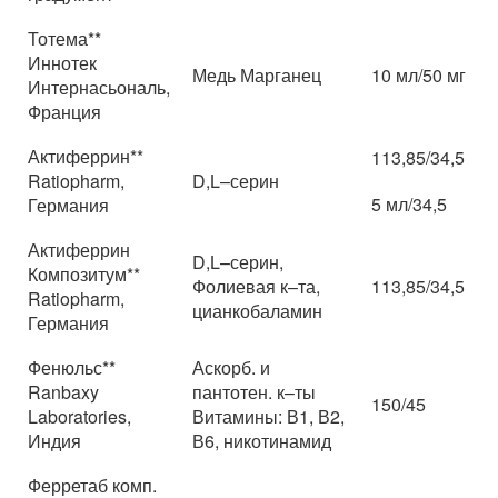
Тотема**
Иннотек
Медь Марганец
10 мл/50 мг
Интернасьональ,
Франция
Актиферрин**
113,85/34,5
Ratiopharm,
D,L–серин
5 мл/34,5
Германия
Актиферрин
D,L–серин,
Композитум**
Фолиевая к–та,
113,85/34,5
Ratiopharm,
цианкобаламин
Германия
Фенюльс**
Аскорб. и
Ranbaxy
пантотен. к–ты
150/45
Laboratories,
Витамины: В1, В2,
Индия
В6, никотинамид
Ферретаб комп.