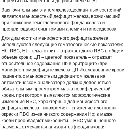
перейти в манифестный дефицит железа [5].
Заключительным этапом железодефицитных состояний
является манифестный дефицит железа, возникающий
при снижении гемоглобинового фонда железа и
проявляющаяся симптомами анемии и гипосидероза.
Для диагностики манифестного дефицита железа
используются следующие гематологические показатели:
Hb, RBC, Ht – гематокрит – отражает долю RBC в общем
объеме крови; ЦП – цветной показатель – отражает
относительное содержание Нb в эритроците (при
манифестном дефиците железа ЦП Исследование крови
пациента с манифестным дефицитом железа на
автоматическом анализаторе должно дополняться
обязательным просмотром мазка периферической
крови, при котором выявляются морфологические
изменения RBC, характерные для манифестного
дефицита железа: гипохромия – снижение плотности
окраски RBC из–за низкого содержания Нb; в мазке
крови преобладают микроциты – RBC уменьшенного
размера; отмечаются анизоцитоз (неодинаковая