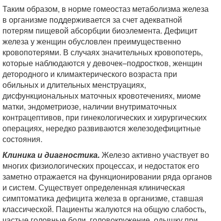
Таким образом, в норме гомеостаз метаболизма железа
в организме поддерживается за счет адекватной
потерям пищевой абсорбции биоэлемента. Дефицит
железа у женщин обусловлен преимущественно
кровопотерями. В случаях значительных кровопотерь,
которые наблюдаются у девочек–подростков, женщин
детородного и климактерического возраста при
обильных и длительных менструациях,
дисфункциональных маточных кровотечениях, миоме
матки, эндометриозе, наличии внутриматочных
контрацептивов, при гинекологических и хирургических
операциях, нередко развиваются железодефицитные
состояния.
Клиника и диагностика.
Железо активно участвует во
многих физиологических процессах, и недостаток его
заметно отражается на функционировании ряда органов
и систем. Существует определенная клиническая
симптоматика дефицита железа в организме, ставшая
классической. Пациенты жалуются на общую слабость,
частые головные боли, головокружение, одышку при