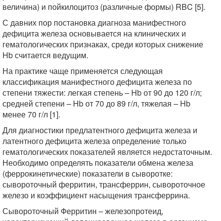
величина) и пойкилоцитоз (различные формы) RBC [5].
С давних пор постановка диагноза манифестного
дефицита железа основывается на клинических и
гематологических признаках, среди которых снижение
Hb считается ведущим.
На практике чаще применяется следующая
классификация манифестного дефицита железа по
степени тяжести: легкая степень – Hb от 90 до 120 г/л;
средней степени – Hb от 70 до 89 г/л, тяжелая – Hb
менее 70 г/л [1].
Для диагностики предлатентного дефицита железа и
латентного дефицита железа определение только
гематологических показателей является недостаточным.
Необходимо определять показатели обмена железа
(феррокинетические) показатели в сыворотке:
сывороточный ферритин, трансферрин, сывороточное
железо и коэффициент насыщения трансферрина.
Сывороточный Ферритин – железопротеид,