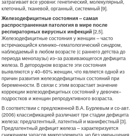
затрагивает все уровни: генетический, молекулярный,
клеточный, тканевой, органный, системный [9].
Железодефицитные состояния – самая
распространенная патология в мире после
респираторных вирусных инфекций
[2,5].
Железодефицитные состояния у женщин – часто
встречающийся клинико–гематологический синдром,
наблюдаемый в любом возрасте (с раннего детства до
периода менопаузы) из–за развивающегося дефицита
железа. В детородном возрасте эти состояния
выявляются у 40–60% женщин, что является одной из
причин развития железодефицитных состояний при
беременности. В связи с этим возрастает значение
коррекции железодефицитных состояний у девочек–
подростков и женщин репродуктивного возраста.
В соответствии с предложенной В.А. Бурлевым и со-авт.
(2006) классификацией различают три стадии дефицита
железа: предлатентный, латентный и манифестный [3].
Предлатентный дефицит железа – характеризуется
снижением запасов микроэлемента, но без уменьшения