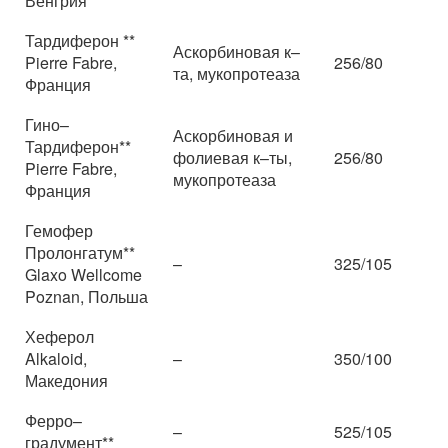
Венгрия
Тардиферон **
Аскорбиновая к–
Pierre Fabre,
256/80
та, мукопротеаза
Франция
Гино–
Аскорбиновая и
Тардиферон**
фолиевая к–ты,
256/80
Pierre Fabre,
мукопротеаза
Франция
Гемофер
Пролонгатум**
–
325/105
Glaxo Wellcome
Poznan, Польша
Хеферол
Alkaloid,
–
350/100
Македония
Ферро–
–
525/105
градумент**