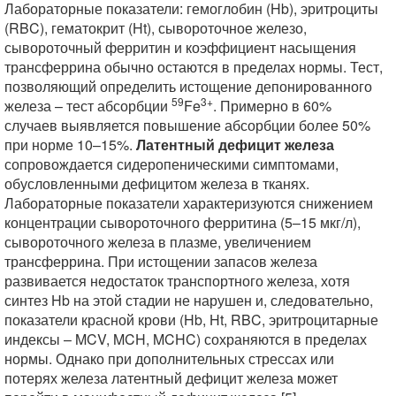
Лабораторные показатели: гемоглобин (Hb), эритроциты
(RBC), гематокрит (Ht), сывороточное железо,
сывороточный ферритин и коэффициент насыщения
трансферрина обычно остаются в пределах нормы. Тест,
позволяющий определить истощение депонированного
59
3+
железа – тест абсорбции
Fe
. Примерно в 60%
случаев выявляется повышение абсорбции более 50%
при норме 10–15%.
Латентный дефицит железа
сопровождается сидеропеническими симптомами,
обусловленными дефицитом железа в тканях.
Лабораторные показатели характеризуются снижением
концентрации сывороточного ферритина (5–15 мкг/л),
сывороточного железа в плазме, увеличением
трансферрина. При истощении запасов железа
развивается недостаток транспортного железа, хотя
синтез Hb на этой стадии не нарушен и, следовательно,
показатели красной крови (Hb, Ht, RBC, эритроцитарные
индексы – MCV, MCH, MCHC) сохраняются в пределах
нормы. Однако при дополнительных стрессах или
потерях железа латентный дефицит железа может