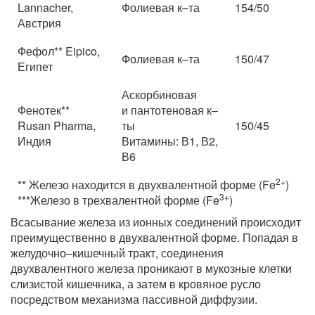
Lannacher,
Фолиевая к–та
154/50
Австрия
Фефол** Eipico,
Фолиевая к–та
150/47
Египет
Аскорбиновая
Фенотек**
и пантотеновая к–
Rusan Pharma,
ты
150/45
Индия
Витамины: В1, В2,
В6
2+
** Железо находится в двухвалентной форме (Fe
)
3+
***Железо в трехвалентной форме (Fe
)
Всасывание железа из ионных соединений происходит
преимущественно в двухвалентной форме. Попадая в
желудочно–кишечный тракт, соединения
двухвалентного железа проникают в мукозные клетки
слизистой кишечника, а затем в кровяное русло
посредством механизма пассивной диффузии.