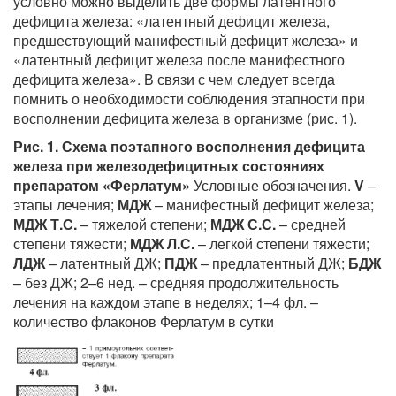
условно можно выделить две формы латентного
дефицита железа: «латентный дефицит железа,
предшествующий манифестный дефицит железа» и
«латентный дефицит железа после манифестного
дефицита железа». В связи с чем следует всегда
помнить о необходимости соблюдения этапности при
восполнении дефицита железа в организме (рис. 1).
Рис. 1. Схема поэтапного восполнения дефицита
железа при железодефицитных состояниях
препаратом «Ферлатум»
Условные обозначения.
V
–
этапы лечения;
МДЖ
– манифестный дефицит железа;
МДЖ Т.С.
– тяжелой степени;
МДЖ С.С.
– средней
степени тяжести;
МДЖ Л.С.
– легкой степени тяжести;
ЛДЖ
– латентный ДЖ;
ПДЖ
– предлатентный ДЖ;
БДЖ
– без ДЖ; 2–6 нед. – средняя продолжительность
лечения на каждом этапе в неделях; 1–4 фл. –
количество флаконов Ферлатум в сутки