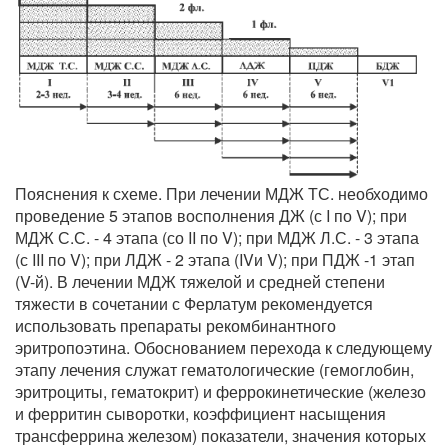
Пояснения к схеме. При лечении МДЖ ТС. необходимо
проведение 5 этапов восполнения ДЖ (с I по V); при
МДЖ С.С. - 4 этапа (со II по V); при МДЖ Л.С. - 3 этапа
(с III по V); при ЛДЖ - 2 этапа (IVи V); при ПДЖ -1 этап
(V-й). В лечении МДЖ тяжелой и средней степени
тяжести в сочетании с Ферлатум рекомендуется
использовать препараты рекомбинантного
эритропоэтина. Обоснованием перехода к следующему
этапу лечения служат гематологические (гемоглобин,
эритроциты, гематокрит) и феррокинетические (железо
и ферритин сыворотки, коэффициент насыщения
трансферрина железом) показатели, значения которых