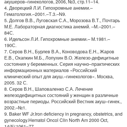
акушеров–гинекологов, 2006, №3, стр.11–14.
4. Дворецкий Л.И. Гипохромные анемии.–
Гематология.–2001.–Т.3.–N9.
5. Долгов В.В., Луговская С.А., Морозова В.Т., Почтарь
М.Е. Лабораторная диагностика анемий. –М.–2001.–
84С.
6. Идельсон Л.И. Гипохромные анемии.– М.1981.–
190С.
7. Серов В.Н., Бурлев В.А., Коноводова Е.Н., Жаров
Е.В., Охапкин М.Б., Лопухин В.О. Железо-дефицитные
состояния у беременных. Серия научно–практических
информационных материалов «Российский
клинический опыт для акуш.–гинекологов». Москва,
2005. 32 С.
8. Серов В.Н., Шаповаленко С.А. Лечение
железодефицитных состояний у женщин в различные
возрастные периоды. Российский Вестник акуш–гинек.,
2002.–№1.
9. Baker WF Jr.Iron deficiency in pregnancy, obstetrics, and
gynecology.Hematol Oncol Clin North Am 2000 Oct,
14(5):1061–77