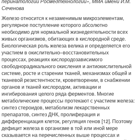
перинатологии Росмедтехнологий», ММА имени И.М.
Сеченова
Железо относится к незаменимым микроэлементам,
регулярное поступление которого абсолютно
необходимо для нормальной жизнедеятельности всех
живых организмов, обитающих в кислородной среде.
Биологическая роль железа велика и определяется его
участием в окислительно–восстановительных
процессах, реакциях кислородозависимого
свободнорадикального окисления и антиокислительной
системе, росте и старении тканей, механизмах общей и
тканевой резистентности, кроветворении, в снабжении
органов и тканей кислородом, активации и
ингибирования целого ряда ферментов. Многие
метаболические процессы протекают с участием железа:
синтез стероидов, метаболизм лекарственных
препаратов, синтез ДНК, пролиферация и
дифференциация клеток, регуляция генов [12]. Поэтому
дефицит железа в организме в той или иной мере
сказывается на перечисленных выше процессах и