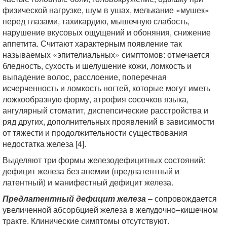
физической нагрузке, шум в ушах, мелькание «мушек»
перед глазами, тахикардию, мышечную слабость,
нарушение вкусовых ощущений и обоняния, снижение
аппетита. Считают характерным появление так
называемых «эпителиальных» симптомов: отмечается
бледность, сухость и шелушение кожи, ломкость и
выпадение волос, расслоение, поперечная
исчерченность и ломкость ногтей, которые могут иметь
ложкообразную форму, атрофия сосочков языка,
ангулярный стоматит, диспепсические расстройства и
ряд других, дополнительных проявлений в зависимости
от тяжести и продолжительности существования
недостатка железа [4].
Выделяют три формы железодефицитных состояний:
дефицит железа без анемии (предлатентный и
латентный) и манифестный дефицит железа.
Предлатентный дефицит железа
– сопровождается
увеличенной абсорбцией железа в желудочно–кишечном
тракте. Клинические симптомы отсутствуют.