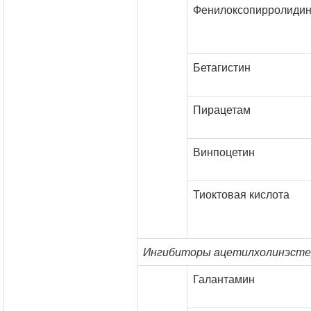
Фенилоксопирролиди
Бетагистин
Пирацетам
Винпоцетин
Тиоктовая кислота
Ингибиторы ацетилхолинэсте
Галантамин