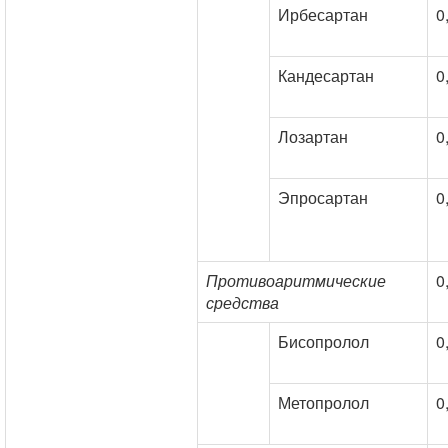
Ирбесартан
0
Кандесартан
0
Лозартан
0
Эпросартан
0
Противоаритмические
0
средства
Бисопролол
0
Метопролол
0