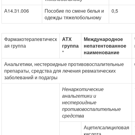
А14.31.006
Пособие по смене белья и
0,5
одежды тяжелобольному
Фармакотерапевтическ
АТХ
Международное
ая группа
группа
непатентованное
*
наименование
Анальгетики, нестероидные противовоспалительные
препараты, средства для лечения ревматических
заболеваний и подагры
Ненаркотические
анальгетики и
нестероидные
противовоспалительные
средства
Ацетилсалициловая
кислота