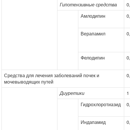
Гипотензивные средства
0
Амлодипин
0
Верапамил
0
Фелодипин
0
Средства для лечения заболеваний почек и
0
мочевыводящих путей
Диуретики
1
Гидрохлоротиазид
0
Индапамид
0