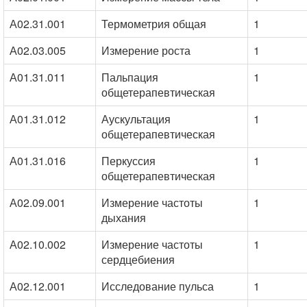
А02.31.001
Термометрия общая
1
А02.03.005
Измерение роста
1
А01.31.011
Пальпация
1
общетерапевтическая
А01.31.012
Аускультация
1
общетерапевтическая
А01.31.016
Перкуссия
1
общетерапевтическая
А02.09.001
Измерение частоты
1
дыхания
А02.10.002
Измерение частоты
1
сердцебиения
А02.12.001
Исследование пульса
1