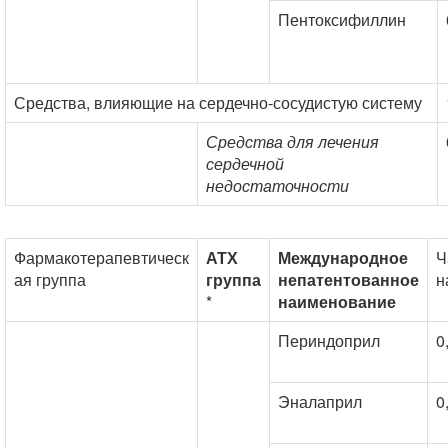
Пентоксифиллин
Средства, влияющие на сердечно-сосудистую систему
Средства для лечения
сердечной
недостаточности
Фармакотерапевтическ
АТХ
Международное
Ч
ая группа
группа
непатентованное
н
*
наименование
Периндоприл
0
Эналаприл
0