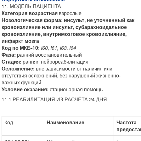
11. МОДЕЛЬ ПАЦИЕНТА
Категория возрастная
взрослые
Нозологическая форма:
инсульт, не уточненный как
кровоизлияние или инсульт, субарахноидальное
кровоизлияние, внутримозговое кровоизлияние,
инфаркт мозга
Код по МКБ-10:
I60, I61, I63, I64
Фаза:
ранний восстановительный
Стадия:
ранняя нейрореабилитация
Осложнение:
вне зависимости от наличия или
отсутствия осложнений, без нарушений жизненно-
важных функций
Условие оказания:
стационарная помощь
11.1 РЕАБИЛИТАЦИЯ ИЗ РАСЧЁТА 24 ДНЯ
Код
Наименование
Частота
предоста