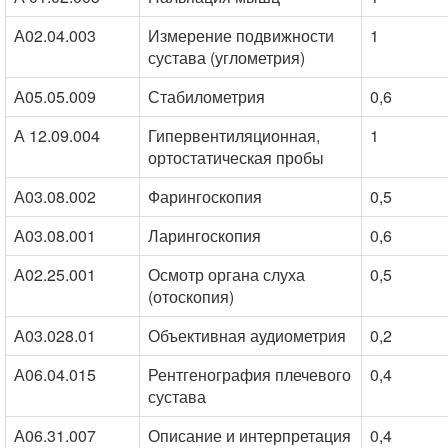
А02.04.003
Измерение подвижности
1
сустава (углометрия)
А05.05.009
Стабилометрия
0,6
А 12.09.004
Гипервентиляционная,
1
ортостатическая пробы
А03.08.002
Фарингоскопия
0,5
А03.08.001
Ларингоскопия
0,6
А02.25.001
Осмотр органа слуха
0,5
(отоскопия)
А03.028.01
Объективная аудиометрия
0,2
А06.04.015
Рентгенография плечевого
0,4
сустава
А06.31.007
Описание и интерпретация
0,4