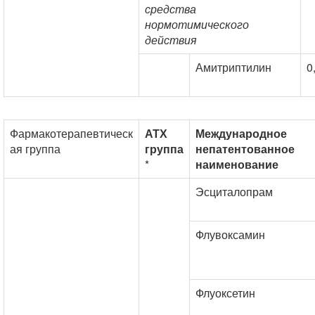
средства
нормотимического
действия
Амитриптилин
0
Фармакотерапевтическ
АТХ
Международное
ая группа
группа
непатентованное
*
наименование
Эсциталопрам
Флувоксамин
Флуоксетин