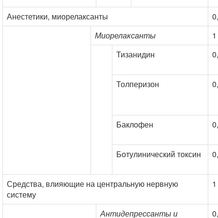
Анестетики, миорелаксанты
0
Миорелаксанты
1
Тизанидин
0
Толперизон
0
Баклофен
0
Ботулинический токсин
0
Средства, влияющие на центральную нервную
1
систему
Антидепрессанты и
0