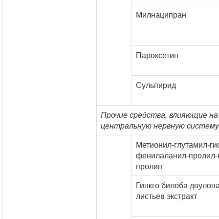
Милнаципран
Пароксетин
Сульпирид
Прочие средства, влияющие на
центральную нервную систему
Метионил-глутамил-ги
фенилаланил-пролил-
пролин
Гинкго билоба двулоп
листьев экстракт