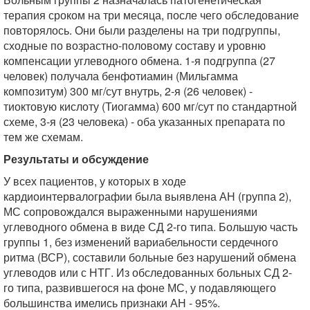
терапия сроком на три месяца, после чего обследование
повторялось. Они были разделены на три подгруппы,
сходные по возрастно-половому составу и уровню
компенсации углеводного обмена. 1-я подгруппа (27
человек) получала бенфотиамин (Мильгамма
композитум) 300 мг/сут внутрь, 2-я (26 человек) -
тиоктовую кислоту (Тиогамма) 600 мг/сут по стандартной
схеме, 3-я (23 человека) - оба указанных препарата по
тем же схемам.
Результаты и обсуждение
У всех пациентов, у которых в ходе
кардиоинтервалографии была выявлена АН (группа 2),
МС сопровождался выраженными нарушениями
углеводного обмена в виде СД 2-го типа. Большую часть
группы 1, без изменений вариабельности сердечного
ритма (ВСР), составили больные без нарушений обмена
углеводов или с НТГ. Из обследованных больных СД 2-
го типа, развившегося на фоне МС, у подавляющего
большинства имелись признаки АН - 95%.