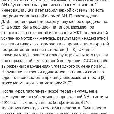
АН обусловлено нарушением парасимпатической
иннервации ЖКТ и гепатобилиарной системы, то есть
гастроинтестинальной формой АН. Происхождение
ДЖВП по гиперкинетическому типу менее определенно.
Она может быть реакцией на гипергликемию при
относительно сохранной иннервации ЖКТ, аналогичной
усилению моторики желудка, результатом неадекватной
секреции кишечных гормонов или проявлением скрытой
гастроинтестинальной патологии [1, 10]. Сходные
причины могут привести к дисфункции желчного пузыря
при нормальной вегетативной иннервации ССС и слабо
выраженных нарушениях углеводного обмена при МС.
Нарушения секреции адипокинов, активация симпато-
адреналовой системы при инсулинорезистентности [8]
также могут влиять на моторику ЖКТ.
После курса патогенетической терапии улучшение
самочувствия и субъективных проявлений АН отметили
59% больных, получавших бенфотиамин, 62% -
тиоктовую кислоту и 78% - оба препарата. Лучше всего
на лечение реагировали липотимия и легкие нарушения