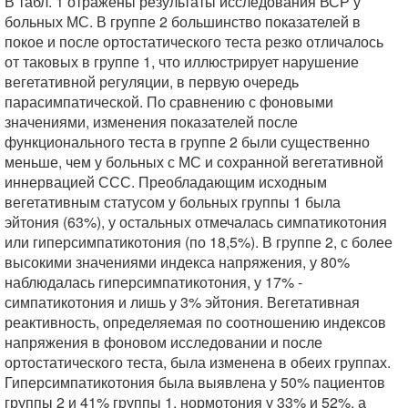
В табл. 1 отражены результаты исследования ВСР у
больных МС. В группе 2 большинство показателей в
покое и после ортостатического теста резко отличалось
от таковых в группе 1, что иллюстрирует нарушение
вегетативной регуляции, в первую очередь
парасимпатической. По сравнению с фоновыми
значениями, изменения показателей после
функционального теста в группе 2 были существенно
меньше, чем у больных с МС и сохранной вегетативной
иннервацией ССС. Преобладающим исходным
вегетативным статусом у больных группы 1 была
эйтония (63%), у остальных отмечалась симпатикотония
или гиперсимпатикотония (по 18,5%). В группе 2, с более
высокими значениями индекса напряжения, у 80%
наблюдалась гиперсимпатикотония, у 17% -
симпатикотония и лишь у 3% эйтония. Вегетативная
реактивность, определяемая по соотношению индексов
напряжения в фоновом исследовании и после
ортостатического теста, была изменена в обеих группах.
Гиперсимпатикотония была выявлена у 50% пациентов
группы 2 и 41% группы 1, нормотония у 33% и 52%, а