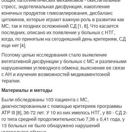
стресс, эндотелиальная дисфункция, накопление
конечных продуктов гликозилирования, дисбаланс
цитокинов, которые играют важную роль в развитии как
МС, так и поздних осложнений СД [1, 8]. Что касается
последних, описано их появление у больных с НТГ,
когда, по принятым на сегодняшний день критериям, СД
еще нет [4].
Поэтому целью исследования стало выявление
вегетативной дисфункции у больных с МС и различными
нарушениями углеводного обмена; выяснение ее связи
с АН и изучение возможностей медикаментозной
терапии.
Материалы и методы
Были обследованы 103 пациента с МС,
диагностированным с помощью критериев программы
ATP III [8], 36-72 лет. У 10 из них имелось НТГ, у 80 - СД 2-
го типа средней продолжительностью 7,36 ± 0,41 года, у
13 больных не было обнаружено нарушений
углеводного обмена.