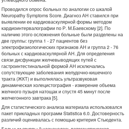
Проводился опрос больных по аналогии со шкалой
Neuropathy Symptoms Score. Диагноз АН ставился при
выявлении ее кардиоваскулярной формы методом
кардиоинтервалографии по Р. М.Баевскому [2]. По
наличию этого осложнения больные были разделены на
две группы: группа 1 - 27 пациентов без
электрофизиологических признаков АН и группа 2 - 76
больных с кардиоваскулярной АН. Для определения
связи дисфункции желчевыводящих путей с
гастроинтестинальной формой АН исключались
сопутствующие заболевания желудочно-кишечного
тракта (ЖКТ) и выполнялась ультразвуковая
динамическая холецистография - измерение объема
желчного пузыря натощак и спустя 45 минут после
желчегонного завтрака [5].
Для статистического анализа материала использовался
пакет прикладных программ Statistica 6.0. Достоверность
различий оценивалась с помощью критерия Стьюдента.
Больным группы 2 назначалась патогенетическая