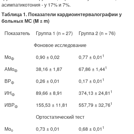
асимпатикотония - у 17% и 7%.
Таблица 1. Показатели кардиоинтервалографии у
больных МС (M ± m)
Показатель
Группа 1 (n = 27)
Группа 2 (n = 76)
Фоновое исследование
1
Мо
0,90 ± 0,02
0,77 ± 0,01
ф
1
АМо
38,16 ± 1,87
67,86 ± 1,44
ф
1
ВР
0,26 ± 0,01
0,17 ± 0,01
ф
1
ИН
89,66 ± 8,91
374,13 ± 24,81
ф
1
ИВР
155,53 ± 11,81
557,79 ± 32,76
ф
Ортостатический тест
1
Мо
0,73 ± 0,01
0,68 ± 0,01
о