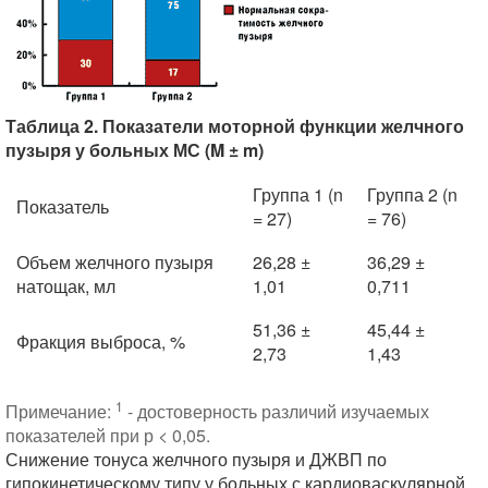
Таблица 2. Показатели моторной функции желчного
пузыря у больных МС (M ± m)
Группа 1 (n
Группа 2 (n
Показатель
= 27)
= 76)
Объем желчного пузыря
26,28 ±
36,29 ±
натощак, мл
1,01
0,711
51,36 ±
45,44 ±
Фракция выброса, %
2,73
1,43
1
Примечание:
- достоверность различий изучаемых
показателей при р < 0,05.
Снижение тонуса желчного пузыря и ДЖВП по
гипокинетическому типу у больных с кардиоваскулярной