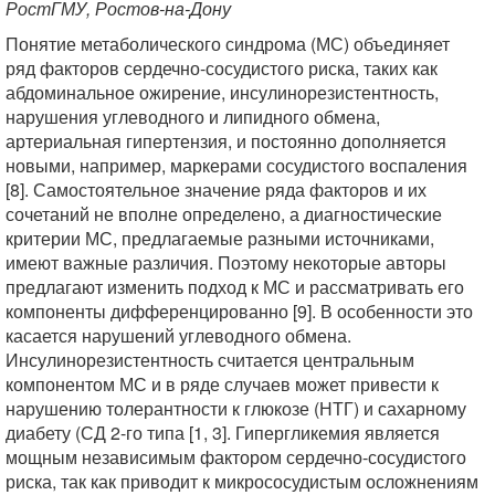
РостГМУ, Ростов-на-Дону
Понятие метаболического синдрома (МС) объединяет
ряд факторов сердечно-сосудистого риска, таких как
абдоминальное ожирение, инсулинорезистентность,
нарушения углеводного и липидного обмена,
артериальная гипертензия, и постоянно дополняется
новыми, например, маркерами сосудистого воспаления
[8]. Самостоятельное значение ряда факторов и их
сочетаний не вполне определено, а диагностические
критерии МС, предлагаемые разными источниками,
имеют важные различия. Поэтому некоторые авторы
предлагают изменить подход к МС и рассматривать его
компоненты дифференцированно [9]. В особенности это
касается нарушений углеводного обмена.
Инсулинорезистентность считается центральным
компонентом МС и в ряде случаев может привести к
нарушению толерантности к глюкозе (НТГ) и сахарному
диабету (СД 2-го типа [1, 3]. Гипергликемия является
мощным независимым фактором сердечно-сосудистого
риска, так как приводит к микрососудистым осложнениям