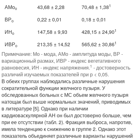
1
АМо
43,68 ± 2,28
70,48 ± 1,38
о
ВР
0,22 ± 0,01
0,18 ± 0,01
о
1
ИН
147,58 ± 9,93
428,15 ± 24,90
о
1
ИВР
213,35 ± 14,52
565,62 ± 30,86
о
Примечание: Мо - мода, АМо - амплитуда моды, ВР -
вариационный размах, ИВР - индекс вегетативного
1
равновесия, ИН - индекс напряжения.
- достоверность
различий изучаемых показателей при р < 0,05.
В обеих группах наблюдались различные нарушения
сократительной функции желчного пузыря. У
обследованных больных с МС объем желчного пузыря
натощак был выше нормальных значений, приводимых
в литературе [5]. Однако при наличии
кардиоваскулярной АН он был достоверно больше, чем
при ее отсутствии (табл. 2). Фракция выброса, напротив,
имела тенденцию к снижению в группе 2. Однако этот
показатель объединяет различные варианты нарушений