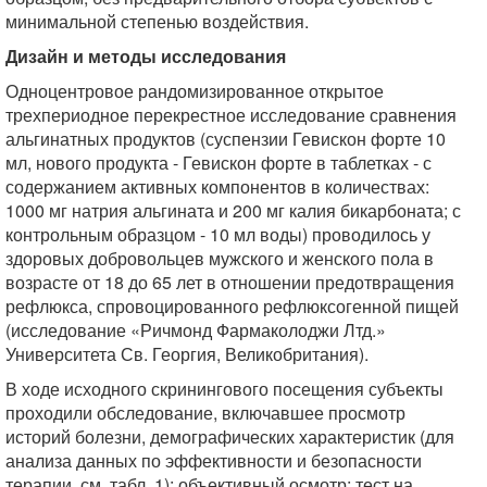
минимальной степенью воздействия.
Дизайн и методы исследования
Одноцентровое рандомизированное открытое
трехпериодное перекрестное исследование сравнения
альгинатных продуктов (суспензии Гевискон форте 10
мл, нового продукта - Гевискон форте в таблетках - с
содержанием активных компонентов в количествах:
1000 мг натрия альгината и 200 мг калия бикарбоната; с
контрольным образцом - 10 мл воды) проводилось у
здоровых добровольцев мужского и женского пола в
возрасте от 18 до 65 лет в отношении предотвращения
рефлюкса, спровоцированного рефлюксогенной пищей
(исследование «Ричмонд Фармаколоджи Лтд.»
Университета Св. Георгия, Великобритания).
В ходе исходного скринингового посещения субъекты
проходили обследование, включавшее просмотр
историй болезни, демографических характеристик (для
анализа данных по эффективности и безопасности
терапии, см. табл. 1); объективный осмотр; тест на