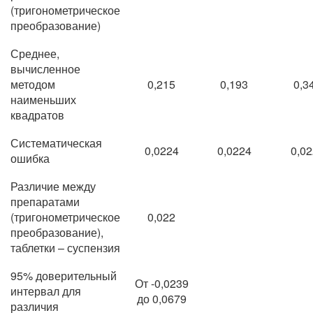
(тригонометрическое
преобразование)
Среднее,
вычисленное
методом
0,215
0,193
0,3
наименьших
квадратов
Систематическая
0,0224
0,0224
0,0
ошибка
Различие между
препаратами
(тригонометрическое
0,022
преобразование),
таблетки – суспензия
95% доверительный
От -0,0239
интервал для
до 0,0679
различия