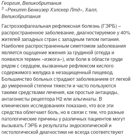
Георгия, Великобритания
3
«Рекитт Бенкизер Хэлскер Лтд», Халл,
Великобритания
Гастроэзофагеальная рефлюксная болезнь (ГЭРБ) –
распространенное заболевание, диагностируемое у 40%
жителей западных стран с западным типом питания.
Наиболее распространенным симптомом заболевания
является ощущение жжения за грудиной (откуда и
появился термин «изжога»), или боли в области груди
рядом с сердцем, вызванные рефлюксом кислого
содержимого желудка в незащищенный пищевод.
Большинство больных страдают заболеванием от легкой
до умеренной степени тяжести и часто пользуются
такими средствами лечения, как простые антациды,
антагонисты рецептора H2 или альгинаты. В
клинических исследованиях показано, что все эти
средства облегчают боль, но в связи с тем, что разные
патологические причины у различных пациентов могут
вызывать ГЭРБ и результаты эндоскопической и
гистологической диагностики не всегда соответствуют