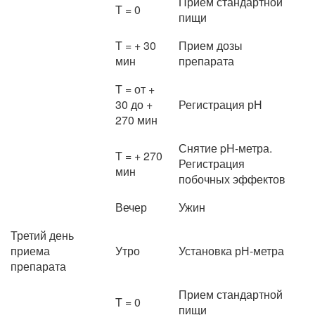
Прием стандартной
T = 0
пищи
T = + 30
Прием дозы
мин
препарата
T = от +
30 до +
Регистрация рН
270 мин
Снятие pH-метра.
T = + 270
Регистрация
мин
побочных эффектов
Вечер
Ужин
Третий день
приема
Утро
Установка рН-метра
препарата
Прием стандартной
T = 0
пищи