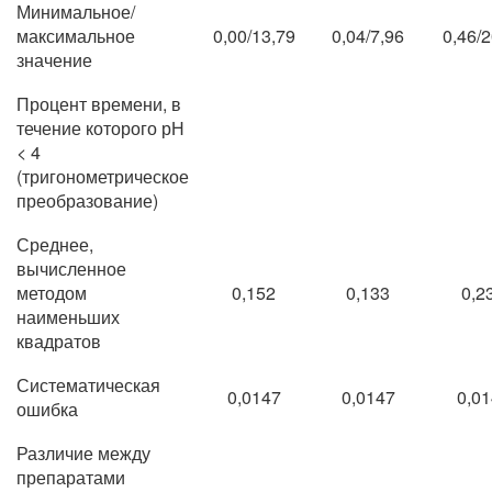
Минимальное/
максимальное
0,00/13,79
0,04/7,96
0,46/2
значение
Процент времени, в
течение которого рН
< 4
(тригонометрическое
преобразование)
Среднее,
вычисленное
методом
0,152
0,133
0,2
наименьших
квадратов
Систематическая
0,0147
0,0147
0,0
ошибка
Различие между
препаратами