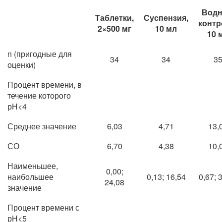
Вод
Таблетки,
Суспензия,
контр
2×500 мг
10 мл
10 
n (пригодные для
34
34
3
оценки)
Процент времени, в
течение которого
рН<4
Среднее значение
6,03
4,71
13,
СО
6,70
4,38
10,
Наименьшее,
0,00;
наибольшее
0,13; 16,54
0,67; 
24,08
значение
Процент времени с
рН<5