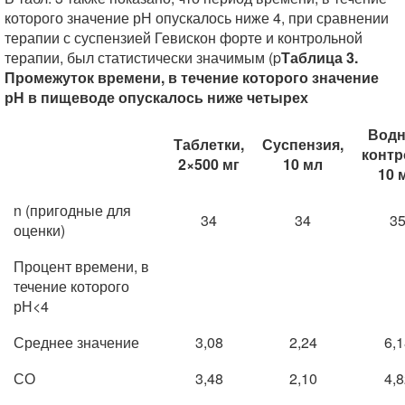
которого значение рН опускалось ниже 4, при сравнении
терапии с суспензией Гевискон форте и контрольной
терапии, был статистически значимым (p
Таблица 3.
Промежуток времени, в течение которого значение
рН в пищеводе опускалось ниже четырех
Вод
Таблетки,
Суспензия,
контр
2×500 мг
10 мл
10 
n (пригодные для
34
34
3
оценки)
Процент времени, в
течение которого
рН<4
Среднее значение
3,08
2,24
6,1
СО
3,48
2,10
4,8