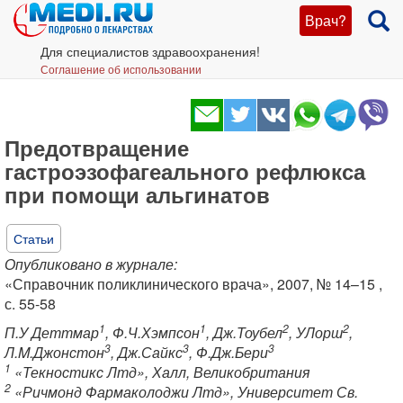
Врач?
Для специалистов здравоохранения!
Соглашение об использовании
Предотвращение
гастроэзофагеального рефлюкса
при помощи альгинатов
Статьи
Опубликовано в журнале:
«Справочник поликлинического врача», 2007, № 14–15 ,
с. 55-58
1
1
2
2
П.У Деттмар
, Ф.Ч.Хэмпсон
, Дж.Тоубел
, УЛорш
,
3
3
3
Л.M.Джонстон
, Дж.Сайкс
, Ф.Дж.Бери
1
«Текностикс Лтд», Халл, Великобритания
2
«Ричмонд Фармаколоджи Лтд», Университет Св.