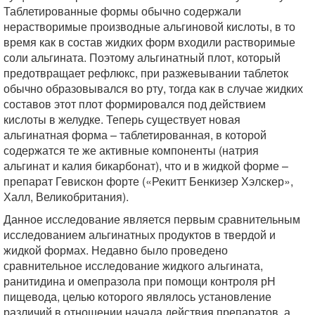
Таблетированные формы обычно содержали
нерастворимые производные альгиновой кислоты, в то
время как в состав жидких форм входили растворимые
соли альгината. Поэтому альгинатный плот, который
предотвращает рефлюкс, при разжевывании таблеток
обычно образовывался во рту, тогда как в случае жидких
составов этот плот формировался под действием
кислоты в желудке. Теперь существует новая
альгинатная форма – таблетированная, в которой
содержатся те же активные компоненты (натрия
альгинат и калия бикарбонат), что и в жидкой форме –
препарат Гевискон форте («Рекитт Бенкизер Хэлскер»,
Халл, Великобритания).
Данное исследование является первым сравнительным
исследованием альгинатных продуктов в твердой и
жидкой формах. Недавно было проведено
сравнительное исследование жидкого альгината,
ранитидина и омепразола при помощи контроля рН
пищевода, целью которого являлось установление
различий в отношении начала действия препаратов, а