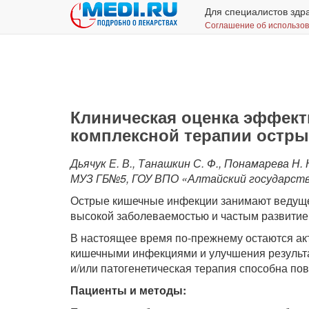
Для специалистов здр
Соглашение об использо
Клиническая оценка эффект
комплексной терапии остр
Дьячук Е. В., Танашкин С. Ф., Понамарева Н. Н
МУЗ ГБ№5, ГОУ ВПО «Алтайский государств
Острые кишечные инфекции занимают ведущее
высокой заболеваемостью и частым развити
В настоящее время по-прежнему остаются а
кишечными инфекциями и улучшения результат
и/или патогенетическая терапия способна повл
Пациенты и методы: