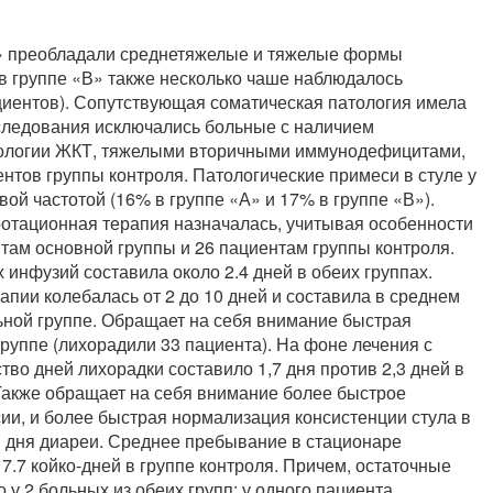
А» преобладали среднетяжелые и тяжелые формы
, в группе «В» также несколько чаше наблюдалось
циентов). Сопутствующая соматическая патология имела
сследования исключались больные с наличием
тологии ЖКТ, тяжелыми вторичными иммунодефицитами,
нтов группы контроля. Патологические примеси в стуле у
вой частотой (16% в группе «А» и 17% в группе «В»).
отационная терапия назначалась, учитывая особенности
нтам основной группы и 26 пациентам группы контроля.
инфузий составила около 2.4 дней в обеих группах.
пии колебалась от 2 до 10 дней и составила в среднем
ольной группе. Обращает на себя внимание быстрая
руппе (лихорадили 33 пациента). На фоне лечения с
о дней лихорадки составило 1,7 дня против 2,3 дней в
 Также обращает на себя внимание более быстрое
и, и более быстрая нормализация консистенции стула в
4,1 дня диареи. Среднее пребывание в стационаре
 7.7 койко-дней в группе контроля. Причем, остаточные
 у 2 больных из обеих групп: у одного пациента