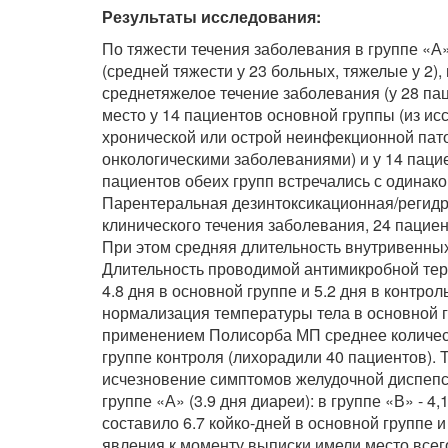
Результаты исследования:
По тяжести течения заболевания в группе «
(средней тяжести у 23 больных, тяжелые у 2)
среднетяжелое течение заболевания (у 28 па
место у 14 пациентов основной группы (из и
хронической или острой неинфекционной па
онкологическими заболеваниями) и у 14 пацие
пациентов обеих групп встречались с одинако
Парентеральная дезинтоксикационная/регидр
клинического течения заболевания, 24 пацие
При этом средняя длительность внутривенных 
Длительность проводимой антимикробной тера
4.8 дня в основной группе и 5.2 дня в контр
нормализация температуры тела в основной г
применением Полисорба МП среднее количеств
группе контроля (лихорадили 40 пациентов).
исчезновение симптомов желудочной диспепси
группе «А» (3.9 дня диареи): в группе «В» - 
составило 6.7 койко-дней в основной группе и
явления к моменту выписки имели место всего