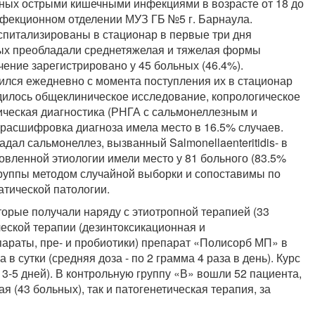
ных острыми кишечными инфекциями в возрасте от 18 до
нфекционном отделении МУЗ ГБ №5 г. Барнаула.
питализированы в стационар в первые три дня
ых преобладали среднетяжелая и тяжелая формы
ечение зарегистрировано у 45 больных (46.4%).
ился ежедневно с момента поступления их в стационар
дилось общеклиническое исследование, копрологическое
ическая диагностика (РНГА с сальмонеллезным и
расшифровка диагноза имела место в 16.5% случаев.
л сальмонеллез, вызванный Salmonellaenteritidis- в
вленной этиологии имели место у 81 больного (83.5%
группы методом случайной выборки и сопоставимы по
атической патологии.
торые получали наряду с этиотропной терапией (33
ческой терапии (дезинтоксикационная и
араты, пре- и пробиотики) препарат «Полисорб МП» в
 в сутки (средняя доза - по 2 грамма 4 раза в день). Курс
 3-5 дней). В контрольную группу «В» вошли 52 пациента,
я (43 больных), так и патогенетическая терапия, за