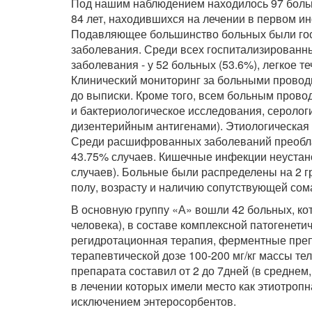
Под нашим наблюдением находилось 97 боль
84 лет, находившихся на лечении в первом и
Подавляющее большинство больных были гос
заболевания. Среди всех госпитализированн
заболевания - у 52 больных (53.6%), легкое т
Клинический мониторинг за больными провод
до выписки. Кроме того, всем больным прово
и бактериологическое исследования, серолог
дизентерийным антигенами). Этиологическая 
Среди расшифрованных заболеваний преоблада
43.75% случаев. Кишечные инфекции неустано
случаев). Больные были распределены на 2 
полу, возрасту и наличию сопутствующей сом
В основную группу «А» вошли 42 больных, ко
человека), в составе комплексной патогенети
регидротационная терапия, ферментные преп
терапевтической дозе 100-200 мг/кг массы тела
препарата составил от 2 до 7дней (в среднем,
в лечении которых имели место как этиотропна
исключением энтеросорбентов.