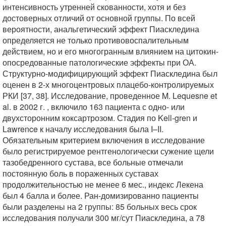
интенсивность утренней скованности, хотя и без
достоверных отличий от основной группы. По всей
вероятности, анальгетический эффект Пиаскледина
определяется не только противовоспалительным
действием, но и его многогранным влиянием на цитокин-
опосредованные патологические эффекты при ОА.
Структурно-модифицирующий эффект Пиаскледина был
оценен в 2-х многоцентровых плацебо-контролируемых
РКИ [37, 38]. Исследование, проведенное M. Lequesne et
al. в 2002 г. , включило 163 пациента с одно- или
двухсторонним коксартрозом. Стадия по Kell-gren и
Lawrence к началу исследования была I–II.
Обязательным критерием включения в исследование
было регистрируемое рентгенологически сужение щели
тазобедренного сустава, все больные отмечали
постоянную боль в пораженных суставах
продолжительностью не менее 6 мес., индекс Лекена
был 4 балла и более. Ран-домизированно пациенты
были разделены на 2 группы: 85 больных весь срок
исследования получали 300 мг/сут Пиаскледина, а 78