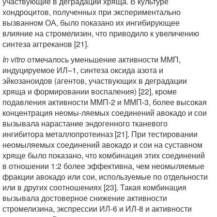
участвующие в деградации хряща. В культуре
хондроцитов, полученных при экспериментально
вызванном ОА, было показано их ингибирующее
влияние на стромелизин, что приводило к увеличению
синтеза аггреканов [21].
In vitro
отмечалось уменьшение активности ММП,
индуцируемое ИЛ–1, синтеза оксида азота и
эйкозаноидов (агентов, участвующих в деградации
хряща и формировании воспаления) [22], кроме
подавления активности ММП-2 и ММП-3, более высокая
концентрация неомы-ляемых соединений авокадо и сои
вызывала нарастание эндогенного тканевого
ингибитора металлопротеиназ [21]. При тестировании
неомыляемых соединений авокадо и сои на суставном
хряще было показано, что комбинация этих соединений
в отношении 1:2 более эффективна, чем неомыляемые
фракции авокадо или сои, используемые по отдельности
или в других соотношениях [23]. Такая комбинация
вызывала достоверное снижение активности
стромелизина, экспрессии ИЛ-6 и ИЛ-8 и активности