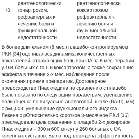
рентгенологически
рентгенологически
10.
гонартрозом,
коксартрозом,
рефрактерных к
рефрактерных к
лечению боли и
лечению боли и
функциональной
функциональной
недостаточности
недостаточности
В более длительном (8 мес.) плацебо-контролируемом
РКИ [34] оценивалась динамика количественных
показателей, отражающих боль при ОА за 6 мес. терапии
у 164 больных с гон- и коксартрозом, а также сохранение
эффекта в течение 2-х мес. наблюдения после
окончания приема препаратов. Достоверное
превосходство Пиаскледина по сравнению с плацебо
было показано по следующим параметрам: уменьшение
боли (оценка по визуально-аналоговой шкале (ВАШ), мм)
с р=0,003; уменьшение функционального индекса
Лекена с pОтносительно короткое 3-месячное РКИ [35]
преследовало цель сравнения с плацебо 2-х дозировок
Пиаскледина – 300 и 600 мг/сут у 260 больных с ОА
коленных суставов. Было подтверждена эффективность