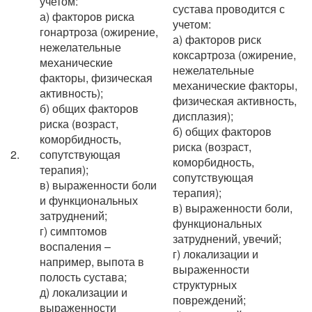
учетом:
сустава проводится с
а) факторов риска
учетом:
гонартроза (ожирение,
а) факторов риск
нежелательные
коксартроза (ожирение,
механические
нежелательные
факторы, физическая
механические факторы,
активность);
физическая активность,
б) общих факторов
дисплазия);
риска (возраст,
б) общих факторов
коморбидность,
риска (возраст,
2.
сопутствующая
коморбидность,
терапия);
сопутствующая
в) выраженности боли
терапия);
и функциональных
в) выраженности боли,
затруднений;
функциональных
г) симптомов
затруднений, увечий;
воспаления –
г) локализации и
например, выпота в
выраженности
полость сустава;
структурных
д) локализации и
повреждений;
выраженности