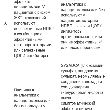
эффекте
анальгетики с
парацетамола. У
парацетамолом или без
пациентов с риском
используют у
ЖКТ-осложнений
пациентов, которым
6.
используют
НПВП, включая ЦОГ-2
неселективные НПВП
ингибиторы,
в комбинации с
противопоказаны, или
эффективными
они не эффективны и/
гастропротекторами
или плохо переносимы
или селективные
ЦОГ-2 ингибиторы
SYSADOA (глюкозамин
сульфат, хондроитин
сульфат, неомыляемые
соединения авокадо и
сои, диацереин,
Опиоидные
гиалуроновая кислота)
анальгетики с
имеют
парацетамолом или
симптоматический
без используют у
эффект и низкую