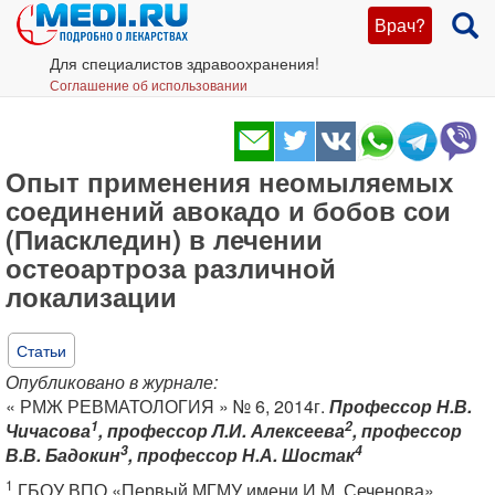
Врач?
Для специалистов здравоохранения!
Соглашение об использовании
Опыт применения неомыляемых
соединений авокадо и бобов сои
(Пиаскледин) в лечении
остеоартроза различной
локализации
Статьи
Опубликовано в журнале:
« РМЖ РЕВМАТОЛОГИЯ » № 6, 2014г.
Профессор Н.В.
1
2
Чичасова
, профессор Л.И. Алексеева
, профессор
3
4
В.В. Бадокин
, профессор Н.А. Шостак
1
ГБОУ ВПО «Первый МГМУ имени И.М. Сеченова»