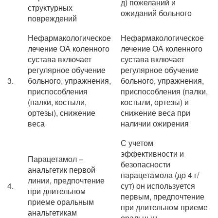
д) пожеланий и
структурных
ожиданий больного
повреждений
Нефармакологическое
Нефармакологическое
лечение ОА коленного
лечение ОА коленного
сустава включает
сустава включает
регулярное обучение
регулярное обучение
3.
больного, упражнения,
больного, упражнения,
приспособления
приспособления (палки,
(палки, костыли,
костыли, ортезы) и
ортезы), снижение
снижение веса при
веса
наличии ожирения
С учетом
эффективности и
Парацетамол –
безопасности
анальгетик первой
парацетамола (до 4 г/
линии, предпочтение
4.
сут) он используется
при длительном
первым, предпочтение
приеме оральным
при длительном приеме
анальгетикам
оральным