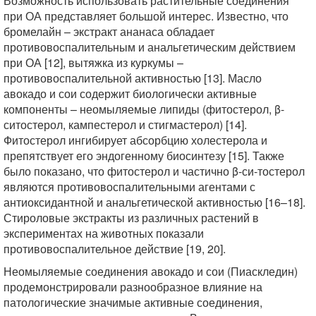
Возможность использовать растительные соединения
при ОА представляет большой интерес. Известно, что
бромелайн – экстракт ананаса обладает
противовоспалительным и анальгетическим действием
при ОА [12], вытяжка из куркумы –
противовоспалительной активностью [13]. Масло
авокадо и сои содержит биологически активные
компоненты – неомыляемые липиды (фитостерол, β-
ситостерол, кампестерол и стигмастерол) [14].
Фитостерол ингибирует абсорбцию холестерола и
препятствует его эндогенному биосинтезу [15]. Также
было показано, что фитостерол и частично β-си-тостерол
являются противовоспалительными агентами с
антиоксидантной и анальгетической активностью [16–18].
Стироловые экстракты из различных растений в
экспериментах на животных показали
противовоспалительное действие [19, 20].
Неомыляемые соединения авокадо и сои (Пиаскледин)
продемонстрировали разнообразное влияние на
патологические значимые активные соединения,