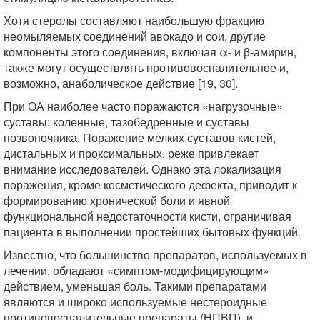
Хотя стеролы составляют наибольшую фракцию
неомыляемых соединений авокадо и сои, другие
компоненты этого соединения, включая α- и β-амирин,
также могут осуществлять противовоспалительное и,
возможно, анаболическое действие [19, 30].
При ОА наиболее часто поражаются «нагрузочные»
суставы: коленные, тазобедренные и суставы
позвоночника. Поражение мелких суставов кистей,
дистальных и проксимальных, реже привлекает
внимание исследователей. Однако эта локализация
поражения, кроме косметического дефекта, приводит к
формированию хронической боли и явной
функциональной недостаточности кисти, ограничивая
пациента в выполнении простейших бытовых функций.
Известно, что большинство препаратов, используемых в
лечении, обладают «симптом-модифицирующим»
действием, уменьшая боль. Такими препаратами
являются и широко используемые нестероидные
противовоспалительные препараты (НПВП), и