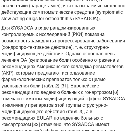
анальгетики (парацетамол), и так называемые медленно
действующие симптоматические средства (symptomatic
slow acting drugs for osteoarthritis (SYSADOA)).
Для SYSADOA в ряде рандомизированных
контролируемых исследований (РКИ) показана
возможность замедлять прогрессирование заболевания
(хондропро-тективное действие), т. е. структурно-
модифицирующее действие. Однако основная цель
лечения ОА (купирование боли) особенно отражена в
рекомендациях Американского колледжа ревматологов
(АКР), которые предлагают использование
фармакологических препаратов только с целью
уменьшения боли (табл. 2) [31]. Европейские
рекомендации по ведению больных с гонартрозом [6]
отмечают симптом-модифицирующий эффект SYSADOA
и наличие у препаратов этой группы структурно-
модифицирующего действия (табл. 3), а в
рекомендациях EULAR по ведению больных с
коксартрозом [32] отмечено, что SYSADOA имеют
симптоматический эффект и низкую токсичность, но