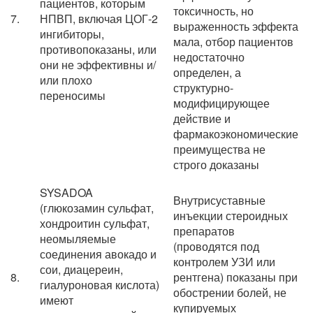
пациентов, которым
токсичность, но
7.
НПВП, включая ЦОГ-2
выраженность эффекта
ингибиторы,
мала, отбор пациентов
противопоказаны, или
недостаточно
они не эффективны и/
определен, а
или плохо
структурно-
переносимы
модифицирующее
действие и
фармакоэкономические
преимущества не
строго доказаны
SYSADOA
Внутрисуставные
(глюкозамин сульфат,
инъекции стероидных
хондроитин сульфат,
препаратов
неомыляемые
(проводятся под
соединения авокадо и
контролем УЗИ или
сои, диацереин,
8.
рентгена) показаны при
гиалуроновая кислота)
обострении болей, не
имеют
купируемых