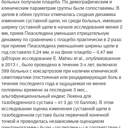
больных получали плацебо. По демографическим и
клиническим параметрам группы были сопоставимы. В
целом в обеих группах отмечалась сходная динамика
изменения суставной щели, но среди больных, имевших
ширину суставной щели в начале исследования менее 2
мм, прием Пиаскледина уменьшил отрицательную
динамику по сравнению с плацебо практически в 2 раза:
при приеме Пиаскледина уменьшение ширины щели в
год составило 0,24 мм, и на фоне плацебо – 0,47 мм
(pВторое исследование E. Maheu et al., опубликованное
в 2013 г., было проведено в течение 3-х лет, включило
399 больных с коксартрозом при наличии клинической
симптоматики (постоянная или рецидивирующая боль в
течение последнего года и ощущаемая не менее
половины времени за последние 3 мес.,
альгофункциональный индекс Лекена для
тазобедренного сустава – от 3 до 10 баллов). В этом
исследовании оценка изменения суставной щели в
тазобедренном суставе была первичной конечной
точкой и проводилась независимым оценщиком
(рентгенограммы были «заслеплены») в соответствии с