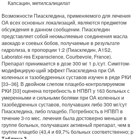
Капсацин, метилсалицилат
Возможности Пиаскледина, применяемого для лечения
ОА всех основных локализаций, являются предметом
обсуждения в данном сообщении. Пиаскледин
представляет собой неомыляемые соединения масла
авокадо и соевых бобов, получаемые в результате
гидролиза, в пропорции 1:2 (Пиаскледин, A1S2,
Laboratoi-res Expanscience, Courbevoie, France).
Препарат принимается в дозе 300 мг 1 р./сут. Симптом-
модифицирую-щий эффект Пиаскледина при ОА
коленных и тазобедренных суставов изучен в ряде РКИ
[33–36]. В двойном слепом плацебо-контролируемом
РКИ [33] оценена потребность в НПВП у 163 больных с
умеренными и сильными болями при ОА коленных и
тазобедренных суставов, получавших либо 300 мг/сут
Пиаскледина, либо плацебо. Потребность в НПВП в
течение 3-го мес. лечения была достоверно меньше в
группе больных, получавших активный препарат, чем в
группе плацебо (43,4 и 69,7% больных соответственно; p
Таблица 3.