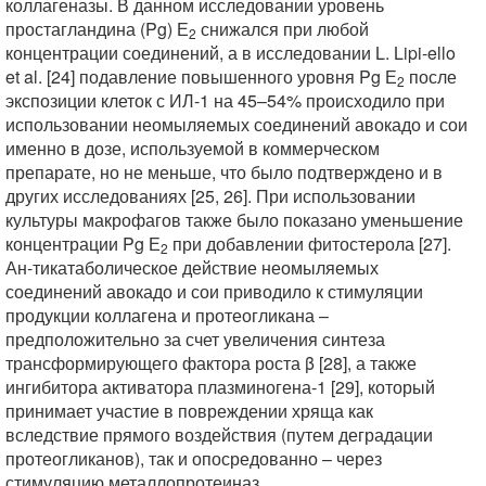
коллагеназы. В данном исследовании уровень
простагландина (Pg) Е
снижался при любой
2
концентрации соединений, а в исследовании L. Lipi-ello
et al. [24] подавление повышенного уровня Pg Е
после
2
экспозиции клеток с ИЛ-1 на 45–54% происходило при
использовании неомыляемых соединений авокадо и сои
именно в дозе, используемой в коммерческом
препарате, но не меньше, что было подтверждено и в
других исследованиях [25, 26]. При использовании
культуры макрофагов также было показано уменьшение
концентрации Pg Е
при добавлении фитостерола [27].
2
Ан-тикатаболическое действие неомыляемых
соединений авокадо и сои приводило к стимуляции
продукции коллагена и протеогликана –
предположительно за счет увеличения синтеза
трансформирующего фактора роста β [28], а также
ингибитора активатора плазминогена-1 [29], который
принимает участие в повреждении хряща как
вследствие прямого воздействия (путем деградации
протеогликанов), так и опосредованно – через
стимуляцию металлопротеиназ.