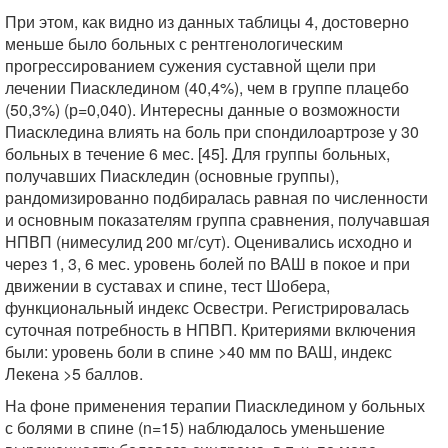
При этом, как видно из данных таблицы 4, достоверно
меньше было больных с рентгенологическим
прогрессированием сужения суставной щели при
лечении Пиаскледином (40,4%), чем в группе плацебо
(50,3%) (р=0,040). Интересны данные о возможности
Пиаскледина влиять на боль при спондилоартрозе у 30
больных в течение 6 мес. [45]. Для группы больных,
получавших Пиаскледин (основные группы),
рандомизированно подбиралась равная по численности
и основным показателям группа сравнения, получавшая
НПВП (нимесулид 200 мг/сут). Оценивались исходно и
через 1, 3, 6 мес. уровень болей по ВАШ в покое и при
движении в суставах и спине, тест Шобера,
функциональный индекс Освестри. Регистрировалась
суточная потребность в НПВП. Критериями включения
были: уровень боли в спине >40 мм по ВАШ, индекс
Лекена >5 баллов.
На фоне применения терапии Пиаскледином у больных
с болями в спине (n=15) наблюдалось уменьшение