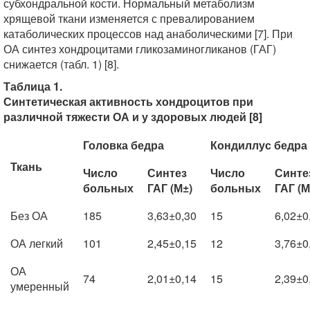
субхондральной кости. Нормальный метаболизм
хрящевой ткани изменяется с превалированием
катаболических процессов над анаболическими [7]. При
ОА синтез хондроцитами гликозаминогликанов (ГАГ)
снижается (табл. 1) [8].
Таблица 1.
Синтетическая активность хондроцитов при
различной тяжести ОА и у здоровых людей [8]
Головка бедра
Кондиллус бедра
Ткань
Число
Синтез
Число
Синте
больных
ГАГ (М±)
больных
ГАГ (М
Без ОА
185
3,63±0,30
15
6,02±0
ОА легкий
101
2,45±0,15
12
3,76±0
ОА
74
2,01±0,14
15
2,39±0
умеренный