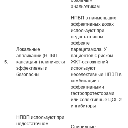
анальгетикам
НПВП в наименьших
эффективных дозах
используют при
недостаточном
эффекте
Локальные
парацетамола. У
аппликации (НПВП,
пациентов с риском
5.
капсацаин) клинически
ЖКТ-осложнений
эффективны и
используют
безопасны
неселективные НПВП в
комбинации с
эффективными
гастропротекторами
или селективные ЦОГ-2
ингибиторы
НПВП используют при
недостаточном
Опиоидные