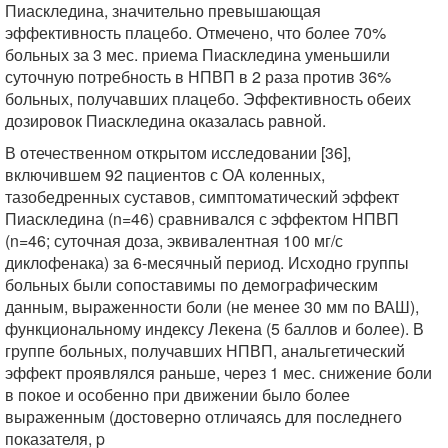
Пиаскледина, значительно превышающая
эффективность плацебо. Отмечено, что более 70%
больных за 3 мес. приема Пиаскледина уменьшили
суточную потребность в НПВП в 2 раза против 36%
больных, получавших плацебо. Эффективность обеих
дозировок Пиаскледина оказалась равной.
В отечественном открытом исследовании [36],
включившем 92 пациентов с ОА коленных,
тазобедренных суставов, симптоматический эффект
Пиаскледина (n=46) сравнивался с эффектом НПВП
(n=46; суточная доза, эквивалентная 100 мг/с
диклофенака) за 6-месячный период. Исходно группы
больных были сопоставимы по демографическим
данным, выраженности боли (не менее 30 мм по ВАШ),
функциональному индексу Лекена (5 баллов и более). В
группе больных, получавших НПВП, анальгетический
эффект проявлялся раньше, через 1 мес. снижение боли
в покое и особенно при движении было более
выраженным (достоверно отличаясь для последнего
показателя, p