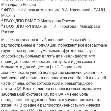
Минздрава России
2
ФГБУ «НИИ ревматологии им. В.А. Насоновой» РАМН,
Москва
3
ГБОУ ДПО РМАПО Минздрава России
4
ГБОУ ВПО «РНИМУ им. Н.И. Пирогова» Минздрава
России
Мышечно-скелетные заболевания чрезвычайно
распространены в популяции, поражают все возрастные
группы, как правило, уменьшают функциональную
способность больных вплоть до инвалидности, что
приводит к экономическим нагрузкам и для самого
больного, и для общества [1, 2]. Социально-
экономический ущерб вследствие мышечно-скелетных
заболеваний велик – в основном за счет болей в нижней
части спины, остеоартроза (ОА) и ревматоидного
артрита [2]. Боль является основным симптомом всех
заболеваний суставов [3], при ОА именно боль
определяет нетрудоспособность и ухудшение качества
жизни [4]. В среднем распространенность клинически
манифестного ОА в большинстве стран составляет