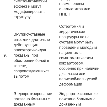
симптоматический
применением
эффект и могут
анальгетиков или
модифицировать
НПВП
структуру
Остеотомия и
хирургические
Внутрисуставные
процедуры не на
инъекции длительно
суставе могут быть
действующих
проведены молодым
глюкокортикоидов
пациентам с
9.
показаны при
симптоматическим
обострении болей в
коксартрозом,
колене,
особенно при наличии
сопровождающихся
дисплазии или
выпотом
варисной/вальгусной
деформации
Эндопротезирование
Эндопротезирование
показано больным с
показано больным с
доказанным
доказанным