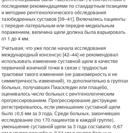
последними рекомендациями по стандартным позициям
и методике рентгенологического обследования
тазобедренных суставов [39–41]. Включались пациенты
с передне-латеральным или передне-медиальным
поражением, величина щели должна была варьировать
от 1 до 4 мм.
Учитывая, что уже после начала исследования
международный консенсуc [42–44] не рекомендовал
использовать изменение суставной щели в качестве
первичной конечной точки в связи с трудностью
трактовки такого изменения (не равномерность и не
симметричность изменений), то дополнительно в группах
больных, получавших Пиаскледин или плацебо,
оценивалось число больных с рентгенологическим
прогрессированием. Прогрессирование деструкции
регистрировалось, если уменьшение суставной щели
было ≥0,5 мм за 3 года. Среди больных, закончивших
исследование (по 170 пациентов в каждой группе),
уменьшение суставной щели за 3 года составило -0,67
мм в группе плацебо и -0,64 мм в группе больных,