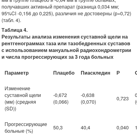
получавших активный препарат (разница 0,034 мм;
95%CI -0,156 до 0,225), различия не достоверны (р=0,72)
(табл. 4).
Таблица 4.
Результаты анализа изменения суставной щели на
рентгенограммах таза или тазобедренных суставов
с использованием мануальной радиохондрометрии
и числа прогрессирующих за 3 года больных
Параметр
Плацебо
Пиаскледин
Р
Изменение
суставной щели
-0,672
-0,638
0,723
(мм) (средняя
(0,066)
(0,070)
(SD))
Прогрессирующие
50,3
40,4
0,040
больные (%)