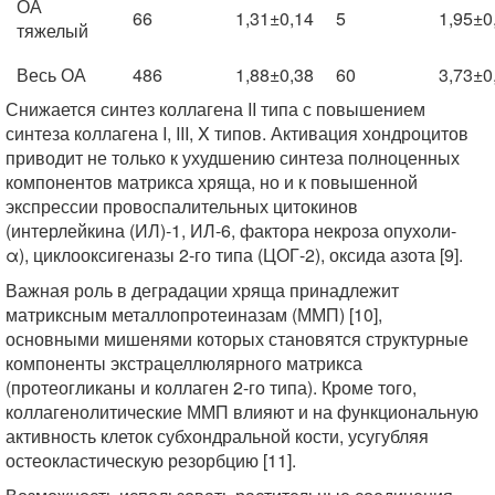
ОА
66
1,31±0,14
5
1,95±0
тяжелый
Весь ОА
486
1,88±0,38
60
3,73±0
Снижается синтез коллагена II типа с повышением
синтеза коллагена I, III, X типов. Активация хондроцитов
приводит не только к ухудшению синтеза полноценных
компонентов матрикса хряща, но и к повышенной
экспрессии провоспалительных цитокинов
(интерлейкина (ИЛ)-1, ИЛ-6, фактора некроза опухоли-
α), циклооксигеназы 2-го типа (ЦОГ-2), оксида азота [9].
Важная роль в деградации хряща принадлежит
матриксным металлопротеиназам (ММП) [10],
основными мишенями которых становятся структурные
компоненты экстрацеллюлярного матрикса
(протеогликаны и коллаген 2-го типа). Кроме того,
коллагенолитические ММП влияют и на функциональную
активность клеток субхондральной кости, усугубляя
остеокластическую резорбцию [11].