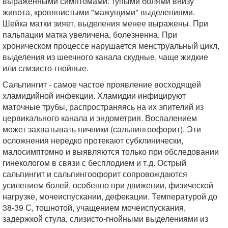
выраженными симптомами: тупыми болями внизу
живота, кровянистыми "мажущими" выделениями.
Шейка матки зияет, выделения менее выражены. При
пальпации матка увеличена, болезненна. При
хроническом процессе нарушается менструальный цикл,
выделения из шеечного канала скудные, чаще жидкие
или слизисто-гнойные.
Сальпингит - самое частое проявление восходящей
хламидийной инфекции. Хламидии инфицируют
маточные трубы, распространяясь на их эпителий из
цервикального канала и эндометрия. Воспалением
может захватывать яичники (сальпингоофорит). Эти
осложнения нередко протекают субклинически,
малосимптомно и выявляются только при обследовании
гинекологом в связи с бесплодием и т.д. Острый
сальпингит и сальпингоофорит сопровождаются
усилением болей, особенно при движении, физической
нагрузке, мочеиспускании, дефекации. Температурой до
38-39 С, тошнотой, учащением мочеиспускания,
задержкой стула, слизисто-гнойными выделениями из