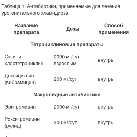
Таблица 1. Антибиотики, применяемые для лечения
урогенитального хламидиоза
Название
Способ
Дозы
препарата
применения
Тетрациклиновые препараты
Окси- и
2000 мг/сут
внутрь
хлортетрациклин
взрослым
Доксициклин
200 мг/сут
внутрь
(вибрамицин)
Макролидные антибиотики
Эритромицин
2000 мг/сут
внутрь
Рокситромицин
300 мг/сут
внутрь
(рулид)