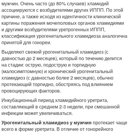
мужчин. Очень часто (до 80% случаев) хламидий
ассоциируются с возбудителями других ИППП. По этой
причине, а также исходя из идентичности клинической
картины поражения мочеполовых органов хламидиями
и другими возбудителями уретрогенных ИППП,
классификация урогенитального хламидиоза аналогична
принятой для гонореи.
Выделяют свежий урогенитальный хламидиоз (с
давностью до 2 месяцев), который по течению делится
на стадии: острую, подострую и торпидную
(малосимптомную) и хронический урогенитальный
хламидиоз (с давностью более 2 месяцев), обычно
протекающий торпидно, обостряясь под влиянием
провоцирующих факторов.
Инкубационный период хламидийного уретрита,
составляющий в среднем 2-3 недели, при смешанной
инфекции может увеличиваться.
Урогенитальный хламидиоз у мужчин
протекает чаще
всего в форме уретрита. В отличие от гонорейного