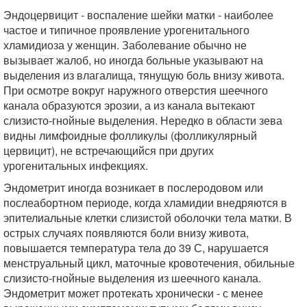
Эндоцервицит - воспаление шейки матки - наиболее
частое и типичное проявление урогенитального
хламидиоза у женщин. Заболевание обычно не
вызывает жалоб, но иногда больные указывают на
выделения из влагалища, тянущую боль внизу живота.
При осмотре вокруг наружного отверстия шеечного
канала образуются эрозии, а из канала вытекают
слизисто-гнойные выделения. Нередко в области зева
видны лимфоидные фолликулы (фолликулярный
цервицит), не встречающийся при других
урогенитальных инфекциях.
Эндометрит иногда возникает в послеродовом или
послеабортном периоде, когда хламидии внедряются в
эпителиальные клетки слизистой оболочки тела матки. В
острых случаях появляются боли внизу живота,
повышается температура тела до 39 С, нарушается
менструальный цикл, маточные кровотечения, обильные
слизисто-гнойные выделения из шеечного канала.
Эндометрит может протекать хронически - с менее