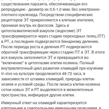
существования паразита, обеспечивающая его
репродукцию - диаметр их 0,5-1,0 мкм, без электронно-
плотного нуклеоида. Посредством специфических
рецепторов ЭТ прикрепляются к клеткам эпителия,
проникая внутрь их фагосом. Здесь в
цитоплазматической вакуоли (эндосоме) ЭТ
трансформируются через стадию переходных телец (ПТ)
в РТ, а последние подвергаются бинарному делению.
После периода роста и деления РТ подвергаются
обратной трансформации через стадию ПТ в ЭТ. В итоге
вся вакуоль заполняется ЭТ и превращается во
"включение" в цитоплазме клетки-хозяина. Полный
внутриклеточный цикл развития хламидий при изучении
in vivo на культуре продолжается 48-72 часа, в
зависимости от штамма хламидий, природы клеток-
хозяев и условий среды. После лизиса клетки-хозяина
сотни новых ЭТ и РТ выделяются в межклеточные
пространства, инфицируя другие клетки.
Иммунный ответ на хламидий характеризуется
клеточными и гуморальными иммунными реакциями, в