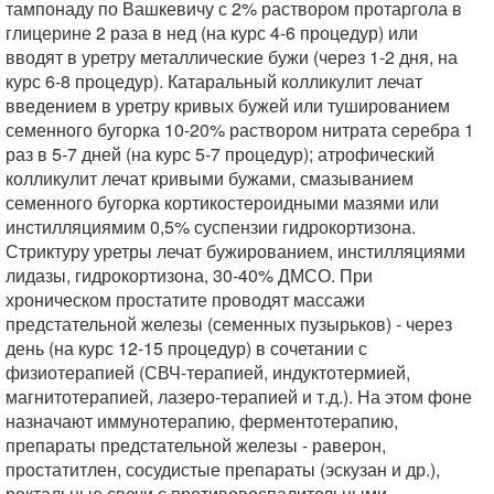
тампонаду по Вашкевичу с 2% раствором протаргола в
глицерине 2 раза в нед (на курс 4-6 процедур) или
вводят в уретру металлические бужи (через 1-2 дня, на
курс 6-8 процедур). Катаральный колликулит лечат
введением в уретру кривых бужей или тушированием
семенного бугорка 10-20% раствором нитрата серебра 1
раз в 5-7 дней (на курс 5-7 процедур); атрофический
колликулит лечат кривыми бужами, смазыванием
семенного бугорка кортикостероидными мазями или
инстилляциямим 0,5% суспензии гидрокортизона.
Стриктуру уретры лечат бужированием, инстилляциями
лидазы, гидрокортизона, 30-40% ДМСО. При
хроническом простатите проводят массажи
предстательной железы (семенных пузырьков) - через
день (на курс 12-15 процедур) в сочетании с
физиотерапией (СВЧ-терапией, индуктотермией,
магнитотерапией, лазеро-терапией и т.д.). На этом фоне
назначают иммунотерапию, ферментотерапию,
препараты предстательной железы - раверон,
простатитлен, сосудистые препараты (эскузан и др.),
ректальные свечи с противовоспалительными,