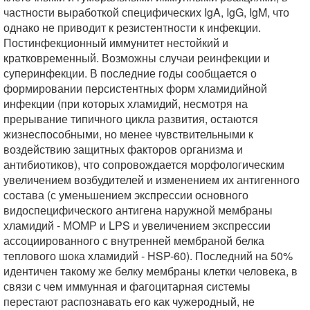
частности выработкой специфических IgA, IgG, IgM, что
однако не приводит к резистентности к инфекции.
Постинфекционный иммунитет нестойкий и
кратковременный. Возможны случаи реинфекции и
суперинфекции. В последние годы сообщается о
формировании персистентных форм хламидийной
инфекции (при которых хламидий, несмотря на
прерывание типичного цикла развития, остаются
жизнеспособными, но менее чувствительными к
воздействию защитных факторов организма и
антибиотиков), что сопровождается морфологическим
увеличением возбудителей и изменением их антигенного
состава (с уменьшением экспрессии основного
видоспецифического антигена наружной мембраны
хламидий - МОМР и LPS и увеличением экспрессии
ассоциированного с внутренней мембраной белка
теплового шока хламидий - HSP-60). Последний на 50%
идентичен такому же белку мембраны клетки человека, в
связи с чем иммунная и фагоцитарная системы
перестают распознавать его как чужеродный, не