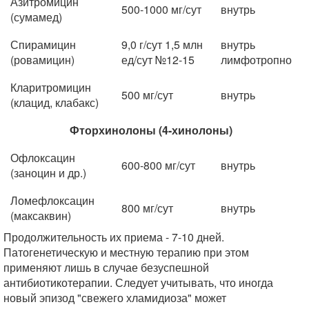
Азитромицин
500-1000 мг/сут
внутрь
(сумамед)
Спирамицин
9,0 г/сут 1,5 млн
внутрь
(ровамицин)
ед/сут №12-15
лимфотропно
Кларитромицин
500 мг/сут
внутрь
(клацид, клабакс)
Фторхинолоны (4-хинолоны)
Офлоксацин
600-800 мг/сут
внутрь
(заноцин и др.)
Ломефлоксацин
800 мг/сут
внутрь
(максаквин)
Продолжительность их приема - 7-10 дней.
Патогенетическую и местную терапию при этом
применяют лишь в случае безуспешной
антибиотикотерапии. Следует учитывать, что иногда
новый эпизод "свежего хламидиоза" может