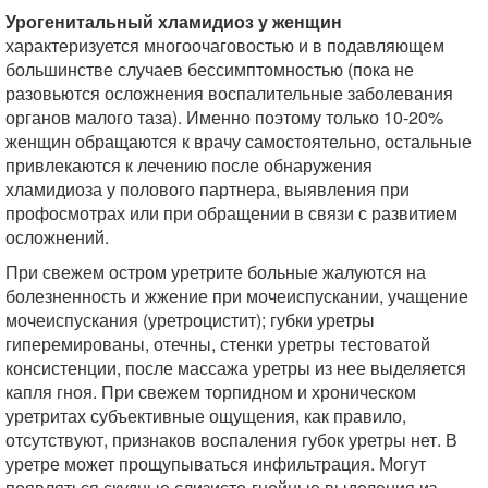
Урогенитальный хламидиоз у женщин
характеризуется многоочаговостью и в подавляющем
большинстве случаев бессимптомностью (пока не
разовьются осложнения воспалительные заболевания
органов малого таза). Именно поэтому только 10-20%
женщин обращаются к врачу самостоятельно, остальные
привлекаются к лечению после обнаружения
хламидиоза у полового партнера, выявления при
профосмотрах или при обращении в связи с развитием
осложнений.
При свежем остром уретрите больные жалуются на
болезненность и жжение при мочеиспускании, учащение
мочеиспускания (уретроцистит); губки уретры
гиперемированы, отечны, стенки уретры тестоватой
консистенции, после массажа уретры из нее выделяется
капля гноя. При свежем торпидном и хроническом
уретритах субъективные ощущения, как правило,
отсутствуют, признаков воспаления губок уретры нет. В
уретре может прощупываться инфильтрация. Могут
появляться скудные слизисто-гнойные выделения из