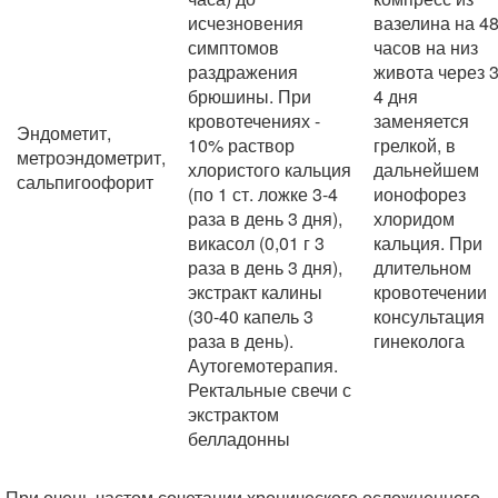
исчезновения
вазелина на 4
симптомов
часов на низ
раздражения
живота через 3
брюшины. При
4 дня
кровотечениях -
заменяется
Эндометит,
10% раствор
грелкой, в
метроэндометрит,
хлористого кальция
дальнейшем
сальпигоофорит
(по 1 ст. ложке 3-4
ионофорез
раза в день 3 дня),
хлоридом
викасол (0,01 г 3
кальция. При
раза в день 3 дня),
длительном
экстракт калины
кровотечении
(30-40 капель 3
консультация
раза в день).
гинеколога
Аутогемотерапия.
Ректальные свечи с
экстрактом
белладонны
При очень частом сочетании хронического осложненного