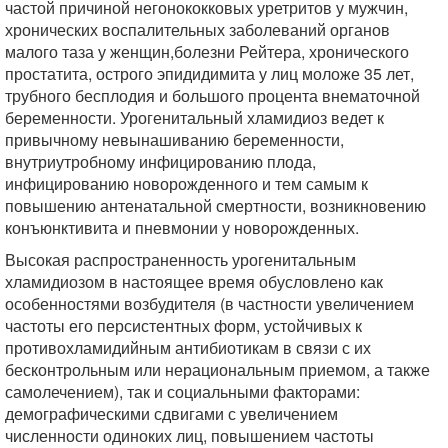
частой причиной негонококковых уретритов у мужчин,
хронических воспалительных заболеваний органов
малого таза у женщин,болезни Рейтера, хронического
простатита, острого эпидидимита у лиц моложе 35 лет,
трубного бесплодия и большого процента внематочной
беременности. Урогенитальный хламидиоз ведет к
привычному невынашиванию беременности,
внутриутробному инфицированию плода,
инфицированию новорожденного и тем самым к
повышению антенатальной смертности, возникновению
конъюнктивита и пневмонии у новорожденных.
Высокая распространенность урогенитальным
хламидиозом в настоящее время обусловлено как
особенностями возбудителя (в частности увеличением
частоты его персистентных форм, устойчивых к
противохламидийным антибиотикам в связи с их
бесконтрольным или нерациональным приемом, а также
самолечением), так и социальными факторами:
демографическими сдвигами с увеличением
численности одиноких лиц, повышением частоты