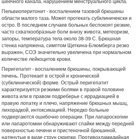
шеечного канала, нарушением менструального цикла.
Пельвиоперитонит - воспалением тазовой брюшины
области малого таза. Может протекать субклиничекски и
остро. В последнем случаев больных беспокоят резкие,
часто схваткообразные боли внизу живота, метеоризм,
запоры, температура тела около 38-39 С. Брюшная
стенка напряжена, симптом Щеткина-Блюмберга резко
выражен, СОЭ значительно увеличена при нормальном
количестве лейкоцитов крови.
Перигепатит - воспалением брюшины, покрывающей
печень. Протекает в острой и хронической
(субклинической) форме. Острый перигепатит
характеризуется резкими болями в правой половине
живота или в правом подреберье с иррадиацией в
правую лопатку и плечо, напряжение брюшных мышц,
лихорадкой, интоксикацией. Нередко больные
подвергаются ошибочно операции. При лапароскопии
или лапаротомии обнаруживают спайки между передней
поверхностью печени и пристеночной брюшиной,
натянутые в виде струн скрипки. Противохламидийная