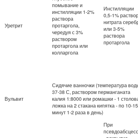
помывание и
Инстилляции
инстилляции 1-2%
0,5-1% раство
раствора
нитрата сереб
Уретрит
протаргола,
или 3-5%
чередуя с 3%
раствора
раствором
протаргола
протаргола или
колларгола
Сидячие ванночки (температура вод
37-38 С, раствором перманганата
Вульвит
калия 1:8000 или ромашки - 1 столов
ложка на 2 стакана кипятка - по 10-15
минут 1-2 раза в день)
При
псевдоабсцес