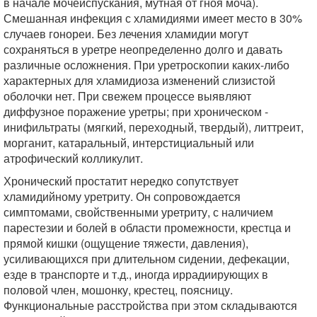
в начале мочеиспускания, мутная от гноя моча).
Смешанная инфекция с хламидиями имеет место в 30%
случаев гонореи. Без лечения хламидии могут
сохраняться в уретре неопределенно долго и давать
различные осложнения. При уретроскопии каких-либо
характерных для хламидиоза изменений слизистой
оболочки нет. При свежем процессе выявляют
диффузное поражение уретры; при хроническом -
инифильтраты (мягкий, переходный, твердый), литтреит,
морганит, катаральный, интерстициальный или
атрофический колликулит.
Хронический простатит нередко сопутствует
хламидийному уретриту. Он сопровождается
симптомами, свойственными уретриту, с наличием
парестезии и болей в области промежности, крестца и
прямой кишки (ощущение тяжести, давления),
усиливающихся при длительном сидении, дефекации,
езде в транспорте и т.д., иногда иррадиирующих в
половой член, мошонку, крестец, поясницу.
Функциональные расстройства при этом складываются