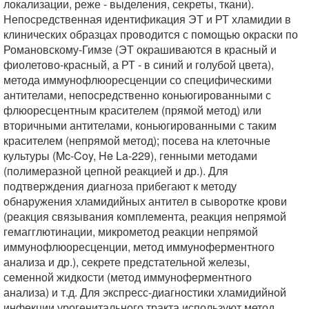
локализации, реже - выделения, секреты, ткани).
Непосредственная идентификация ЭТ и РТ хламидии в
клинических образцах проводится с помощью окраски по
Романовскому-Гимзе (ЭТ окрашиваются в красный и
фиолетово-красный, а РТ - в синий и голубой цвета),
метода иммунофлюоресценции со специфическими
антителами, непосредственно коньюгированными с
флюоресцентным красителем (прямой метод) или
вторичными антителами, коньюгированными с таким
красителем (непрямой метод); посева на клеточные
культуры (Mc-Coy, He La-229), генными методами
(полимеразной цепной реакцией и др.). Для
подтверждения диагноза прибегают к методу
обнаружения хламидийных антител в сыворотке крови
(реакция связывания комплемента, реакция непрямой
гемагглютинации, микрометод реакции непрямой
иммунофлюоресценции, метод иммуноферментного
анализа и др.), секрете предстательной железы,
семенной жидкости (метод иммуноферментного
анализа) и т.д. Для экспресс-диагностики хламидийной
инфекции урогенитального тракта используют метод