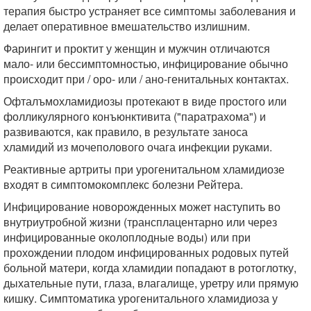
терапия быстро устраняет все симптомы заболевания и
делает оперативное вмешательство излишним.
Фарингит и проктит у женщин и мужчин отличаются
мало- или бессимптомностью, инфицирование обычно
происходит при / оро- или / ано-генитальных контактах.
Офталъмохламидиозы протекают в виде простого или
фолликулярного конъюнктивита ("паратрахома") и
развиваются, как правило, в результате заноса
хламидий из мочеполового очага инфекции руками.
Реактивные артриты при урогенитальном хламидиозе
входят в симптомокомплекс болезни Рейтера.
Инфицирование новорожденных может наступить во
внутриутробной жизни (трансплацентарно или через
инфицированные околоплодные воды) или при
прохождении плодом инфицированных родовых путей
больной матери, когда хламидии попадают в ротоглотку,
дыхательные пути, глаза, влагалище, уретру или прямую
кишку. Симптоматика урогенитального хламидиоза у