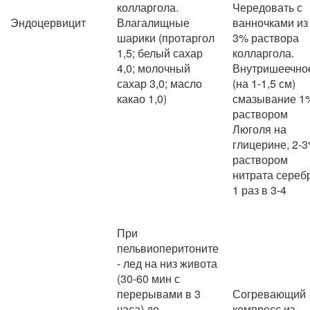
колларгола.
Чередовать с
Эндоцервицит
Влагалищные
ванночками из
шарики (протаргол
3% раствора
1,5; белый сахар
колларгола.
4,0; молочный
Внутришеечно
сахар 3,0; масло
(на 1-1,5 см)
какао 1,0)
смазывание 1
раствором
Люголя на
глицерине, 2-
раствором
нитрата сереб
1 раз в 3-4
При
пельвиоперитоните
- лед на низ живота
(30-60 мин с
перерывами в 3
Согревающий
часа) до
компресс из