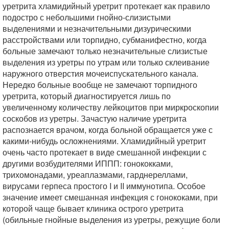
уретрита хламидийный уретрит протекает как правило
подостро с небольшими гнойно-слизистыми
выделениями и незначительными дизурическими
расстройствами или торпидно, субманифестно, когда
больные замечают только незначительные слизистые
выделения из уретры по утрам или только склеивание
наружного отверстия мочеиспускательного канала.
Нередко больные вообще не замечают торпидного
уретрита, который диагностируется лишь по
увеличенному количеству лейкоцитов при миркроскопии
соскобов из уретры. Зачастую наличие уретрита
распознается врачом, когда больной обращается уже с
какими-нибудь осложнениями. Хламидийный уретрит
очень часто протекает в виде смешанной инфекции с
другими возбудителями ИППП: гонококками,
трихомонадами, уреаплазмами, гарднереллами,
вирусами герпеса простого I и II иммунотипа. Особое
значение имеет смешанная инфекция с гонококами, при
которой чаще бывает клиника острого уретрита
(обильные гнойные выделения из уретры, режущие боли