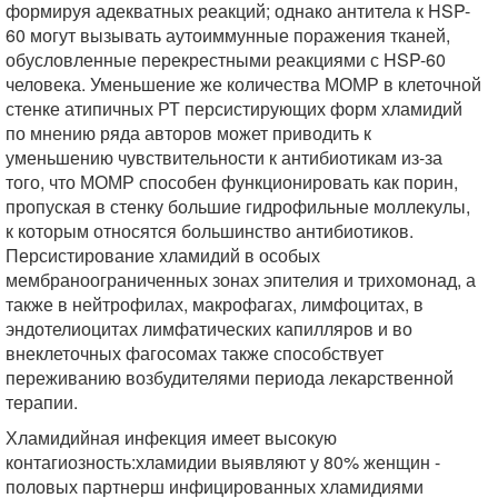
формируя адекватных реакций; однако антитела к HSP-
60 могут вызывать аутоиммунные поражения тканей,
обусловленные перекрестными реакциями с HSP-60
человека. Уменьшение же количества МОМР в клеточной
стенке атипичных РТ персистирующих форм хламидий
по мнению ряда авторов может приводить к
уменьшению чувствительности к антибиотикам из-за
того, что МОМР способен функционировать как порин,
пропуская в стенку большие гидрофильные моллекулы,
к которым относятся большинство антибиотиков.
Персистирование хламидий в особых
мембраноограниченных зонах эпителия и трихомонад, а
также в нейтрофилах, макрофагах, лимфоцитах, в
эндотелиоцитах лимфатических капилляров и во
внеклеточных фагосомах также способствует
переживанию возбудителями периода лекарственной
терапии.
Хламидийная инфекция имеет высокую
контагиозность:хламидии выявляют у 80% женщин -
половых партнерш инфицированных хламидиями