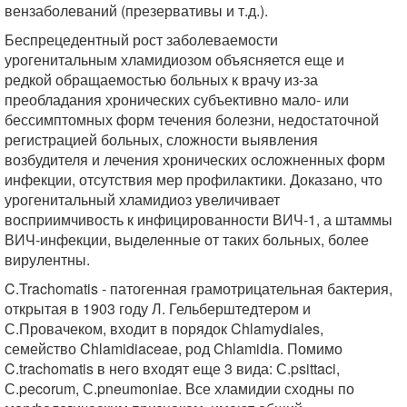
вензаболеваний (презервативы и т.д.).
Беспрецедентный рост заболеваемости
урогенитальным хламидиозом объясняется еще и
редкой обращаемостью больных к врачу из-за
преобладания хронических субъективно мало- или
бессимптомных форм течения болезни, недостаточной
регистрацией больных, сложности выявления
возбудителя и лечения хронических осложненных форм
инфекции, отсутствия мер профилактики. Доказано, что
урогенитальный хламидиоз увеличивает
восприимчивость к инфицированности ВИЧ-1, а штаммы
ВИЧ-инфекции, выделенные от таких больных, более
вирулентны.
C.Trachomatis - патогенная грамотрицательная бактерия,
открытая в 1903 году Л. Гельберштедтером и
С.Провачеком, входит в порядок Chlamydiales,
семейство Chlamidiaceae, род Chlamidia. Помимо
C.trachomatis в него входят еще 3 вида: С.psittaci,
С.pecorum, С.pneumoniae. Все хламидии сходны по