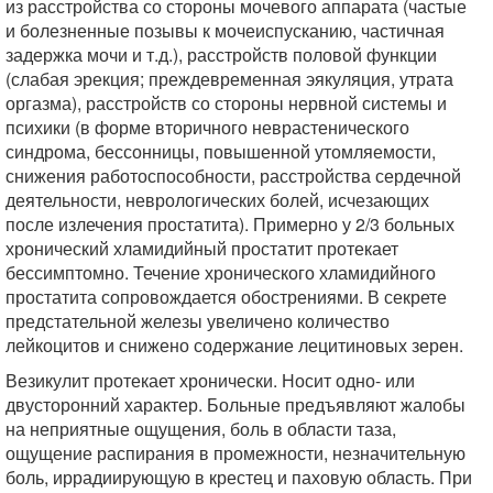
из расстройства со стороны мочевого аппарата (частые
и болезненные позывы к мочеиспусканию, частичная
задержка мочи и т.д.), расстройств половой функции
(слабая эрекция; преждевременная эякуляция, утрата
оргазма), расстройств со стороны нервной системы и
психики (в форме вторичного неврастенического
синдрома, бессонницы, повышенной утомляемости,
снижения работоспособности, расстройства сердечной
деятельности, неврологических болей, исчезающих
после излечения простатита). Примерно у 2/3 больных
хронический хламидийный простатит протекает
бессимптомно. Течение хронического хламидийного
простатита сопровождается обострениями. В секрете
предстательной железы увеличено количество
лейкоцитов и снижено содержание лецитиновых зерен.
Везикулит протекает хронически. Носит одно- или
двусторонний характер. Больные предъявляют жалобы
на неприятные ощущения, боль в области таза,
ощущение распирания в промежности, незначительную
боль, иррадиирующую в крестец и паховую область. При