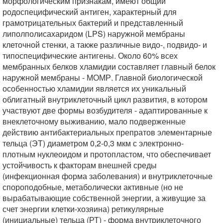
морфологическим признакам, имеют общий
родоспецифический антиген, характерный для
грамотрицательных бактерий и представленный
липолполисахаридом (LPS) наружной мембраны
клеточной стенки, а также различные видо-, подвидо- и
типоспецифические антигены. Около 60% всех
мембранных белков хламидии составляет главный белок
наружной мембраны - МОМР. Главной биологической
особенностью хламидии является их уникальный
облигатный внутриклеточный цикл развития, в котором
участвуют две формы возбудителя - адаптированные к
внеклеточному выживанию, мало подверженные
действию антибактериальных препратов элементарные
тельца (ЭТ) диаметром 0,2-0,3 мкм с электронно-
плотным нуклеоидом и протопластом, что обеспечивает
устойчивость к факторам внешней среды
(инфекционная форма заболевания) и внутриклеточные
спороподобные, метаболически активные (но не
вырабатывающие собственной энергии, а живущие за
счет энергии клетки-хозяина) ретикулярные
(инициальные) тельца (РТ) - форма внутриклеточного