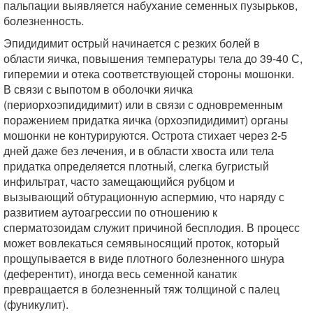
пальпации выявляется набухание семенных пузырьков,
болезненность.
Эпидидимит острый начинается с резких болей в
области яичка, повышения температуры тела до 39-40 С,
гиперемии и отека соответствующей стороны мошонки.
В связи с выпотом в оболочки яичка
(периорхоэпидидимит) или в связи с одновременным
поражением придатка яичка (орхоэпидидимит) органы
мошонки не контурируются. Острота стихает через 2-5
дней даже без лечения, и в области хвоста или тела
придатка определяется плотный, слегка бугристый
инфильтрат, часто замещающийся рубцом и
вызывающий обтурационную аспермию, что наряду с
развитием аутоагрессии по отношению к
сперматозоидам служит причиной бесплодия. В процесс
может вовлекаться семявыносящий проток, который
прощупывается в виде плотного болезненного шнура
(деферентит), иногда весь семенной канатик
превращается в болезненный тяж толщиной с палец
(фуникулит).