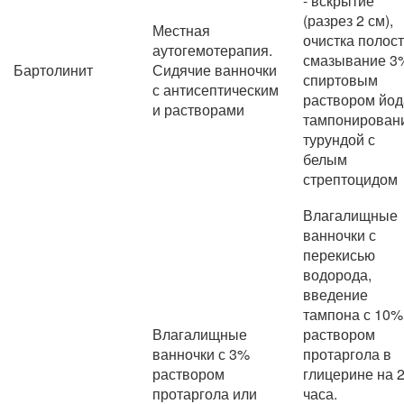
- вскрытие
(разрез 2 см),
Местная
очистка полост
аутогемотерапия.
смазывание 3
Бартолинит
Сидячие ванночки
спиртовым
с антисептическим
раствором йод
и растворами
тампонирован
турундой с
белым
стрептоцидом
Влагалищные
ванночки с
перекисью
водорода,
введение
тампона с 10%
Влагалищные
раствором
ванночки с 3%
протаргола в
раствором
глицерине на 
протаргола или
часа.