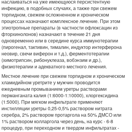
наслаиваться на уже имеющуюся персистентную
инфекцию, в подобных случаях, а также при свежем
торпидном, свежем осложненном и хроническом
процессах назначают комплексное лечение. При этом
этиотропные препараты (в частности офлоксацин из
фторхинолонов) назначают в течение 21 дня
одновременно или в середине курса иммунотерапии
(пирогенал, тактивин, тималин, индуктор интерферона
неовир, свечи виферон и т.д.), ферментотерапии
(химотрипсин, рибонуклеаза, вобэнзим и др.),
физиотерапии и адекватного местного лечения.
Местное лечение при свежем торпидном и хроническом
хламидийном уретрите у мужчин проводится
ежедневным промыванием уретры растворами
перманганата калия (1:6000-1:10000), хлоргексидина
(1:5000). При мягком инфильтрате применяют
инстилляции уретры 0,25-0,5% раствором нитрата
серебра, 2% раствором протаргола на 50% ДМСО или
1% раствором колларгола через день, на курс - 6-8
процедур, при переходном и твердом инфильтратах -