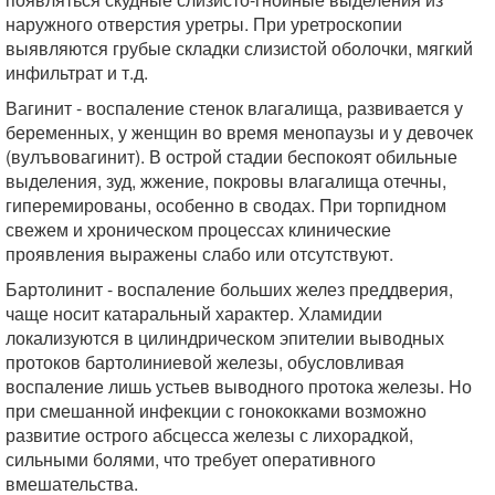
наружного отверстия уретры. При уретроскопии
выявляются грубые складки слизистой оболочки, мягкий
инфильтрат и т.д.
Вагинит - воспаление стенок влагалища, развивается у
беременных, у женщин во время менопаузы и у девочек
(вулъвовагинит). В острой стадии беспокоят обильные
выделения, зуд, жжение, покровы влагалища отечны,
гиперемированы, особенно в сводах. При торпидном
свежем и хроническом процессах клинические
проявления выражены слабо или отсутствуют.
Бартолинит - воспаление больших желез преддверия,
чаще носит катаральный характер. Хламидии
локализуются в цилиндрическом эпителии выводных
протоков бартолиниевой железы, обусловливая
воспаление лишь устьев выводного протока железы. Но
при смешанной инфекции с гонококками возможно
развитие острого абсцесса железы с лихорадкой,
сильными болями, что требует оперативного
вмешательства.