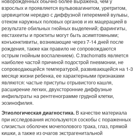
новорожденных обычно более выражена, чем у
взрослых и проявляется вульвовагинитом, уретритом,
цервицитом нередко с диффузной гиперемией вульвы,
отеком наружных половых органов и их мацерацией в
результате обильных гнойных выделений; фарингиты,
евстахеиты и проктиты могут быть асимптомными;
конъюнктивиты, возникающие через 7-14 дней после
рождения, также как правило не сопровождаются
острым гнойным воспалением). C.trachomatis является
наиболее частой причиной подострой пневмонии, не
сопроводающейся температурой, развивающейся на 1-3
месяце жизни ребенка, ее характерными признаками
являются: частые приступы отрывистого кашля,
расширение легких, двухсторонние диффузные
инфильтраты на рентгенограмме грудной клетки,
эозинофилия.
Этиологическая диагностика.
В качестве материала
при исследования используются соскобы с пораженных
слизистых оболочек мочеполового трака, глаз, прямой
кишки, а также из очагов экстрагенитальной