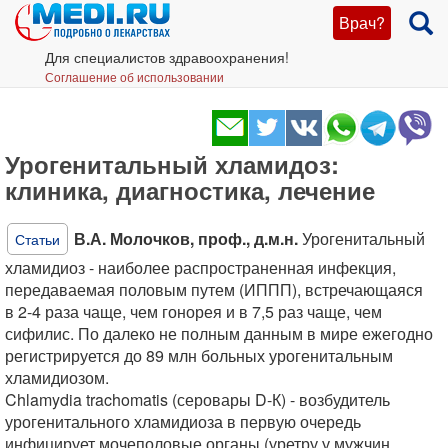
Врач?
Для специалистов здравоохранения!
Соглашение об использовании
Урогенитальный хламидоз:
клиника, диагностика, лечение
В.А. Молочков, проф., д.м.н.
Урогенитальный
Статьи
хламидиоз - наиболее распространенная инфекция,
передаваемая половым путем (ИППП), встречающаяся
в 2-4 раза чаще, чем гонорея и в 7,5 раз чаще, чем
сифилис. По далеко не полным данным в мире ежегодно
регистрируется до 89 млн больных урогенитальным
хламидиозом.
Chlamydia trachomatis (серовары D-К) - возбудитель
урогенитального хламидиоза в первую очередь
инфицирует мочеполовые органы (уретру у мужчин,