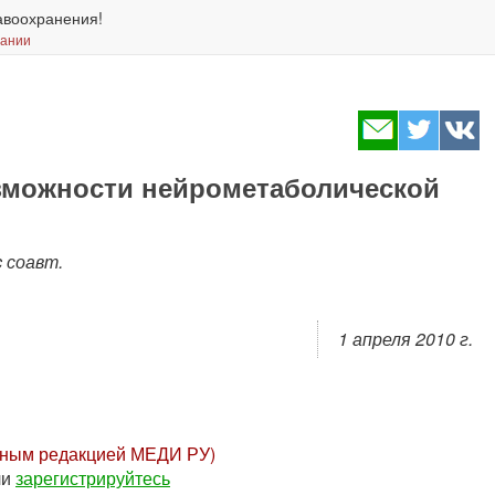
авоохранения!
вании
зможности нейрометаболической
c соавт.
1 апреля 2010 г.
нным редакцией МЕДИ РУ)
ли
зарегистрируйтесь