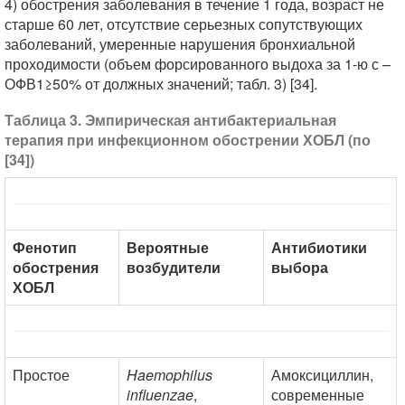
4) обострения заболевания в течение 1 года, возраст не
старше 60 лет, отсутствие серьезных сопутствующих
заболеваний, умеренные нарушения бронхиальной
проходимости (объем форсированного выдоха за 1-ю с –
ОФВ1≥50% от должных значений; табл. 3) [34].
Таблица 3. Эмпирическая антибактериальная
терапия при инфекционном обострении ХОБЛ (по
[34])
Фенотип
Вероятные
Антибиотики
обострения
возбудители
выбора
ХОБЛ
Простое
Haemophilus
Амоксициллин,
influenzae
,
современные