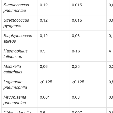
Streptococcus
0,12
0,015
0,
pneumoniae
Streptococcus
0,12
0,015
0,
pyogenes
Staphylococcus
0,12
0,06
0,
aureus
Haemophilus
0,5
8-16
4
influenzae
Moraxella
0,06
0,25
0,
catarrhalis
Legionella
<0,125
<0,125
0,
pneumophila
Mycoplasma
0,001
0,03
0,
pneumoniae
Chlamydophila
0,5
0,007
0,