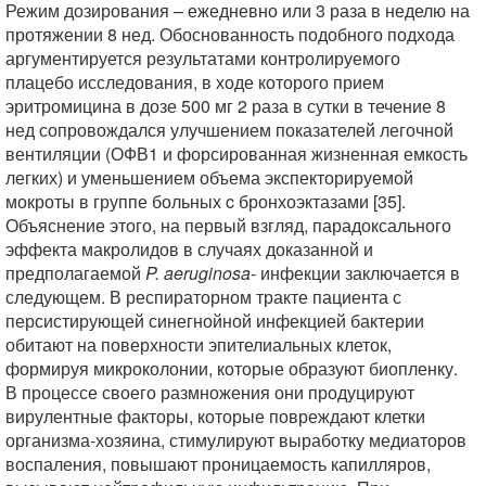
Режим дозирования – ежедневно или 3 раза в неделю на
протяжении 8 нед. Обоснованность подобного подхода
аргументируется результатами контролируемого
плацебо исследования, в ходе которого прием
эритромицина в дозе 500 мг 2 раза в сутки в течение 8
нед сопровождался улучшением показателей легочной
вентиляции (ОФВ1 и форсированная жизненная емкость
легких) и уменьшением объема экспекторируемой
мокроты в группе больных c бронхоэктазами [35].
Объяснение этого, на первый взгляд, парадоксального
эффекта макролидов в случаях доказанной и
предполагаемой
P. aeruginosa
- инфекции заключается в
следующем. В респираторном тракте пациента с
персистирующей синегнойной инфекцией бактерии
обитают на поверхности эпителиальных клеток,
формируя микроколонии, которые образуют биопленку.
В процессе своего размножения они продуцируют
вирулентные факторы, которые повреждают клетки
организма-хозяина, стимулируют выработку медиаторов
воспаления, повышают проницаемость капилляров,