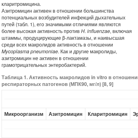
кларитромицина.
Азитромицин активен в отношении большинства
потенциальных возбудителей инфекций дыхательных
путей (табл. 1), его значимыми отличиями являются
более высокая активность против
H. influenzae
, включая
штаммы, продуцирующие β-лактамазы, и наивысшая
среди всех макролидов активность в отношении
Mycoplasma pneumoniae
. Как и другие макролиды,
азитромицин не активен в отношении
грамотрицательных энтеробактерий.
Таблица 1. Активность макролидов in vitro в отноше
респираторных патогенов (МПК90, мг/л) [8, 9]
Микроорганизм
Азитромицин
Кларитромицин
Э