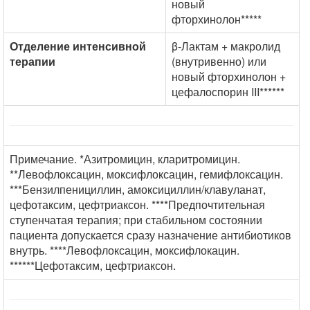
новый
фторхинолон*****
Отделение интенсивной
β-Лактам + макролид
терапии
(внутривенно) или
новый фторхинолон +
цефалоспорин III******
Примечание. *Азитромицин, кларитромицин.
**Левофлоксацин, моксифлоксацин, гемифлоксацин.
***Бензилпенициллин, амоксициллин/клавуланат,
цефотаксим, цефтриаксон. ****Предпочтительная
ступенчатая терапия; при стабильном состоянии
пациента допускается сразу назначение антибиотиков
внутрь. ****Левофлоксацин, моксифлокацин.
******Цефотаксим, цефтриаксон.