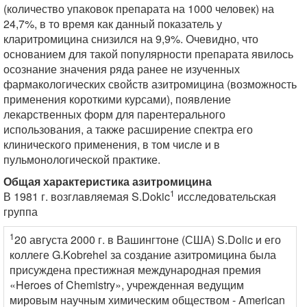
(количество упаковок препарата на 1000 человек) на
24,7%, в то время как данный показатель у
кларитромицина снизился на 9,9%. Очевидно, что
основанием для такой популярности препарата явилось
осознание значения ряда ранее не изученных
фармакологических свойств азитромицина (возможность
применения короткими курсами), появление
лекарственных форм для парентерального
использования, а также расширение спектра его
клинического применения, в том числе и в
пульмонологической практике.
Общая характеристика азитромицина
1
В 1981 г. возглавляемая S.Dokic
исследовательская
группа
1
20 августа 2000 г. в Вашингтоне (США) S.Dolic и его
коллеге G.Kobrehel за создание азитромицина была
присуждена престижная международная премия
«Heroes of Chemistry», учрежденная ведущим
мировым научным химическим обществом - American