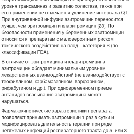
уровня трансаминаз и развитию холестаза, также при
его применении не отмечается удлинение интервала QT.
При внутривенной инфузии азитромицин переносится
лучше, чем эритромицин и кларитромицин [23]. По
безопасности применения у беременных азитромицин
относится к препаратам с маловероятным риском
токсического воздействия на плод – категория B (по
классификации FDA).
В отличие от эритромицина и кларитромицина
азитромицин обладает минимальным уровнем
лекарственных взаимодействий (не взаимодействует с
теофиллином, карбамазепином, варфарином,
рифабутином и др.). При одновременном приеме
антацидов всасывание азитромицина может
нарушаться.
Фармакокинетические характеристики препарата
позволяют принимать азитромицин 1 раз в сутки и
модифицировать длительность терапии при ряде
нетяжелых инфекций респираторного тракта до 5- или 3-