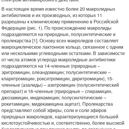
В настоящее время известно более 20 макролидных
антибиотиков и их производных, из которых 11
разрешены к клиническому применению в Российской
Федерации (рис. 1). По происхождению макролиды
подразделяются на природные, полусинтетические и
пролекарства [1]. Основу всех макролидов составляет
макроциклическое лактонное кольцо, связанное с одним
или несколькими углеводными остатками. В зависимости
от числа атомов углерода макролидные антибиотики
подразделяются на 14-членные (природные –
эритромицин, олеандомицин; полусинтетические –
кларитромицин, рокситромицин, диритромицин), 15-
членные (азалиды) – азитромицин (полусинтетический
препарат) и 16-членные (природные – спирамицин,
джозамицин, мидекамицин; полусинтетические –
рокитамицин, мидекамицина ацетат). Пролекарства
представляют собой эфиры, соли и соли эфиров
природных макролидов, характеризующиеся большей
кислотоустойчивостью и, соответственно, более высокой