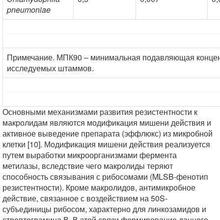
pneumoniae
Примечание. МПК90 – минимальная подавляющая конце
исследуемых штаммов.
Основными механизмами развития резистентности к
макролидам являются модификация мишени действия и
активное выведение препарата (эффлюкс) из микробной
клетки [10]. Модификация мишени действия реализуется
путем выработки микроорганизмами фермента
метилазы, вследствие чего макролиды теряют
способность связывания с рибосомами (MLSB-фенотип
резистентности). Кроме макролидов, антимикробное
действие, связанное с воздействием на 50S-
субъединицы рибосом, характерно для линкозамидов и
стрептограмина В. В этой связи формирование данного