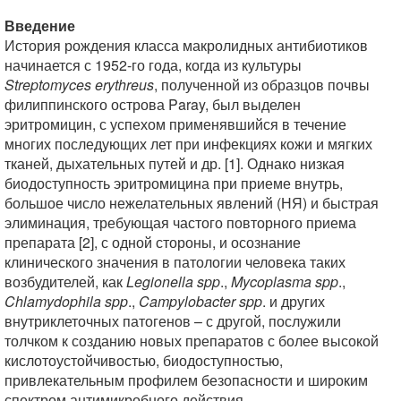
Введение
История рождения класса макролидных антибиотиков
начинается с 1952-го года, когда из культуры
Streptomyces erythreus
, полученной из образцов почвы
филиппинского острова Paray, был выделен
эритромицин, с успехом применявшийся в течение
многих последующих лет при инфекциях кожи и мягких
тканей, дыхательных путей и др. [1]. Однако низкая
биодоступность эритромицина при приеме внутрь,
большое число нежелательных явлений (НЯ) и быстрая
элиминация, требующая частого повторного приема
препарата [2], с одной стороны, и осознание
клинического значения в патологии человека таких
возбудителей, как
Legionella spp
.,
Mycoplasma spp
.,
Chlamydophila spp
.,
Campylobacter spp
. и других
внутриклеточных патогенов – с другой, послужили
толчком к созданию новых препаратов с более высокой
кислотоустойчивостью, биодоступностью,
привлекательным профилем безопасности и широким
спектром антимикробного действия.