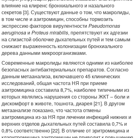
влияние на клиренс бронхиального и назального
секретов [3]. Существуют данные о том, что макролиды,
в том числе и азитромицин, способны тормозить
экспрессию факторов вирулентности
Pseudomonas
aeruginosa
и
Proteus mirabilis
, препятствуют их адгезии
на слизистой оболочке дыхательных путей и тем самым
снижают выраженность колонизации бронхиального
дерева данными микроорганизмами.
Современные макролиды являются одними из наиболее
безопасных антибактериальных препаратов. Согласно
данным метаанализа, включавшего 45 клинических
исследований, общая частота НЯ при приеме
азитромицина составила 8,7%, наиболее типичными из
которых являлись нарушения со стороны ЖКТ – боли и
дискомфорт в животе, тошнота, диарея [21]. В другом
метаанализе показано, что частота отмены
азитромицина из-за НЯ при лечении инфекций нижних и
верхних отделов дыхательных путей составила 0,7% и
0,8% соответственно [22]. В отличие от эритромицина и
кларитромицина азитромицин не приводит к повышению