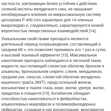
частности, азитромицин более устойчив к действию
соляной кислоты желудочного сока, не оказывает
ингибирующего влияния на микросомальную систему
цитохрома Р-450 (что характерно для 14-членных
макролидов) и, следовательно, характеризуется низкой
вероятностью лекарственных взаимодействий [14].
Уникальными свойствами препарата являются
длительный период полувыведения, составляющий в
среднем 68 ч, что позволяет принимать его 1 раз в сутки,
и высокий тканевый аффинитет [15]. Максимальное
накопление препарата наблюдается в легочной ткани,
жидкости, выстилающей слизистую оболочку бронхов и
альвеолы, бронхиальном секрете, слюне, миндалинах,
среднем ухе, синусах, слизистой оболочке желудочно-
кишечного тракта (ЖКТ), предстательной железе,
конъюнктиве и тканях глаза, коже, желчи, уретре, матке,
придатках и плаценте [15]. Антибиотик обладает
способностью накапливаться в фибробластах,
альвеолярных макрофагах и полиморфноядерных
лейкоцитах, создавая в них концентрации, многократно