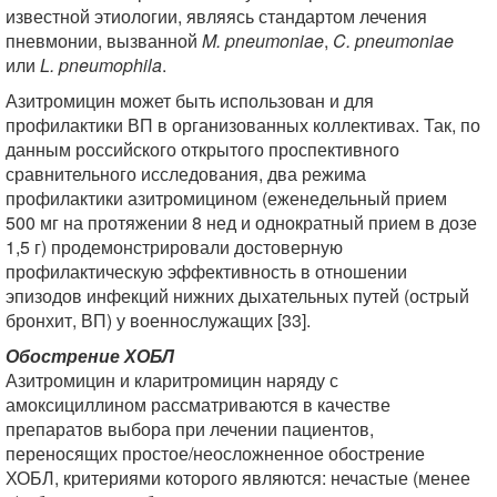
известной этиологии, являясь стандартом лечения
пневмонии, вызванной
M. pneumoniae
,
C. pneumoniae
или
L. pneumophila
.
Азитромицин может быть использован и для
профилактики ВП в организованных коллективах. Так, по
данным российского открытого проспективного
сравнительного исследования, два режима
профилактики азитромицином (еженедельный прием
500 мг на протяжении 8 нед и однократный прием в дозе
1,5 г) продемонстрировали достоверную
профилактическую эффективность в отношении
эпизодов инфекций нижних дыхательных путей (острый
бронхит, ВП) у военнослужащих [33].
Обострение ХОБЛ
Азитромицин и кларитромицин наряду с
амоксициллином рассматриваются в качестве
препаратов выбора при лечении пациентов,
переносящих простое/неосложненное обострение
ХОБЛ, критериями которого являются: нечастые (менее