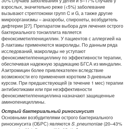
30% случаев заболевания у детей и 5–17% случаев у
взрослых, значительно реже (<5%) заболевание
вызывают стрептококки групп C и G, а также другие
микроорганизмы – анаэробы, спирохеты, возбудитель
дифтерии [27]. Препаратом выбора для лечения острого
бактериального тонзиллита является
феноксиметилпенициллин. У пациентов с аллергией на
β-лактамы применяются макролиды. По данным ряда
исследований, макролиды не уступают
феноксиметилпенициллину по эффективности терапии,
обеспечивая надежную эрадикацию БГСА из миндалин.
Азитромицин более привлекателен вследствие
возможности его применения коротким 3-дневным
курсом. При предшествующей (в течение 1 мес) терапии
антибиотиками или при неэффективности
феноксиметилпенициллина назначают защищенные
аминопенициллины.
Острый бактериальный риносинусит
Основными возбудителями острого бактериального
риносинусита (ОБРС) являются
S. pneumoniae
(20–43%