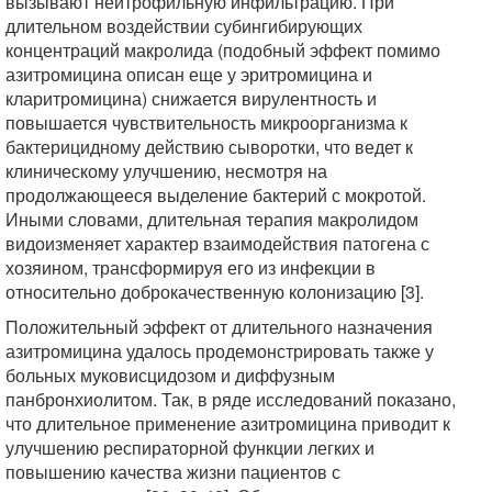
вызывают нейтрофильную инфильтрацию. При
длительном воздействии субингибирующих
концентраций макролида (подобный эффект помимо
азитромицина описан еще у эритромицина и
кларитромицина) снижается вирулентность и
повышается чувствительность микроорганизма к
бактерицидному действию сыворотки, что ведет к
клиническому улучшению, несмотря на
продолжающееся выделение бактерий с мокротой.
Иными словами, длительная терапия макролидом
видоизменяет характер взаимодействия патогена с
хозяином, трансформируя его из инфекции в
относительно доброкачественную колонизацию [3].
Положительный эффект от длительного назначения
азитромицина удалось продемонстрировать также у
больных муковисцидозом и диффузным
панбронхиолитом. Так, в ряде исследований показано,
что длительное применение азитромицина приводит к
улучшению респираторной функции легких и
повышению качества жизни пациентов с