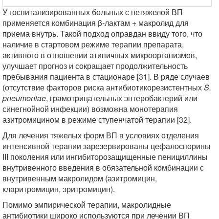
У госпитализированных больных с нетяжелой ВП
применяется комбинация β-лактам + макролид для
приема внутрь. Такой подход оправдан ввиду того, что
наличие в стартовом режиме терапии препарата,
активного в отношении атипичных микроорганизмов,
улучшает прогноз и сокращает продолжительность
пребывания пациента в стационаре [31]. В ряде случаев
(отсутствие факторов риска антибиотикорезистентных
S.
pneumoniae
, грамотрицательных энтеробактерий или
синегнойной инфекции) возможна монотерапия
азитромицином в режиме ступенчатой терапии [32].
Для лечения тяжелых форм ВП в условиях отделения
интенсивной терапии зарезервированы цефалоспорины
III поколения или ингибиторозащищенные пенициллины
внутривенного введения в обязательной комбинации с
внутривенным макролидом (азитромицин,
кларитромицин, эритромицин).
Помимо эмпирической терапии, макролидные
антибиотики широко используются при лечении ВП