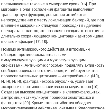
превышающие таковые в сыворотке крови [16]. При
миграции в очаг воспаления фагоциты выполняют
транспортную функцию, доставляя антибиотик
непосредственно к месту локализации бактерий, где под
влиянием микробных стимулов происходит выделение
препарата из клеток, что позволяет создавать высокие и
длительно сохраняющиеся концентрации азитромицина
в очаге инфекции [17, 18].
Помимо антимикробного действия, азитромицин
обладает противовоспалительными,
иммуномодулирующими и мукорегулирующим
свойствами. Антибиотик способен подавлять активность
свободнорадикального окисления, ингибирует синтез
провоспалительных цитокинов – интерлейкина-1 (ИЛ),
ИЛ-6, ИЛ-8, фактора некроза опухоли-a, усиливает
экспрессию противовоспалительных медиаторов [19].
Создавая высокие концентрации в клетках-фагоцитах,
азитромицин стимулирует процессы хемотаксиса и
фагоцитоза [20]. Кроме того, антибиотик обладает
мукорегулирующим действием, оказывая благоприятное