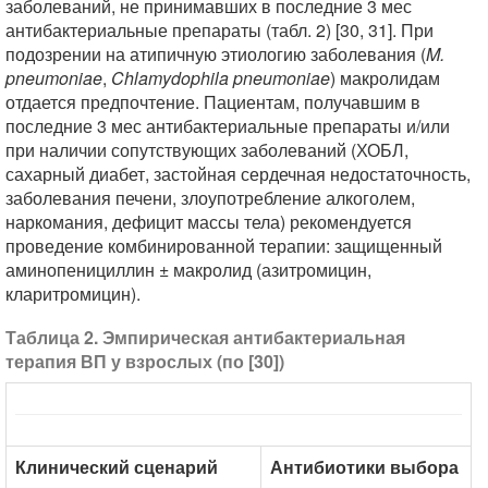
заболеваний, не принимавших в последние 3 мес
антибактериальные препараты (табл. 2) [30, 31]. При
подозрении на атипичную этиологию заболевания (
M.
pneumoniae
,
Chlamydophila pneumoniae
) макролидам
отдается предпочтение. Пациентам, получавшим в
последние 3 мес антибактериальные препараты и/или
при наличии сопутствующих заболеваний (ХОБЛ,
сахарный диабет, застойная сердечная недостаточность,
заболевания печени, злоупотребление алкоголем,
наркомания, дефицит массы тела) рекомендуется
проведение комбинированной терапии: защищенный
аминопенициллин ± макролид (азитромицин,
кларитромицин).
Таблица 2. Эмпирическая антибактериальная
терапия ВП у взрослых (по [30])
Клинический сценарий
Антибиотики выбора