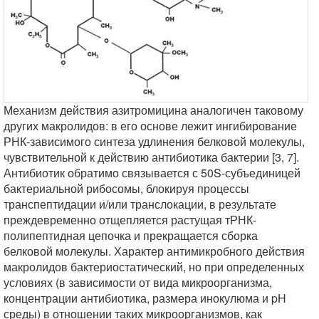
Механизм действия азитромицина аналогичен таковому
других макролидов: в его основе лежит ингибирование
РНК-зависимого синтеза удлинения белковой молекулы,
чувствительной к действию антибиотика бактерии [3, 7].
Антибиотик обратимо связывается с 50S-субъединицей
бактериальной рибосомы, блокируя процессы
транспептидации и/или транслокации, в результате
преждевременно отщепляется растущая тРНК-
полипептидная цепочка и прекращается сборка
белковой молекулы. Характер антимикробного действия
макролидов бактериостатический, но при определенных
условиях (в зависимости от вида микроорганизма,
концентрации антибиотика, размера инокулюма и pH
среды) в отношении таких микроорганизмов, как