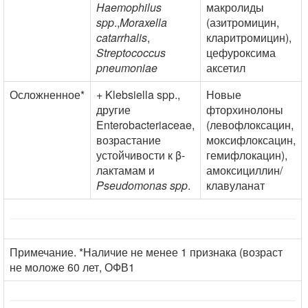
Haemophilus
макролиды
spp
.,
Moraxella
(азитромицин,
catarrhalis
,
кларитромицин),
Streptococcus
цефуроксима
pneumoniae
аксетил
Осложненное*
+ Klebsiella spp.,
Новые
другие
фторхинолоны
Enterobacteriaceae,
(левофлоксацин,
возрастание
моксифлоксацин,
устойчивости к β-
гемифлокацин),
лактамам и
амоксициллин/
Pseudomonas spp
.
клавуланат
Примечание. *Наличие не менее 1 признака (возраст
не моложе 60 лет, ОФВ1