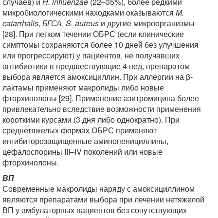
случаев) и
H. influenzae
(22–35%), более редкими
микробиологическими находками оказываются
M.
catarrhalis
,
БГСА
,
S. aureus
и другие микроорганизмы
[28]. При легком течении ОБРС (если клинические
симптомы сохраняются более 10 дней без улучшения
или прогрессируют) у пациентов, не получавших
антибиотики в предшествующие 4 нед, препаратом
выбора является амоксициллин. При аллергии на β-
лактамы применяют макролиды либо новые
фторхинолоны [29]. Применение азитромицина более
привлекательно вследствие возможности применения
короткими курсами (3 дня либо однократно). При
среднетяжелых формах ОБРС применяют
ингибиторозащищенные аминопенициллины,
цефалоспорины III–IV поколений или новые
фторхинолоны.
ВП
Современные макролиды наряду с амоксициллином
являются препаратами выбора при лечении нетяжелой
ВП у амбулаторных пациентов без сопутствующих