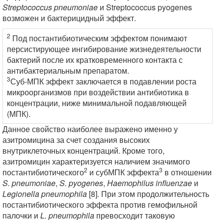
Streptococcus pneumoniae
и Streptococcus pyogenes
возможен и бактерицидный эффект.
2
Под постантибиотическим эффектом понимают
персистирующее ингибирование жизнедеятельности
бактерий после их кратковременного контакта с
антибактериальным препаратом.
3
Суб-МПК эффект заключается в подавлении роста
микроорганизмов при воздействии антибиотика в
концентрации, ниже минимальной подавляющей
(МПК).
Данное свойство наиболее выражено именно у
азитромицина за счет создания высоких
внутриклеточных концентраций. Кроме того,
азитромицин характеризуется наличием значимого
2
3
постантибиотического
и субМПК эффекта
в отношении
S. pneumoniae
,
S. pyogenes
,
Haemophilus influenzae
и
Legionella pneumophila
[8]. При этом продолжительность
постантибиотического эффекта против гемофильной
палочки и
L. pneumophila
превосходит таковую