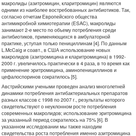
макролиды (азитромицин, кларитромицин) являются
одними из наиболее востребованных антибиотиков. Так,
согласно отчетам Европейского общества
антимикробной химиотерапии (ESAC), макролиды
занимают 2-е место по объему потребления среди
антибиотиков, применяющихся в амбулаторной
практике, уступая только пенициллинам [4]. По данным
L.McCaig и соавт., в США использование новых
макролидов (азитромицина и кларитромицина) в 1992-
2000 г. увеличилось практически в 4 раза, в то время как
применение эритромицина, аминопенициллинов и
цефалоспоринов сократилось [5].
Австрийскими учеными проведен анализ многолетней
динамики потребления антибактериальных препаратов
разных классов с 1998 по 2007 г., результаты которого
свидетельствуют о неуклонном росте потребления
современных макролидов; использование эритромицина
за указанный период сократилось на 75% [6]. В
указанном исследовании мы также находим
свидетельства роста потребления именно азитромицина