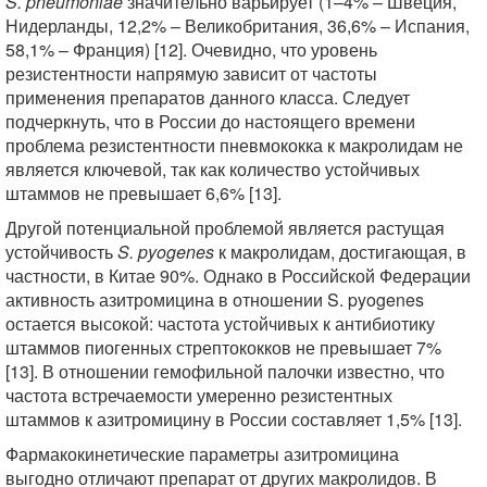
S. pneumoniae
значительно варьирует (1–4% – Швеция,
Нидерланды, 12,2% – Великобритания, 36,6% – Испания,
58,1% – Франция) [12]. Очевидно, что уровень
резистентности напрямую зависит от частоты
применения препаратов данного класса. Следует
подчеркнуть, что в России до настоящего времени
проблема резистентности пневмококка к макролидам не
является ключевой, так как количество устойчивых
штаммов не превышает 6,6% [13].
Другой потенциальной проблемой является растущая
устойчивость
S. pyogenes
к макролидам, достигающая, в
частности, в Китае 90%. Однако в Российской Федерации
активность азитромицина в отношении S. pyogenes
остается высокой: частота устойчивых к антибиотику
штаммов пиогенных стрептококков не превышает 7%
[13]. В отношении гемофильной палочки известно, что
частота встречаемости умеренно резистентных
штаммов к азитромицину в России составляет 1,5% [13].
Фармакокинетические параметры азитромицина
выгодно отличают препарат от других макролидов. В