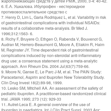
жаропонижающих средств у детей РМЖ, 2000, 3-4: 40-42.
6. Е.А. Ушкалова. Ибупрофен - нестероидное
противовоспалительное средство с
7. Henry D, Lim L, Garia Rodriquez L, et al. Variability in risk
of gastrointestinal complications with individual NSAIDs:
results of a collaborative meta-analysis. Br Med J.
1996;312:1563- 6.
8. Richy F, Bruyere O, Ethgen O, Rabenda V, Bouvenot G,
Audran M, Herrero-Beaumont G, Moore A, Eliakim R, Haim
M, Reginster JY. Time dependent risk of gastrointestinal
complications induced by non-steroidal anti-inflammatory
drug use: a consensus statement using a meta-analytic
approach. Ann Rheum Dis. 2004 Jul;63(7):759-66.
9. Moore N, Ganse E, Le Parc J-M, et al. The PAIN Study:
Paracetamol, Aspirin and Ibuprofen New Tolerability Study.
Clin Drug Invest 18(2):89-98, 1999.
10. Lesko SM, Mitchell AA. An assessment of the safety of
pediatric ibuprofen. A practitioner-based randomized clinical
trial. JAMA 1995; 273 (12): 929-33
11. Autret-Leca E. A general overview of the use of
ibuprofen in paediatrics. Int J Clin Pract Suppl. 2003 Apr;