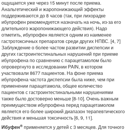
ощущается уже через 15 минут после приема.
Анальгетический и жаропонижающий эффекты
поддерживаются до 8 часов (так, при лихорадке
ибупрофен рекомендуется назначать на ночь, из-за его
длительного жаропонижающего действия). Надо
отметить, ибупрофен является одним из наименее
гастротоксичных препаратов среди других НПВС. [4, 7]
Заблуждение о более частом развитии диспепсии и
других гастроинтестинальных нарушений при приеме
ибупрофена по сравнению с парацетамолом было
опровергнуто в исследовании PAIN, в котором
участвовали 8677 пациентов. На фоне приема
ибупрофена частота диспепсии была ниже, чем при
применении парацетамола, общее количество
пациентов с гастроинтестинальными нарушениями
также было достоверно меньше [8-10]. Очень важным
преимуществом ибупрофена перед парацетамолом
является его более широкий диапазон терапевтического
действия и меньшая токсичность [6, 9, 11].
®
Ибуфен
применяется у детей с 3 месяцев. Для точного