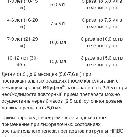
1-3 лет (10-15
3 раза по 5,0 мл в
5,0 мл
кг)
течение суток
4-6 лет (16-20
3 раза по 7,5 мл в
7,5 мл
кг)
течение суток
7-9 лет (21-29
3 раза по10,0 мл в
10,0 мл
кг)
течение суток
10-12 лет (30-
3 раза по15,0 мл в
15,0 мл
40 кг)
течение суток
Детям от 3 до 6 месяцев (5,0-7,6 кг) при
поствакцинальных реакциях (после консультации с
®
лечащим врачом)
Ибуфен
назначается по 2,5 мл, при
необходимости повторный прием препарата можно
осуществить через 6 часов (2,5 мл); суточная доза не
должна превышать 5,0 мл.
Таким образом, своевременное и адекватное
применение при лихорадочных состояниях
воспалительного генеза препаратов из группы НПВС,