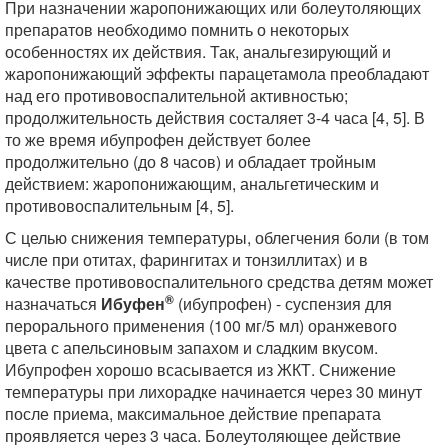
При назначении жаропонижающих или болеутоляющих
препаратов необходимо помнить о некоторых
особенностях их действия. Так, анальгезирующий и
жаропонижающий эффекты парацетамола преобладают
над его противовоспалительной активностью;
продолжительность действия состаляет 3-4 часа [4, 5]. В
то же время ибупрофен действует более
продолжительно (до 8 часов) и обладает тройным
действием: жаропонижающим, анальгетическим и
противовоспалительным [4, 5].
С целью снижения температуры, облегчения боли (в том
числе при отитах, фарингитах и тонзиллитах) и в
качестве противовоспалительного средства детям может
®
назначаться
Ибуфен
(ибупрофен) - суспензия для
перорального применения (100 мг/5 мл) оранжевого
цвета с апельсиновым запахом и сладким вкусом.
Ибупрофен хорошо всасывается из ЖКТ. Снижение
температуры при лихорадке начинается через 30 минут
после приема, максимальное действие препарата
проявляется через 3 часа. Болеутоляющее действие