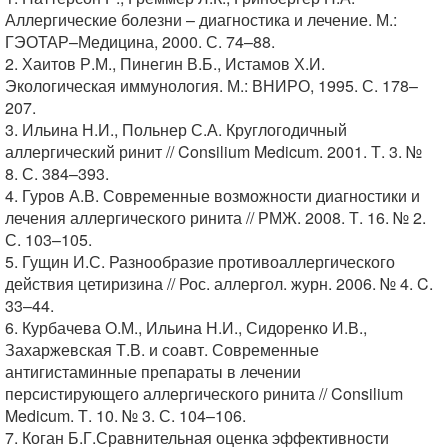
Аллергические болезни – диагностика и лечение. М.:
ГЭОТАР–Медицина, 2000. С. 74–88.
2. Хаитов Р.М., Пинегин В.Б., Истамов Х.И.
Экологическая иммунология. М.: ВНИРО, 1995. С. 178–
207.
3. Ильина Н.И., Польнер С.А. Круглогодичный
аллергический ринит // Consilium Medicum. 2001. Т. 3. №
8. С. 384–393.
4. Гуров А.В. Современные возможности диагностики и
лечения аллергического ринита // РМЖ. 2008. Т. 16. № 2.
С. 103–105.
5. Гущин И.С. Разнообразие противоаллергического
действия цетиризина // Рос. аллергол. журн. 2006. № 4. C.
33–44.
6. Курбачева О.М., Ильина Н.И., Сидоренко И.В.,
Захаржевская Т.В. и соавт. Современные
антигистаминные препараты в лечении
персистирующего аллергического ринита // Consilium
Medicum. Т. 10. № 3. С. 104–106.
7. Коган Б.Г.Сравнительная оценка эффективности