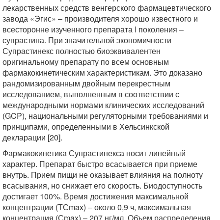
лекарственных средств венгерского фармацевтического
завода «Эгис» – производителя хорошо известного и
всесторонне изученного препарата I поколения –
супрастина. При значительной экономичности
Супрастинекс полностью биоэквивалентен
оригинальному препарату по всем основным
фармакокинетическим характеристикам. Это доказано
рандомизированным двойным перекрестным
исследованием, выполненным в соответствии с
международными нормами клинических исследований
(GCP), национальными регуляторными требованиями и
принципами, определенными в Хельсинкской
декларации [20].
Фармакокинетика Супрастинекса носит линейный
характер. Препарат быстро всасывается при приеме
внутрь. Прием пищи не оказывает влияния на полноту
всасывания, но снижает его скорость. Биодоступность
достигает 100%. Время достижения максимальной
концентрации (ТСmax) – около 0,9 ч, максимальная
концентрация (Сmax) – 207 нг/мл. Объем распределения