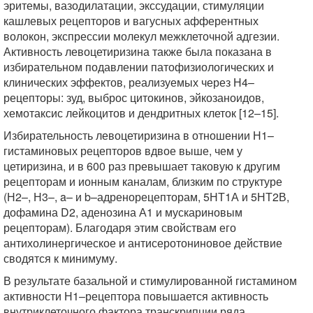
эритемы, вазодилатации, экссудации, стимуляции
кашлевых рецепторов и вагусных афферентных
волокон, экспрессии молекул межклеточной адгезии.
Активность левоцетиризина также была показана в
избирательном подавлении патофизиологических и
клинических эффектов, реализуемых через Н4–
рецепторы: зуд, выброс цитокинов, эйкозаноидов,
хемотаксис лейкоцитов и дендритных клеток [12–15].
Избирательность левоцетиризина в отношении Н1–
гистаминовых рецепторов вдвое выше, чем у
цетиризина, и в 600 раз превышает таковую к другим
рецепторам и ионным каналам, близким по структуре
(Н2–, Н3–, a– и b–адренорецепторам, 5НТ1А и 5НТ2В,
дофамина D2, аденозина А1 и мускариновым
рецепторам). Благодаря этим свойствам его
антихолинергическое и антисеротониновое действие
сводятся к минимуму.
В результате базальной и стимулированной гистамином
активности Н1–рецептора повышается активность
внутриклеточного фактора транскрипции ряда