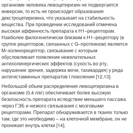
организме человека левоцетиризин не подвергается
инверсии, то есть не происходит образования
декстроцетиризина, что указывает на стабильность
вещества. При проведении исследований отмечена
высокая аффинность препарата к Н1–рецепторам.
Наиболее филогенетически близким к Н1–рецептору (в
группе рецепторов, связанных с G–протеином) является
М–холинорецептор, связывание с которым
обусловливает появление нежелательных
антихолинергических эффектов (сухость во рту,
нарушение зрения, задержка мочи, тахикардия) у ряда
антигистаминных препаратов I поколения [12,13].
Небольшой объем распределения левоцетиризина в
организме (0,4 л/кг) обеспечивает более высокую
безопасность препарата вследствие меньшего пассажа
через ГЭБ и низкого связывания с мозговыми
рецепторами. Препарат обнаруживается в тканях только
там, где это необходимо – на клеточной мембране, он не
проникает внутрь клетки [14].