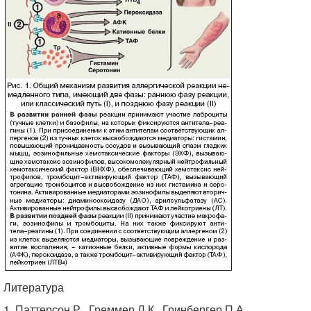
Литература
1. Паттерсон Р., Греммер Л.К., Гринбергер П.А.