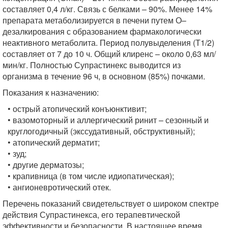
составляет 0,4 л/кг. Связь с белками – 90%. Менее 14%
препарата метаболизируется в печени путем О–
дезалкирования с образованием фармакологически
неактивного метаболита. Период полувыделения (Т1/2)
составляет от 7 до 10 ч. Общий клиренс – около 0,63 мл/
мин/кг. Полностью Супрастинекс выводится из
организма в течение 96 ч, в основном (85%) почками.
Показания к назначению:
• острый атопический конъюнктивит;
• вазомоторный и аллергический ринит – сезонный и
круглогодичный (экссудативный, обструктивный);
• атопический дерматит;
• зуд;
• другие дерматозы;
• крапивница (в том числе идиопатическая);
• ангионевротический отек.
Перечень показаний свидетельствует о широком спектре
действия Супрастинекса, его терапевтической
эффективности и безопасности. В настоящее время