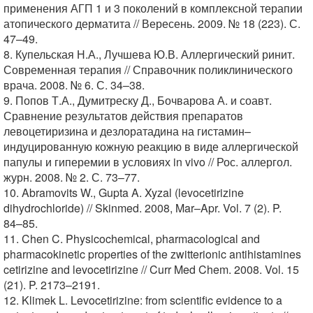
применения АГП 1 и 3 поколений в комплексной терапии
атопического дерматита // Вересень. 2009. № 18 (223). С.
47–49.
8. Купельская Н.А., Лучшева Ю.В. Аллергический ринит.
Современная терапия // Справочник поликлинического
врача. 2008. № 6. С. 34–38.
9. Попов Т.А., Думитреску Д., Бочварова А. и соавт.
Сравнение результатов действия препаратов
левоцетиризина и дезлоратадина на гистамин–
индуцированную кожную реакцию в виде аллергической
папулы и гиперемии в условиях in vivo // Рос. аллергол.
журн. 2008. № 2. С. 73–77.
10. Abramovits W., Gupta A. Xyzal (levocetirizine
dihydrochloride) // Skinmed. 2008, Mar–Apr. Vol. 7 (2). P.
84–85.
11. Chen C. Physicochemical, pharmacological and
pharmacokinetic properties of the zwitterionic antihistamines
cetirizine and levocetirizine // Curr Med Chem. 2008. Vol. 15
(21). P. 2173–2191.
12. Klimek L. Levocetirizine: from scientific evidence to a