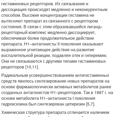
гистаминовых рецепторов. Их связывание и
диссоциация происходят медленно и неконкурентным
способом. Высокие концентрации гистамина не
вытесняют препарат из связанного с рецептором
состояния. В связи с этим образовавшийся лиганд–
рецепторный комплекс медленно диссоциирует,
обеспечивая более продолжительное действие
препарата. Н1–антагонисты II поколения оказывают
выраженное угнетающее действие на развитие
воспалительной реакции, подавляя отек и гиперемию.
Они не связываются с другими типами гистаминовых
рецепторов [10,11].
Радикальным усовершенствованием антигистаминных
средств явилось синтезирование новых препаратов на
основе фармакологически активных метаболитов ранее
созданных антагонистов Н1–рецепторов. Так в 1987 г. на
основе метаболита Н1–антагониста I поколения
гидроксизина был синтезирован цетиризин [5,7].
Химическая структура препарата отличается наличием