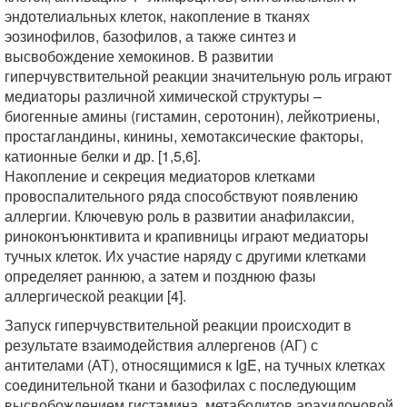
эндотелиальных клеток, накопление в тканях
эозинофилов, базофилов, а также синтез и
высвобождение хемокинов. В развитии
гиперчувствительной реакции значительную роль играют
медиаторы различной химической структуры –
биогенные амины (гистамин, серотонин), лейкотриены,
простагландины, кинины, хемотаксические факторы,
катионные белки и др. [1,5,6].
Накопление и секреция медиаторов клетками
провоспалительного ряда способствуют появлению
аллергии. Ключевую роль в развитии анафилаксии,
риноконъюнктивита и крапивницы играют медиаторы
тучных клеток. Их участие наряду с другими клетками
определяет раннюю, а затем и позднюю фазы
аллергической реакции [4].
Запуск гиперчувствительной реакции происходит в
результате взаимодействия аллергенов (АГ) с
антителами (АТ), относящимися к IgE, на тучных клетках
соединительной ткани и базофилах с последующим
высвобождением гистамина, метаболитов арахидоновой