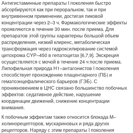
Антигистаминные препараты I поколения быстро
абсорбируются как при пероральном, так и при
внутривенном применении, достигая пиковой
концентрации через 2–3 ч. Фармакологические эффекты
проявляются в течение 30 мин. после приема. Для
препаратов этой группы характерны большой объем
распределения, низкий клиренс, метаболическая
трансформация через гидроксилирование системой
цитохрома CYР–450 в гепатоцитах [6,7,9]. Экскреция
осуществляется с мочой в течение 24 ч после приема.
Липофильная природа Н1–антагонистов I поколения
способствует прохождению плацентарного (ПБ) и
гематоэнцефалического барьеров (ГЭБ). С
проникновением в ЦНС связано большинство побочных
эффектов: седативное действие, нарушение
координации движений, снижение концентрации
внимания.
К побочным эффектам также относится блокада М–
холинорецепторов, мускариновых и ряда других
рецепторов. Наряду с этим препараты I поколения