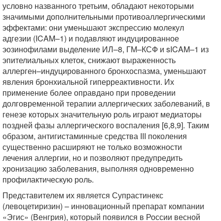
условно названного третьим, обладают некоторыми
значимыми дополнительными противоаллергическими
эффектами: они уменьшают экспрессию молекул
адгезии (ICAM–1) и подавляют индуцированное
эозинофилами выделение ИЛ–8, ГМ–КСФ и sICAM–1 из
эпителиальных клеток, снижают выраженность
аллерген–индуцированного бронхоспазма, уменьшают
явления бронхиальной гиперреактивности. Их
применение более оправдано при проведении
долговременной терапии аллергических заболеваний, в
генезе которых значительную роль играют медиаторы
поздней фазы аллергического воспаления [6,8,9]. Таким
образом, антигистаминные средства III поколения
существенно расширяют не только возможности
лечения аллергии, но и позволяют предупредить
хронизацию заболевания, выполняя одновременно
профилактическую роль.
Представителем их является Супрастинекс
(левоцетиризин) – инновационный препарат компании
«Эгис» (Венгрия), который появился в России весной