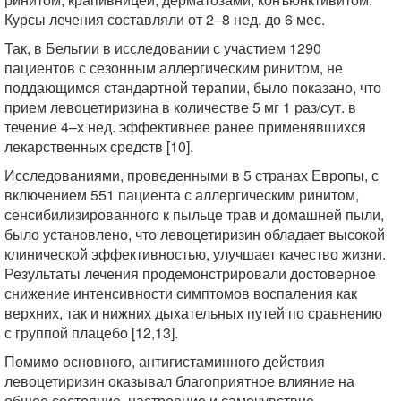
Курсы лечения составляли от 2–8 нед. до 6 мес.
Так, в Бельгии в исследовании с участием 1290
пациентов с сезонным аллергическим ринитом, не
поддающимся стандартной терапии, было показано, что
прием левоцетиризина в количестве 5 мг 1 раз/сут. в
течение 4–х нед. эффективнее ранее применявшихся
лекарственных средств [10].
Исследованиями, проведенными в 5 странах Европы, с
включением 551 пациента с аллергическим ринитом,
сенсибилизированного к пыльце трав и домашней пыли,
было установлено, что левоцетиризин обладает высокой
клинической эффективностью, улучшает качество жизни.
Результаты лечения продемонстрировали достоверное
снижение интенсивности симптомов воспаления как
верхних, так и нижних дыхательных путей по сравнению
с группой плацебо [12,13].
Помимо основного, антигистаминного действия
левоцетиризин оказывал благоприятное влияние на
общее состояние, настроение и самочувствие