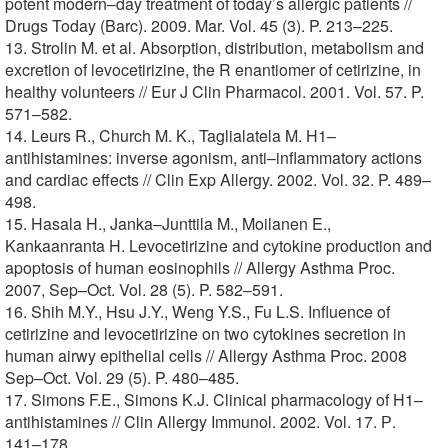
potent modern–day treatment of today’s allergic patients //
Drugs Today (Barc). 2009. Mar. Vol. 45 (3). P. 213–225.
13. Strolin M. et al. Absorption, distribution, metabolism and
excretion of levocetirizine, the R enantiomer of cetirizine, in
healthy volunteers // Eur J Clin Pharmacol. 2001. Vol. 57. P.
571–582.
14. Leurs R., Church M. K., Taglialatela M. H1–
antihistamines: inverse agonism, anti–inflammatory actions
and cardiac effects // Clin Exp Allergy. 2002. Vol. 32. P. 489–
498.
15. Hasala H., Janka–Junttila M., Moilanen E.,
Kankaanranta H. Levocetirizine and cytokine production and
apoptosis of human eosinophils // Allergy Asthma Proc.
2007, Sep–Oct. Vol. 28 (5). P. 582–591.
16. Shih M.Y., Hsu J.Y., Weng Y.S., Fu L.S. Influence of
cetirizine and levocetirizine on two cytokines secretion in
human airwy epithelial cells // Allergy Asthma Proc. 2008
Sep–Oct. Vol. 29 (5). P. 480–485.
17. Simons F.E., Simons K.J. Clinical pharmacology of H1–
antihistamines // Clin Allergy Immunol. 2002. Vol. 17. Р.
141–178.