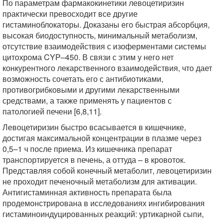
По параметрам фармакокинетики левоцетиризин
практически превосходит все другие
гистаминоблокаторы. Доказаны его быстрая абсорбция,
высокая биодоступность, минимальный метаболизм,
отсутствие взаимодействия с изоферментами системы
цитохрома CYP–450. В связи с этим у него нет
конкурентного лекарственного взаимодействия, что дает
возможность сочетать его с антибиотиками,
противогрибковыми и другими лекарственными
средствами, а также применять у пациентов с
патологией печени [6,8,11].
Левоцетиризин быстро всасывается в кишечнике,
достигая максимальной концентрации в плазме через
0,5–1 ч после приема. Из кишечника препарат
транспортируется в печень, а оттуда – в кровоток.
Представляя собой конечный метаболит, левоцетиризин
не проходит печеночный метаболизм для активации.
Антигистаминная активность препарата была
продемонстрирована в исследованиях ингибирования
гистаминоиндуцированных реакций: уртикарной сыпи,