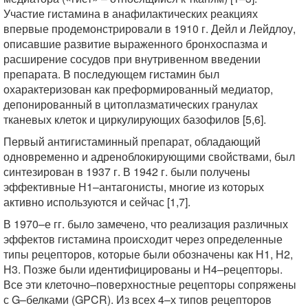
Участие гистамина в анафилактических реакциях
впервые продемонстрировали в 1910 г. Дейл и Лейдлоу,
описавшие развитие выраженного бронхоспазма и
расширение сосудов при внутривенном введении
препарата. В последующем гистамин был
охарактеризован как преформированный медиатор,
депонированный в цитоплазматических гранулах
тканевых клеток и циркулирующих базофилов [5,6].
Первый антигистаминный препарат, обладающий
одновременно и адреноблокирующими свойствами, был
синтезирован в 1937 г. В 1942 г. были получены
эффективные Н1–антагонисты, многие из которых
активно используются и сейчас [1,7].
В 1970–е гг. было замечено, что реализация различных
эффектов гистамина происходит через определенные
типы рецепторов, которые были обозначены как Н1, Н2,
Н3. Позже были идентифицированы и Н4–рецепторы.
Все эти клеточно–поверхностные рецепторы сопряжены
с G–белками (GPCR). Из всех 4–х типов рецепторов