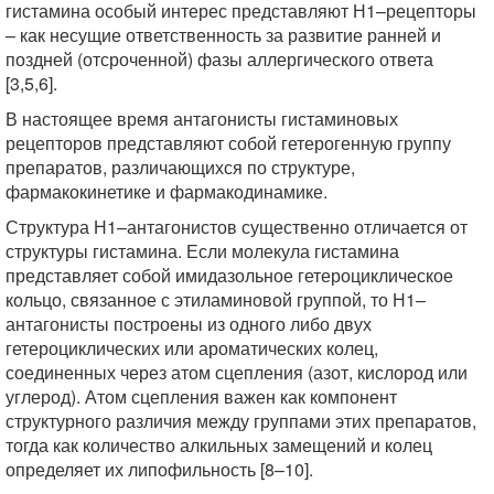
гистамина особый интерес представляют Н1–рецепторы
– как несущие ответственность за развитие ранней и
поздней (отсроченной) фазы аллергического ответа
[3,5,6].
В настоящее время антагонисты гистаминовых
рецепторов представляют собой гетерогенную группу
препаратов, различающихся по структуре,
фармакокинетике и фармакодинамике.
Структура Н1–антагонистов существенно отличается от
структуры гистамина. Если молекула гистамина
представляет собой имидазольное гетероциклическое
кольцо, связанное с этиламиновой группой, то Н1–
антагонисты построены из одного либо двух
гетероциклических или ароматических колец,
соединенных через атом сцепления (азот, кислород или
углерод). Атом сцепления важен как компонент
структурного различия между группами этих препаратов,
тогда как количество алкильных замещений и колец
определяет их липофильность [8–10].