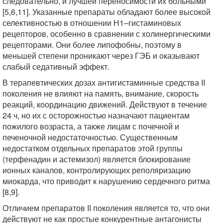
следовательно, и лучшей переносимости их больными
[5,6,11]. Указанные препараты обладают более высокой
селективностью в отношении Н1–гистаминовых
рецепторов, особенно в сравнении с холинергическими
рецепторами. Они более липофобны, поэтому в
меньшей степени проникают через ГЭБ и оказывают
слабый седативный эффект.
В терапевтических дозах антигистаминные средства II
поколения не влияют на память, внимание, скорость
реакций, координацию движений. Действуют в течение
24 ч, но их с осторожностью назначают пациентам
пожилого возраста, а также лицам с почечной и
печеночной недостаточностью. Существенным
недостатком отдельных препаратов этой группы
(терфенадин и астемизол) является блокирование
ионных каналов, контролирующих реполяризацию
миокарда, что приводит к нарушению сердечного ритма
[8,9].
Отличием препаратов II поколения является то, что они
действуют не как простые конкурентные антагонисты