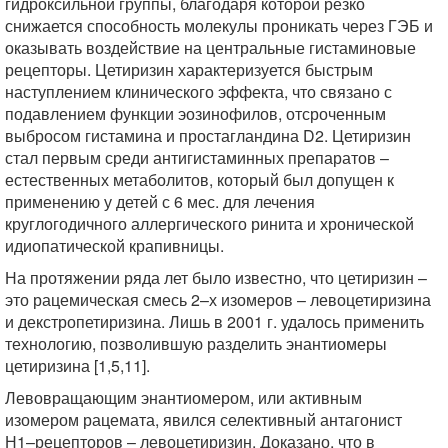
гидроксильной группы, благодаря которой резко
снижается способность молекулы проникать через ГЭБ и
оказывать воздействие на центральные гистаминовые
рецепторы. Цетиризин характеризуется быстрым
наступлением клинического эффекта, что связано с
подавлением функции эозинофилов, отсроченным
выбросом гистамина и простагландина D2. Цетиризин
стал первым среди антигистаминных препаратов –
естественных метаболитов, который был допущен к
применению у детей с 6 мес. для лечения
круглогодичного аллергического ринита и хронической
идиопатической крапивницы.
На протяжении ряда лет было известно, что цетиризин –
это рацемическая смесь 2–х изомеров – левоцетиризина
и декстропетиризина. Лишь в 2001 г. удалось применить
технологию, позволившую разделить энантиомеры
цетиризина [1,5,11].
Левовращающим энантиомером, или активным
изомером рацемата, явился селективный антагонист
Н1–рецепторов – левоцетиризин. Доказано, что в