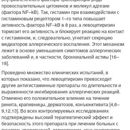
провоспалительных цитокинов и молекул адгезии
(фактора NF–kB). Так, гистамин при взаимодействии с
гистаминовым рецептором 1–го типа повышает
активность фактора NF–kB в 8 раз, а левоцетиризин
тормозит его активность и блокирует реакцию на контакт
с гистамином, и, следовательно, угнетает секрецию
медиаторов аллергического воспаления. Этот механизм
лежит в основе уменьшения симптомов аллергических
заболеваний и, в частности, бронхиальной астмы [16–
18].
Проведено множество клинических испытаний, в
которых показано, что левоцетиризин превосходит
другие антигистаминные препараты по длительности и
выраженности ингибирования аллергических реакций.
Отмечено его положительное влияние на течение
ринита, крапивницы, дерматозов, конъюнктивита [4,6–
9,12,13]. Во всех контролируемых исследованиях
подтверждены высокий терапевтический эффект и
безопасность этого препарата при лечении больных с
ринитом, крапивницей, дерматозами, конъюнктивитом.