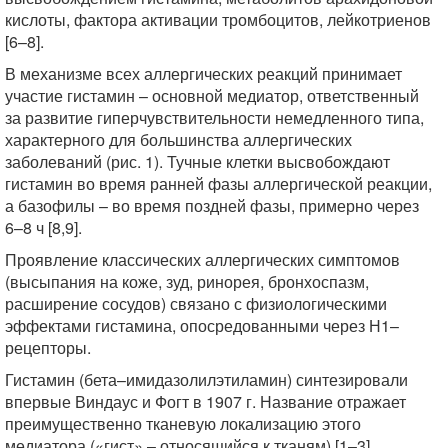
кислоты, фактора активации тромбоцитов, лейкотриенов
[6–8].
В механизме всех аллергических реакций принимает
участие гистамин – основной медиатор, ответственный
за развитие гиперчувствительности немедленного типа,
характерного для большинства аллергических
заболеваний (рис. 1). Тучные клетки высвобождают
гистамин во время ранней фазы аллергической реакции,
а базофилы – во время поздней фазы, примерно через
6–8 ч [8,9].
Проявление классических аллергических симптомов
(высыпания на коже, зуд, ринорея, бронхоспазм,
расширение сосудов) связано с физиологическими
эффектами гистамина, опосредованными через Н1–
рецепторы.
Гистамин (бета–имидазолилэтиламин) синтезировали
впервые Виндаус и Фогт в 1907 г. Название отражает
преимущественно тканевую локализацию этого
медиатора («гист» – относящийся к тканям) [1–3].